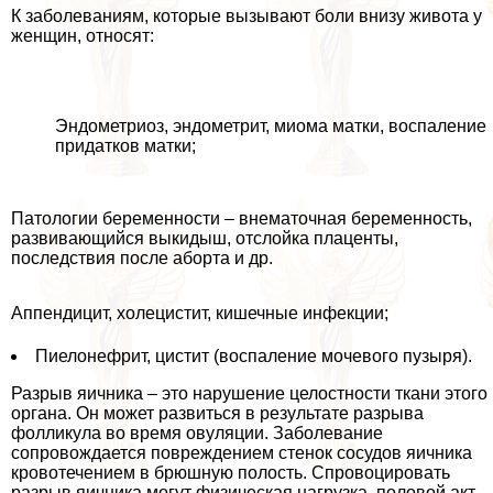
К заболеваниям, которые вызывают боли внизу живота у
женщин, относят:
Эндометриоз, эндометрит, миома матки, воспаление
придатков матки;
Патологии беременности – внематочная беременность,
развивающийся выкидыш, отслойка плаценты,
последствия после aбopта и др.
Аппендицит, холецистит, кишечные инфекции;
Пиелонефрит, цистит (воспаление мочевого пузыря).
Разрыв яичника – это нарушение целостности ткани этого
органа. Он может развиться в результате разрыва
фолликула во время овуляции. Заболевание
сопровождается повреждением стенок сосудов яичника
кровотечением в брюшную полость. Спровоцировать
разрыв яичника могут физическая нагрузка, пoлoвoй акт