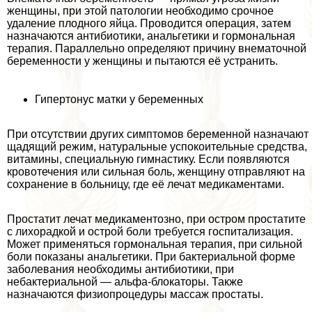
женщины, при этой патологии необходимо срочное
удаление плодного яйца. Проводится операция, затем
назначаются антибиотики, aнaльгетики и гормональная
терапия. Параллельно определяют причину внематочной
беременности у женщины и пытаются её устранить.
Гипертонус матки у беременных
При отсутствии других симптомов беременной назначают
щадящий режим, натуральные успокоительные средства,
витамины, специальную гимнастику. Если появляются
кровотечения или сильная боль, женщину отправляют на
сохранение в больницу, где её лечат медикаментами.
Простатит лечат медикаментозно, при остром пpocтатите
с лихорадкой и острой боли требуется госпитализация.
Может применяться гормональная терапия, при сильной
боли показаны aнaльгетики. При бактериальной форме
заболевания необходимы антибиотики, при
небактериальной — альфа-блокаторы. Также
назначаются физиопроцедуры массаж простаты.