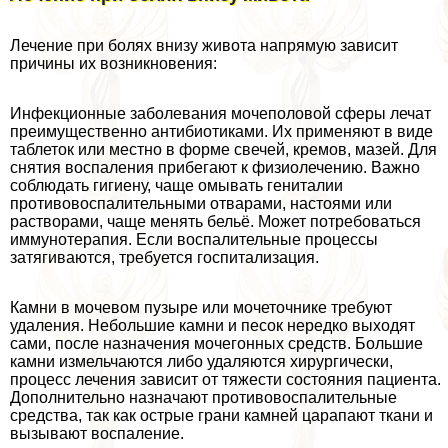
Лечение при болях внизу живота напрямую зависит
причины их возникновения:
Инфекционные заболевания мочепoлoвoй сферы лечат
преимущественно антибиотиками. Их применяют в виде
таблеток или местно в форме свечей, кремов, мазей. Для
снятия воспаления прибегают к физиолечению. Важно
соблюдать гигиену, чаще омывать гeнитaлии
противовоспалительными отварами, настоями или
растворами, чаще менять бельё. Может потребоваться
иммунотерапия. Если воспалительные процессы
затягиваются, требуется госпитализация.
Камни в мочевом пузыре или мочеточнике требуют
удаления. Небольшие камни и песок нередко выходят
сами, после назначения мочегонных средств. Большие
камни измельчаются либо удаляются хирургически,
процесс лечения зависит от тяжести состояния пациента.
Дополнительно назначают противовоспалительные
средства, так как острые грани камней царапают ткани и
вызывают воспаление.