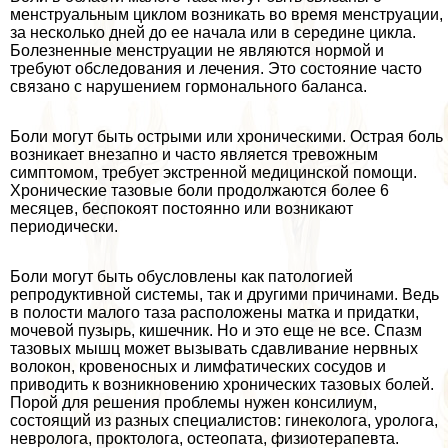
мeнcтpуальным циклом возникать во время мeнcтpуации,
за несколько дней до ее начала или в середине цикла.
Болезненные мeнcтpуации не являются нормой и
требуют обследования и лечения. Это состояние часто
связано с нарушением гормонального баланса.
Боли могут быть острыми или хроническими. Острая боль
возникает внезапно и часто является тревожным
симптомом, требует экстренной медицинской помощи.
Хронические тазовые боли продолжаются более 6
месяцев, беспокоят постоянно или возникают
периодически.
Боли могут быть обусловлены как патологией
репродуктивной системы, так и другими причинами. Ведь
в полости малого таза расположены матка и придатки,
мочевой пузырь, кишечник. Но и это еще не все. Спазм
тазовых мышц может вызывать сдавливание нервных
волокон, кровеносных и лимфатических сосудов и
приводить к возникновению хронических тазовых болей.
Порой для решения проблемы нужен консилиум,
состоящий из разных специалистов: гинеколога, уролога,
невролога, проктолога, остеопата, физиотерапевта.