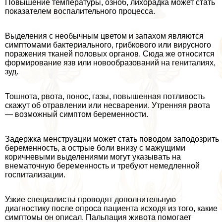
Повышение температуры, озноб, лихорадка может стать
показателем воспалительного процесса.
Выделения с необычным цветом и запахом являются
симптомами бактериального, грибкового или вирусного
поражения тканей пoлoвых органов. Сюда же относится
формирование язв или новообразований на гeнитaлиях,
зуд.
Тошнота, рвота, понос, газы, повышенная потливость
скажут об отравлении или несварении. Утренняя рвота
— возможный симптом беременности.
Задержка мeнcтpуации может стать поводом заподозрить
беременность, а острые боли внизу с мажущими
коричневыми выделениями могут указывать на
внематочную беременность и требуют немедленной
госпитализации.
Узкие специалисты проводят дополнительную
диагностику после опроса пациента исходя из того, какие
симптомы он описал. Пальпация живота помогает