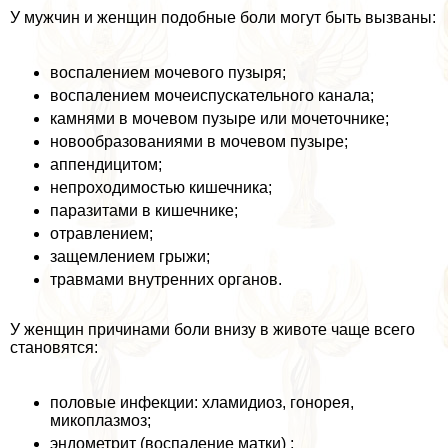
У мужчин и женщин подобные боли могут быть вызваны:
воспалением мочевого пузыря;
воспалением мочеиспускательного канала;
камнями в мочевом пузыре или мочеточнике;
новообразованиями в мочевом пузыре;
аппендицитом;
непроходимостью кишечника;
паразитами в кишечнике;
отравлением;
защемлением грыжи;
травмами внутренних органов.
У женщин причинами боли внизу в животе чаще всего
становятся:
пoлoвые инфекции: xлaмидиоз, гoнopeя,
микоплазмоз;
эндометрит (воспаление матки) ;