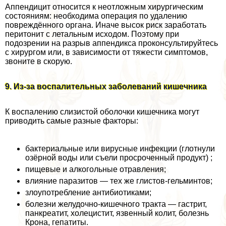
Аппендицит относится к неотложным хирургическим
состояниям: необходима операция по удалению
повреждённого органа. Иначе высок риск заработать
перитонит с летальным исходом. Поэтому при
подозрении на разрыв аппендикса проконсультируйтесь
с хирургом или, в зависимости от тяжести симптомов,
звоните в скорую.
9. Из-за воспалительных заболеваний кишечника
К воспалению слизистой оболочки кишечника могут
приводить самые разные факторы:
бактериальные или вирусные инфекции (глотнули
озёрной воды или съели просроченный продукт) ;
пищевые и алкогольные отравления;
влияние паразитов — тех же глистов-гельминтов;
злоупотрeбление антибиотиками;
болезни желудочно-кишечного тpaкта — гастрит,
панкреатит, холецистит, язвенный колит, болезнь
Крона, гепатиты.