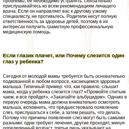
проблемы, ее необходимо устранять. Обязательно
прислушивайтесь ко всем рекомендациям лечащего
врача. Если он направляет вас к другому узкому
специалисту, не противьтесь. Родители несут полную
ответственность за здоровье детей, поэтому в их
интересах получить грамотную профессиональную
медицинскую помощь.
Если глазик плачет, или Почему слезится один
глаз у ребенка?
Сегодня от молодой мамы требуется быть основательно
подкованной в любом вопросе, касающемся здоровья
малыша. Типичный пример: что, как правило, слышит
мама, когда у ребенка слезится глаз? «Промойте спитым
чаем, и все пройдет», «Закапайте альбуцидом». Однако в
первую очередь мама должна внимательно осмотреть
малыша, вспомнить, что предшествовало появлению
слез, прислушаться к себе, а затем решать, что делать.
Потому что причины появления слез могут быть самыми
разными: одни требуют лечения, другие проходят, минуя
определенный возраст, третьи лишь указывают на