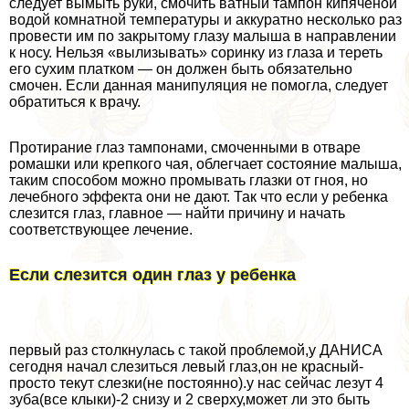
следует вымыть руки, смочить ватный тампон кипяченой
водой комнатной температуры и аккуратно несколько раз
провести им по закрытому глазу малыша в направлении
к носу. Нельзя «вылизывать» соринку из глаза и тереть
его сухим платком — он должен быть обязательно
смочен. Если данная манипуляция не помогла, следует
обратиться к врачу.
Протирание глаз тампонами, смоченными в отваре
ромашки или крепкого чая, облегчает состояние малыша,
таким способом можно промывать глазки от гноя, но
лечебного эффекта они не дают. Так что если у ребенка
слезится глаз, главное — найти причину и начать
соответствующее лечение.
Если слезится один глаз у ребенка
первый раз столкнулась с такой проблемой,у ДАНИСА
сегодня начал слезиться левый глаз,он не красный-
просто текут слезки(не постоянно).у нас сейчас лезут 4
зуба(все клыки)-2 снизу и 2 сверху,может ли это быть