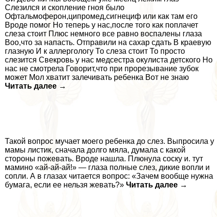
Слезился и скопление гноя было
Офтальмоферон,ципромед,сигнециф или как там его
Вроде помог Но теперь у нас,после того как поплачет
слеза стоит Плюс немного все равно воспалены глаза
Воо,что за напасть. Отправили на сахар сдать В краевую
глазную И к аллергологу То слеза стоит То просто
слезится Свекровь у нас медсестра окулиста детского Но
нас не смотрела Говорит,что при прорезывание зубок
может Мол хватит залечивать ребенка Вот не знаю
Читать далее →
Такой вопрос мучает моего ребенка до слез. Выпросила у
мамы листик, сначала долго мяла, думала с какой
стороны пожевать. Вроде нашла. Плюнула соску и. тут
мамино «ай-ай-ай!» — глаза полные слез, дикие вопли и
сопли. А в глазах читается вопрос: «Зачем вообще нужна
бумага, если ее нельзя жевать?»
Читать далее →