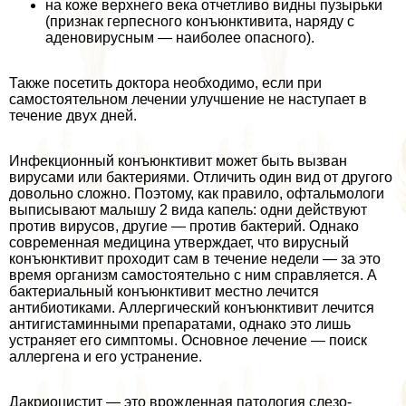
на коже верхнего века отчетливо видны пузырьки
(признак гepпeсного конъюнктивита, наряду с
аденовирусным — наиболее опасного).
Также посетить доктора необходимо, если при
самостоятельном лечении улучшение не наступает в
течение двух дней.
Инфекционный конъюнктивит может быть вызван
вирусами или бактериями. Отличить один вид от другого
довольно сложно. Поэтому, как правило, офтальмологи
выписывают малышу 2 вида капель: одни действуют
против вирусов, другие — против бактерий. Однако
современная медицина утверждает, что вирусный
конъюнктивит проходит сам в течение недели — за это
время организм самостоятельно с ним справляется. А
бактериальный конъюнктивит местно лечится
антибиотиками. Аллергический конъюнктивит лечится
антигистаминными препаратами, однако это лишь
устраняет его симптомы. Основное лечение — поиск
аллергена и его устранение.
Дакриоцистит — это врожденная патология слезо-