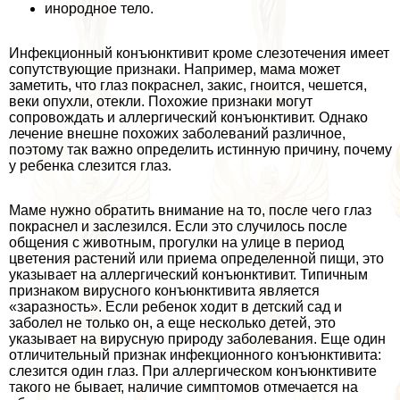
инородное тело.
Инфекционный конъюнктивит кроме слезотечения имеет
сопутствующие признаки. Например, мама может
заметить, что глаз покраснел, закис, гноится, чешется,
веки опухли, отекли. Похожие признаки могут
сопровождать и аллергический конъюнктивит. Однако
лечение внешне похожих заболеваний различное,
поэтому так важно определить истинную причину, почему
у ребенка слезится глаз.
Маме нужно обратить внимание на то, после чего глаз
покраснел и заслезился. Если это случилось после
общения с животным, прогулки на улице в период
цветения растений или приема определенной пищи, это
указывает на аллергический конъюнктивит. Типичным
признаком вирусного конъюнктивита является
«заразность». Если ребенок ходит в детский сад и
заболел не только он, а еще несколько детей, это
указывает на вирусную природу заболевания. Еще один
отличительный признак инфекционного конъюнктивита:
слезится один глаз. При аллергическом конъюнктивите
такого не бывает, наличие симптомов отмечается на