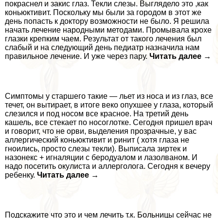
покраснел и закис глаз. Текли слезы. Выглядело это ,как
коньюктивит. Поскольку мы были за городом в этот же
день попасть к доктору возможности не было. Я решила
начать лечение народными методами. Промывала крохе
глазки крепким чаем. Результат от такого лечения был
слабый и на следующий день педиатр назначила нам
правильное лечение. И уже через пару.
Читать далее →
Симптомы у старшего такие — льет из носа и из глаз, все
течет, он вытирает, в итоге веко опухшее у глаза, который
слезился и под носом все красное. На третий день
кашель, все стекает по носоглотке. Сегодня пришел врач
и говорит, что не орви, выделения прозрачные, у вас
аллергический коньюктивит и ринит ( хотя глаза не
гноились, просто слезы текли). Выписала зиртек и
назонекс + игналяции с беродуалом и лазолваном. И
надо посетить окулиста и аллерголога. Сегодня к вечеру
ребенку.
Читать далее →
Подскажите что это и чем лечить т.к. Больницы сейчас не