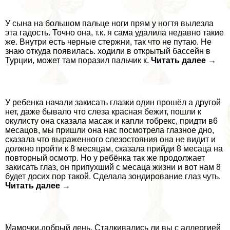
У сына на большом пальце ноги прям у ногтя вылезла
эта гадость. Точно она, т.к. я сама удалила недавно такие
же. Внутри есть черные стержни, так что не путаю. Не
знаю откуда появилась. ходили в открытый бассейн в
Турции, может там поразил пальчик к.
Читать далее →
У ребенка начали закисать глазки один прошёл а другой
нет, даже бывало что слеза красная бежит, пошли к
окулисту она сказала масаж и капли тобрекс, придти в6
месацов, мы пришли она нас посмотрела глазное дно,
сказала что выраженного слезостояния она не видит и
должно пройти к 8 месяцам, сказала прийди 8 месаца на
повторный осмотр. Но у ребёнка так же продолжает
закисать глаз, он припухший с месаца жизни и вот нам 8
будет досих пор такой. Сделала зондирование глаз чуть.
Читать далее →
Мамочки,добрый день. Сталкивались ли вы с аллергией