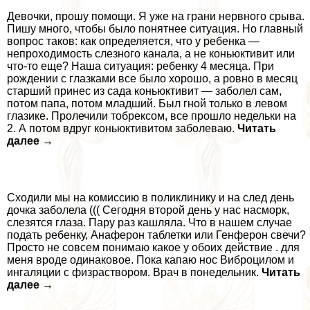
Девочки, прошу помощи. Я уже на грани нервного срыва.
Пишу много, чтобы было понятнее ситуация. Но главный
вопрос таков: как определяется, что у ребенка —
непроходимость слезного канала, а не коньюктивит или
что-то еще? Наша ситуация: ребенку 4 месяца. При
рождении с глазками все было хорошо, а ровно в месяц
старший принес из сада коньюктивит — заболел сам,
потом папа, потом младший. Был гной только в левом
глазике. Пролечили тобрексом, все прошло недельки на
2. А потом вдруг коньюктивитом заболеваю.
Читать
далее →
Сходили мы на комиссию в поликлинику и на след день
дочка заболела ((( Сегодня второй день у нас насморк,
слезятся глаза. Пару раз кашляла. Что в нашем случае
подать ребенку, Анаферон таблетки или Генферон свечи?
Просто не совсем понимаю какое у обоих действие . для
меня вроде одинаковое. Пока капаю нос Виброцилом и
ингаляции с физраствором. Врач в понедельник.
Читать
далее →