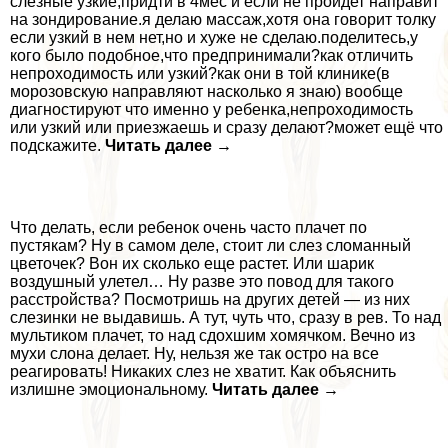
слезные узкие,придти в 4мес и если не пройдет направит
на зондирование.я делаю массаж,хотя она говорит толку
если узкий в нем нет,но и хуже не сделаю.поделитесь,у
кого было подобное,что предпринимали?как отличить
непроходимость или узкий?как они в той клинике(в
морозовскую направляют насколько я знаю) вообще
диагностируют что именно у ребенка,непроходимость
или узкий или приезжаешь и сразу делают?может ещё что
подскажите.
Читать далее →
Что делать, если ребенок очень часто плачет по
пустякам? Ну в самом деле, стоит ли слез сломанный
цветочек? Вон их сколько еще растет. Или шарик
воздушный улетел… Ну разве это повод для такого
расстройства? Посмотришь на других детей ― из них
слезинки не выдавишь. А тут, чуть что, сразу в рев. То над
мультиком плачет, то над сдохшим хомячком. Вечно из
мухи слона делает. Ну, нельзя же так остро на все
реагировать! Никаких слез не хватит. Как объяснить
излишне эмоциональному.
Читать далее →