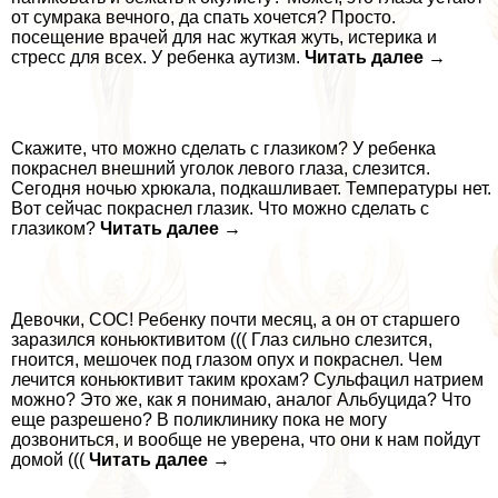
от сумpaка вечного, да спать хочется? Просто.
посещение врачей для нас жуткая жуть, истерика и
стресс для всех. У ребенка аутизм.
Читать далее →
Скажите, что можно сделать с глазиком? У ребенка
покраснел внешний уголок левого глаза, слезится.
Сегодня ночью хрюкала, подкашливает. Температуры нет.
Вот сейчас покраснел глазик. Что можно сделать с
глазиком?
Читать далее →
Девочки, СОС! Ребенку почти месяц, а он от старшего
заразился коньюктивитом ((( Глаз сильно слезится,
гноится, мешочек под глазом опух и покраснел. Чем
лечится коньюктивит таким крохам? Сульфацил натрием
можно? Это же, как я понимаю, аналог Альбуцида? Что
еще разрешено? В поликлинику пока не могу
дозвониться, и вообще не уверена, что они к нам пойдут
домой (((
Читать далее →