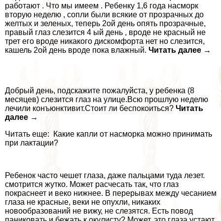
работают . Что мы имеем . Ребенку 1,6 года насморк
вторую неделю , сопли были всякие от прозрачных до
желтых и зеленых, теперь 2ой день опять прозрачные,
правый глаз слезится 4 ый день , вроде не красный не
трет его вроде никакого дискомфорта нет но слезится,
кашель 2ой день вроде пока влажный.
Читать далее →
Добрый день, подскажите пожалуйста, у ребенка (8
месяцев) слезится глаз на улице.Всю прошлую неделю
лечили конъюнктивит.Стоит ли беспокоиться?
Читать
далее →
Читать еще: Какие капли от насморка можно принимать
при лактации?
Ребенок часто чешет глаза, даже пальцами туда лезет.
смотрится жутко. Может расчесать так, что глаз
покраснеет и веко нижнее. В перерывах между чесанием
глаза не красные, веки не опухли, никаких
новообразований не вижу, не слезятся. Есть повод
паниковать и бежать к окулисту? Может, это глаза устают