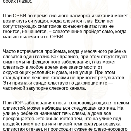
обоих глазах.
При ОРВИ во время сильного насморка и чихания может
возникнуть ситуация, когда слезится глаз. Если нет
сопутствующих симптомов конъюнктивита: глаз не
гноится, не чешется, – слезотечение пройдет само, когда
малыш вылечится от ОРВИ.
Часто встречается проблема, когда у мecячного ребенка
слезится один глазик. Как правило, при этом отсутствуют
симптомы инфекционного заболевания, глаз может
слезиться в любое время вне зависимости от
окружающих условий: и дома, и на улице. При этом
стандартное лечение каплями не приносит результатов.
Эти признаки свидетельствуют о дакриоцистите —
частичной закупорке слезного канала.
При ЛОР-заболеваниях носа, сопровождающихся отеком
слизистой, может наблюдаться следующая картина. На
улице у ребенка начинают течь слезы, а дома все
прекращается. Это объясняется тем, что на улице под
воздействием ветра или низкой температуры воздуха
слизистая отекает, и происходит сужение слезо-носового