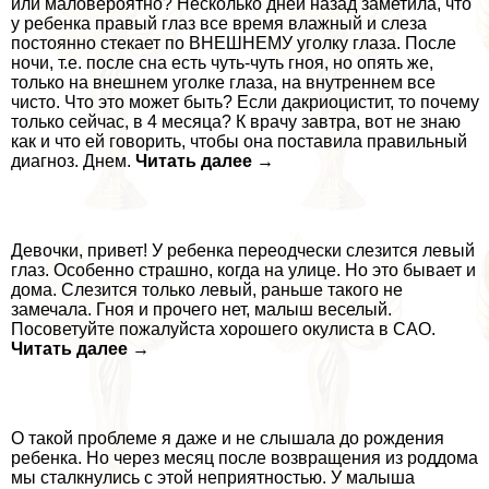
или маловероятно? Несколько дней назад заметила, что
у ребенка правый глаз все время влажный и слеза
постоянно стекает по ВНЕШНЕМУ уголку глаза. После
ночи, т.е. после сна есть чуть-чуть гноя, но опять же,
только на внешнем уголке глаза, на внутреннем все
чисто. Что это может быть? Если дакриоцистит, то почему
только сейчас, в 4 месяца? К врачу завтра, вот не знаю
как и что ей говорить, чтобы она поставила правильный
диагноз. Днем.
Читать далее →
Девочки, привет! У ребенка переодчески слезится левый
глаз. Особенно страшно, когда на улице. Но это бывает и
дома. Слезится только левый, раньше такого не
замечала. Гноя и прочего нет, малыш веселый.
Посоветуйте пожалуйста хорошего окулиста в САО.
Читать далее →
О такой проблеме я даже и не слышала до рождения
ребенка. Но через месяц после возвращения из роддома
мы сталкнулись с этой неприятностью. У малыша