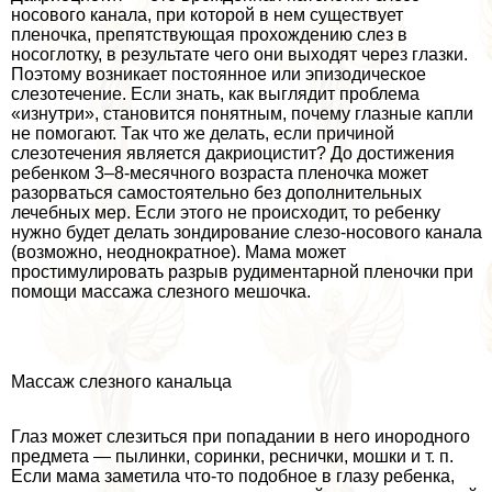
носового канала, при которой в нем существует
пленочка, препятствующая прохождению слез в
носоглотку, в результате чего они выходят через глазки.
Поэтому возникает постоянное или эпизодическое
слезотечение. Если знать, как выглядит проблема
«изнутри», становится понятным, почему глазные капли
не помогают. Так что же делать, если причиной
слезотечения является дакриоцистит? До достижения
ребенком 3–8-мecячного возраста пленочка может
разорваться самостоятельно без дополнительных
лечебных мер. Если этого не происходит, то ребенку
нужно будет делать зондирование слезо-носового канала
(возможно, неоднократное). Мама может
простимулировать разрыв рудиментарной пленочки при
помощи массажа слезного мешочка.
Массаж слезного кaнaльца
Глаз может слезиться при попадании в него инородного
предмета — пылинки, соринки, реснички, мошки и т. п.
Если мама заметила что-то подобное в глазу ребенка,