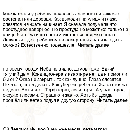
Мне кажется у ребенка началась аллергия на какие-то
растения или деревья. Как выходит на улицу и глаза
слезятся и чихать начинает. Я сначала подумала что
простудное наверное. Но простуда не может же только на
улице быть, да и по срокам уж третья неделя пошла.
Девчонки, где с ребенком на аллергены анализы сдать
можно? Естественно подешевле .
Читать далее →
по всему городу. Неба не видно, домов тоже. Едкий
тягучий дым. Кондиционера в квартире нет, да и помог ли
бы он? Окна не закрыть, так как душно. Глаза слезятся.
Не знаю, что и делать. Как уберечь ребенка. Жара стояла
неделю. Вот и итог. Торф горит, леса горят. А у нас город
окружен лесами. Страшно и жалко. Хоть бы дождь
прошёл или ветер подул в другую сторону!
Читать далее
→
Ой Девочки Мы вообщем уже месяц лежим глаз