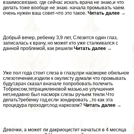
взаимосвязано. где сейчас искать врача не знаю,и что
делать тоже вообще не знаю. начала промывать чаем.
очень нужен ваш совет-что это такое.
Читать далее →
Добрый вечер, ребенку 3,9 лет, Слезится один глаз,
записалась к врачу, но может кто уже сталкивался с
данной проблемой, как решили
Читать далее →
Уже пол года стоит слеза в глазу,при насморке обильное
слезотечение,ездили к окулисту думали что промывать
будут,врач сказал вначале попробовать полечить
Тобрексом,тетрациклиновой мазью,но улучшения
нет,недавно был насморк слезы ручьем текли.Что
делать?ребенку год,если зондировать .,то как эта
процедypa проходит,под наркозом?
Читать далее →
Девочки, а может ли дакриоцистит начаться в 4 месяца