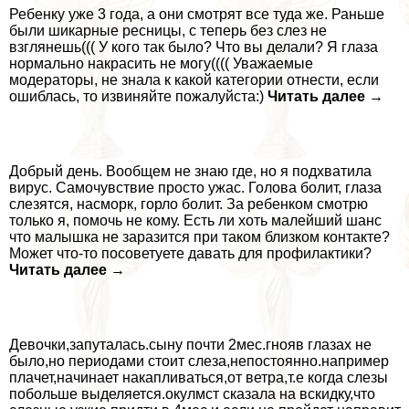
Ребенку уже 3 года, а они смотрят все туда же. Раньше
были шикарные ресницы, с теперь без слез не
взглянешь((( У кого так было? Что вы делали? Я глаза
нормально накрасить не могу(((( Уважаемые
модераторы, не знала к какой категории отнести, если
ошиблась, то извиняйте пожалуйста:)
Читать далее →
Добрый день. Вообщем не знаю где, но я подхватила
вирус. Самочувствие просто ужас. Голова болит, глаза
слезятся, насморк, горло болит. За ребенком смотрю
только я, помочь не кому. Есть ли хоть малейший шанс
что малышка не заразится при таком близком контакте?
Может что-то посоветуете давать для профилактики?
Читать далее →
Девочки,запуталась.сыну почти 2мес.гнояв глазах не
было,но периодами стоит слеза,непостоянно.например
плачет,начинает накапливаться,от ветра,т.е когда слезы
побольше выделяется.окулмст сказала на вскидку,что