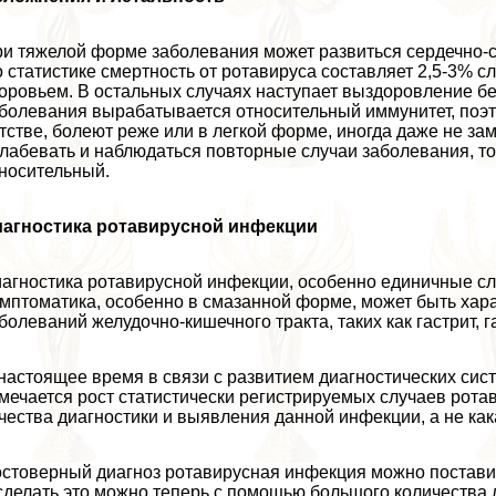
и тяжелой форме заболевания может развиться сердечно-со
 статистике cмepтность от ротавируса составляет 2,5-3% с
оровьем. В остальных случаях наступает выздоровление бе
болевания выpaбатывается относительный иммунитет, поэ
тстве, болеют реже или в легкой форме, иногда даже не з
лабевать и наблюдаться повторные случаи заболевания, то
носительный.
иагностика ротавирусной инфекции
агностика ротавирусной инфекции, особенно единичные слу
мптоматика, особенно в смазанной форме, может быть хаpa
болеваний желудочно-кишечного тpaкта, таких как гастрит, г
настоящее время в связи с развитием диагностических сис
мечается рост статистически регистрируемых случаев ротав
чества диагностики и выявления данной инфекции, а не ка
стоверный диагноз ротавирусная инфекция можно поставит
сделать это можно теперь с помощью большого количества 