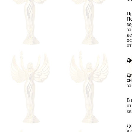
Пр
По
зд
за
де
ос
от
Д
Ди
си
за
В 
от
ка
До
а 