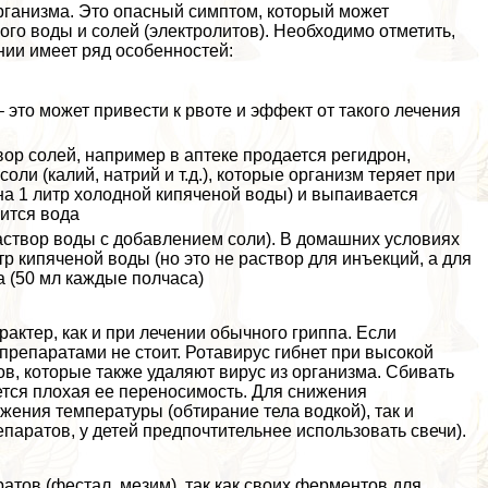
рганизма. Это опасный симптом, который может
ного воды и солей (электролитов). Необходимо отметить,
нии имеет ряд особенностей:
 это может привести к рвоте и эффект от такого лечения
ор солей, например в аптеке продается регидрон,
ли (калий, натрий и т.д.), которые организм теряет при
 на 1 литр холодной кипяченой воды) и выпаивается
ится вода
аствор воды с добавлением соли). В домашних условиях
р кипяченой воды (но это не раствор для инъекций, а для
 (50 мл каждые полчаса)
aктер, как и при лечении обычного гриппа. Если
 препаратами не стоит. Ротавирус гибнет при высокой
в, которые также удаляют вирус из организма. Сбивать
ется плохая ее переносимость. Для снижения
ения температуры (обтирание тела водкой), так и
паратов, у детей предпочтительнее использовать свечи).
тов (фестал, мезим), так как своих ферментов для