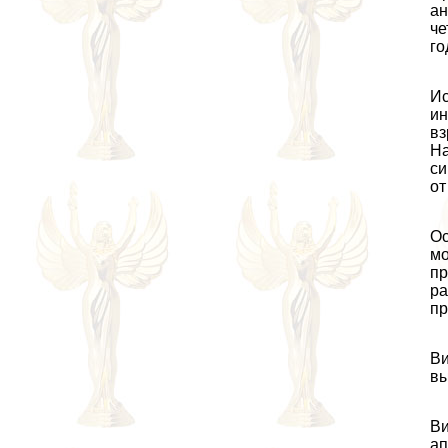
ан
че
го
Ис
ин
вз
На
си
от
Ос
мо
пр
ра
пр
Ви
вы
Ви
ап