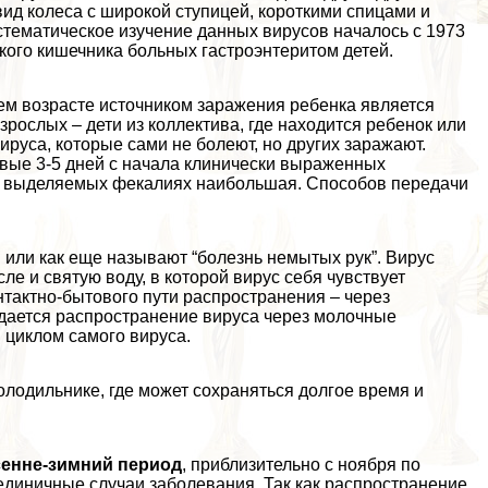
ид колеса с широкой ступицей, короткими спицами и
стематическое изучение данных вирусов началось с 1973
нкого кишечника больных гастроэнтеритом детей.
ем возрасте источником заражения ребенка является
рослых – дети из коллектива, где находится ребенок или
руса, которые сами не болеют, но других заражают.
вые 3-5 дней с начала клинически выраженных
 в выделяемых фекалиях наибольшая. Способов передачи
й
или как еще называют “болезнь немытых рук”. Вирус
ле и святую воду, в которой вирус себя чувствует
тактно-бытового пути распространения – через
дается распространение вируса через молочные
 циклом самого вируса.
холодильнике, где может сохраняться долгое время и
сенне-зимний период
, приблизительно с ноября по
единичные случаи заболевания. Так как распространение