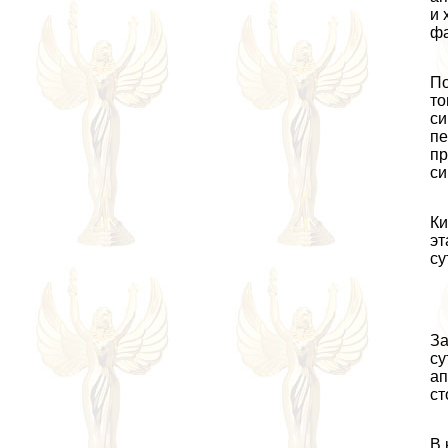
и 
фа
По
то
си
пе
пр
си
Ки
эт
су
За
су
ап
ст
В 