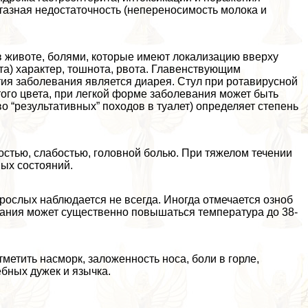
тазная недостаточность (непереносимость молока и
в животе, болями, которые имеют локализацию вверху
ота) хаpaктер, тошнота, рвота. Главенствующим
тия заболевания является диарея. Стул при ротавирусной
ого цвета, при легкой форме заболевания может быть
о “результативных” походов в туалет) определяет степень
стью, слабостью, головной болью. При тяжелом течении
ых состояний.
ослых наблюдается не всегда. Иногда отмечается озноб
вания может существенно повышаться температура до 38-
етить насморк, заложенность носа, боли в горле,
ебных дужек и язычка.