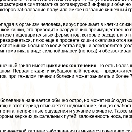
хаpaктерная симптоматика ротавирусной инфекции обычно 
кторов заболевание получило емкое название кишечный гр
падая в организм человека, вирус проникает в клетки слиз
нкой кишки, это приводит к разрушению преимущественно в
нтезе пищеварительных ферментов, которые расщепляют п
ревариваться, плюс еще в просвете кишки скапливаются ве
освет кишки большого количества воды и электролитов (со
мптоматика в виде сильной диареи (поноса) и обезвоживан
шечный грипп имеет
циклическое течение
. То есть болез
апом. Первая стадия инкубационный период – продолжительн
ток, при тяжелом течении болезни может занимать и более 7 
болевание начинается обычно остро, но может наблюдатьс
ток) в этот период отмечается: недомогание, общая слабос
петита, неприятные ощущения и урчание в животе. Также 
ороны верхних дыхательных путей: заложенность носа, перш
клинической картине заболевания отмечается сочетание си