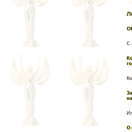
Л
О
С 
К
г
Ко
З
н
Ил
О 