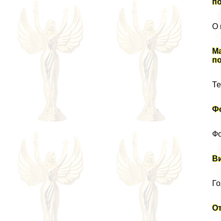
п
О 
М
по
Те
Ф
Фо
В
Го
О