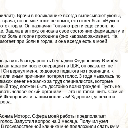
иллит). Врачи в поликлинике всегда выписывают уколы,
врача, но он мне тоже не помог, его ответ был: «Нужно
тек горла. Он назначил Тонзилотрен и еще сироп, но
е. Зашла в аптеку, описала свое состояние фармацевту, и
ки боль в горле проходила (оно как замораживает). На
могает при боли в горле, и она всегда есть в моей
 выразить благодарность Геннадию Федоровичу. В моём
 аппаратом после операции на ЩЖ, он оказался не
 Он вернул меня, рядового педагога из провинции, к
ем или иным причинам потерял голос. 3 года мыкалась по
каких денег не жалко за труд специалистов, которые
ый труд должен быть достойно вознагражден! Пусть не
овать человеческий организм — это не тапки шить. Самые
й Федорович, и вашим коллегам! Здоровья, успехов и
рова.
Аояма Моторс. Сфера моей работы предполагает
 голос. Запустил вопрос на 3 месяца. Получил узел
. В государственной клинике мне предложили сдать кучу