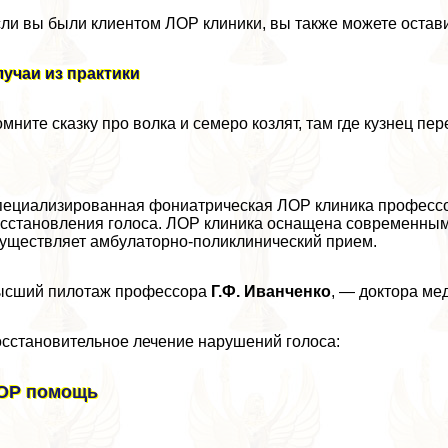
ли вы были клиентом ЛОР клиники, вы также можете остави
учаи из пpaктики
мните сказку про волка и семеро козлят, там где кузнец пере
ециализированная фониатрическая ЛОР клиника профессо
сстановления голоса. ЛОР клиника оснащена современным
уществляет амбулаторно-поликлинический прием.
ысший пилотаж профессора
Г.Ф. Иванченко
, — доктора ме
сстановительное лечение нарушений голоса:
ОР помощь