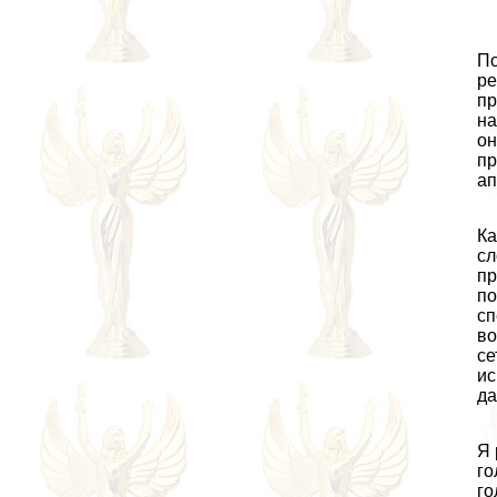
По
ре
пр
на
он
пр
ап
Ка
сл
пр
по
сп
во
се
ис
да
Я 
го
го