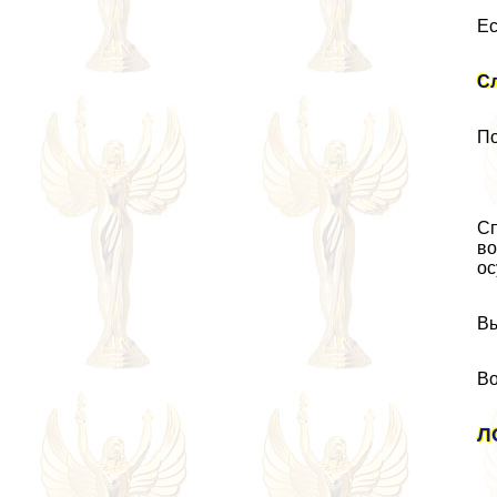
Ес
Сл
По
Сп
во
ос
В
Во
Л