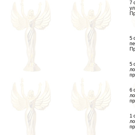
7 
ул
Пр
5 
пе
Пр
5 
ло
пр
6 
л
пр
1 
л
пр