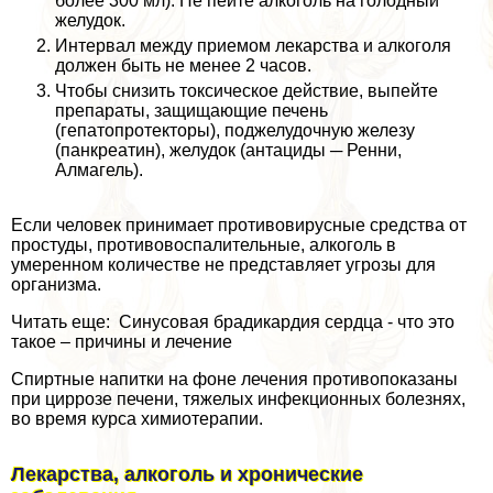
более 300 мл). Не пейте алкоголь на голодный
желудок.
Интервал между приемом лекарства и алкоголя
должен быть не менее 2 часов.
Чтобы снизить токсическое действие, выпейте
препараты, защищающие печень
(гепатопротекторы), поджелудочную железу
(панкреатин), желудок (антациды ─ Ренни,
Алмагель).
Если человек принимает противовирусные средства от
простуды, противовоспалительные, алкоголь в
умеренном количестве не представляет угрозы для
организма.
Читать еще: Синусовая брадикардия сердца - что это
такое – причины и лечение
Спиртные напитки на фоне лечения противопоказаны
при циррозе печени, тяжелых инфекционных болезнях,
во время курса химиотерапии.
Лекарства, алкоголь и хронические