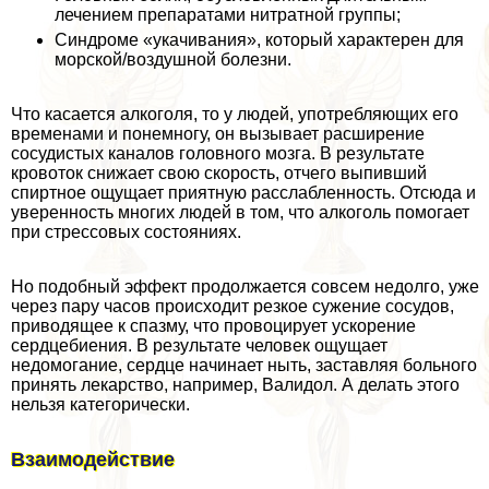
лечением препаратами нитратной группы;
Синдроме «укачивания», который хаpaктерен для
морской/воздушной болезни.
Что касается алкоголя, то у людей, употрeбляющих его
временами и понемногу, он вызывает расширение
сосудистых каналов головного мозга. В результате
кровоток снижает свою скорость, отчего выпивший
спиртное ощущает приятную расслабленность. Отсюда и
уверенность многих людей в том, что алкоголь помогает
при стрессовых состояниях.
Но подобный эффект продолжается совсем недолго, уже
через пару часов происходит резкое сужение сосудов,
приводящее к спазму, что провоцирует ускорение
сердцебиения. В результате человек ощущает
недомогание, сердце начинает ныть, заставляя больного
принять лекарство, например, Валидол. А делать этого
нельзя категорически.
Взаимодействие