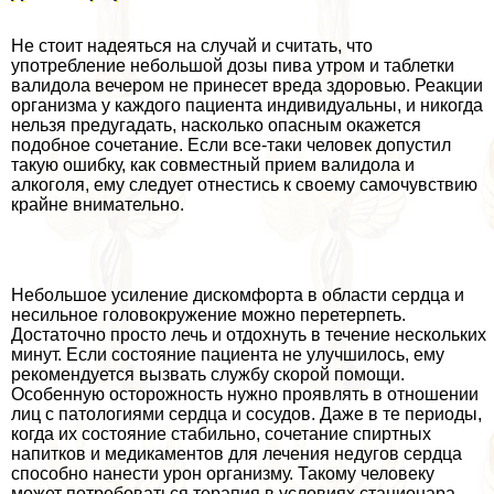
Не стоит надеяться на случай и считать, что
употрeбление небольшой дозы пива утром и таблетки
валидола вечером не принесет вреда здоровью. Реакции
организма у каждого пациента индивидуальны, и никогда
нельзя предугадать, насколько опасным окажется
подобное сочетание. Если все-таки человек допустил
такую ошибку, как совместный прием валидола и
алкоголя, ему следует отнестись к своему самочувствию
крайне внимательно.
Небольшое усиление дискомфорта в области сердца и
несильное головокружение можно перетерпеть.
Достаточно просто лечь и отдохнуть в течение нескольких
минут. Если состояние пациента не улучшилось, ему
рекомендуется вызвать службу скорой помощи.
Особенную осторожность нужно проявлять в отношении
лиц с патологиями сердца и сосудов. Даже в те периоды,
когда их состояние стабильно, сочетание спиртных
напитков и медикаментов для лечения недугов сердца
способно нанести урон организму. Такому человеку
может потребоваться терапия в условиях стационара.