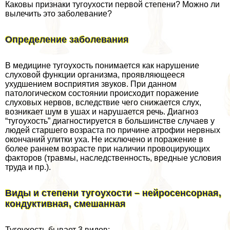
Каковы признаки тугоухости первой степени? Можно ли
вылечить это заболевание?
Определение заболевания
В медицине тугоухость понимается как нарушение
слуховой функции организма, проявляющееся
ухудшением восприятия звуков. При данном
патологическом состоянии происходит поражение
слуховых нервов, вследствие чего снижается слух,
возникает шум в ушах и нарушается речь. Диагноз
“тугоухость” диагностируется в большинстве случаев у
людей старшего возраста по причине атрофии нервных
окончаний улитки уха. Не исключено и поражение в
более раннем возрасте при наличии провоцирующих
факторов (травмы, наследственность, вредные условия
труда и пр.).
Виды и степени тугоухости – нейросенсорная,
кондуктивная, смешанная
Тугоухость бывает 3 видов: