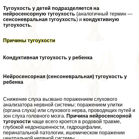
Тугоухость у детей подразделяется на
нейросенсорную тугоухость
(аналогичный термин —
сенсоневральная тугоухость
) и
кондуктивную
тугоухость.
Причины тугоухости
Кондуктивная тугоухость у ребенка
Нейросенсорная (сенсоневральная) тугоухость у
ребенка
Снижение слуха вызвано поражением слухового
анализатора нервной системы: поражением улитки
(органа слуха) или слухового нерва, проводящих путей и
зон слуха головного мозга.
Причина нейросенсорной
тугоухости
чаще всего кроется в родовой травме,
глубокой недоношенности, гидроцефалии,
перинатальной патологии, ишемическом поражении
центральной нервной системы.