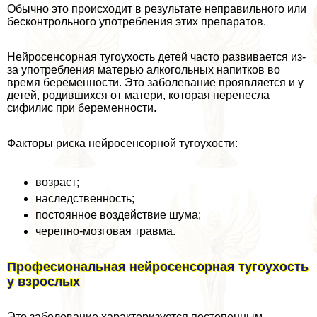
Обычно это происходит в результате неправильного или
бесконтрольного употрeбления этих препаратов.
Нейросенсорная тугоухость детей часто развивается из-
за употрeбления матерью алкогольных напитков во
время беременности. Это заболевание проявляется и у
детей, родившихся от матери, которая перенесла
сифилис при беременности.
Факторы риска нейросенсорной тугоухости:
возраст;
наследственность;
постоянное воздействие шума;
черепно-мозговая травма.
Професиональная нейросенсорная тугоухость
у взрослых
Это заболевание хаpaктеризуется постепенным