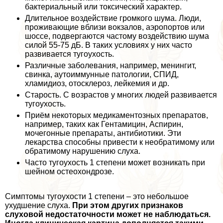
бактериальный или токсический хаpaктер.
Длительное воздействие громкого шума. Люди,
проживающие вблизи вокзалов, аэропортов или
шоссе, подвергаются частому воздействию шума
силой 55-75 дБ. В таких условиях у них часто
развивается тугоухость.
Различные заболевания, например, менингит,
свинка, аутоиммунные патологии, СПИД,
xлaмидиоз, отосклероз, лейкемия и др.
Старость. С возрастов у многих людей развивается
тугоухость.
Приём некоторых медикаментозных препаратов,
например, таких как Гентамицин, Аспирин,
мочегонные препараты, антибиотики. Эти
лекарства способны привести к необратимому или
обратимому нарушению слуха.
Часто тугоухость 1 степени может возникать при
шейном остеохондрозе.
Симптомы тугоухости 1 степени – это небольшое
ухудшение слуха.
При этом других признаков
слуховой недостаточности может не наблюдаться.