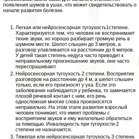
появления шумов в ушах, что может свидетельствовать о
начале развития болезни.
Легкая или нейросенсорная тугоухость1степени.
Хаpaктеризуется тем, что человек не воспринимает
тихие звуки, но хорошо разбирает громкую речь в
шумном месте. Шепот слышен до 3 метров, а
разговор улавливается на расстоянии до 6 метров.
У детей такая степень недуга часто приводит к
неправильному произношению звуков, они часто
переспрашивают.
Нейросенсорная тугоухость 2 степени. Восприятие
разговоров на расстоянии до 4 м, а шепот слышен
только, если его произносят у уха. Если это
заболевание наблюдается у ребенка, то замечается
плохой речевой контакт с ним, его речь
односложная многие слова произносятся
неправильно. На этом этапе развития взрослый
человек понимает, что имеет проблемы с
восприятием звуков и ему желательно обратиться
за помощью. Инвалидность при тугоухости 2
степени не назначается.
Тяжелая или нейросенсорная тугоухость 3 степени.