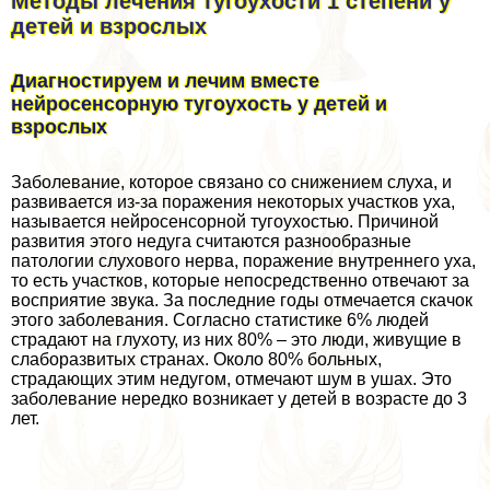
Методы лечения тугоухости 1 степени у
детей и взрослых
Диагностируем и лечим вместе
нейросенсорную тугоухость у детей и
взрослых
Заболевание, которое связано со снижением слуха, и
развивается из-за поражения некоторых участков уха,
называется нейросенсорной тугоухостью. Причиной
развития этого недуга считаются разнообразные
патологии слухового нерва, поражение внутреннего уха,
то есть участков, которые непосредственно отвечают за
восприятие звука. За последние годы отмечается скачок
этого заболевания. Согласно статистике 6% людей
страдают на глухоту, из них 80% – это люди, живущие в
слаборазвитых странах. Около 80% больных,
страдающих этим недугом, отмечают шум в ушах. Это
заболевание нередко возникает у детей в возрасте до 3
лет.