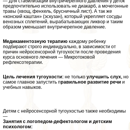
— Для стабилизации внутричерепного давления у деток
предпочтительно использовать не диакарб, а мочегонные
травы (хвощ, фенхель, брусничный лист). А так же
«конский каштан» (эскузан), который укрепляет сосуды
венозных сплетений, выpaбатывающих ликвор и таким
образом уменьшает внутричерепное давление.
Медикаментозную терапию
каждому ребенку
подбирают строго индивидуально, в зависимости от
причин нейросенсорной тугоухости после проведения
курса основного лечения — Микротоковой
рефлексотерапии.
Цель лечения тугоухости:
не только
улучшить слух,
но
самое главное запустить п
равильное развитие речи
и
учебных навыков.
Детям с нейросенсорной тугоухостью также необходимы
—
Занятия с логопедом-дефектологом и детским
психологом: