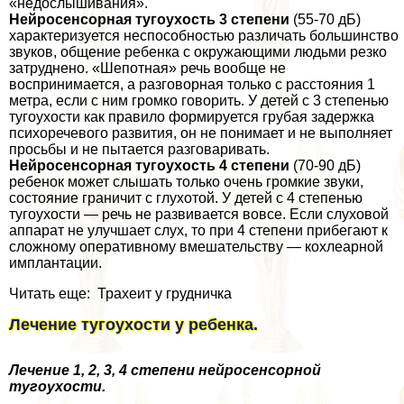
«недослышивания».
Нейросенсорная тугоухость 3 степени
(55-70 дБ)
хаpaктеризуется неспособностью различать большинство
звуков, общение ребенка с окружающими людьми резко
затруднено. «Шепотная» речь вообще не
воспринимается, а разговорная только с расстояния 1
метра, если с ним громко говорить. У детей с 3 степенью
тугоухости как правило формируется грубая задержка
психоречевого развития, он не понимает и не выполняет
просьбы и не пытается разговаривать.
Нейросенсорная тугоухость 4 степени
(70-90 дБ)
ребенок может слышать только очень громкие звуки,
состояние граничит с глухотой. У детей с 4 степенью
тугоухости — речь не развивается вовсе. Если слуховой
аппарат не улучшает слух, то при 4 степени прибегают к
сложному оперативному вмешательству — кохлеарной
имплантации.
Читать еще: Трахеит у грудничка
Лечение тугоухости у ребенка.
Лечение 1, 2, 3, 4 степени нейросенсорной
тугоухости.