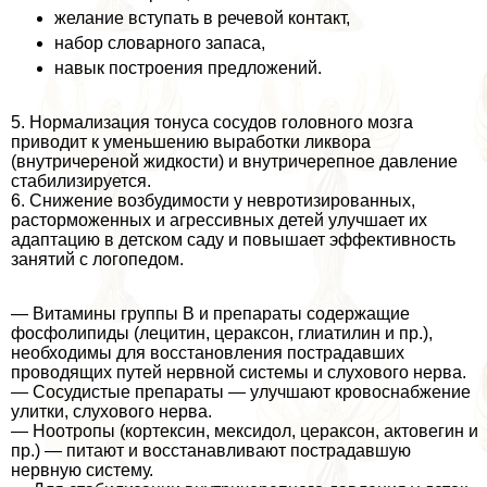
желание вступать в речевой контакт,
набор словарного запаса,
навык построения предложений.
5. Нормализация тонуса сосудов головного мозга
приводит к уменьшению выработки ликвора
(внутричереной жидкости) и внутричерепное давление
стабилизируется.
6. Снижение возбудимости у невротизированных,
расторможенных и агрессивных детей улучшает их
адаптацию в детском саду и повышает эффективность
занятий с логопедом.
— Витамины группы В и препараты содержащие
фосфолипиды (лецитин, цеpaксон, глиатилин и пр.),
необходимы для восстановления пострадавших
проводящих путей нервной системы и слухового нерва.
— Сосудистые препараты — улучшают кровоснабжение
улитки, слухового нерва.
— Ноотропы (кортексин, мексидол, цеpaксон, актовегин и
пр.) — питают и восстанавливают пострадавшую
нервную систему.