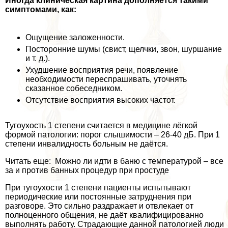
Иногда клиническая картина дополняется такими
симптомами, как:
Ощущение заложенности.
Посторонние шумы (свист, щелчки, звон, шуршание
и т. д.).
Ухудшение восприятия речи, появление
необходимости переспрашивать, уточнять
сказанное собеседником.
Отсутствие восприятия высоких частот.
Тугоухость 1 степени считается в медицине лёгкой
формой патологии: порог слышимости – 26-40 дБ. При 1
степени инвалидность больным не даётся.
Читать еще: Можно ли идти в баню с температурой – все
за и против банных процедур при простуде
При тугоухости 1 степени пациенты испытывают
периодические или постоянные затруднения при
разговоре. Это сильно раздражает и отвлекает от
полноценного общения, не даёт квалифицированно
выполнять работу. Страдающие данной патологией люди