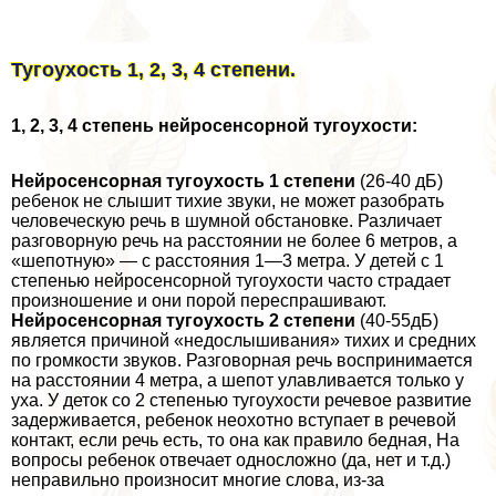
Тугоухость 1, 2, 3, 4 степени.
1, 2, 3, 4 степень нейросенсорной тугоухости:
Нейросенсорная тугоухость 1 степени
(26-40 дБ)
ребенок не слышит тихие звуки, не может разобрать
человеческую речь в шумной обстановке. Различает
разговорную речь на расстоянии не более 6 метров, а
«шепотную» — с расстояния 1—3 метра. У детей с 1
степенью нейросенсорной тугоухости часто страдает
произношение и они порой переспрашивают.
Нейросенсорная тугоухость 2 степени
(40-55дБ)
является причиной «недослышивания» тихих и средних
по громкости звуков. Разговорная речь воспринимается
на расстоянии 4 метра, а шепот улавливается только у
уха. У деток со 2 степенью тугоухости речевое развитие
задерживается, ребенок неохотно вступает в речевой
контакт, если речь есть, то она как правило бедная, На
вопросы ребенок отвечает односложно (да, нет и т.д.)
неправильно произносит многие слова, из-за