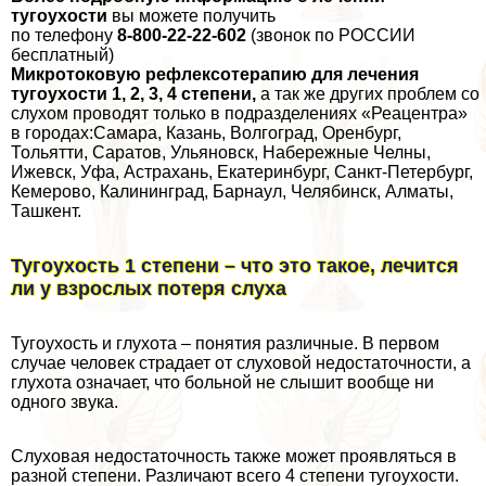
тугоухости
вы можете получить
по телефону
8-800-22-22-602
(звонок по РОССИИ
бесплатный)
Микротоковую рефлексотерапию для лечения
тугоухости 1, 2, 3, 4 степени,
а так же других проблем со
слухом проводят только в подразделениях «Реацентра»
в городах:Самара, Казань, Волгоград, Оренбург,
Тольятти, Саратов, Ульяновск, Набережные Челны,
Ижевск, Уфа, Астpaxaнь, Екатеринбург, Санкт-Петербург,
Кемерово, Калининград, Барнаул, Челябинск, Алматы,
Ташкент.
Тугоухость 1 степени – что это такое, лечится
ли у взрослых потеря слуха
Тугоухость и глухота – понятия различные. В первом
случае человек страдает от слуховой недостаточности, а
глухота означает, что больной не слышит вообще ни
одного звука.
Слуховая недостаточность также может проявляться в
разной степени. Различают всего 4 степени тугоухости.