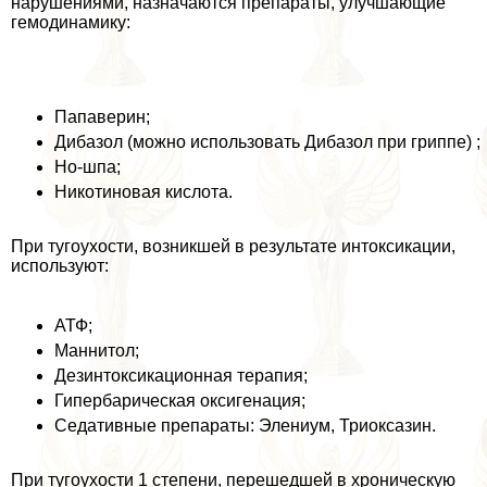
нарушениями, назначаются препараты, улучшающие
гемодинамику:
Папаверин;
Дибазол (можно использовать Дибазол при гриппе) ;
Но-шпа;
Никотиновая кислота.
При тугоухости, возникшей в результате интоксикации,
используют:
АТФ;
Маннитол;
Дезинтоксикационная терапия;
Гипербарическая оксигенация;
Седативные препараты: Элениум, Триоксазин.
При тугоухости 1 степени, перешедшей в хроническую