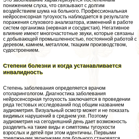
понижением слуха, что связывают с долгим
воздействием шума на больного. Профессиональная
нейросенсорная тугоухость наблюдается в результате
поражения слухового анализатора, изменений в работе
систем организма (нервная и сосудистая). Негативное
влияние имеют многочастотные звуки, которые связаны
с добывающей промышленностью, постоянной работой с
деревом, камнем, металлом, ткацким производством,
судостроением.
Степени болезни и когда устанавливается
инвалидность
Степень заболевания определяется врачом
отоларингологом. Диагностика заболевания
нейросенсорная тугоухость заключается в проведении
ряда тестовых исследований под общим названием
аудиометрия. Визуальный осмотр может и не показать
видимых нарушений в среднем ухе. Поэтому
аудиометрия на сегодняшний день дает возможность
разделить на такие виды и симптомы тугоухости
взрослых и детей при этом идентичны. Первыми
тревожными звоночками для больного становятся