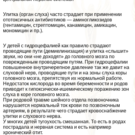
Улитка (орган слуха) часто страдает при применении
ототоксичных антибиотиков — аминогликозидов
(гентамицин, стрептомицин, канамицин, амикацин,
мономицин и пр.).
У детей с гидроцефалией как правило страдают
проводящие пути (демиелинизация) и улитка «слышит»
звуки, но они «не доходят» до головного мозга по
поврежденным проводящим путям. При гидроцефалии
повышенное внутричерепное давление так же давит на
слуховой нерв, проводящие пути и на зоны слуха коры
головного мозга, препятствуя их нормальной работе.
Недостаток кислорода во время беременности и родов
приводит к гипоксически-ишемическому поражению зон
слуха в коре головного мозга.
При родовой травме шейного отдела позвоночника
нарушается нормальный ток крови по позвоночным
артериям, в результате чего страдает кровоснабжение
улитки и слухового нерва.
У многих детей тугоухость смешанная. То есть в родах
пострадала и нервная система и есть например
хронический отит.