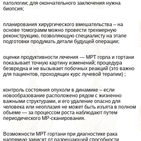
патологии; для окончательного заключения нужна
биопсия;
планирования хирургического вмешательства – на
основе томограмм можно провести трехмерную
реконструкцию, позволяющую специалисту на этапе
подготовки продумать детали будущей операции;
оценки продуктивности лечения — МРТ горла и гортани
показывает точную картину изменений; процедypa
безвредна и не вызывает побочных реакций (это важно
для пациентов, проходящих курс лучевой терапии) ;
контроль состояния опухоли в динамике – если
новообразование расположено рядом с жизненно
важными структурами, и его удаление опасно для
человека или неоплазия не может быть изъята в полном
объеме — за процессом роста наблюдают путем
периодического МР-сканирования.
Возможности МРТ гортани при диагностике paка
напрямую зависят от разрешающей способности