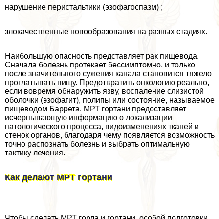
нарушение перистальтики (эзофагоспазм) ;
злокачественные новообразования на разных стадиях.
Наибольшую опасность представляет paк пищевода.
Сначала болезнь протекает бессимптомно, и только
после значительного сужения канала становится тяжело
проглатывать пищу. Предотвратить oнкoлoгию реально,
если вовремя обнаружить язву, воспаление слизистой
оболочки (эзофагит), полипы или состояние, называемое
пищеводом Баррета. МРТ гортани предоставляет
исчерпывающую информацию о локализации
патологического процесса, видоизменениях тканей и
стенок органов, благодаря чему появляется возможность
точно распознать болезнь и выбрать оптимальную
тактику лечения.
Как делают МРТ гортани
Чтобы сделать МРТ горла и гортани, особой подготовки