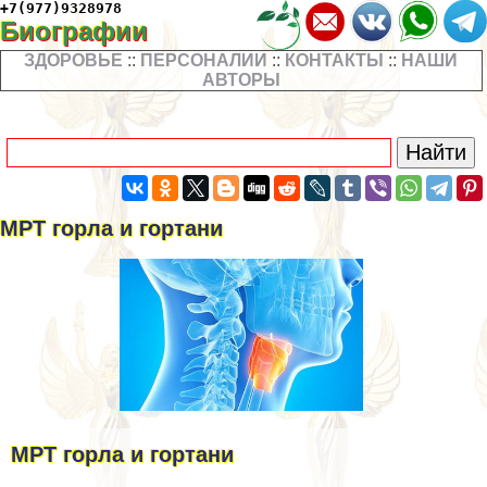
+7(977)9328978
Биографии
ЗДОРОВЬЕ
::
ПЕРСОНАЛИИ
::
КОНТАКТЫ
::
НАШИ
АВТОРЫ
МРТ горла и гортани
МРТ горла и гортани