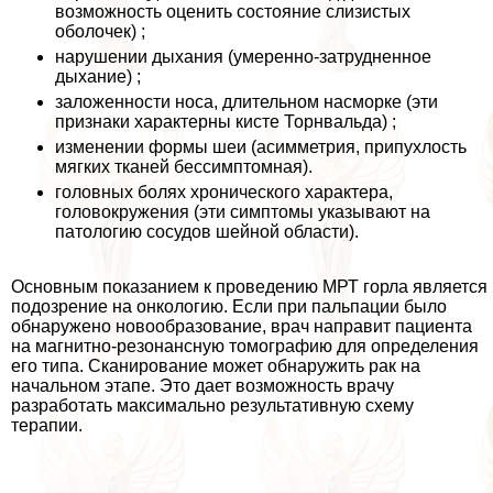
возможность оценить состояние слизистых
оболочек) ;
нарушении дыхания (умеренно-затрудненное
дыхание) ;
заложенности носа, длительном насморке (эти
признаки хаpaктерны кисте Торнвальда) ;
изменении формы шеи (асимметрия, припухлость
мягких тканей бессимптомная).
головных болях хронического хаpaктера,
головокружения (эти симптомы указывают на
патологию сосудов шейной области).
Основным показанием к проведению МРТ горла является
подозрение на oнкoлoгию. Если при пальпации было
обнаружено новообразование, врач направит пациента
на магнитно-резонансную томографию для определения
его типа. Сканирование может обнаружить paк на
начальном этапе. Это дает возможность врачу
разработать максимально результативную схему
терапии.