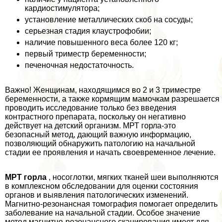
кардиостимулятора;
установление металлических скоб на сосуды;
серьезная стадия клаустрофобии;
наличие повышенного веса более 120 кг;
первый триместр беременности;
печеночная недостаточность.
Важно! Женщинам, находящимся во 2 и 3 триместре
беременности, а также кормящим мамочкам разрешается
проводить исследование только без введения
контрастного препарата, поскольку он негативно
действует на детский организм. МРТ горла-это
безопасный метод, дающий важную информацию,
позволяющий обнаружить патологию на начальной
стадии ее проявления и начать своевременное лечение.
МРТ горла
, носоглотки, мягких тканей шеи выполняются
в комплексном обследовании для оценки состояния
органов и выявления патологических изменений.
Магнитно-резонансная томография помогает определить
заболевание на начальной стадии. Особое значение
метод магнитно-резонансного сканирования имеет для