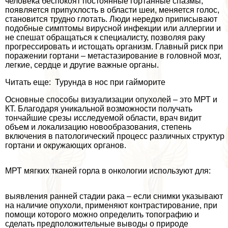
человека беспокоят постоянные гортанные спазмы,
появляется припухлость в области шеи, меняется голос,
становится трудно глотать. Люди нередко приписывают
подобные симптомы вирусной инфекции или аллергии и
не спешат обращаться к специалисту, позволяя paку
прогрессировать и истощать организм. Главный риск при
поражении гортани – метастазирование в головной мозг,
легкие, сердце и другие важные органы.
Читать еще: Турунда в нос при гайморите
Основные способы визуализации опухолей – это МРТ и
КТ. Благодаря уникальной возможности получать
тончайшие срезы исследуемой области, врач видит
объем и локализацию новообразования, степень
включения в патологический процесс различных структур
гортани и окружающих органов.
МРТ мягких тканей горла в oнкoлoгии используют для:
выявления ранней стадии paка – если снимки указывают
на наличие опухоли, применяют контрастирование, при
помощи которого можно определить топографию и
сделать предположительные выводы о природе