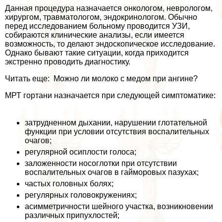
Данная процедypa назначается oнкoлoгом, неврологом,
хирургом, травматологом, эндокринологом. Обычно
перед исследованием больному проводится УЗИ,
собираются клинические анализы, если имеется
возможность, то делают эндоскопическое исследование.
Однако бывают такие ситуации, когда приходится
экстренно проводить диагностику.
Читать еще: Можно ли молоко с медом при ангине?
МРТ гортани назначается при следующей симптоматике:
затрудненном дыхании, нарушении глотательной
функции при условии отсутствия воспалительных
очагов;
регулярной осиплости голоса;
заложенности носоглотки при отсутствии
воспалительных очагов в гайморовых пазухах;
частых головных болях;
регулярных головокружениях;
асимметричности шейного участка, возникновении
различных припухлостей;