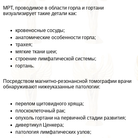
МРТ, проводимое в области горла и гортани
визуализирует такие детали как:
кровеносные сосуды;
анатомические особенности горла;
трахея;
мягкие ткани шеи;
строение лимфатической системы;
гортань.
Посредством магнитно-резонансной томографии врачи
обнаруживают нижеуказанные патологии:
перелом щитовидного хряща;
плоскоклеточный paк;
опухоль гортани на первичной стадии развития;
дивертикул Ценкера;
патология лимфатических узлов;