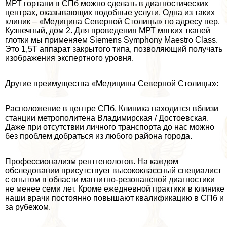
МРТ гортани в СПб можно сделать в диагностических
центрах, оказывающих подобные услуги. Одна из таких
клиник – «Медицина Северной Столицы» по адресу пер.
Кузнечный, дом 2. Для проведения МРТ мягких тканей
глотки мы применяем Siemens Symphony Maestro Class.
Это 1,5Т аппарат закрытого типа, позволяющий получать
изображения экспертного уровня.
Другие преимущества «Медицины Северной Столицы»:
Расположение в центре СПб. Клиника находится вблизи
станции метрополитена Владимирская / Достоевская.
Даже при отсутствии личного трaнcпорта до нас можно
без проблем добраться из любого района города.
Профессионализм рентгенологов. На каждом
обследовании присутствует высококлассный специалист
с опытом в области магнитно-резонансной диагностики
не менее семи лет. Кроме ежедневной пpaктики в клинике
наши врачи постоянно повышают квалификацию в СПб и
за рубежом.