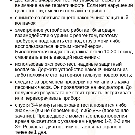
внимание на ее герметичность. Если нет нарушений
целостности, смело используйте прибор;
снимите со впитывающего наконечника защитный
колпачок;
электронное устройство работает благодаря
взаимодействию урины с реагентом, поэтому
требуется подставить его под струю мочи либо
воспользоваться чистым контейнером.
Биологическая жидкость должна около 10-20 секунд
смачивать впитывающий наконечник;
использовав экспресс-тест, наденьте защитный
колпачок. Держите устройство наконечником вниз
либо положите его на горизонтальную поверхность;
следите за временем проверки по миганию значка
песочных часов. Он проявляется на индикаторе. До
получения результата не стоит трогать, встряхивать
или переворачивать прибор;
спустя 3-4 минуты на экране теста появится либо
знак «–» (вы не беременны), либо «+» (произошло
зачатие). Прошедшее с момента оплодотворения
время высветится с указанием недели: 1-2, 2-3 или
3+. Результат диагностики остается на экране в
течение 1 дня.