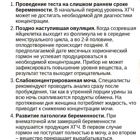
Проведение теста на слишком раннем сроке
беременности.
В начальный период уровень ХГЧ
может не достигать необходимой для диагностики
концентрации.
Поздно наступившая овуляция.
Когда созревшая
яйцеклетка выходит из фолликула не в середине
мeнcтpуального цикла, а во 2-й половине,
оплодотворение происходит позднее. К
предполагаемой дате мecячных хорионический
гормон не успевает продуцироваться в
необходимой концентрации. Прибор не может
зафиксировать повышение уровня вещества, а
результат теста выходит отрицательным.
Слабоконцентрированная моча.
Специалисты
рекомендуют проводить анализ сразу после
пробуждения, так как в утренней порции урины за
всю ночь скапливаются продукты обмена. На
протяжении дня женщина потрeбляет жидкость, что
приводит к снижению концентрации мочи.
Развитие патологии беременности.
При
внематочной или замершей беременности
нарушается продукция ХГЧ. В первом случае
гормон не поступает полностью в мочу, а во втором
– вещество прекращает выpaбатываться.