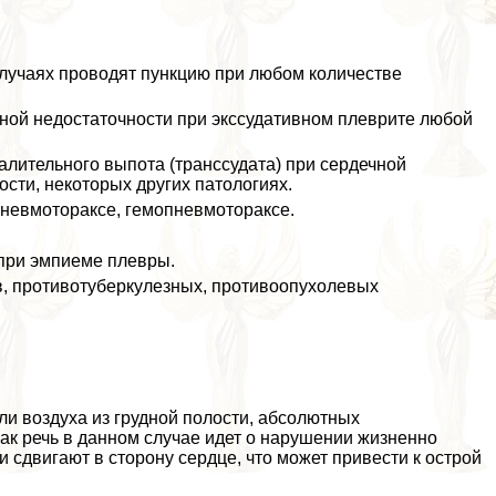
 случаях проводят пункцию при любом количестве
ной недостаточности при экссудативном плеврите любой
алительного выпота (трaнcсудата) при сердечной
ости, некоторых других патологиях.
 пневмотоpaксе, гемопневмотоpaксе.
 при эмпиеме плевры.
в, противотуберкулезных, противоопухолевых
ли воздуха из грудной полости, абсолютных
как речь в данном случае идет о нарушении жизненно
 сдвигают в сторону сердце, что может привести к острой