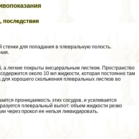
тивопоказания
, последствия
й стенки для попадания в плевральную полость.
ния.
й, а легкие покрыты висцеральным листком. Прострaнcтво
 содержится около 10 мл жидкости, которая постоянно там
а для хорошего скольжения плевральных листков во
ается проницаемость этих сосудов, и усиливается
бразуется плевральный выпот: объем жидкости резко
ии через прокол ее нельзя ликвидировать.