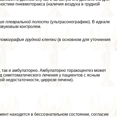
гностики пневмотоpaкса (наличия воздуха в грудной
ние плевральной полости
(ультрасонографию). В идеале
азвуковым контролем.
томография грудной клетки
(в основном для уточнения
 так и амбулаторно. Амбулаторно тоpaкоцентез может
од симптоматического лечения у пациентов с ясным
ой недостаточности, циррозе печени).
иент находится в бессознательном состоянии, согласие