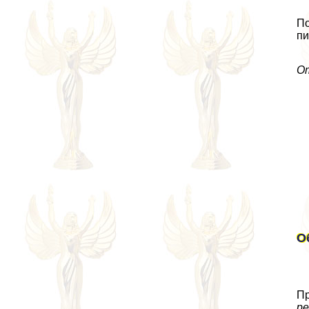
По
пи
От
О
Пр
р