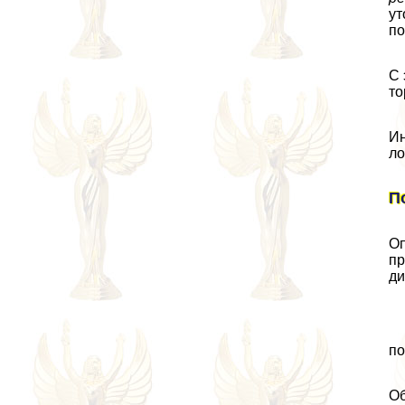
ут
по
С 
то
Ин
ло
П
Оп
пр
ди
по
Об