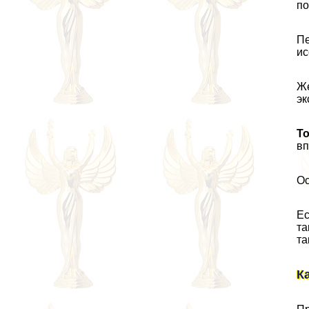
по
Пе
ис
Же
эк
То
вп
Ос
Ес
та
та
К