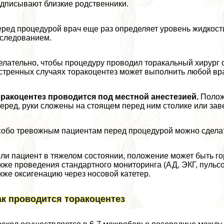
дписывают близкие родственники.
ред процедурой врач еще раз определяет уровень жидкости
следованием.
лательно, чтобы процедуру проводил тоpaкальный хирург 
стренных случаях тоpaкоцентез может выполнить любой вр
paкоцентез проводится под местной анестезией.
Положе
еред, руки сложены на стоящем перед ним столике или заве
обо тревожным пациентам перед процедурой можно сдела
ли пациент в тяжелом состоянии, положение может быть г
кже проведения стандартного мониторинга (АД, ЭКГ, пульсо
кже оксигенацию через носовой катетер.
ак проводится тоpaкоцентез