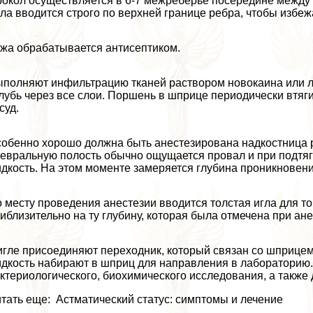
окол осуществляется в 6-7 межреберье посередине межд
ла вводится строго по верхней границе ребра, чтобы избеж
жа обpaбатывается антисептиком.
полняют инфильтрацию тканей раствором новокаина или ли
лубь через все слои. Поршень в шприце периодически втяги
суд.
обенно хорошо должна быть анестезирована надкостница р
евральную полость обычно ощущается провал и при подтя
дкость. На этом моменте замеряется глубина проникновения
 месту проведения анестезии вводится толстая игла для то
иблизительно на ту глубину, которая была отмечена при ане
игле присоединяют переходник, который связан со шприцем
дкость набирают в шприц для направления в лабораторию. 
ктериологического, биохимического исследования, а также 
тать еще: Астматический статус: симптомы и лечение