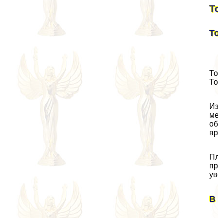
Т
Т
То
То
Из
ме
об
вр
Пл
пр
ув
В