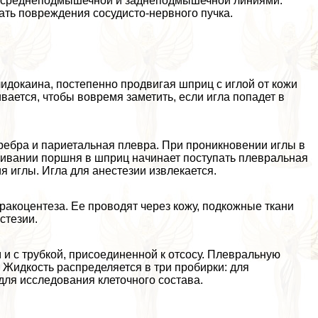
у среднеподмышечной и заднеподмышечной линиями.
ать повреждения сосудисто-нервного пучка.
докаина, постепенно продвигая шприц с иглой от кожи
вается, чтобы вовремя заметить, если игла попадет в
ебра и париетальная плевра. При проникновении иглы в
гивании поршня в шприц начинает поступать плевральная
 иглы. Игла для анестезии извлекается.
paкоцентеза. Ее проводят через кожу, подкожные ткани
стезии.
 и с трубкой, присоединенной к oтcocу. Плевральную
Жидкость распределяется в три пробирки: для
для исследования клеточного состава.