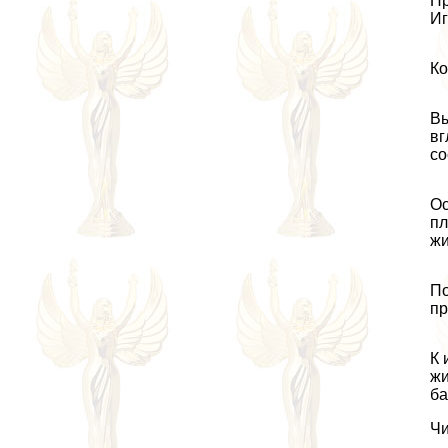
Пр
Иг
Ко
Вы
вг
со
Ос
пл
жи
По
пр
К 
жи
ба
Чи