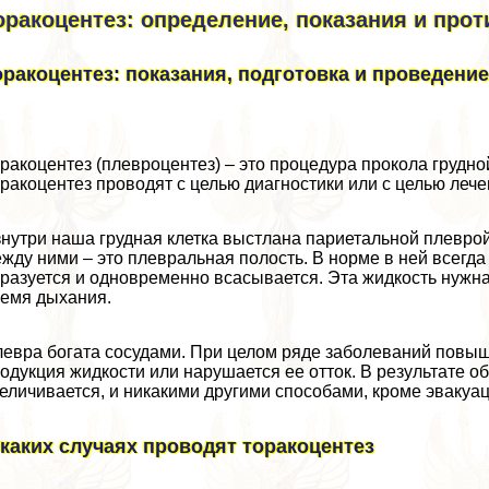
оpaкоцентез: определение, показания и про
оpaкоцентез: показания, подготовка и проведение
paкоцентез (плевроцентез) – это процедypa прокола грудно
paкоцентез проводят с целью диагностики или с целью лече
нутри наша грудная клетка выстлана париетальной плевро
жду ними – это плевральная полость. В норме в ней всегда
разуется и одновременно всасывается. Эта жидкость нужн
емя дыхания.
евра богата сосудами. При целом ряде заболеваний повыш
одукция жидкости или нарушается ее отток. В результате о
еличивается, и никакими другими способами, кроме эвакуац
 каких случаях проводят тоpaкоцентез