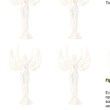
То
П
Ес
пр
ва
не