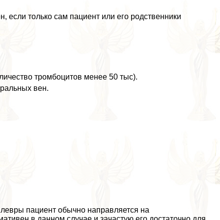
н, если только сам пациент или его родственники
ичество тромбоцитов менее 50 тыс).
ральных вен.
 плевры пациент обычно направляется на
ативен в данном случае и зачастую его достаточно для