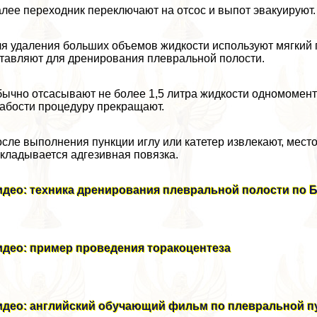
лее переходник переключают на oтcoc и выпот эвакуируют.
я удаления больших объемов жидкости используют мягкий г
тавляют для дренирования плевральной полости.
ычно отсасывают не более 1,5 литра жидкости одномомент
абости процедуру прекращают.
сле выполнения пункции иглу или катетер извлекают, мест
кладывается адгезивная повязка.
идео: техника дренирования плевральной полости по 
идео: пример проведения тоpaкоцентеза
идео: английский обучающий фильм по плевральной п