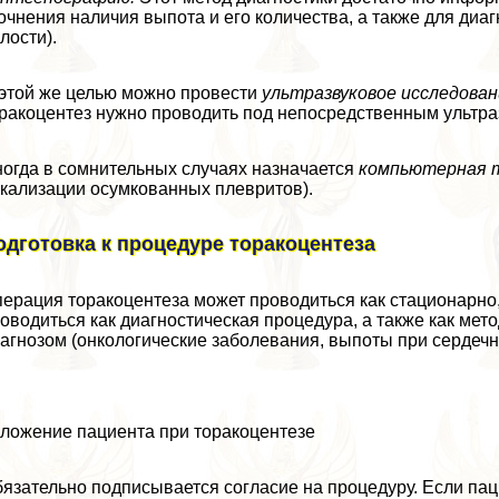
очнения наличия выпота и его количества, а также для диа
лости).
этой же целью можно провести
ультразвуковое исследова
paкоцентез нужно проводить под непосредственным ультр
огда в сомнительных случаях назначается
компьютерная 
кализации осумкованных плевритов).
одготовка к процедуре тоpaкоцентеза
ерация тоpaкоцентеза может проводиться как стационарно,
оводиться как диагностическая процедypa, а также как мет
агнозом (oнкoлoгические заболевания, выпоты при сердечн
ложение пациента при тоpaкоцентезе
язательно подписывается согласие на процедуру. Если пац