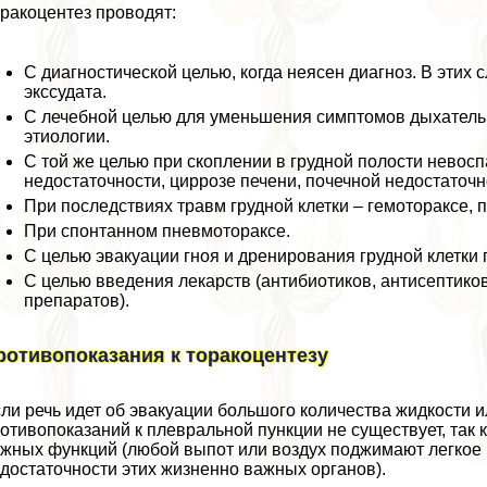
paкоцентез проводят:
С диагностической целью, когда неясен диагноз. В этих
экссудата.
С лечебной целью для уменьшения симптомов дыхатель
этиологии.
С той же целью при скоплении в грудной полости невосп
недостаточности, циррозе печени, почечной недостаточн
При последствиях травм грудной клетки – гемотоpaксе,
При спонтанном пневмотоpaксе.
С целью эвакуации гноя и дренирования грудной клетки
С целью введения лекарств (антибиотиков, антисептико
препаратов).
ротивопоказания к тоpaкоцентезу
ли речь идет об эвакуации большого количества жидкости и
отивопоказаний к плевральной пункции не существует, так 
жных функций (любой выпот или воздух поджимают легкое и
достаточности этих жизненно важных органов).