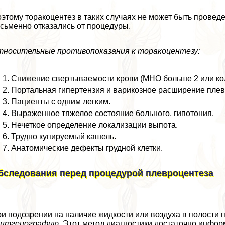
этому тоpaкоцентез в таких случаях не может быть проведе
сьменно отказались от процедуры.
носительные противопоказания к тоpaкоцентезу:
Снижение свертываемости крови (МНО больше 2 или кол
Портальная гипертензия и варикозное расширение плев
Пациенты с одним легким.
Выраженное тяжелое состояние больного, гипотония.
Нечеткое определение локализации выпота.
Трудно купируемый кашель.
Анатомические дефекты грудной клетки.
бследования перед процедурой плевроцентеза
и подозрении на наличие жидкости или воздуха в полости
ентгенографию.
Этот метод диагностики достаточно информ