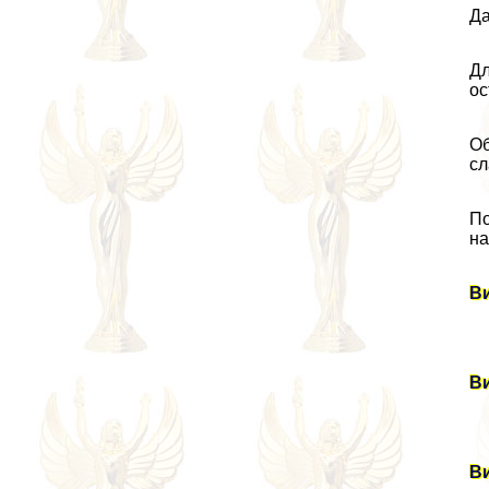
Да
Дл
ос
Об
сл
По
на
В
В
В