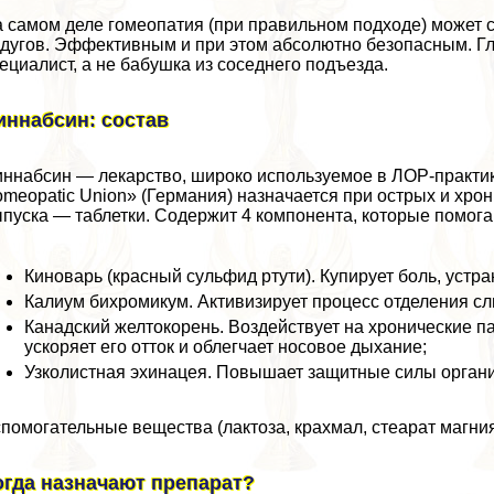
 самом деле гомеопатия (при правильном подходе) может 
дугов. Эффективным и при этом абсолютно безопасным. Г
ециалист, а не бабушка из соседнего подъезда.
иннабсин: состав
ннабсин — лекарство, широко используемое в ЛОР-пpaктик
meopatic Union» (Германия) назначается при острых и хро
пуска — таблетки. Содержит 4 компонента, которые помога
Киноварь (красный сульфид ртути). Купирует боль, устр
Калиум бихромикум. Активизирует процесс отделения сл
Канадский желтокорень. Воздействует на хронические па
ускоряет его отток и облегчает носовое дыхание;
Узколистная эхинацея. Повышает защитные силы органи
помогательные вещества (лактоза, крахмал, стеарат магни
огда назначают препарат?