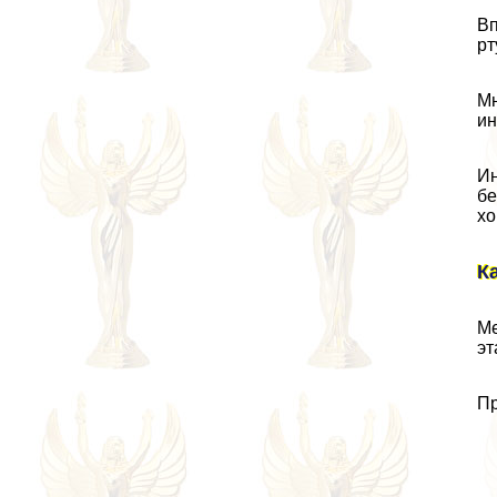
Вп
рт
Мн
ин
Ин
бе
хо
К
Ме
эт
Пр