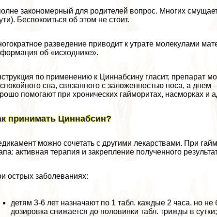
олне закономерный для родителей вопрос. Многих смущает 
ути). Беспокоиться об этом не стоит.
огократное разведение приводит к утрате молекулами мате
формация об «исходнике».
струкция по применению к Циннабсину гласит, препарат мож
спокойного сна, связанного с заложенностью носа, а днем
рошо помогают при хронических гайморитах, насморках и а
ак принимать Циннабсин?
дикамент можно сочетать с другими лекарствами. При гайм
апа: активная терапия и закрепление полученного результа
и острых заболеваниях:
детям 3-6 лет назначают по 1 табл. каждые 2 часа, но не
дозировка снижается до половинки табл. трижды в сутки