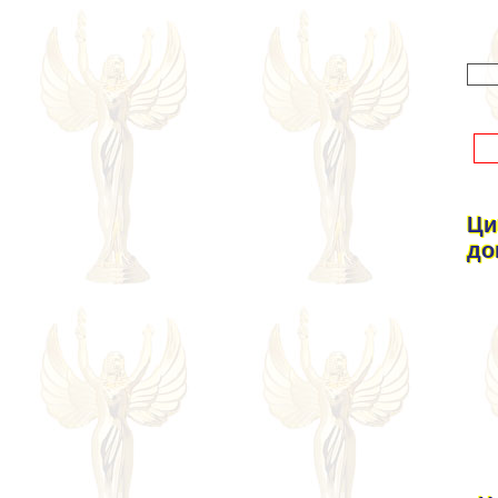
Ци
до