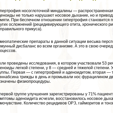
пертрофия носоглоточной миндалины — распространенная 
еноиды не только нарушают носовое дыхание, но и приво
мяти. При беспечном отношении гипертрофия становится п
угих осложнений (рецидивирующего отита, хронического р
правильного прикуса).
меопатические препараты в данной ситуации весьма персп
мунный дисбаланс во всем организме. А это в свою очере
оцессов.
ли проведены исследования, в котором участвовали 53 ре
еноиды легкой степени, у 8 — средней и тяжелой степени. 
уппы. Первая — с гипертрофией и аденоидитом, вторая — т
ннабсина трижды в день и промывали нос фурацилином дв
значены физиопроцедуры.
первой группе улучшения зарегистрированы у 71% пациенто
мптомы аденоидита исчезли, восстановилось носовое дыха
мочувствие. Количество рецидивов ОРЗ, гайморитов и тонзи