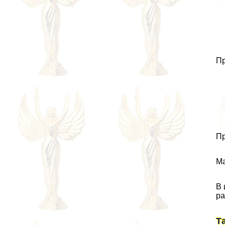
Пр
Пр
Ма
В 
ра
Т