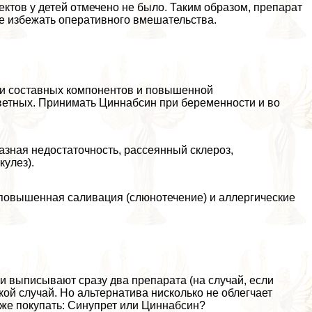
ктов у детей отмечено не было. Таким образом, препарат
е избежать оперативного вмешательства.
ти составных компонентов и повышенной
цветных. Принимать Циннабсин при беременности и во
тазная недостаточность, рассеянный склероз,
кулез).
 повышенная саливация (слюнотечение) и аллергические
и выписывают сразу два препарата (на случай, если
акой случай. Но альтернатива нисколько не облегчает
о же покупать: Синупрет или Циннабсин?