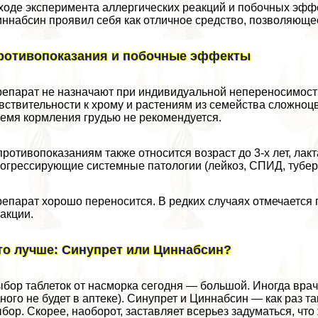
ходе эксперимента аллергических реакций и побочных эффе
ннабсин проявил себя как отличное средство, позволяюще
ротивопоказания и побочные эффекты
епарат не назначают при индивидуальной непереносимос
вствительности к хрому и растениям из семейства сложно
емя кормления гpyдью не рекомендуется.
противопоказаниям также относится возраст до 3-х лет, лак
огрессирующие системные патологии (лейкоз, СПИД, тубер
епарат хорошо переносится. В редких случаях отмечается
акции.
то лучше: Синупрет или Циннабсин?
бор таблеток от насморка сегодня — большой. Иногда врач
ного не будет в аптеке). Синупрет и Циннабсин — как раз т
бор. Скорее, наоборот, заставляет всерьез задуматься, чт