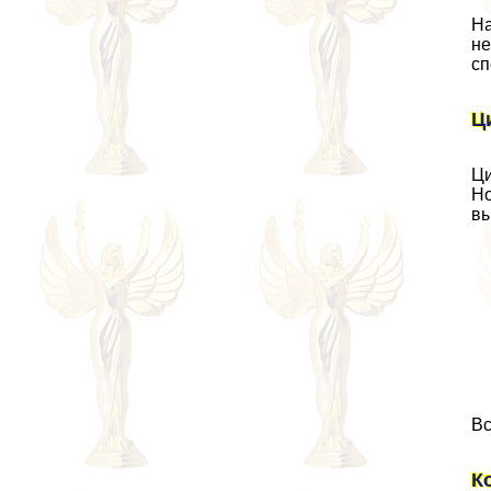
На
не
сп
Ц
Ци
Ho
вы
Вс
К