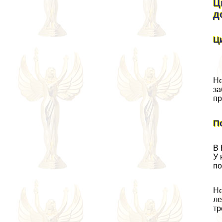
Ц
д
Ц
Не
за
пр
П
В 
У 
по
Не
ле
тр