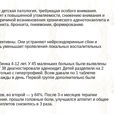
детская патология, требующая особого внимания.
дят к повышенной утомляемости, снижению внимания и
ричиной возникновения хронического аденотонзиллита и
инита, бронхита, пневмонии, формированию
ективны. Они устраняют нейроэндокринные сбои и
дь уменьшает проявления локальных воспалительных
бенка 4-12 лет. У 45 маленьких больных были выявлены
У 38 диагностировали аденоидит. Детей разделили на 2
олько с гипертрофией. Всем давали по 1 таблетке
ажды в день. Первой группе дополнительно были
в, во второй — у 64%. После 3-х месяцев терапии
ние, прошли головные боли, улучшился аппетит и общее
ллитов снизилось в 3 раза.