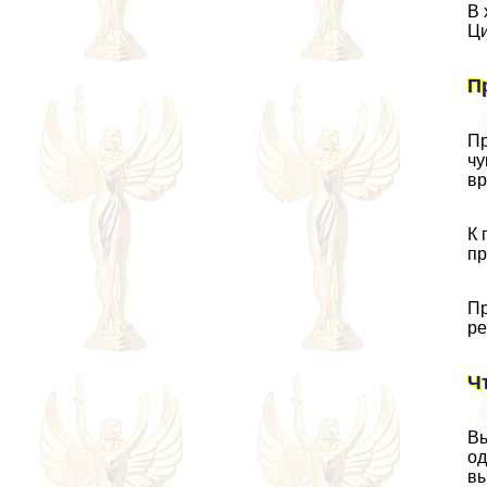
В 
Ци
П
Пр
чу
вр
К 
пр
Пр
ре
Ч
Вы
од
вы