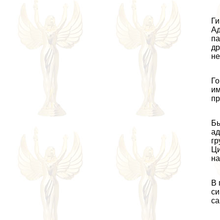
Ги
Ад
па
др
не
Го
им
пр
Бы
ад
гр
Ци
на
В 
си
са