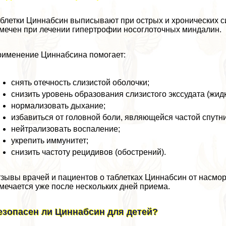
блетки Циннабсин выписывают при острых и хронических си
мечен при лечении гипертрофии носоглоточных миндалин.
именение Циннабсина помогает:
снять отечность слизистой оболочки;
снизить уровень образования слизистого экссудата (жид
нормализовать дыхание;
избавиться от головной боли, являющейся частой спут
нейтрализовать воспаление;
укрепить иммунитет;
снизить частоту рецидивов (обострений).
зывы врачей и пациентов о таблетках Циннабсин от насм
мечается уже после нескольких дней приема.
езопасен ли Циннабсин для детей?