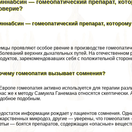
иннабсин — гомеопатический препарат, кото
оверие?
иннабсин — гомеопатический препарат, которому
мцы проявляют особое рвение в производстве гомеопатич
болеваний верхних дыхательных путей. На отечественном
одуктов, зарекомендовавших себя с положительной сторон
очему гомеопатия вызывает сомнения?
Европе гомеопатия активно используется для терапии разл
нас же к методу Самуила Ганемана относятся скептически. А
добное подобным.
достаток информации рождает у пациентов сомнения. Одни
карственных микродоз, другие — уверены, что гомеопатия —
етьи — боятся препаратов, содержащих «опасные» вещест