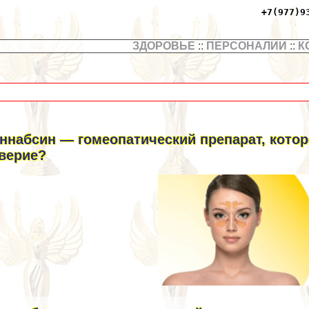
+7(977)9
ЗДОРОВЬЕ
::
ПЕРСОНАЛИИ
::
К
ннабсин — гомеопатический препарат, котор
верие?