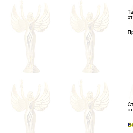
Та
от
Пр
От
от
Б