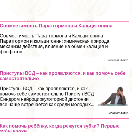
Совместимость Паратгормона и Кальцитонина
Совместимость Паратгормона и Кальцитонина
Паратгормон и кальцитонин: химическая природа,
механизм действия, влияние на обмен кальция и
фосфатов...
08 08 2026 14:48:57
Приступы ВСД – как проявляются, и как помочь себе
самостоятельно
Приступы ВСД – как проявляются, и как
помочь себе самостоятельно Приступ ВСД
Синдром нейроциркуляторной дистонии
все чаще встречается как среди молодых...
07 08 2026 4:34:32
Как помочь ребёнку, когда режутся зубки? Первые
зубы крохи