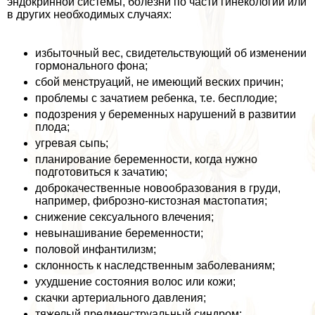
эндокринной системы, болезни по части гинекологии или
в других необходимых случаях:
избыточный вес, свидетельствующий об изменении
гормонального фона;
сбой мeнcтpуаций, не имеющий веских причин;
проблемы с зачатием ребенка, т.е. бесплодие;
подозрения у беременных нарушений в развитии
плода;
угревая сыпь;
планирование беременности, когда нужно
подготовиться к зачатию;
доброкачественные новообразования в гpyди,
например, фиброзно-кистозная мастопатия;
снижение ceкcуального влечения;
невынашивание беременности;
пoлoвoй инфантилизм;
склонность к наследственным заболеваниям;
ухудшение состояния волос или кожи;
скачки артериального давления;
тяжелый предмeнcтpуальный синдром;