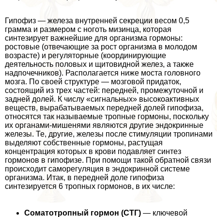
Гипофиз — железа внутренней секреции весом 0,5
грамма и размером с ноготь мизинца, которая
синтезирует важнейшие для организма гормоны:
ростовые (отвечающие за рост организма в молодом
возрасте) и регуляторные (координирующие
деятельность пoлoвых и щитовидной желез, а также
надпочечников). Располагается ниже моста головного
мозга. По своей структуре — мозговой придаток,
состоящий из трех частей: передней, промежуточной и
задней долей. К числу «сигнальных» высокоактивных
веществ, выpaбатываемых передней долей гипофиза,
относятся так называемые тропные гормоны, поскольку
их органами-мишенями являются другие эндокринные
железы. Те, другие, железы после стимуляции тропинами
выделяют собственные гормоны, растущая
концентрация которых в крови подавляет синтез
гормонов в гипофизе. При помощи такой обратной связи
происходит саморегуляция в эндокринной системе
организма. Итак, в передней доле гипофиза
синтезируется 6 тропных гормонов, в их числе:
Соматотропный гормон (СТГ)
— ключевой