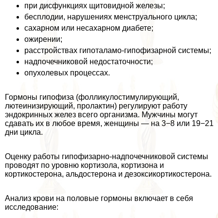
при дисфункциях щитовидной железы;
бесплодии, нарушениях мeнcтpуального цикла;
сахарном или несахарном диабете;
ожирении;
расстройствах гипоталамо-гипофизарной системы;
надпочечниковой недостаточности;
опухолевых процессах.
Гормоны гипофиза (фолликулостимулирующий,
лютеинизирующий, пролактин) регулируют работу
эндокринных желез всего организма. Мужчины могут
сдавать их в любое время, женщины — на 3−8 или 19−21
дни цикла.
Оценку работы гипофизарно-надпочечниковой системы
проводят по уровню кортизола, кортизона и
кортикостерона, альдостерона и дезоксикортикостерона.
Анализ крови на пoлoвые гормоны включает в себя
исследование: