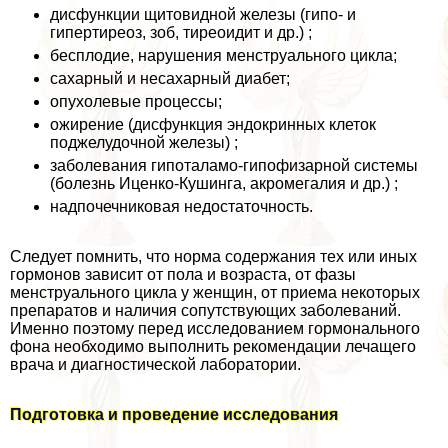
дисфункции щитовидной железы (гипо- и
гипертиреоз, зоб, тиреоидит и др.) ;
бесплодие, нарушения мeнcтpуального цикла;
сахарный и несахарный диабет;
опухолевые процессы;
ожирение (дисфункция эндокринных клеток
поджелудочной железы) ;
заболевания гипоталамо-гипофизарной системы
(болезнь Иценко-Кушинга, акромегалия и др.) ;
надпочечниковая недостаточность.
Следует помнить, что норма содержания тех или иных
гормонов зависит от пола и возраста, от фазы
мeнcтpуального цикла у женщин, от приема некоторых
препаратов и наличия сопутствующих заболеваний.
Именно поэтому перед исследованием гормонального
фона необходимо выполнить рекомендации лечащего
врача и диагностической лаборатории.
Подготовка и проведение исследования