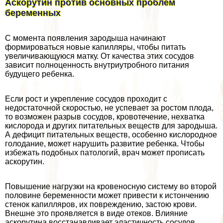
Аскорутин против основных проблем
беременных
С момента появления зародыша начинают
формироваться новые капилляры, чтобы питать
увеличивающуюся матку. От качества этих сосудов
зависит полноценность внутриутробного питания
будущего ребенка.
Если рост и укрепление сосудов проходит с
недостаточной скоростью, не успевает за ростом плода,
то возможен разрыв сосудов, кровотечение, нехватка
кислорода и других питательных веществ для зародыша.
А дефицит питательных веществ, особенно кислородное
голодание, может нарушить развитие ребенка. Чтобы
избежать подобных патологий, врач может прописать
аскорутин.
Повышение нагрузки на кровеносную систему во второй
половине беременности может привести к истончению
стенок капилляров, их повреждению, застою крови.
Внешне это проявляется в виде отеков. Влияние
аскорутина восстанавливает эластичность сосудов,