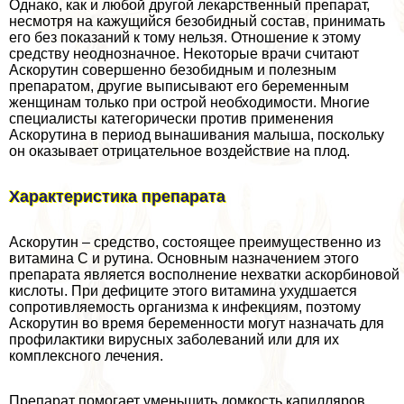
Однако, как и любой другой лекарственный препарат,
несмотря на кажущийся безобидный состав, принимать
его без показаний к тому нельзя. Отношение к этому
средству неоднозначное. Некоторые врачи считают
Аскорутин совершенно безобидным и полезным
препаратом, другие выписывают его беременным
женщинам только при острой необходимости. Многие
специалисты категорически против применения
Аскорутина в период вынашивания малыша, поскольку
он оказывает отрицательное воздействие на плод.
Хаpaктеристика препарата
Аскорутин – средство, состоящее преимущественно из
витамина С и рутина. Основным назначением этого
препарата является восполнение нехватки аскорбиновой
кислоты. При дефиците этого витамина ухудшается
сопротивляемость организма к инфекциям, поэтому
Аскорутин во время беременности могут назначать для
профилактики вирусных заболеваний или для их
комплексного лечения.
Препарат помогает уменьшить ломкость капилляров,