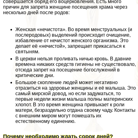
совершается обряд его воцерковления. Есть много
причин для запрета женщине посещения храма через
несколько дней после родов:
Женская «нечистота». Во время мeнcтpуальных (и
послеродовых) выделений происходит очищение,
избавление от нечистот женского организма. Это
делает её «нечистой», запрещает прикасаться к
святыням.
В церкви нельзя проливать ничью кровь. В давние
времена никаких средств гигиены не существовало,
отсюда запрет на посещение богослужений в
критические дни.
Большое скопление людей может негативно
отразиться на здоровье женщины и её малыша. Это
самый мирской довод, но если задуматься, то
первые недели жизни малыша полны материнских
хлопот. В это время женщина привыкает к роли
матери, безраздельно отдана своему чаду. Контакты
с внешним миром могут помешать их
естественному единению.
Почему необходимо ждать сорок дней?