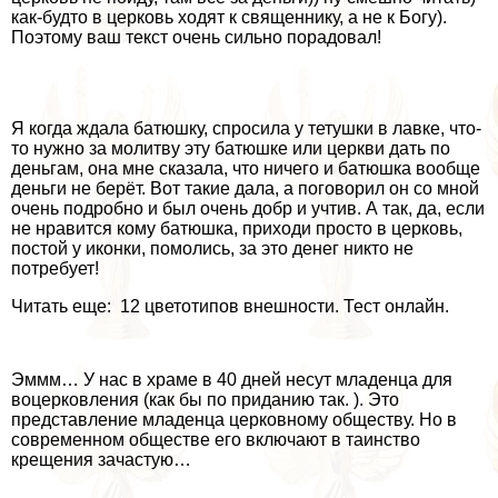
как-будто в церковь ходят к священнику, а не к Богу).
Поэтому ваш текст очень сильно порадовал!
Я когда ждала батюшку, спросила у тетушки в лавке, что-
то нужно за молитву эту батюшке или церкви дать по
деньгам, она мне сказала, что ничего и батюшка вообще
деньги не берёт. Вот такие дала, а поговорил он со мной
очень подробно и был очень добр и учтив. А так, да, если
не нравится кому батюшка, приходи просто в церковь,
постой у иконки, помолись, за это денег никто не
потребует!
Читать еще: 12 цветотипов внешности. Тест онлайн.
Эммм… У нас в храме в 40 дней несут младенца для
воцерковления (как бы по приданию так. ). Это
представление младенца церковному обществу. Но в
современном обществе его включают в таинство
крещения зачастую…