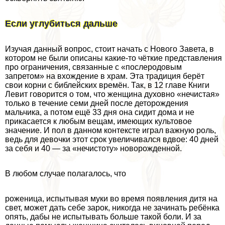
Если углубиться дальше
Изучая данный вопрос, стоит начать с Нового Завета, в
котором не были описаны какие-то чёткие представления
про ограничения, связанные с «послеродовым
запретом» на вхождение в храм. Эта традиция берёт
свои корни с библейских времён. Так, в 12 главе Книги
Левит говорится о том, что женщина духовно «нечистая»
только в течение семи дней после деторождения
мальчика, а потом ещё 33 дня она сидит дома и не
прикасается к любым вещам, имеющих культовое
значение. И пол в данном контексте играл важную роль,
ведь для дeвoчки этот срок увеличивался вдвое: 40 дней
за себя и 40 — за «нечистоту» новорожденной.
В любом случае полагалось, что
роженица, испытывая муки во время появления дитя на
свет, может дать себе зарок, никогда не зачинать ребёнка
опять, дабы не испытывать больше такой боли. И за