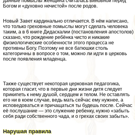
данные помыслы женщина считалась виновной перед
Богом и «духовно нечистой» после родов.
Новый Завет кардинально отличается. В нём написано,
что только греховные помыслы могут сделать человека
таким, а в 6 книге Дидаскалии (постановления апостолов)
сказано, что рождение ребёнка чисто и никакие
физиологические особенности этого процесса не
противны Богу. Поэтому не все батюшки столь
категоричны в вопросе о том, можно ли идти в церковь
после появления младенца.
Также существует некоторая церковная педагогика,
которая гласит, что в первые дни жизни дитя следует
прикипеть к нему душой, сердцем и телом. Не оставлять
его ни в коем случае, ведь мать сейчас ему нужнее, а
исповедоваться и причащаться ты будешь после. Сейчас
её послушание — это служение ребенку, нужно «забыть
себя ради собственного чада, и о грехах своих забыть».
Нарушая правила