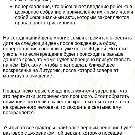
воцерковление, что обозначает введение ребёнка в
церковное собрание и причисление их к нему, являя
собой «официальный акт», которым закрепляются
права нового христианина.
На сегодняшний день многие семьи стремятся окрестить
дитя на следующий день после рождения, а обряд
воцерковления совершить уже после 40 дней. Но стоит
учесть, что если крещение будет происходить раньше
данного срока, то маме будет запрещено присутствовать
на нём. Ей скажут, чтобы она пошла в ближайшее
воскресенье на Литургию, после которой совершат
молитву на очищение.
Правда, некоторые священнослужители уверенны, что
это пережитки исторического прошлого. Стоит обратить
внимание, что если в качестве крёстных вы хотите взять
не крещенного человека, то заходить в святыню ему
возбраняется.
Учитывая все факторы, наиболее верным решение будет
разговор с духовником той церкви, которую посещает