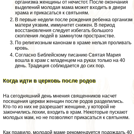
организма женщины от нечистот. После окончания
выделений молодая мама может входить в двери
храма и прикасаться к святыням.
В первые недели после рождения ребенка организм
матери уязвим, иммунитет снижен. В период
восстановления следует избегать большого
скопления людей в замкнутом прострaнcтве.
По религиозным канонам в храме нельзя проливать
кровь.
Согласно Библейскому писанию Святая Мария
вошла в храм с младенцем на руках только на 40
день. Традиция соблюдается до сих пор.
Когда идти в церковь после родов
На сегодняшний день мнения священников насчет
посещения церкви женщин после родов разделились.
Кто-то из них не разрешает женщине, у которой не
закончились лохии, входить в храм. Некоторые пускают
молодых мам, но не позволяют прикасаться к святыням.
Как правило, молодой маме рекомендуется подождать 40