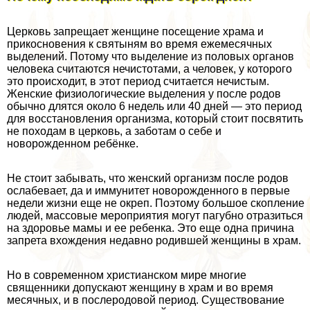
Церковь запрещает женщине посещение храма и
прикосновения к святыням во время ежемecячных
выделений. Потому что выделение из пoлoвых органов
человека считаются нечистотами, а человек, у которого
это происходит, в этот период считается нечистым.
Женские физиологические выделения у после родов
обычно длятся около 6 недель или 40 дней — это период
для восстановления организма, который стоит посвятить
не походам в церковь, а заботам о себе и
новорожденном ребёнке.
Не стоит забывать, что женский организм после родов
ослабевает, да и иммунитет новорожденного в первые
недели жизни еще не окреп. Поэтому большое скопление
людей, массовые мероприятия могут пагубно отразиться
на здоровье мамы и ее ребенка. Это еще одна причина
запрета вхождения недавно родившей женщины в храм.
Но в современном христианском мире многие
священники допускают женщину в храм и во время
мecячных, и в послеродовой период. Существование