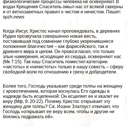
физиологические процессы человека не оскверняют. В
водах Крещения Спаситель омыл нас от всякой скверны
и от ветхозаветных правил о чистом и нечистом. Пишет:
spzh.news
Когда Иисус Христос начал проповедовать, в деревнях
Иудеи прозвучала совершенно новая весть,
поставившая под сомнение глубоко укоренившиеся
положения благочестия – как фарисейского, так и
древнего мира в целом. Он провозгласил, что только
злые намерения, исходящие из сердца, оскверняют нас
(Мк 7:15). Так наш Спаситель поместил категории
«чистоты» и «нечистоты» только в нашу совесть – сферу
свободной воли по отношению к греху и добродетели.
Более того, Господь указывает среди толпы на женщину
с кровотечением, которая коснулась Его одежды в
надежде быть исцеленной: Он исцеляет ее и хвалит ее
веру (Мф, 9: 20-22). Почему Христос открывает эту
женщину для толпы? Св. Иоанн Златоуст отвечает, что
Господь «открывает ее веру всем, чтобы и другие не
боялись подражать ей».