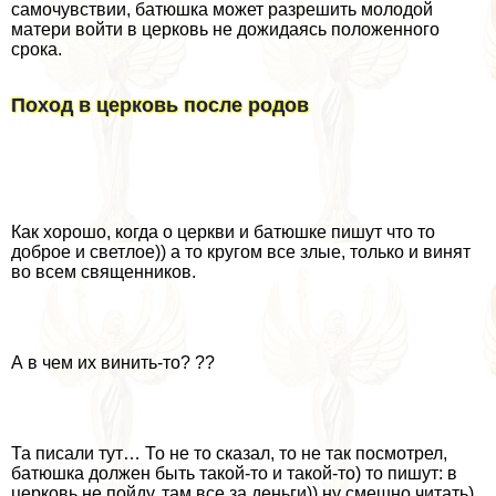
самочувствии, батюшка может разрешить молодой
матери войти в церковь не дожидаясь положенного
срока.
Поход в церковь после родов
Как хорошо, когда о церкви и батюшке пишут что то
доброе и светлое)) а то кругом все злые, только и винят
во всем священников.
А в чем их винить-то? ??
Та писали тут… То не то сказал, то не так посмотрел,
батюшка должен быть такой-то и такой-то) то пишут: в
церковь не пойду, там все за деньги)) ну смешно читать)