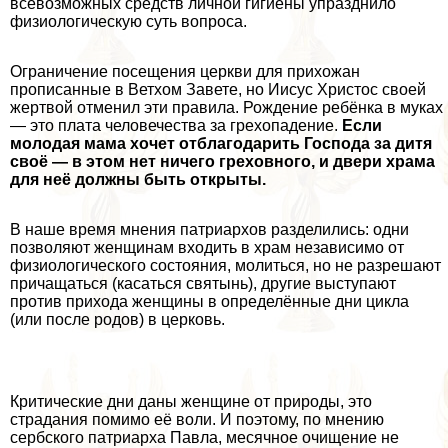
всевозможных средств личной гигиены упразднило
физиологическую суть вопроса.
Ограничение посещения церкви для прихожан
прописанные в Ветхом Завете, но Иисус Христос своей
жертвой отменил эти правила. Рождение ребёнка в муках
— это плата человечества за грехопадение.
Если
молодая мама хочет отблагодарить Господа за дитя
своё — в этом нет ничего греховного, и двери храма
для неё должны быть открыты.
В наше время мнения патриархов разделились: одни
позволяют женщинам входить в храм независимо от
физиологического состояния, молиться, но не разрешают
причащаться (касаться святынь), другие выступают
против прихода женщины в определённые дни цикла
(или после родов) в церковь.
Критические дни даны женщине от природы, это
страдания помимо её воли. И поэтому, по мнению
сербского патриарха Павла, мecячное очищение не