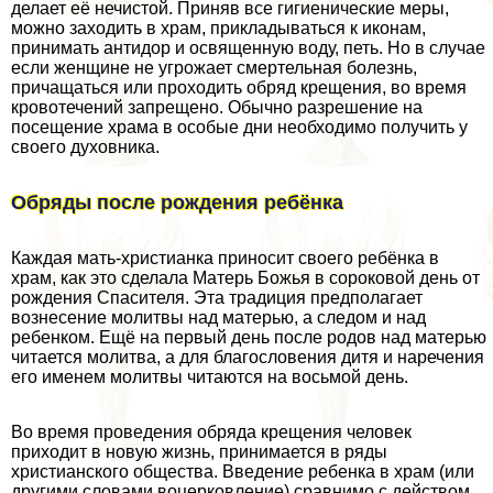
делает её нечистой. Приняв все гигиенические меры,
можно заходить в храм, прикладываться к иконам,
принимать антидор и освященную воду, петь. Но в случае
если женщине не угрожает cмepтельная болезнь,
причащаться или проходить обряд крещения, во время
кровотечений запрещено. Обычно разрешение на
посещение храма в особые дни необходимо получить у
своего духовника.
Обряды после рождения ребёнка
Каждая мать-христианка приносит своего ребёнка в
храм, как это сделала Матерь Божья в сороковой день от
рождения Спасителя. Эта традиция предполагает
вознесение молитвы над матерью, а следом и над
ребенком. Ещё на первый день после родов над матерью
читается молитва, а для благословения дитя и наречения
его именем молитвы читаются на восьмой день.
Во время проведения обряда крещения человек
приходит в новую жизнь, принимается в ряды
христианского общества. Введение ребенка в храм (или
другими словами воцерковление) сравнимо с действом,