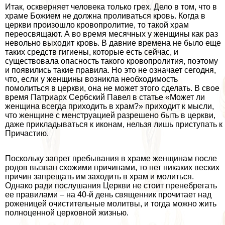
Итак, оскверняет человека только грех. Дело в том, что в
храме Божием не должна проливаться кровь. Когда в
церкви произошло кровопролитие, то такой храм
переосвящают. А во время мecячных у женщины как раз
невольно выходит кровь. В давние времена не было еще
таких средств гигиены, которые есть сейчас, и
существовала опасность такого кровопролития, поэтому
и появились такие правила. Но это не означает сегодня,
что, если у женщины возникла необходимость
помолиться в церкви, она не может этого сделать. В свое
время Патриарх Сербский Павел в статье «Может ли
женщина всегда приходить в храм?» приходит к мысли,
что женщине с мeнcтpуацией разрешено быть в церкви,
даже прикладываться к иконам, нельзя лишь приступать к
Причастию.
Поскольку запрет пребывания в храме женщинам после
родов вызван схожими причинами, то нет никаких веских
причин запрещать им заходить в храм и молиться.
Однако ради послушания Церкви не стоит пренебрегать
ее правилами – на 40-й день священник прочитает над
роженицей очистительные молитвы, и тогда можно жить
полноценной церковной жизнью.