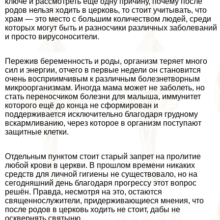
ключе и рассмотреть ещё одну причину, почему после
родов нельзя ходить в церковь, то стоит учитывать, что
храм — это место с большим количеством людей, среди
которых могут быть и разносчики различных заболеваний
и просто вирусоносители.
Пережив беременность и роды, организм теряет много
сил и энергии, отчего в первые недели он становится
очень восприимчивым к различным болезнетворным
микроорганизмам. Иногда мама может не заболеть, но
стать переносчиком болезни для малыша, иммунитет
которого ещё до конца не сформирован и
поддерживается исключительно благодаря грудному
вскармливанию, через которое в организм поступают
защитные клетки.
Отдельным пунктом стоит старый запрет на пролитие
любой крови в церкви. В прошлом времени никаких
средств для личной гигиены не существовало, но на
сегодняшний день благодаря прогрессу этот вопрос
решён. Правда, несмотря на это, остаются
священнослужители, придерживающиеся мнения, что
после родов в церковь ходить не стоит, дабы не
осквернять святыню.