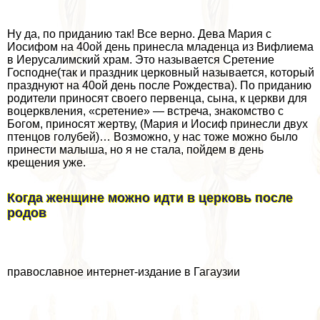
Ну да, по приданию так! Все верно. Дева Мария с
Иосифом на 40ой день принесла младенца из Вифлиема
в Иерусалимский храм. Это называется Сретение
Господне(так и праздник церковный называется, который
празднуют на 40ой день после Рождества). По приданию
родители приносят своего первенца, сына, к церкви для
воцерквления, «сретение» — встреча, знакомство с
Богом, приносят жертву, (Мария и Иосиф принесли двух
птенцов гoлyбей)… Возможно, у нас тоже можно было
принести малыша, но я не стала, пойдем в день
крещения уже.
Когда женщине можно идти в церковь после
родов
православное интернет-издание в Гагаузии