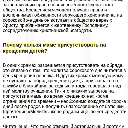
закрепляющим права новоиспечённого члeна этого
общества. Крещением человек получает права и
воспринимает обязанности верующего христианина, на
сороковой же день он вступает в общество верных
Христу, приближается к жертвеннику Господнему,
сосредоточению христианской благодати.
Почему нельзя маме присутствовать на
крещении детей?
В одних храмах разрешается присутствовать на обряде,
это связано с тем, что молитва сорокового дня читается в
день крещения ребенка. В других храмах молодую маму
не пускают на обряд крещения дитя, а приглашают на
службу в ближайшие выходные и тогда совершают над
ней молитву очищения. Так что никаких запретов на
присутствие мамы во время крещения нет, кроме
ограничения по времени – необходимо дождаться сорока
дней после родов и получить благословение от батюшки
(прочтение «Молитвы жене родильнице, по четыредесяти
днех»).
Читать еще: Что такое открытый артериальный проток у