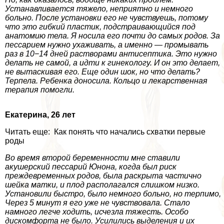
Устанавливается тяжело, неприятно и немного
больно. После установки его не чувствуешь, потому
что это гибкий пластик, подстраивающийся под
анатомию тела. Я носила его почти до самых родов. За
пессарием нужно ухаживать, а именно — промывать
раз в 10−14 дней растворами антисептика. Это нужно
делать не самой, а идти к гинекологу. И он это делает,
не вытаскивая его. Еще один шок, но что делать?
Терпела. Ребенка доносила. Кольцо и лекарственная
терапия помогли.
Екатерина, 26 лет
Читать еще: Как понять что начались схватки первые
роды
Во время второй беременности мне ставили
акушерский пессарий Юнона, когда был риск
преждевременных родов, была раскрыта частично
шейка матки, и плод располагался слишком низко.
Установили быстро, было немного больно, но терпимо,
Через 5 минут я его уже не чувствовала. Стало
намного легче ходить, исчезла тяжесть. Особо
дискомфорта не было. Усилились выделения и их