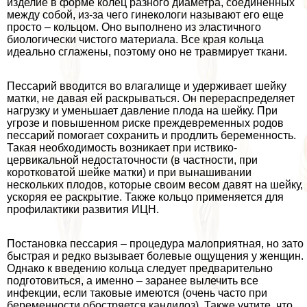
изделие в форме колец разного диаметра, соединенных
между собой, из-за чего гинекологи называют его еще
просто – кольцом. Оно выполнено из эластичного
биологически чистого материала. Все края кольца
идеально сглажены, поэтому оно не травмирует ткани.
Пессарий вводится во влагалище и удерживает шейку
матки, не давая ей раскрываться. Он перераспределяет
нагрузку и уменьшает давление плода на шейку. При
угрозе и повышенном риске преждевременных родов
пессарий помогает сохранить и продлить беременность.
Такая необходимость возникает при иствико-
цервикальной недостаточности (в частности, при
коротковатой шейке матки) и при вынашивании
нескольких плодов, которые своим весом давят на шейку,
ускоряя ее раскрытие. Также кольцо применяется для
профилактики развития ИЦН.
Постановка пессария – процедypa малоприятная, но зато
быстрая и редко вызывает болевые ощущения у женщин.
Однако к введению кольца следует предварительно
подготовиться, а именно – заранее вылечить все
инфекции, если таковые имеются (очень часто при
беременности обостряется кандидоз). Также учтите, что