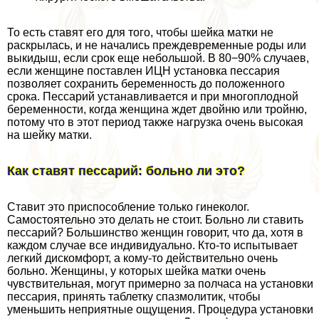
То есть ставят его для того, чтобы шейка матки не
раскрылась, и не начались преждевременные роды или
выкидыш, если срок еще небольшой. В 80−90% случаев,
если женщине поставлен ИЦН установка пессария
позволяет сохранить беременность до положенного
срока. Пессарий устанавливается и при многоплодной
беременности, когда женщина ждет двойню или тройню,
потому что в этот период также нагрузка очень высокая
на шейку матки.
Как ставят пессарий: больно ли это?
Ставит это приспособление только гинеколог.
Самостоятельно это делать не стоит. Больно ли ставить
пессарий? Большинство женщин говорит, что да, хотя в
каждом случае все индивидуально. Кто-то испытывает
легкий дискомфорт, а кому-то действительно очень
больно. Женщины, у которых шейка матки очень
чувствительная, могут примерно за полчаса на установки
пессария, принять таблетку спазмолитик, чтобы
уменьшить неприятные ощущения. Процедypa установки