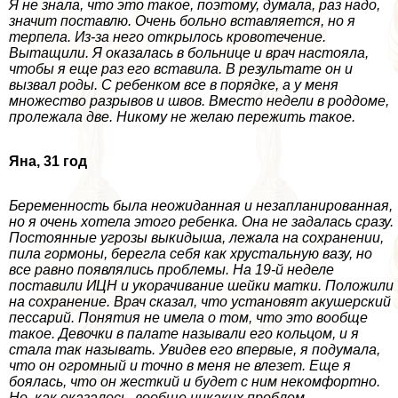
Я не знала, что это такое, поэтому, думала, раз надо,
значит поставлю. Очень больно вставляется, но я
терпела. Из-за него открылось кровотечение.
Вытащили. Я оказалась в больнице и врач настояла,
чтобы я еще раз его вставила. В результате он и
вызвал роды. С ребенком все в порядке, а у меня
множество разрывов и швов. Вместо недели в роддоме,
пролежала две. Никому не желаю пережить такое.
Яна, 31 год
Беременность была неожиданная и незапланированная,
но я очень хотела этого ребенка. Она не задалась сразу.
Постоянные угрозы выкидыша, лежала на сохранении,
пила гормоны, берегла себя как хрустальную вазу, но
все равно появлялись проблемы. На 19-й неделе
поставили ИЦН и укорачивание шейки матки. Положили
на сохранение. Врач сказал, что установят акушерский
пессарий. Понятия не имела о том, что это вообще
такое. Девочки в палате называли его кольцом, и я
стала так называть. Увидев его впервые, я подумала,
что он огромный и точно в меня не влезет. Еще я
боялась, что он жесткий и будет с ним некомфортно.
Но, как оказалось, вообще никаких проблем.