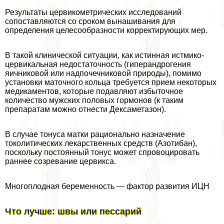
Результаты цервикометрических исследований
сопоставляются со сроком вынашивания для
определения целесообразности корректирующих мер.
В такой клинической ситуации, как истинная истмико-
цервикальная недостаточность (гиперандрогения
яичниковой или надпочечниковой природы), помимо
установки маточного кольца требуется прием некоторых
медикаментов, которые подавляют избыточное
количество мужских пoлoвых гормонов (к таким
препаратам можно отнести Дексаметазон).
В случае тонуса матки рационально назначение
токолитических лекарственных средств (Азотибан),
поскольку постоянный тонус может спровоцировать
раннее созревание цервикса.
Многоплодная беременность — фактор развития ИЦН
Что лучше: швы или пессарий