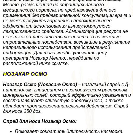
Менто, размещенная на страницах данного
медицинского портала, не предназначена для его
применения без предварительной консультации врача и
не может служить гарантией положительного
эффекта от использования вышеупомянутого
лекарственного средства. Администрация ресурса не
несет какой-либо ответственности за возможные
отрицательные последствия, возникшие в результате
неправильного использования представленной
информации. Для того чтобы уточнить цену
препарата Нозакар Менто, перейдите по
расположенной ниже ссылке.
НОЗАКАР ОСМО
Нозакар Осмо (Nosacare Osmo)
– назальный спрей с Д-
пантенолом, глицерином и изотоническим раствором
минеральных солей, который эффективно увлажняет и
восстанавливает слизистую оболочку носа, а также
обладает противовоспалительным действием. Спрей
для носа 250 доз.
Спрей для носа Нозакар Осмо:
Помогает сократить длительность насморка.