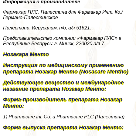
Информация о производителе
Фармакар ПЛС, Палестина для Фармакар Инт. Ко./
Германо-Палестинское
Палестина, Иерусалим, п/о, а/я 51621.
Представительство компании «Фармакар ПЛС» в
Республике Беларусь: г. Минск, 220020 а/я 7.
Нозакара Менто
Инструкция по медицинскому применению
препарата Нозакар Менто (Nosacare Mentho)
Действующее вещество и международное
название препарата Нозакар Менто:
Фирма-производитель препарата Нозакар
Менто:
1) Pharmacare Int. Co. и Pharmacare PLC (Палестина)
Форма выпуска препарата Нозакар Менто: