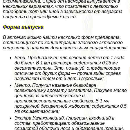
оксиметазолина. Спрей от насморка выпускается в
нескольких вариантах, что позволяет с легкостью
подобрать тот или иной в зависимости от возраста
пациента и преследуемых целей.
Форма выпуска
В аптеках можно найти несколько форм препарата,
отличающихся по концентрации главного активного
вещества и наличию дополнительных «ингредиентов».
Беби. Предназначен для лечения детей от 1 года
до 6 лет. В 1 мл раствора содержится 0,25 мг
оксиметазолина. Это, пожалуй, определяющее
отличие от других форм — прочие виды спреев
назначают детям от 6 лет и взрослым;
Менто. Получил название благодаря
освежающему аромату эвкалипта. Пахучее масло
ценится за антисептические и
противовоспалительные свойства. В 1 мл
прозрачной бесцветной жидкости содержится 0,5
мг оксиметазолина;
Экстра Увлажняющий. Глицерин, входящий в
состав, предотвращает обезвоживание
слизистой оболочки носа и образование трещин.