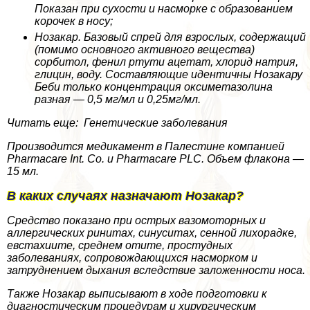
Показан при сухости и насморке с образованием
корочек в носу;
Нозакар. Базовый спрей для взрослых, содержащий
(помимо основного активного вещества)
сорбитол, фенил ртути ацетат, хлорид натрия,
глицин, воду. Составляющие идентичны Нозакару
Беби только концентрация оксиметазолина
разная — 0,5 мг/мл и 0,25мг/мл.
Читать еще: Генетические заболевания
Производится медикамент в Палестине компанией
Pharmacare Int. Co. и Pharmacare PLC. Объем флакона —
15 мл.
В каких случаях назначают Нозакар?
Средство показано при острых вазомоторных и
аллергических ринитах, синуситах, сенной лихорадке,
евстахиите, среднем отите, простудных
заболеваниях, сопровождающихся насморком и
затруднением дыхания вследствие заложенности носа.
Также Нозакар выписывают в ходе подготовки к
диагностическим процедypaм и хирургическим