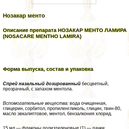
Нозакар менто
Описание препарата НОЗАКАР МЕНТО ЛАМИРА
(NOSACARE MENTHO LAMIRA)
Форма выпуска, состав и упаковка
Спрей назальный дозированный
бесцветный,
прозрачный, с запахом ментола.
Вспомогательные вещества:
вода очищенная,
глицерин, сорбитол, пропиленгликоль, глицин, твин-80,
масло эвкалиптовое, ментол, бензалкония хлорид.
15 мл — флаконы полиэтиленовые (1) — пачки