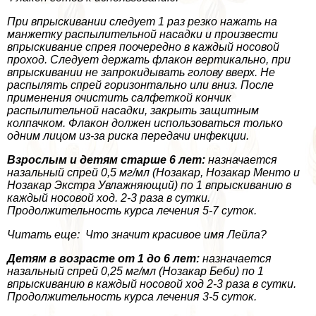
При впрыскивании следует 1 раз резко нажать на
манжетку распылительной насадки и произвести
впрыскивание спрея поочередно в каждый носовой
проход. Следует держать флакон вертикально, при
впрыскивании не запрокидывать голову вверх. Не
распылять спрей горизонтально или вниз. После
применения очистить салфеткой кончик
распылительной насадки, закрыть защитным
колпачком. Флакон должен использоваться только
одним лицом из-за риска передачи инфекции.
Взрослым и детям старше 6 лет:
назначается
назальный спрей 0,5 мг/мл (Нозакар, Нозакар Менто и
Нозакар Экстра Увлажняющий) по 1 впрыскиванию в
каждый носовой ход. 2-3 раза в сутки.
Продолжительность курса лечения 5-7 суток.
Читать еще: Что значит красивое имя Лейла?
Детям в возрасте от 1 до 6 лет:
назначается
назальный спрей 0,25 мг/мл (Нозакар Беби) по 1
впрыскиванию в каждый носовой ход 2-3 раза в сутки.
Продолжительность курса лечения 3-5 суток.