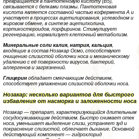
превращается в пантотеновую кислоту (В5),
связывается с белками плазмы. Пантотеновая
кислота является составной частью кофермента А и
участвует в процессах ацетилирования, углеводном и
жировом обмене, в синтезе ацетилхолина,
кортикостероидов, порфиринов. Стимулирует
регенерацию, нормализует клеточный метаболизм.
Минеральные соли калия, натрия, кальция
,
входящие в состав Нозакар Осмо, способствуют
очищению слизистой оболочки носа и механическому
удалению с её поверхности вирусов, бактерий,
аллергенов и загрязнений.
Глицерин
обладает смягчающим действием,
способствует увлажнению слизистой оболочки носа.
Нозакар: несколько вариантов для быстрого
избавления от насморка и заложенности носа
Нозакар — препарат, хаpaктеризующийся длительным
сосудосуживающим действием. Быстро снимает отек
носа, уменьшает выделение слизи, устраняет зуд и
покраснение слизистой, облегчает дыхание. Основной
действующий компонент — гидрохлорид