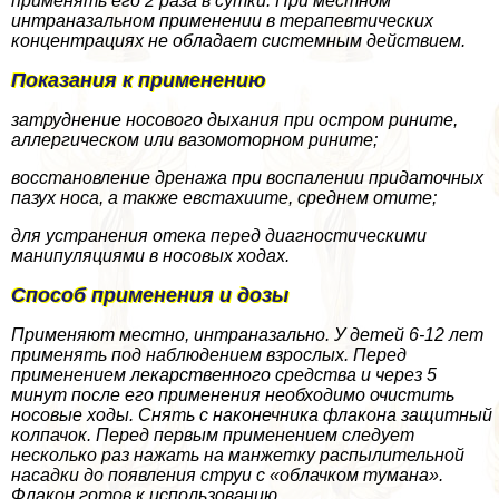
применять его 2 раза в сутки. При местном
интраназальном применении в терапевтических
концентрациях не обладает системным действием.
Показания к применению
затруднение носового дыхания при остром рините,
аллергическом или вазомоторном рините;
восстановление дренажа при воспалении придаточных
пазух носа, а также евстахиите, среднем отите;
для устранения отека перед диагностическими
манипуляциями в носовых ходах.
Способ применения и дозы
Применяют местно, интраназально. У детей 6-12 лет
применять под наблюдением взрослых. Перед
применением лекарственного средства и через 5
минут после его применения необходимо очистить
носовые ходы. Снять с наконечника флакона защитный
колпачок. Перед первым применением следует
несколько раз нажать на манжетку распылительной
насадки до появления струи с «облачком тумана».
Флакон готов к использованию.