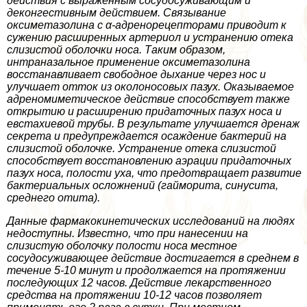
действия с выраженным сосудосуживающим и
деконгестивным действием. Связывание
оксиметазолина с α-адренорецепторами приводит к
сужению расширенных артериол и устранению отека
слизистой оболочки носа. Таким образом,
интраназальное применение оксиметазолина
восстанавливает свободное дыхание через нос и
улучшает отток из околоносовых пазух. Оказываемое
адреномиметическое действие способствует также
открытию и расширению придаточных пазух носа и
евстахиевой трубы. В результате улучшается дренаж
секрета и предупреждается осаждение бактерий на
слизистой оболочке. Устранение отека слизистой
способствует восстановлению аэрации придаточных
пазух носа, полости уха, что предотвращает развитие
бактериальных осложнений (гайморита, синусита,
среднего отита).
Данные фармакокинетических исследований на людях
недоступны. Известно, что при нанесении на
слизистую оболочку полости носа местное
сосудосуживающее действие достигается в среднем в
течение 5-10 минут и продолжается на протяжении
последующих 12 часов. Действие лекарственного
средства на протяжении 10-12 часов позволяет