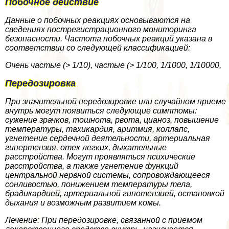
Побочное действие
Данные о побочных реакциях основываются на
сведениях пострегистрационного мониторинга
безопасности. Частота побочных реакций указана в
соответствии со следующей классификацией:
Очень частые (> 1/10), частые (> 1/100, 1/1000, 1/10000,
Передозировка
При значительной передозировке или случайном приеме
внутрь могут появиться следующие симптомы:
сужение зрачков, тошнота, рвота, цианоз, повышение
температуры, тахикардия, аритмия, коллапс,
угнетение сердечной деятельности, артериальная
гипертензия, отек легких, дыхательные
расстройства. Могут проявляться психические
расстройства, а также угнетение функций
центральной нервной системы, сопровождающееся
сонливостью, понижением температуры тела,
брадикардией, артериальной гипотензией, остановкой
дыхания и возможным развитием комы.
Лечение: При передозировке, связанной с приемом