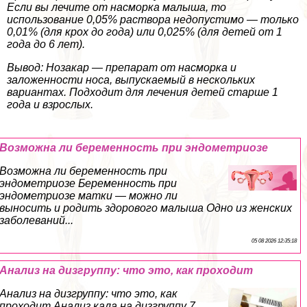
Если вы лечите от насморка малыша, то
использование 0,05% раствора недопустимо — только
0,01% (для крох до года) или 0,025% (для детей от 1
года до 6 лет).
Вывод: Нозакар — препарат от насморка и
заложенности носа, выпускаемый в нескольких
вариантах. Подходит для лечения детей старше 1
года и взрослых.
Возможна ли беременность при эндометриозе
Возможна ли беременность при
эндометриозе Беременность при
эндометриозе матки — можно ли
выносить и родить здорового малыша Одно из женских
заболеваний...
05 08 2026 12:35:18
Анализ на дизгруппу: что это, как проходит
Анализ на дизгруппу: что это, как
проходит Анализ кала на дизгруппу 7