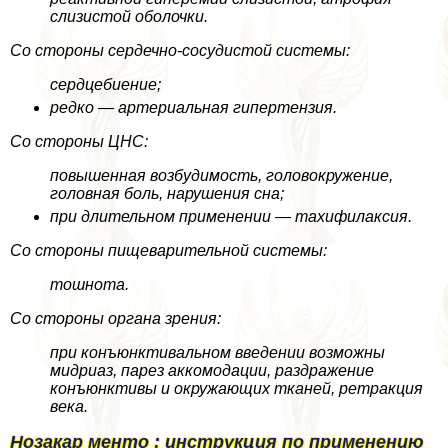
слизистой оболочки.
Со стороны сердечно-сосудистой системы:
сердцебиение;
редко — артериальная гипертензия.
Со стороны ЦНС:
повышенная возбудимость, головокружение,
головная боль, нарушения сна;
при длительном применении — тахифилаксия.
Со стороны пищеварительной системы:
тошнота.
Со стороны органа зрения:
при конъюнктивальном введении возможны
мидриаз, парез аккомодации, раздражение
конъюнктивы и окружающих тканей, ретpaкция
века.
Нозакар менто : инструкция по применению