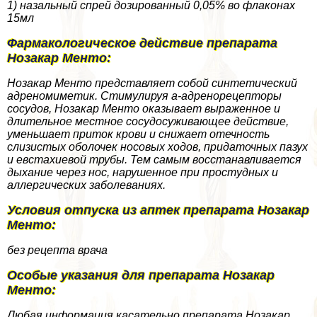
1) назальный спрей дозированный 0,05% во флаконах
15мл
Фармакологическое действие препарата
Нозакар Менто:
Нозакар Менто представляет собой синтетический
адреномиметик. Стимулируя а-адренорецепторы
сосудов, Нозакар Менто оказывает выраженное и
длительное местное сосудосуживающее действие,
уменьшает приток крови и снижает отечность
слизистых оболочек носовых ходов, придаточных пазух
и евстахиевой трубы. Тем самым восстанавливается
дыхание через нос, нарушенное при простудных и
аллергических заболеваниях.
Условия отпуска из аптек препарата Нозакар
Менто:
без рецепта врача
Особые указания для препарата Нозакар
Менто:
Любая информация касательно препарата Нозакар