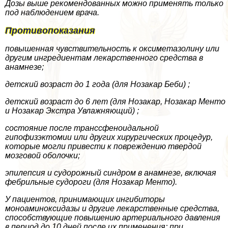
Дозы выше рекомендованных можно применять только
под наблюдением врача.
Противопоказания
повышенная чувствительность к оксиметазолину или
другим ингредиентам лекарственного средства в
анамнезе;
детский возраст до 1 года (для Нозакар Беби) ;
детский возраст до 6 лет (для Нозакар, Нозакар Менто
и Нозакар Экстра Увлажняющий) ;
состояние после трaнcсфеноидальной
гипофизэктомии или других хирургических процедур,
которые могли привести к повреждению твердой
мозговой оболочки;
эпилепсия и судорожный синдром в анамнезе, включая
фебрильные судороги (для Нозакар Менто).
У пациентов, принимающих ингибиторы
моноаминоксидазы и другие лекарственные средства,
способствующие повышению артериального давления
в период до 10 дней после их применения; при