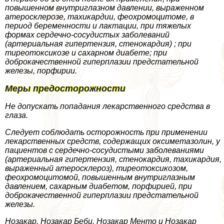
повышенном внутриглазном давлении, выраженном
атеросклерозе, тахикардии, феохромоцитоме, в
период беременности и лактации, при тяжелых
формах сердечно-сосудистых заболеваний
(артериальная гипертензия, стенокардия) ; при
тиреотоксикозе и сахарном диабете; при
доброкачественной гиперплазии предстательной
железы, порфирии.
Меры предосторожности
Не допускать попадания лекарственного средства в
глаза.
Следует соблюдать осторожность при применении
лекарственных средств, содержащих оксиметазолин, у
пациентов с сердечно-сосудистыми заболеваниями
(артериальная гипертензия, стенокардия, тахикардия,
выраженный атеросклероз), тиреотоксикозом,
феохромоцитомой, повышенным внутриглазным
давлением, сахарным диабетом, порфирией, при
доброкачественной гиперплазии предстательной
железы.
Нозакар, Нозакар Беби, Нозакар Менто и Нозакар