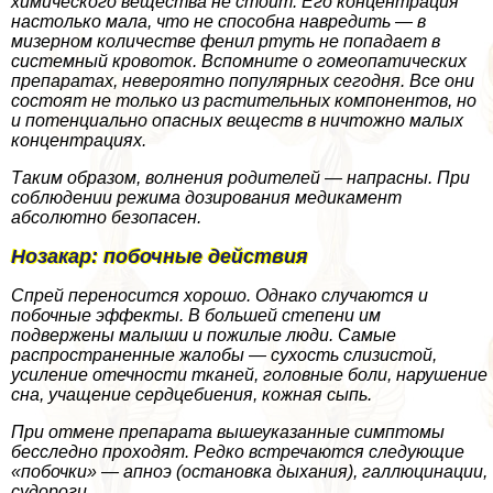
химического вещества не стоит. Его концентрация
настолько мала, что не способна навредить — в
мизерном количестве фенил ртуть не попадает в
системный кровоток. Вспомните о гомеопатических
препаратах, невероятно популярных сегодня. Все они
состоят не только из растительных компонентов, но
и потенциально опасных веществ в ничтожно малых
концентрациях.
Таким образом, волнения родителей — напрасны. При
соблюдении режима дозирования медикамент
абсолютно безопасен.
Нозакар: побочные действия
Спрей переносится хорошо. Однако случаются и
побочные эффекты. В большей степени им
подвержены малыши и пожилые люди. Самые
распространенные жалобы — сухость слизистой,
усиление отечности тканей, головные боли, нарушение
сна, учащение сердцебиения, кожная сыпь.
При отмене препарата вышеуказанные симптомы
бесследно проходят. Редко встречаются следующие
«побочки» — апноэ (остановка дыхания), галлюцинации,
судороги.