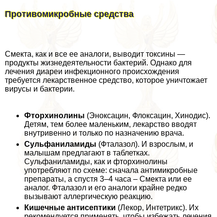
Противомикробные средства
Смекта, как и все ее аналоги, выводит токсины —
продукты жизнедеятельности бактерий. Однако для
лечения диареи инфекционного происхождения
требуется лекарственное средство, которое уничтожает
вирусы и бактерии.
Фторхинолины
(Эноксацин, Флоксацин, Хинодис).
Детям, тем более маленьким, лекарство вводят
внутривенно и только по назначению врача.
Сульфаниламиды
(Фталазол). И взрослым, и
малышам предлагают в таблетках.
Сульфаниламиды, как и фторхинолины
употрeбляют по схеме: сначала антимикробные
препараты, а спустя 3–4 часа – Смекта или ее
аналог. Фталазол и его аналоги крайне редко
вызывают аллергическую реакцию.
Кишечные антисептики
(Лекор, Интетрикс). Их
рекомендуется применять, чтобы избежать лечения