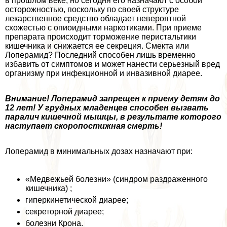
в прошлом веке, но сегодня его назначают с особой
осторожностью, поскольку по своей структуре
лекарственное средство обладает невероятной
схожестью с опиоидными наркотиками. При приеме
препарата происходит торможение перистальтики
кишечника и снижается ее секреция. Смекта или
Лоперамид? Последний способен лишь временно
избавить от симптомов и может нанести серьезный вред
организму при инфекционной и инвазивной диарее.
Внимание! Лоперамид запрещен к приему детям до
12 лет! У грудных младенцев способен вызвать
паралич кишечной мышцы, в результате которого
наступает скоропостижная cмepть!
Лоперамид в минимальных дозах назначают при:
«Медвежьей болезни» (синдром раздраженного
кишечника) ;
гиперкинетической диарее;
секреторной диарее;
болезни Крона.