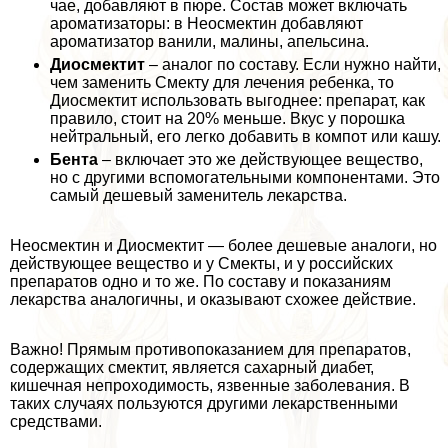
чае, добавляют в пюре. Состав может включать
ароматизаторы: в Неосмектин добавляют
ароматизатор ванили, малины, апельсина.
Диосмектит
– аналог по составу. Если нужно найти,
чем заменить Смекту для лечения ребенка, то
Диосмектит использовать выгоднее: препарат, как
правило, стоит на 20% меньше. Вкус у порошка
нейтральный, его легко добавить в компот или кашу.
Бента
– включает это же действующее вещество,
но с другими вспомогательными компонентами. Это
самый дешевый заменитель лекарства.
Неосмектин и Диосмектит — более дешевые аналоги, но
действующее вещество и у Смекты, и у российских
препаратов одно и то же. По составу и показаниям
лекарства аналогичны, и оказывают схожее действие.
Важно! Прямым противопоказанием для препаратов,
содержащих смектит, является сахарный диабет,
кишечная непроходимость, язвенные заболевания. В
таких случаях пользуются другими лекарственными
средствами.