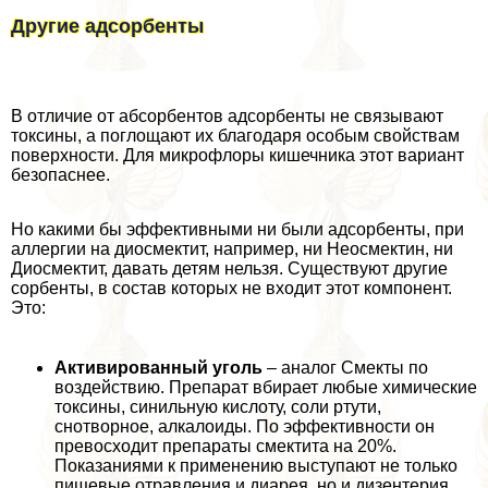
Другие адсорбенты
В отличие от абсорбентов адсорбенты не связывают
токсины, а поглощают их благодаря особым свойствам
поверхности. Для микрофлоры кишечника этот вариант
безопаснее.
Но какими бы эффективными ни были адсорбенты, при
аллергии на диосмектит, например, ни Неосмектин, ни
Диосмектит, давать детям нельзя. Существуют другие
сорбенты, в состав которых не входит этот компонент.
Это:
Активированный уголь
– аналог Смекты по
воздействию. Препарат вбирает любые химические
токсины, синильную кислоту, соли ртути,
снотворное, алкалоиды. По эффективности он
превосходит препараты смектита на 20%.
Показаниями к применению выступают не только
пищевые отравления и диарея, но и дизентерия,