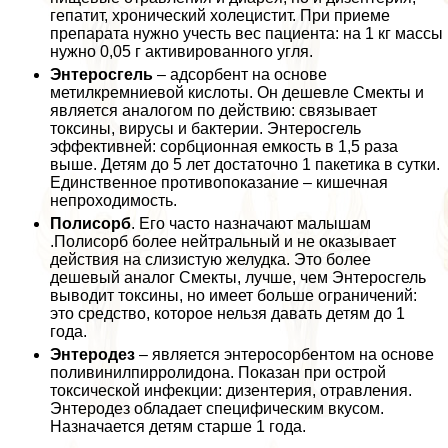
гепатит, хронический холецистит. При приеме
препарата нужно учесть вес пациента: на 1 кг массы
нужно 0,05 г активированного угля.
Энтеросгель
– адсорбент на основе
метилкремниевой кислоты. Он дешевле Смекты и
является аналогом по действию: связывает
токсины, вирусы и бактерии. Энтеросгель
эффективней: сорбционная емкость в 1,5 раза
выше. Детям до 5 лет достаточно 1 пакетика в сутки.
Единственное противопоказание – кишечная
непроходимость.
Полисорб
. Его часто назначают малышам
.Полисорб более нейтральный и не оказывает
действия на слизистую желудка. Это более
дешевый аналог Смекты, лучше, чем Энтеросгель
выводит токсины, но имеет больше ограничений:
это средство, которое нельзя давать детям до 1
года.
Энтеродез
– является энтеросорбентом на основе
поливинилпирролидона. Показан при острой
токсической инфекции: дизентерия, отравления.
Энтеродез обладает специфическим вкусом.
Назначается детям старше 1 года.