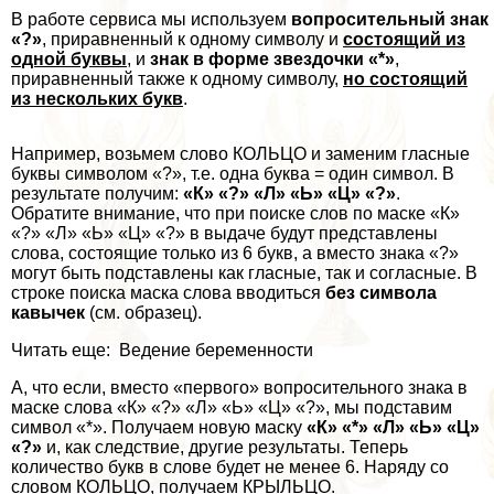
В работе сервиса мы используем
вопросительный знак
«?»
, приравненный к одному символу и
состоящий из
одной буквы
, и
знак в форме звездочки «*»
,
приравненный также к одному символу,
но состоящий
из нескольких букв
.
Например, возьмем слово КОЛЬЦО и заменим гласные
буквы символом «?», т.е. одна буква = один символ. В
результате получим:
«К» «?» «Л» «Ь» «Ц» «?»
.
Обратите внимание, что при поиске слов по маске «К»
«?» «Л» «Ь» «Ц» «?» в выдаче будут представлены
слова, состоящие только из 6 букв, а вместо знака «?»
могут быть подставлены как гласные, так и согласные. В
строке поиска маска слова вводиться
без символа
кавычек
(см. образец).
Читать еще: Ведение беременности
А, что если, вместо «первого» вопросительного знака в
маске слова «К» «?» «Л» «Ь» «Ц» «?», мы подставим
символ «*». Получаем новую маску
«К» «*» «Л» «Ь» «Ц»
«?»
и, как следствие, другие результаты. Теперь
количество букв в слове будет не менее 6. Наряду со
словом КОЛЬЦО, получаем КРЫЛЬЦО.