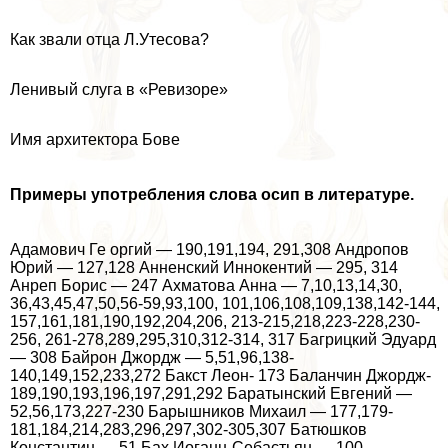
Как звали отца Л.Утесова?
Ленивый слуга в «Ревизоре»
Имя архитектора Бове
Примеры употрeбления слова осип в литературе.
Адамович Ге opгий — 190,191,194, 291,308 Андропов
Юрий — 127,128 Анненский Иннокентий — 295, 314
Анреп Борис — 247 Ахматова Анна — 7,10,13,14,30,
36,43,45,47,50,56-59,93,100, 101,106,108,109,138,142-144,
157,161,181,190,192,204,206, 213-215,218,223-228,230-
256, 261-278,289,295,310,312-314, 317 Багрицкий Эдуард
— 308 Байрон Джордж — 5,51,96,138-
140,149,152,233,272 Бакст Леон- 173 Баланчин Джордж-
189,190,193,196,197,291,292 Баратынский Евгений —
52,56,173,227-230 Барышников Михаил — 177,179-
181,184,214,283,296,297,302-305,307 Батюшков
Константин — 51 Бах Иоганн-Себастьян — 100,