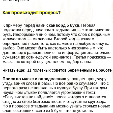
Как происходит процесс?
К примеру, перед нами
сканворд 5 букв
. Первая
подсказка перед началом отгадывания — это количество
букв. Информация ни о чем, потому что слов с подобным
количеством — миллионы. Второй ход — узнаем
определение после того, как нажмем на любую клетку на
выбор. Оно может быть настолько многозначным, что
дает повод к размышлению, но информация значительно
сужается до сотни-другой вариантов. Третья подсказка —
маска, по которой осуществляем подбор слова.
Читать еще: 11 полезных советов беременным на работе
Поиск по маске и определению
упрощает процедуру
угадывания слова в разы. Но все равно случается, что с
первого раза не попадешь в нужную букву. При каждом
неудачном «тыке» появляется угрожающий текст:
«Результатов не найдено!», после которого становится
стыдно за свою безграмотность и отсутствие кругозора.
Но в процессе отгадывания можно узнать столько новых
слов, состоящих всего из 5 букв, что не устаешь