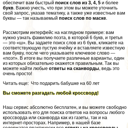
обеспечит вам быстрый
поиск слов из 3, 4, 5
и более
букв
. Важно учесть, что при этом вы можете уточнить
свой запрос, указав тематику, а также уже известные вам
буквы — так называемый
поиск слов по маске
.
Рассмотрим интерфейс на наглядном примере: вам
нужно узнать фамилию поэта, в которой 6 букв, и третья
— это «ш». Вы задаете поиск слов из 6 букв, кликаете на
соответствующую пустую ячейку и вставляете известную
вам букву, после чего указываете ключевое слово —
«поэт». В итоге вы получаете различные варианты, один
из которых обязательно окажется правильным. Так вы
можете найти любые
ответы на сканворды
, ведь это
очень просто!
Читать еще: Что подарить бабушке на 60 лет
Вы сможете разгадать любой кроссворд!
Наш сервис абсолютно бесплатен, и вы можете свободно
использовать его для поиска ответов на вопросы любого
кроссворда или сканворда как из газеты, так и на
интернет-просторах. Например, в нашей базе
содержатся пpaктически все
ответы на кроссворды