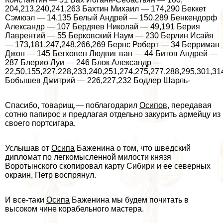
204,213,240,241,263 Бахтин Михаил — 174,290 Беккет
Сэмюэл — 14,135 Белый Андрей — 150,289 Бенкендорф
Александр — 107 Бердяев Николай — 49,191 Берия
Лаврентий — 55 Берковский Наум — 230 Берлин Исайя
— 173,181,247,248,266,269 Бернс Роберт — 34 Берриман
Джон — 145 Бетховен Людвиг ван — 44 Битов Андрей —
287 Блерио Луи — 246 Блок Александр —
22,50,155,227,228,233,240,251,274,275,277,288,295,301,31
Бобышев Дмитрий — 226,227,232 Бодлер Шарль-
Спасибо, товарищ,— поблагодарил
Осипов
, передавая
сотню папирос и предлагая отдельно закурить армейцу из
своего портсигара.
Услышав от
Осипа
Баженина о том, что шведский
дипломат по легкомысленной милости князя
Воротынского скопировал карту Сибири и ее северных
окраин, Петр воспрянул.
И все-таки
Осипа
Баженина мы будем почитать в
высоком чине корабельного мастера.