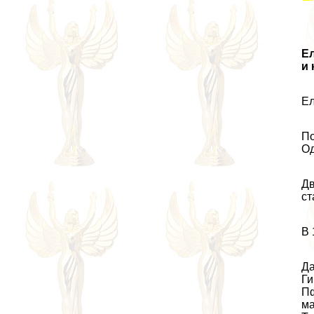
Ел
и 
Ел
По
Од
Дв
ст
В 
Да
Ги
Пф
ма