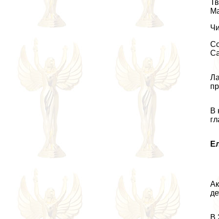
Тв
Ма
Чи
Со
Са
Ла
пр
В 
гл
Е
Ак
де
В 