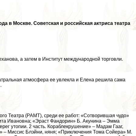
да в Москве. Советская и российская актриса театра
еханова, а затем в Институт международной торговли.
атральная атмосфера ее увлекла и Елена решила сама
.
ого Театра (РАМТ), среди ее работ: «Сотворившая чудо»
та Ивановна; «Эраст Фандорин» Б. Акyнина – Эмма
ерег утопии. 2 часть. Кораблекрушение» – Мадам Гааг,
г» – Миссис Блэйни, няня; «Приключения Тома Сойера» М.