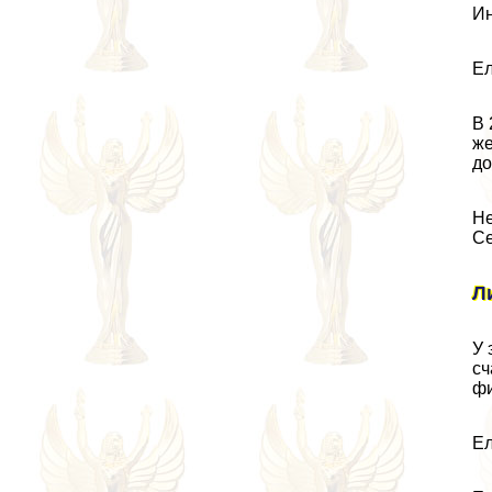
Ин
Ел
В 
же
до
Не
Се
Л
У 
сч
фи
Ел