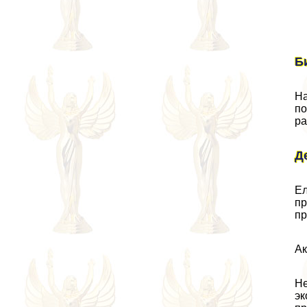
Б
На
по
ра
Д
Ел
пр
пр
Ак
Не
эк