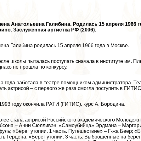
ена Анатольевна Галибина. Родилась 15 апреля 1966 го
кино. Заслуженная артистка РФ (2006).
ена Галибина родилась 15 апреля 1966 года в Москве.
сле школы пыталась поступать сначала в институте им. Пл
нако не прошла по конкурсу.
а года работала в театре помощником администратора. Те
ать актрисой – с первого же раза смогла поступить в ГИТИС
1993 году окончила РАТИ (ГИТИС), курс А. Бородина.
лее стала актрисой Российского академического Молодежн
бсона – Анни Сюлливэн; «Самоубийца» Эрдмана – Маргари
уль; «Берег утопии. 1 часть. Путешествие» – Г-жа Беер; «Б
ть Герцена; «Берег утопии. 3 часть. Выброшенные на бере