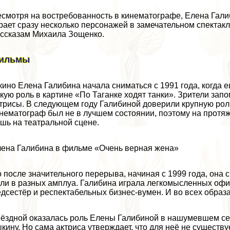
смотря на востребованность в кинематографе, Елена Гали
рает сразу несколько персонажей в замечательном спекта
ссказам Михаила Зощенко.
ильмы
кино Елена Галибина начала сниматься с 1991 года, когда 
кую роль в картине «По Таганке ходят танки». Зрители за
трисы. В следующем году Галибиной доверили крупную рол
нематограф был не в лучшем состоянии, поэтому на протя
шь на театральной сцене.
ена Галибина в фильме «Очень верная жена»
 после значительного перерыва, начиная с 1999 года, она 
ли в разных амплуа. Галибина играла легкомысленных оф
дсестёр и респектабельных бизнес-вумен. И во всех образа
ёздной оказалась роль Елены Галибиной в нашумевшем с
кину. Но сама актриса утверждает, что для неё не существу