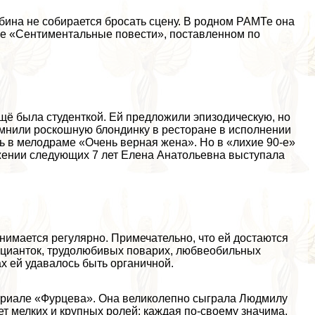
бина не собирается бросать сцену. В родном РАМТе она
кле «Сентиментальные повести», поставленном по
ещё была студенткой. Ей предложили эпизодическую, но
помнили роскошную блондинку в ресторане в исполнении
ь в мелодраме «Очень верная жена». Но в «лихие 90-е»
жении следующих 7 лет Елена Анатольевна выступала
снимается регулярно. Примечательно, что ей достаются
ицианток, трудолюбивых поварих, любвеобильных
х ей удавалось быть органичной.
ериале «Фурцева». Она великолепно сыграла Людмилу
ет мелких и крупных ролей: каждая по-своему значима.