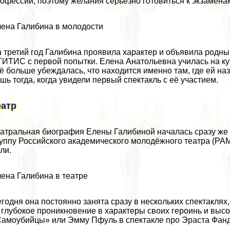
офессии, поэтому желания серьёзно готовиться к экзамена
ена Галибина в молодости
 третий год Галибина проявила хаpaктер и объявила родным
ГИТИС с первой попытки. Елена Анатольевна училась на к
ё больше убеждалась, что находится именно там, где ей н
шь тогда, когда увидели первый спектакль с её участием.
еатр
атральная биография Елены Галибиной началась сразу же 
уппу Российского академического молодёжного театра (РА
ли.
ена Галибина в театре
годня она постоянно занята сразу в нескольких спектаклях
 глубокое проникновение в хаpaктеры своих героинь и выс
амоубийцы» или Эмму Пфуль в спектакле про Эраста Фандо