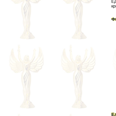
Ед
кр
Ф
Е