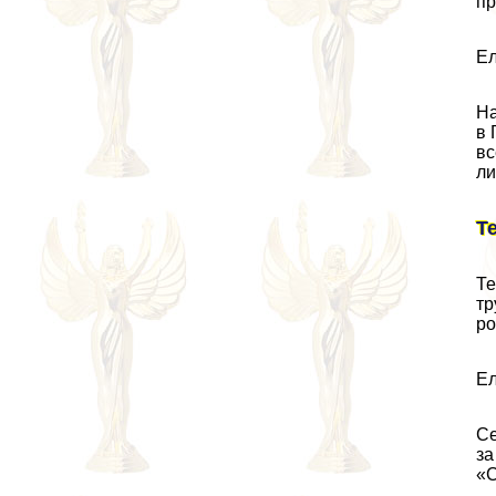
пр
Ел
На
в 
вс
ли
Т
Те
тр
ро
Ел
Се
за
«С