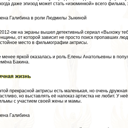
огда даже эпизод может стать «изюминкой» всего фильма, 
ена Галибина в роли Людмилы Зыкиной
2012-ом на экраны вышел детективный сериал «Выхожу тебя
нщины, от которой зависит не просто поиск пропавших люде
стойное место в фильмографии актрисы.
 менее яркой оказалась и роль Елены Анатольевны в попу
мёна Бакина.
ичная жизнь
этой прекрасной актрисы есть маленькая, но очень дружна
астливо, но выставлять её напоказ артистка не любит. У не
льмы с участием своей жены и мамы.
ена Галибина