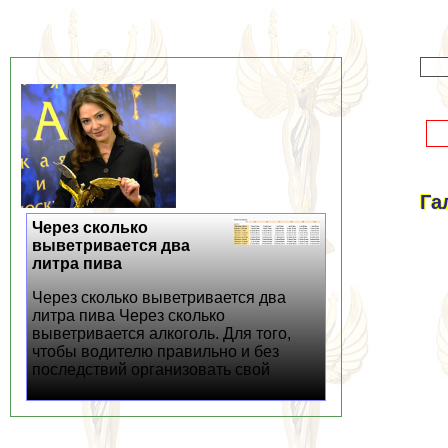
Га
Через сколько
выветривается два
литра пива
Через сколько выветривается два
литра пива Через сколько
выветривается алкоголь. Для того,
чтобы водителю правильно и без
последствий организовать свой