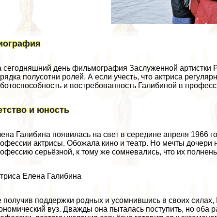
иография
 сегодняшний день фильмография Заслуженной артистки 
рядка полусотни ролей. А если учесть, что актриса регуляр
ботоспособность и востребованность Галибиной в професс
етство и юность
ена Галибина появилась на свет в середине апреля 1966 го
офессии актрисы. Обожала кино и театр. Но мечты дочери 
офессию серьёзной, к тому же сомневались, что их полнен
триса Елена Галибина
 получив поддержки родных и усомнившись в своих силах,
ономический вуз. Дважды она пыталась поступить, но оба 