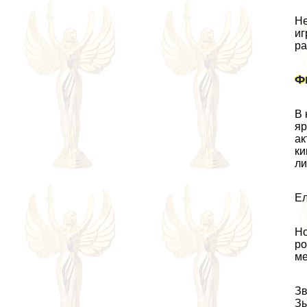
Не
иг
ра
Ф
В 
яр
ак
ки
ли
Ел
Но
ро
ме
Зв
Зы