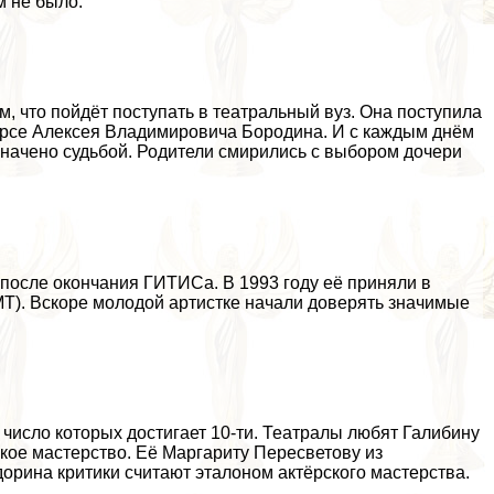
м не было.
, что пойдёт поступать в театральный вуз. Она поступила
урсе Алексея Владимировича Бородина. И с каждым днём
азначено судьбой. Родители смирились с выбором дочери
после окончания ГИТИСа. В 1993 году её приняли в
МТ). Вскоре молодой артистке начали доверять значимые
, число которых достигает 10-ти. Театралы любят Галибину
окое мастерство. Её Маргариту Пересветову из
рина критики считают эталоном актёрского мастерства.