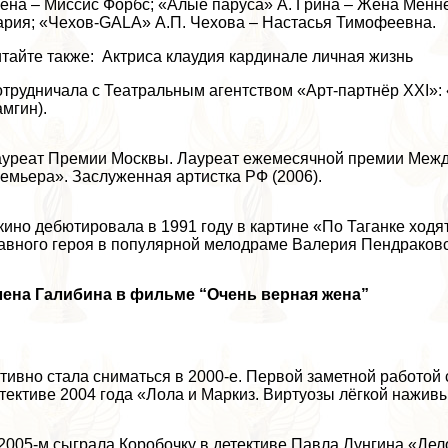
ена – Миссис Форбс; «Алые паруса» А. Грина – Жена Менне
рия; «Чехов-GALA» А.П. Чехова – Настасья Тимофеевна.
тайте также: Актриса клаудия кардинале личная жизнь
трудничала с Театральным агентством «Арт-партнёр XXI»: «
мгин).
уреат Премии Москвы. Лауреат ежемecячной премии Межд
емьера». Заслуженная артистка РФ (2006).
кино дебютировала в 1991 году в картине «По Таганке ход
авного героя в популярной мелодраме Валерия Пендpaковс
лена Галибина в фильме “Очень верная жена”
тивно стала сниматься в 2000-е. Первой заметной работой
тективе 2004 года «Лола и Маркиз. Виртуозы лёгкой нажив
2005-м сыграла Коробочку в детективе Павла Лунгина «Де