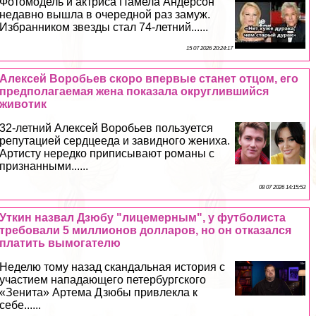
Фотомодель и актриса Памела Андерсон
недавно вышла в очередной раз замуж.
Избранником звезды стал 74-летний......
15 07 2026 20:24:17
Алексей Воробьев скоро впервые станет отцом, его
предполагаемая жена показала округлившийся
животик
32-летний Алексей Воробьев пользуется
репутацией сердцееда и завидного жениха.
Артисту нередко приписывают романы с
признанными......
08 07 2026 14:15:53
Уткин назвал Дзюбу "лицемерным", у футболиста
требовали 5 миллионов долларов, но он отказался
платить вымогателю
Неделю тому назад скандальная история с
участием нападающего петербургского
«Зенита» Артема Дзюбы привлекла к
себе......