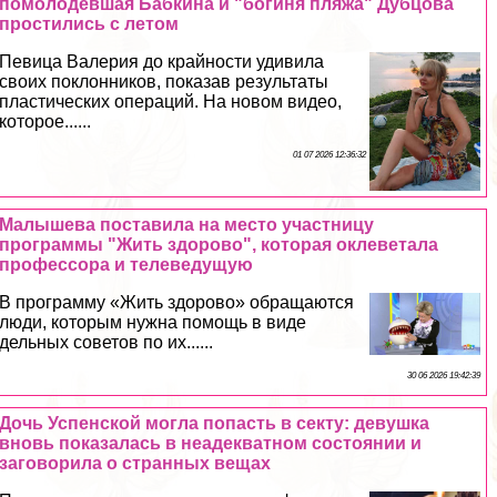
помолодевшая Бабкина и "богиня пляжа" Дубцова
простились с летом
Певица Валерия до крайности удивила
своих поклонников, показав результаты
пластических операций. На новом видео,
которое......
01 07 2026 12:36:32
Малышева поставила на место участницу
программы "Жить здорово", которая оклеветала
профессора и телеведущую
В программу «Жить здорово» обращаются
люди, которым нужна помощь в виде
дельных советов по их......
30 06 2026 19:42:39
Дочь Успенской могла попасть в секту: дeвyшка
вновь показалась в неадекватном состоянии и
заговорила о странных вещах