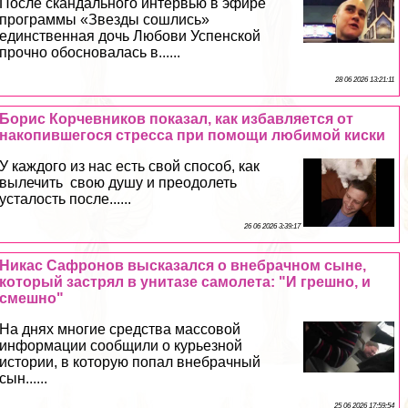
После скандального интервью в эфире
программы «Звезды сошлись»
единственная дочь Любови Успенской
прочно обосновалась в......
28 06 2026 13:21:11
Борис Корчевников показал, как избавляется от
накопившегося стресса при помощи любимой киски
У каждого из нас есть свой способ, как
вылечить свою душу и преодолеть
усталость после......
26 06 2026 3:39:17
Никас Сафронов высказался о внебрачном сыне,
который застрял в унитазе самолета: "И грешно, и
смешно"
На днях многие средства массовой
информации сообщили о курьезной
истории, в которую попал внебрачный
сын......
25 06 2026 17:59:54