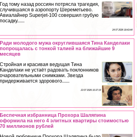
Год тому назад россиян потрясла трагедия,
случившаяся в аэропорту Шереметьево.
Авиалайнер Superjet-100 совершил грубую
посадку......
24 07 2026 18:43:44
Ради молодого мужа округлившаяся Тина Канделаки
попрощалась с тонкой талией на ближайшие 9
месяцев
Стройная и красивая ведущая Тина
Канделаки не устаёт радовать поклонников
очаровательными снимками. Звезда
придерживается здорового......
23 07 2026 10:37:19
Беспечная избранница Прохора Шаляпина
оформила на него 4 элитных квартиры стоимостью
70 миллионов рублей
Новой любовнице Прохора Шаляпина было