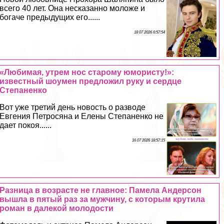
всего 40 лет. Она несказанно моложе и
богаче предыдущих его......
18 07 2026 6:57:54
«Любимая, утрем нос старому юмористу!»:
известный шоумен предложил руку и сердце
Степаненко
Вот уже третий день новость о разводе
Евгения Петросяна и Елены Степаненко не
дает покоя......
16 07 2026 18:57:15
Разница в возрасте не главное: Памела Андерсон
вышла в пятый раз за мужчину, с которым крутила
роман в далекой молодости