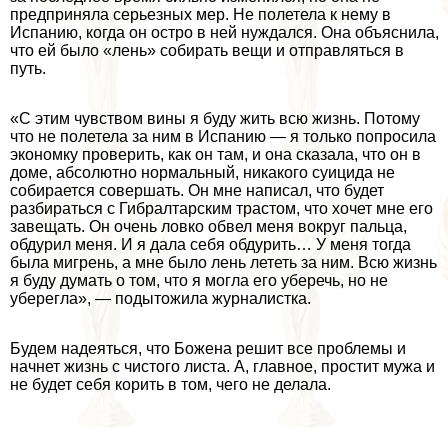
предприняла серьезных мер. Не полетела к нему в
Испанию, когда он остро в ней нуждался. Она объяснила,
что ей было «лень» собирать вещи и отправляться в
путь.
«С этим чувством вины я буду жить всю жизнь. Потому
что не полетела за ним в Испанию — я только попросила
экономку проверить, как он там, и она сказала, что он в
доме, абсолютно нормальный, никакого суицида не
собирается совершать. Он мне написал, что будет
разбираться с Гибралтарским трастом, что хочет мне его
завещать. Он очень ловко обвел меня вокруг пальца,
обдурил меня. И я дала себя обдурить… У меня тогда
была мигрень, а мне было лень лететь за ним. Всю жизнь
я буду думать о том, что я могла его уберечь, но не
уберегла», — подытожила журналистка.
Будем надеяться, что Божена решит все проблемы и
начнет жизнь с чистого листа. А, главное, простит мужа и
не будет себя корить в том, чего не делала.