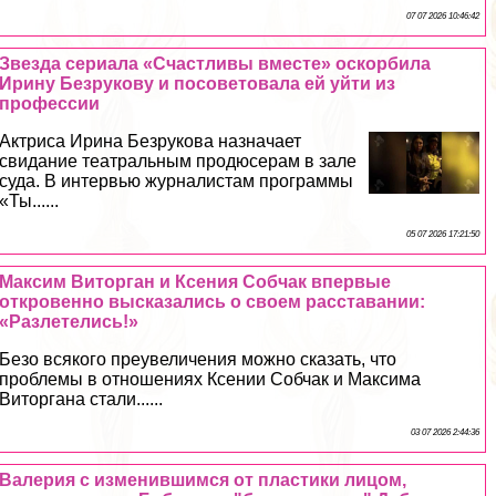
07 07 2026 10:46:42
Звезда сериала «Счастливы вместе» оскорбила
Ирину Безрукову и посоветовала ей уйти из
профессии
Актриса Ирина Безрукова назначает
свидание театральным продюсерам в зале
суда. В интервью журналистам программы
«Ты......
05 07 2026 17:21:50
Максим Виторган и Ксения Собчак впервые
откровенно высказались о своем расставании:
«Разлетелись!»
Безо всякого преувеличения можно сказать, что
проблемы в отношениях Ксении Собчак и Максима
Виторгана стали......
03 07 2026 2:44:36
Валерия с изменившимся от пластики лицом,