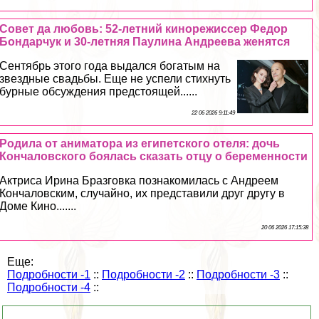
Совет да любовь: 52-летний кинорежиссер Федор
Бондарчук и 30-летняя Паулина Андреева женятся
Сентябрь этого года выдался богатым на
звездные свадьбы. Еще не успели стихнуть
бурные обсуждения предстоящей......
22 06 2026 9:11:49
Родила от аниматора из египетского отеля: дочь
Кончаловского боялась сказать отцу о беременности
Актриса Ирина Бразговка познакомилась с Андреем
Кончаловским, случайно, их представили друг другу в
Доме Кино.......
20 06 2026 17:15:38
Еще:
Подробности -1
::
Подробности -2
::
Подробности -3
::
Подробности -4
::