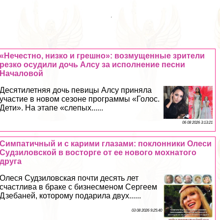
«Нечестно, низко и грешно»: возмущенные зрители
резко осудили дочь Алсу за исполнение песни
Началовой
Десятилетняя дочь певицы Алсу приняла
участие в новом сезоне программы «Голос.
Дети». На этапе «слепых......
06 08 2026 3:13:21
Симпатичный и с карими глазами: поклонники Олеси
Судзиловской в восторге от ее нового мохнатого
друга
Олеся Судзиловская почти десять лет
счастлива в бpaке с бизнесменом Сергеем
Дзебаней, которому подарила двух......
03 08 2026 9:25:40