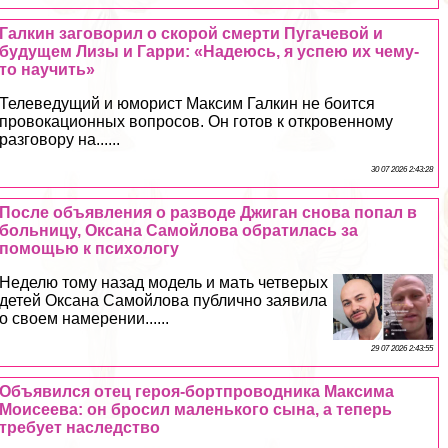
Галкин заговорил о скорой cмepти Пугачевой и
будущем Лизы и Гарри: «Надеюсь, я успею их чему-
то научить»
Телеведущий и юморист Максим Галкин не боится
провокационных вопросов. Он готов к откровенному
разговору на......
30 07 2026 2:43:28
После объявления о разводе Джиган снова попал в
больницу, Оксана Самойлова обратилась за
помощью к психологу
Неделю тому назад модель и мать четверых
детей Оксана Самойлова публично заявила
о своем намерении......
29 07 2026 2:43:55
Объявился отец героя-бортпроводника Максима
Моисеева: он бросил маленького сына, а теперь
требует наследство