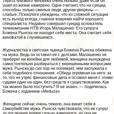
Терять близкого человека очень больно, даже если он
ушел из жизни намерено. Одни считают, что на суицид
способны только смелые люди, другие уверены —
слабые. Психологи убеждены, что из сложной ситуации
есть выход всегда, главное вовремя найти хорошего
специалиста. Недавно совершил суицид основатель
телекомпании НТВ Игорь Малашенко. Его супруга
Божена Рынска не находит себе места. Она считает себя
виноватой в случившемся.
Журналистка и светская львица Божена Рынска обижена
на мужа. Ведь он оставил ее с долгами. Малашенко не
приберег ни копейки для любимой, женщина вынуждена
самостоятельно разбираться с нерешенными вопросами
мужа. Рынска до сих пор не понимает, чем заслужила к
себе подобного отношения. «Обида огромная на него: за
то, что не утряс финансовые дела и оставил меня с этими
судами один на один, без средств к существованию. Как
так можно было поступить? Я не знаю», — поделилась
Божена с изданием «Meduza».
Женщине сейчас очень тяжело, она винит себя в
самоубийстве мужа. Рынска чувствовала, что ее супруг
за последнее время сильно изменился, но она не