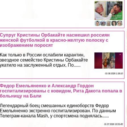
Супруг Кристины Орбакайте насмешил россиян
женской футболкой в красно-желтую полоску с
изображением поросят
Как только в России ослабили карантин,
звездное семейство Кристины Орбакайте
укатило на заслуженный отдых. По......
01 08 2026 1:38:10
Федор Емельяненко и Александр Гордон
госпитализированы с ковидом, Рита Дакота попала в
больницу на Бали
Легендарный боец смешанных единоборств Федор
Емельяненко экстренно госпитализирован. По данным
Телеграм-канала Mash, у спортсмена поднялась......
31 07 2026 19:53:45