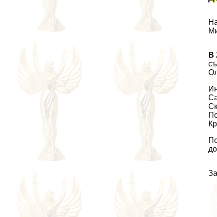
На
Ми
В 
съ
Ол
Ин
Са
Ск
По
Кр
По
до
За