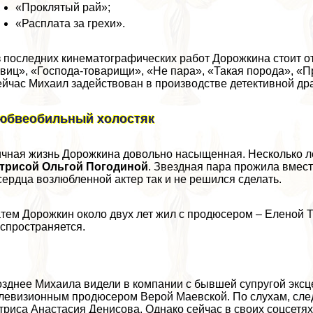
«Проклятый рай»;
«Расплата за грехи».
 последних кинематографических работ Дорожкина стоит о
виц», «Господа-товарищи», «Не пара», «Такая порода», «
П
йчас Михаил задействован в производстве детективной д
юбвеобильный холостяк
чная жизнь Дорожкина довольно насыщенная. Несколько л
ктрисой Ольгой Погодиной
. Звездная пара прожила вмест
сердца возлюбленной актер так и не решился сделать.
тем Дорожкин около двух лет жил с продюсером – Еленой Т
спространяется.
зднее Михаила видели в компании с бывшей супругой эксц
левизионным продюсером Верой Маевской. По слухам, сле
триса
Анастасия Денисова
. Однако сейчас в своих соцсетя