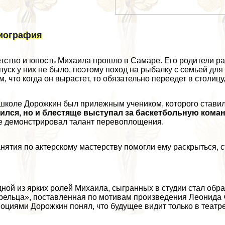
иография
тство и юность Михаила прошло в Самаре. Его родители ра
пуск у них не было, поэтому поход на рыбалку с семьей д
м, что когда он вырастет, то обязательно переедет в столи
школе Дорожкин был прилежным учеником, которого стави
ился, но и блестяще выступал за баскетбольную комaн
е демонстрировал талант перевоплощения.
нятия по актерскому мастерству помогли ему раскрыться, 
ной из ярких ролей Михаила, сыгранных в студии стал обра
рельца», поставленная по мотивам произведения Леонид
оциями Дорожкин понял, что будущее видит только в театре