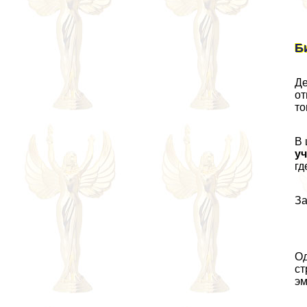
Б
Де
от
то
В 
уч
гд
За
Од
ст
эм