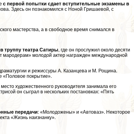
де
с первой попытки сдает вступительные экзамены в
нова. Здесь он познакомился с Ноной Гришаевой, с
ского мастерства, а в свободное время снимался в
в труппу театра Сатиры
, где он прослужил около десяти
жит мародерам» молодой актер награжден международной
раматургии и режиссуры А. Казанцева и М. Рощина.
ле «Половое покрытие».
 место художественного руководителя занимала его
трисой он сыграл в нескольких постановках: «Пять
ионные передачи
: «Молодожены» и «Автоваз». Некоторое
оекта «Жизнь наизнанку».