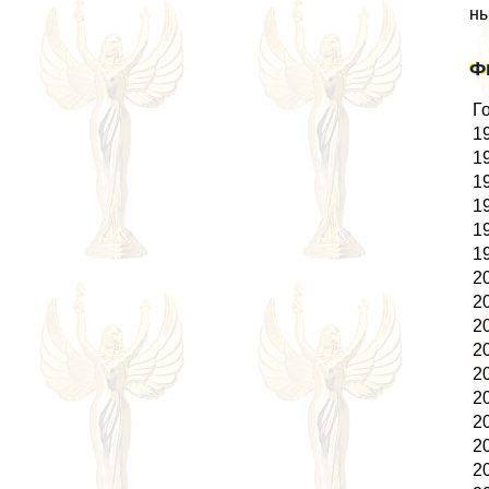
ны
Ф
Г
1
1
1
1
1
1
2
2
2
2
2
2
2
2
2