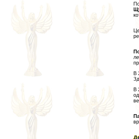
По
Щ
ко
Це
ре
По
ле
пр
В 
Зд
В 
од
ве
П
вр
Д