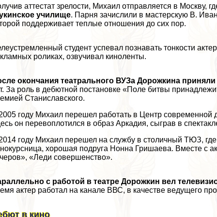
лучив аттестат зрелости, Михаил отправляется в Москву, г
укинское училище
. Парня зачислили в мастерскую В. Ива
торой поддерживает теплые отношения до сих пор.
леустремленный студент успевал познавать тонкости актер
кламных роликах, озвучивал киноленты.
сле окончания театрального ВУЗа Дорожкина приняли 
т. За роль в дебютной постановке «Поле битвы принадле
емией Станиславского.
2005 году Михаил перешел работать в Центр современной д
есь он перевоплотился в образ Аркадия, сыграв в спектак
2014 году Михаил перешел на службу в столичный ТЮЗ, где
нокурсница, хорошая подруга Нонна Гришаева. Вместе с ак
черов», «Леди совершенство».
араллельно с работой в театре Дорожкин вел телевиз
емя актер работал на канале ВВС, в качестве ведущего пр
ебют в кино