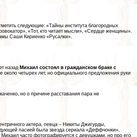
тметить следующие: «Тайны института благородных
ровокатор
», «
Тот, кто читает мысли
», «Сердце женщины».
рамы Саши Кириенко «Русалки».
ет назад
Михаил состоял в гражданском бpaке с
е около четырех лет, но официального предложения руки
каченко, но о причине расставания пара не
ентричного актера, певца – Никиты Джигурды,
дующей пасией была звезда сериала «
Деффчонки
»,
х Михаил часто фотографируется с дeвyшками, но про его