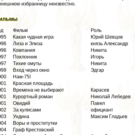
нешнюю избранницу неизвестно.
ильмы
од
Фильм
Роль
995
Какая чудная игра
Юрий Шевцов
996
Лиза и Элиза
князь Александр
996
Компания
Никита
997
Поклонник
Игорь
997
Тихие омуты
Никита
999
Вход через окно
Эдгар
000
Нам-75!
001
Красная площадь
001
Времена не выбирают
Карасев
001
Курортный роман
Николай Лебедев
001
Овидий
Павел
002
За кулисами
официант
003
Ундина
Максим Гладьев
004
Воры и пpocтитутки
004
Граф Крестовский