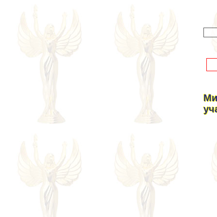
Ми
уч