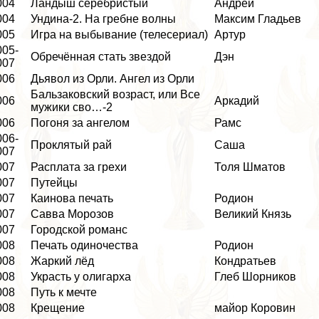
004
Ландыш серебристый
Андрей
004
Ундина-2. На гребне волны
Максим Гладьев
005
Игра на выбывание (телесериал)
Артур
005-
Обречённая стать звездой
Дэн
007
006
Дьявол из Орли. Ангел из Орли
Бальзаковский возраст, или Все
006
Аркадий
мужики сво…-2
006
Погоня за ангелом
Рамс
006-
Проклятый рай
Саша
007
007
Расплата за грехи
Толя Шматов
007
Путейцы
007
Каинова печать
Родион
007
Савва Морозов
Великий Князь
007
Городской романс
008
Печать одиночества
Родион
008
Жаркий лёд
Кондратьев
008
Украсть у олигарха
Глеб Шорников
008
Путь к мечте
008
Крещение
майор Коровин