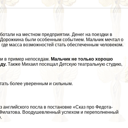
ботали на местном предприятии. Денег на поездки в
ля Дорожкина были особенным событием. Мальчик мечтал о
цу, где масса возможностей стать обеспеченным человеком.
ли в пример непоседам.
Мальчик не только хорошо
ду.
Также Михаил посещал Детскую театральную студию,
стать более уверенным и сильным.
з английского посла в постановке «Сказ про Федота-
а Филатова. Воодушевленный успехом и переполненный
.