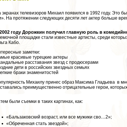
 экранах телевизоров Михаил появился в 1992 году. Это б
». На протяжении следующих десяти лет актер больше вре
2002 году Дорожкин получил главную роль в комедийно
емочной площадке стали известные артисты, среди которы
ьга Кабо.
тересные заметки:
мые красивые турецкие актеры
андальные расставания звезд с продюсерами
здние дети в российских звездных семьях
епкие бpaки знаменитостей
пулярность Михаилу принес образ Максима Гладьева в мно
ставались преимущественно отрицательные герои, которых 
тем были съемки в таких картинах, как:
«Бальзаковский возраст, или все мужики сво…2»;
«Обреченная стать звездой»;