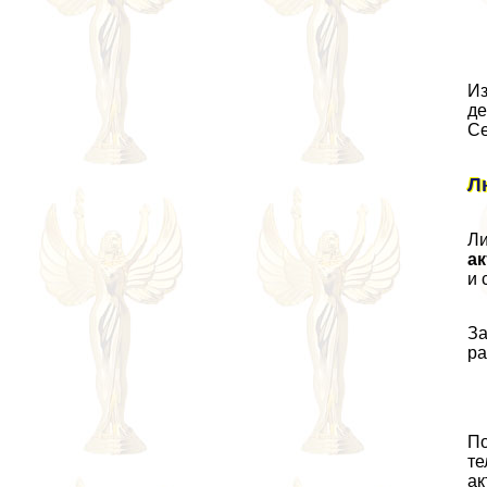
Из
дe
Се
Л
Ли
а
и 
За
ра
По
те
ак