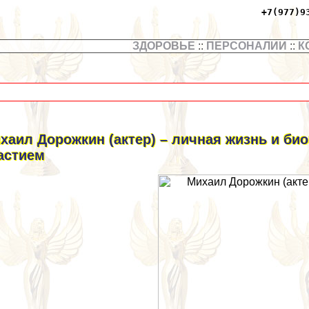
+7(977)9
ЗДОРОВЬЕ
::
ПЕРСОНАЛИИ
::
К
хаил Дорожкин (актер) – личная жизнь и би
астием