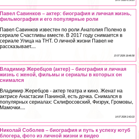
16 07 2026 6:59:29
Павел Савинков – актер: биография и личная жизнь,
фильмография и его популярные роли
Павел Савинков известен по роли Анатолия Полено в
сериале Счастливы вместе. В 2017 году снимается в
сериале Улица на ТНТ. О личной жизни Павел не
рассказывает....
15 07 2026 18:46:58
Владимир Жеребцов (актер) – биография и личная
жизнь с женой, фильмы и сериалы в которых он
снимался
Владимир Жеребцов - актер театра и кино. Женат на
актрисе Анастасии Паниной, есть дочка. Снимался в
популярных сериалах: Склифосовский, Физрук, Громовы,
Мамочки....
14 07 2026 2:43:33
Николай Соболев – биография и путь к успеху ютуб
блогера, фото из личной жизни и видео