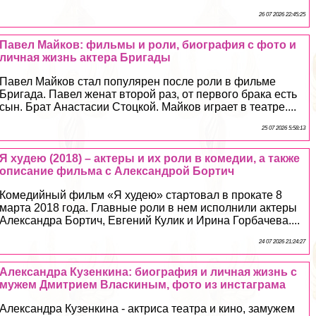
26 07 2026 22:45:25
Павел Майков: фильмы и роли, биография с фото и
личная жизнь актера Бригады
Павел Майков стал популярен после роли в фильме
Бригада. Павел женат второй раз, от первого бpaка есть
сын. Брат Анастасии Стоцкой. Майков играет в театре....
25 07 2026 5:58:13
Я худею (2018) – актеры и их роли в комедии, а также
описание фильма с Александрой Бортич
Комедийный фильм «Я худею» стартовал в прокате 8
марта 2018 года. Главные роли в нем исполнили актеры
Александра Бортич, Евгений Кулик и Ирина Горбачева....
24 07 2026 21:24:27
Александра Кузенкина: биография и личная жизнь с
мужем Дмитрием Власкиным, фото из инстаграма
Александра Кузенкина - актриса театра и кино, замужем