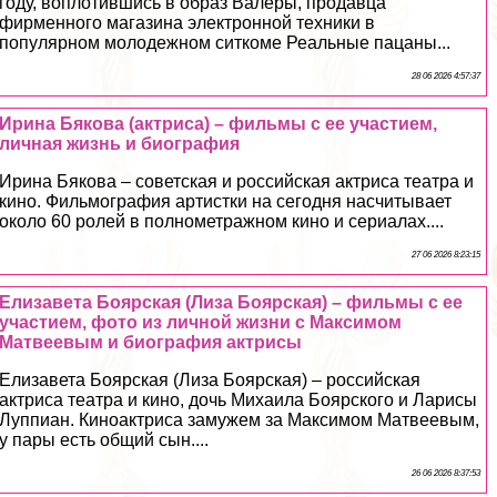
году, воплотившись в образ Валеры, продавца
фирменного магазина электронной техники в
популярном молодежном ситкоме Реальные пацаны...
28 06 2026 4:57:37
Ирина Бякова (актриса) – фильмы с ее участием,
личная жизнь и биография
Ирина Бякова – советская и российская актриса театра и
кино. Фильмография артистки на сегодня насчитывает
около 60 ролей в полнометражном кино и сериалах....
27 06 2026 8:23:15
Елизавета Боярская (Лиза Боярская) – фильмы с ее
участием, фото из личной жизни с Максимом
Матвеевым и биография актрисы
Елизавета Боярская (Лиза Боярская) – российская
актриса театра и кино, дочь Михаила Боярского и Ларисы
Луппиан. Киноактриса замужем за Максимом Матвеевым,
у пары есть общий сын....
26 06 2026 8:37:53