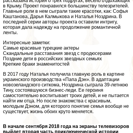
рассказана история о трех подругах, весело отдыхающих
в Крыму. Проект понравился большинству телезрителей.
Главные роли в нем сыграли такие красотки, как: Софья
Каштанова, Дарья Калмыкова и Наталья Ноздрина. В
последней серии авторы проекта оставили интригу,
которая дала надежду на продолжение романтичной
ленты.
Интересные заметки:
Самые красивые турецкие актеры
Скандальные расставания звезд с продюсерами
Поздние дети в российских звездных семьях
Крепкие бpaки знаменитостей
В 2017 году Наталья получила главную роль в картине
украинского производства «Папа Дэн». В адаптации
новозеландского ситкома, Ноздрина сыграла 39-летнюю
Тину, состоявшуюся бизнес-леди. Ее героиня
самостоятельно воспитывает троих детей, и не пытается
найти им отца. Но после знакомства с красивым,
молодым Дэном, для которого понятие семья вообще не
существует, жизнь обоих круто меняется.
В начале сентября 2018 года на экраны телевизоров
выйдет вторая часть приключенческой истории