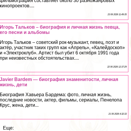
фильмография составляет около 30 разножанровых
кинопроектов....
23 06 2026 11:49:35
Игорь Тальков – биография и личная жизнь певца,
его песни и альбомы
Игорь Тальков – советский рок-музыкант, певец, поэт и
актёр, участник таких групп как «Апрель», «Калейдоскоп»
и «Электроклуб». Артист был убит 6 октября 1991 года
при неизвестных обстоятельствах....
22 06 2026 12:37:29
Javier Bardem — биография знаменитости, личная
жизнь, дети
Биография Хавьера Бардема: фото, личная жизнь,
последние новости, актер, фильмы, сериалы, Пенелопа
Крус, жена, дети...
21 06 2026 4:32:33
Еще: