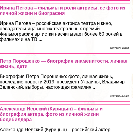
Ирина Пегова – фильмы и роли актрисы, ее фото из
личной жизни и биография
Ирина Пегова – российская актриса театра и кино,
обладательница многих театральных премий.
Фильмография артистки насчитывает более 60 ролей в
фильмах и на ТВ....
20 07 2026 5:20:24
Петр Порошенко — биография знаменитости, личная
жизнь, дети
Биография Петра Порошенко: фото, личная жизнь,
последние новости 2019, президент Украины, Владимир
Зеленский, выборы, настоящая фамилия...
19 07 2026 3:31:24
Александр Невский (Курицын) – фильмы и
биография актера, фото из личной жизни
бодибилдера
Александр Невский (Курицын) – российский актер,