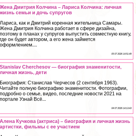
Жена Дмитрия Колчина – Лариса Колчина: личная
жизнь семьи и дочь супругов
Лариса, как и Дмитрий коренная жительница Самары.
Жена Дмитрия Колчина работает в сфере дизайна,
поэтому в планах у супругов выпустить совместную книгу,
где он будет автором, а его жена займется
оформлением....
05 07 2026 14:51:49
Stanislav Cherchesov — биография знаменитости,
личная жизнь, дети
Биография: Станислав Черчесов (2 сентября 1963).
Читайте полную биографию знаменитости. Фотографии,
подробно о семье, видео, последние новости 2021 на
портале Узнай Всё...
04 07 2026 14:13:43
Алена Кучкова (актриса) – биография и личная жизнь
артистки, фильмы с ее участием