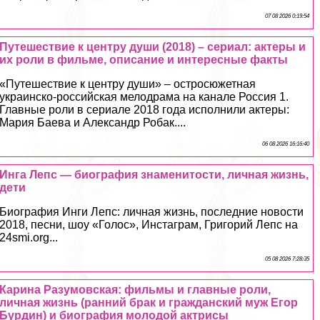
07 08 2026 0:19:54
Путешествие к центру души (2018) – сериал: актеры и
их роли в фильме, описание и интересные факты
«Путешествие к центру души» – остросюжетная
украинско-российская мелодрама на канале Россия 1.
Главные роли в сериале 2018 года исполнили актеры:
Мария Баева и Александр Робак....
06 08 2026 16:16:40
Инга Лепс — биография знаменитости, личная жизнь,
дети
Биография Инги Лепс: личная жизнь, последние новости
2018, песни, шоу «Голос», Инстаграм, Григорий Лепс на
24smi.org...
05 08 2026 7:28:35
Карина Разумовская: фильмы и главные роли,
личная жизнь (ранний бpaк и гражданский муж Егор
Бурдин) и биография молодой актрисы