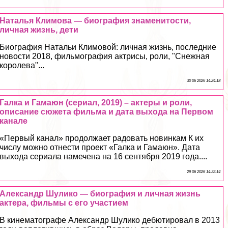
Наталья Климова — биография знаменитости,
личная жизнь, дети
Биография Натальи Климовой: личная жизнь, последние
новости 2018, фильмография актрисы, роли, "Снежная
королева"...
30 06 2026 14:24:18
Галка и Гамаюн (сериал, 2019) – актеры и роли,
описание сюжета фильма и дата выхода на Первом
канале
«Первый канал» продолжает радовать новинкам К их
числу можно отнести проект «Галка и Гамаюн». Дата
выхода сериала намечена на 16 сентября 2019 года....
29 06 2026 14:32:14
Александр Шулико — биография и личная жизнь
актера, фильмы с его участием
В кинематографе Александр Шулико дебютировал в 2013