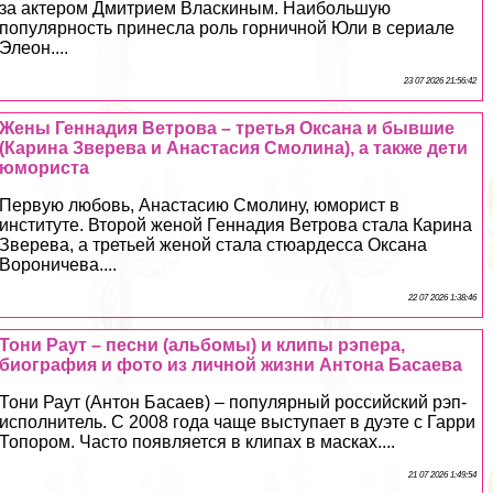
за актером Дмитрием Власкиным. Наибольшую
популярность принесла роль горничной Юли в сериале
Элеон....
23 07 2026 21:56:42
Жены Геннадия Ветрова – третья Оксана и бывшие
(Карина Зверева и Анастасия Смолина), а также дети
юмориста
Первую любовь, Анастасию Смолину, юморист в
институте. Второй женой Геннадия Ветрова стала Карина
Зверева, а третьей женой стала стюардесса Оксана
Вороничева....
22 07 2026 1:38:46
Тони Раут – песни (альбомы) и клипы рэпера,
биография и фото из личной жизни Антона Басаева
Тони Раут (Антон Басаев) – популярный российский рэп-
исполнитель. С 2008 года чаще выступает в дуэте с Гарри
Топором. Часто появляется в клипах в масках....
21 07 2026 1:49:54