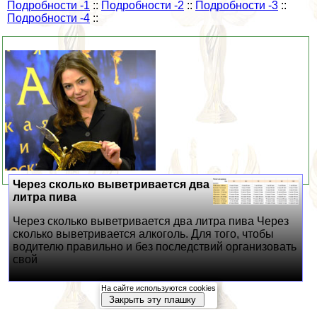
Подробности -1
::
Подробности -2
::
Подробности -3
::
Подробности -4
::
Через сколько выветривается два
литра пива
Через сколько выветривается два литра пива Через
сколько выветривается алкоголь. Для того, чтобы
водителю правильно и без последствий организовать
свой
На сайте используются cookies
Закрыть эту плашку