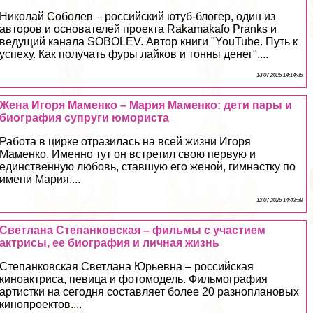
Николай Соболев – российский ютуб-блогер, один из
авторов и основателей проекта Rakamakafo Pranks и
ведущий канала SOBOLEV. Автор книги "YouTube. Путь к
успеху. Как получать фуры лайков и тонны денег"....
13 07 2026 14:14:36
Жена Игоря Маменко – Мария Маменко: дети пары и
биография супруги юмориста
Работа в цирке отразилась на всей жизни Игоря
Маменко. Именно тут он встретил свою первую и
единственную любовь, ставшую его женой, гимнастку по
имени Мария....
12 07 2026 14:42:58
Светлана Степанковская – фильмы с участием
актрисы, ее биография и личная жизнь
Степанковская Светлана Юрьевна – российская
киноактриса, певица и фотомодель. Фильмография
артистки на сегодня составляет более 20 разноплановых
кинопроектов....