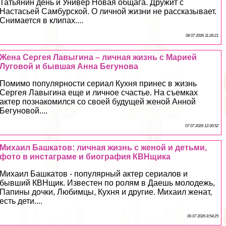
Татьянин день и Универ Новая общага. Дружит с
Настасьей Самбурской. О личной жизни не рассказывает.
Снимается в клипах....
08 07 2026 11:26:21
Жена Сергея Лавыгина – личная жизнь с Марией
Луговой и бывшая Анна Бегунова
Помимо популярности сериал Кухня принес в жизнь
Сергея Лавыгина еще и личное счастье. На съемках
актер познакомился со своей будущей женой Анной
Бегуновой....
07 07 2026 12:30:52
Михаил Башкатов: личная жизнь с женой и детьми,
фото в инстаграме и биография КВНщика
Михаил Башкатов - популярный актер сериалов и
бывший КВНщик. Известен по ролям в Даешь молодежь,
Папины дочки, Любимцы, Кухня и другие. Михаил женат,
есть дети....
06 07 2026 8:54:25