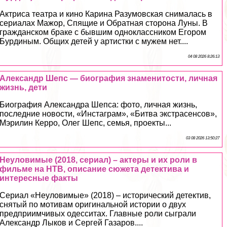
Актриса театра и кино Карина Разумовская снималась в
сериалах Мажор, Спящие и Обратная сторона Луны. В
гражданском бpaке с бывшим одноклассником Егором
Бурдиным. Общих детей у артистки с мужем нет....
04 08 2026 8:26:13
Александр Шепс — биография знаменитости, личная
жизнь, дети
Биография Александра Шепса: фото, личная жизнь,
последние новости, «Инстаграм», «Битва экстрасенсов»,
Мэрилин Керро, Олег Шепс, семья, проекты...
03 08 2026 13:50:27
Неуловимые (2018, сериал) – актеры и их роли в
фильме на НТВ, описание сюжета детектива и
интересные факты
Сериал «Неуловимые» (2018) – исторический детектив,
снятый по мотивам оригинальной истории о двух
предприимчивых одесситах. Главные роли сыграли
Александр Лыков и Сергeй Газаров....