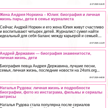
11 07 2026 9:18:35
Жена Андрея Норкина – Юлия: биография и личная
жизнь пары, дети в семье журналиста
Сейчас Андрей Норкин и его жена Юлия живут счастливо
и воспитывают четырех детей. Журналист сумел найти
идеальный для себя баланс между карьерой и семьей....
10 07 2026 1:13:29
Андрей Державин — биография знаменитости,
личная жизнь, дети
Биография певца Андрея Державина, лучшие песни,
семья, личная жизнь, последние новости на 24smi.org...
09 07 2026 4:48:56
Наталья Рудова: личная жизнь и подробности
биографии, фото из инстаграма, фильмы и сериалы
актрисы
Наталья Рудова стала популярна после сериалов