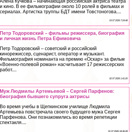
Алена Кучкова – начинающая российская актриса театра
и кино. В ее фильмографии около 10 ролей в фильмах и
сериалах. Артистка труппы БДТ имени Товстоногова....
03 07 2026 7:24:48
Петр Тодоровский – фильмы режиссера, биография
и личная жизнь Петра Ефимовича
Петр Тодоровский – советский и российский
кинорежиссер, сценарист, оператор и музыкант.
Фильмография номинанта на премию «Оскар» за фильм
«Военно-полевой роман» насчитывает 17 режиссерских
работ....
02 07 2026 1:41:20
Муж Людмилы Артемьевой – Сергeй Парфенов:
биография бывшего супруга актрисы
Во время учебы в Щепкинском училище Людмила
Артемьева повстречала своего будущего мужа Сергея
Парфенова. Они познакомились во время репетиции
спектакля....
01 07 2026 18:36:28