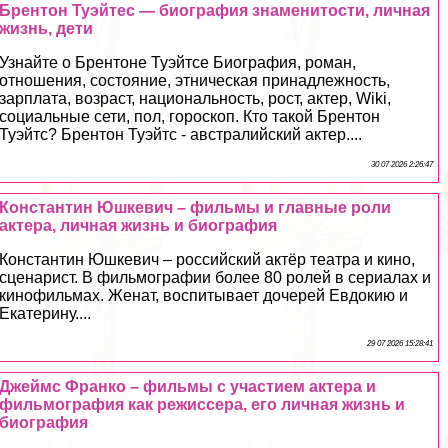
Брентон Туэйтес — биография знаменитости, личная
жизнь, дети
Узнайте о Брентоне Туэйтсе Биография, роман,
отношения, состояние, этническая принадлежность,
зарплата, возраст, национальность, рост, актер, Wiki,
социальные сети, пол, гороскоп. Кто такой Брентон
Туэйтс? Брентон Туэйтс - австралийский актер....
30 07 2026 2:26:47
Константин Юшкевич – фильмы и главные роли
актера, личная жизнь и биография
Константин Юшкевич – российский актёр театра и кино,
сценарист. В фильмографии более 80 ролей в сериалах и
кинофильмах. Женат, воспитывает дочерей Евдокию и
Екатерину....
29 07 2026 15:28:41
Джеймс Франко – фильмы с участием актера и
фильмография как режиссера, его личная жизнь и
биография