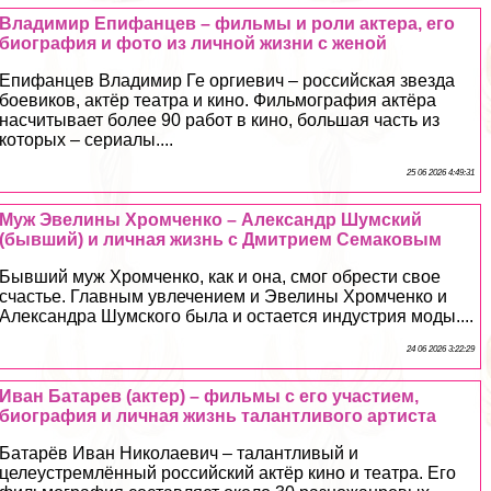
Владимир Епифанцев – фильмы и роли актера, его
биография и фото из личной жизни с женой
Епифанцев Владимир Ге opгиевич – российская звезда
боевиков, актёр театра и кино. Фильмография актёра
насчитывает более 90 работ в кино, большая часть из
которых – сериалы....
25 06 2026 4:49:31
Муж Эвелины Хромченко – Александр Шумский
(бывший) и личная жизнь с Дмитрием Семаковым
Бывший муж Хромченко, как и она, смог обрести свое
счастье. Главным увлечением и Эвелины Хромченко и
Александра Шумского была и остается индустрия моды....
24 06 2026 3:22:29
Иван Батарев (актер) – фильмы с его участием,
биография и личная жизнь талантливого артиста
Батарёв Иван Николаевич – талантливый и
целеустремлённый российский актёр кино и театра. Его