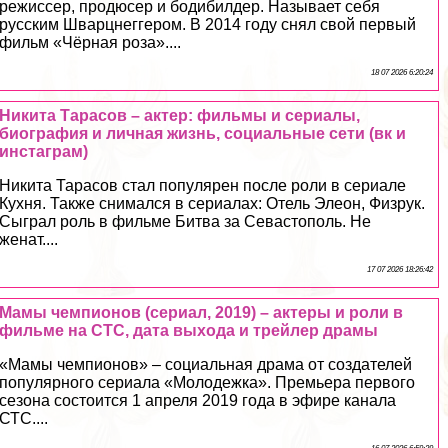
режиссер, продюсер и бодибилдер. Называет себя
русским Шварцнеггером. В 2014 году снял свой первый
фильм «Чёрная роза»....
18 07 2026 6:20:24
Никита Тарасов – актер: фильмы и сериалы,
биография и личная жизнь, социальные сети (вк и
инстаграм)
Никита Тарасов стал популярен после роли в сериале
Кухня. Также снимался в сериалах: Отель Элеон, Физрук.
Сыграл роль в фильме Битва за Севастополь. Не
женат....
17 07 2026 18:26:42
Мамы чемпионов (сериал, 2019) – актеры и роли в
фильме на СТС, дата выхода и трейлер драмы
«Мамы чемпионов» – социальная драма от создателей
популярного сериала «Молодежка». Премьера первого
сезона состоится 1 апреля 2019 года в эфире канала
СТС....