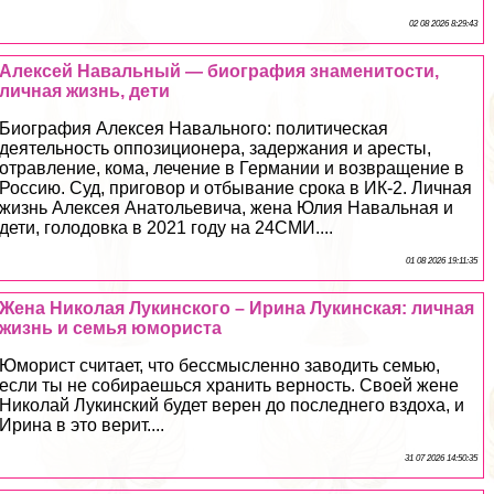
02 08 2026 8:29:43
Алексей Навальный — биография знаменитости,
личная жизнь, дети
Биография Алексея Навального: политическая
деятельность оппозиционера, задержания и аресты,
отравление, кома, лечение в Германии и возвращение в
Россию. Суд, приговор и отбывание срока в ИК-2. Личная
жизнь Алексея Анатольевича, жена Юлия Навальная и
дети, голодовка в 2021 году на 24СМИ....
01 08 2026 19:11:35
Жена Николая Лукинского – Ирина Лукинская: личная
жизнь и семья юмориста
Юморист считает, что бессмысленно заводить семью,
если ты не собираешься хранить верность. Своей жене
Николай Лукинский будет верен до последнего вздоха, и
Ирина в это верит....
31 07 2026 14:50:35