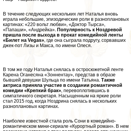
В течение следующих нескольких лет Наталья вновь
играла небольшие, эпизодические роли в разноплановых
картинах: «220 вольт любви», «Доктор Тырса»,
«Папаши», «Андрейка».
Популярность к Ноздревой
пришла после выхода в прокат комедийной ленты
«Билет на Vegas»
, где она сыграла подругу, сорвавших
джек-пот Лизы и Макса, по имени Олеся.
В том же году Наталья снялась в остросюжетной ленте
Карена Оганесяна
«Зоннентау», представ в образе
бывшей дeвyшки Шульца по имени Татьяна.
Также
актриса приняла участие в создании романтичной
комедии «Крепкий бpaк»
, перевоплотившись в
симпатичного секретаря. Насыщенным на яркие роли
стал 2015 год, когда Ноздрина снялась в нескольких
разноплановых картинах.
Наиболее известной стала роль Сони в комедийно-
романтическом мини-сериале «
Курортный роман
». В нем