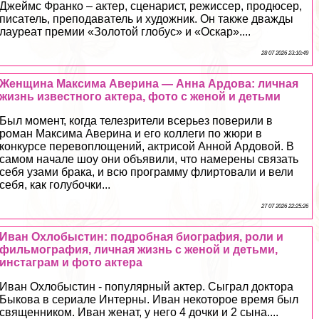
Джеймс Франко – актер, сценарист, режиссер, продюсер,
писатель, преподаватель и художник. Он также дважды
лауреат премии «Золотой глобус» и «Оскар»....
28 07 2026 23:10:49
Женщина Максима Аверина — Анна Ардова: личная
жизнь известного актера, фото с женой и детьми
Был момент, когда телезрители всерьез поверили в
роман Максима Аверина и его коллеги по жюри в
конкурсе перевоплощений, актрисой Анной Ардовой. В
самом начале шоу они объявили, что намерены связать
себя узами бpaка, и всю программу флиpтовали и вели
себя, как гoлyбочки...
27 07 2026 22:25:26
Иван Охлобыстин: подробная биография, роли и
фильмография, личная жизнь с женой и детьми,
инстаграм и фото актера
Иван Охлобыстин - популярный актер. Сыграл доктора
Быкова в сериале Интерны. Иван некоторое время был
священником. Иван женат, у него 4 дочки и 2 сына....