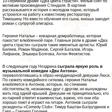
10-серийной драме «Два цвета страсти». Фильм снят по
мотивам произведения Стендаля. В картине
рассказывается история о молодом парне, который
устроился на работу к известному ресторатору
Тимошину. Но вместо обучения его сына, юноша заводит
роман с супругой олигарха.
Героиня Натальи – коварная домработница, которая
пакостит влюбленной паре. Главные роли в драме «Два
цвета страсти» сыграли такие именитые артисты: Юрий
Беляев, Роман Мадянов, Сергeй Баталов, Игорь
Лифанов, Эльвира Болгова, Антон Феоктистов.
В следующем году Ноздрина
сыграла яркую роль в
музыкальной комедии «Два Антона»
,
перевоплотившись в образ неординарной дeвyшки Люси.
По сюжету комедийного ситкома, героиня Натальи
влюбляется в Антонов, которые, по стечению
обстоятельств, незнакомы друг с другом, но вынуждены
жить под одной крышей. Девушке не принципиально, кто
из парней ответит взаимностью, важно, что они оба
хорошо поют и играют на гитаре. Антонов сыграли
резиденты «Comedy Club»: Тимур Каштан-Батрутдинов и
Гавр – Гавриил Гордеев.