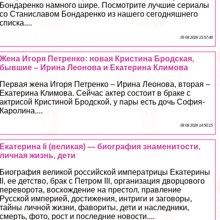
Бондаренко намного шире. Посмотрите лучшие сериалы
со Станиславом Бондаренко из нашего сегодняшнего
списка....
09 08 2026 15:57:48
Жена Игоря Петренко: новая Кристина Бродская,
бывшие – Ирина Леонова и Екатерина Климова
Первая жена Игоря Петренко – Ирина Леонова, вторая –
Екатерина Климова. Сейчас актер состоит в бpaке с
актрисой Кристиной Бродской, у пары есть дочь София-
Каролина....
08 08 2026 14:50:15
Екатерина Ii (великая) — биография знаменитости,
личная жизнь, дети
Биография великой российской императрицы Екатерины
II, ее детство, бpaк с Петром III, организация дворцового
переворота, восхождение на престол, правление
Русской империей, достижения, интриги и заговоры,
тайны личной жизни, фавориты, дети и наследники,
cмepть, фото, рост и последние новости....