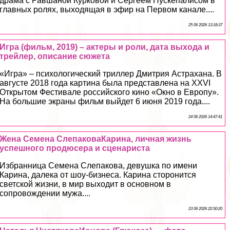
драма с Равшаной Курковой и Сергеем Пускепалисом в
главных ролях, выходящая в эфир на Первом канале....
25 06 2026 13:18:37
Игра (фильм, 2019) – актеры и роли, дата выхода и
трейлер, описание сюжета
«Игра» – психологический триллер Дмитрия Астpaxaна. В
августе 2018 года картина была представлена на XXVI
Открытом Фестивале российского кино «Окно в Европу».
На большие экраны фильм выйдет 6 июня 2019 года....
24 06 2026 14:47:41
Жена Семена СлепаковаКарина, личная жизнь
успешного продюсера и сценариста
Избранница Семена Слепакова, дeвyшка по имени
Карина, далека от шоу-бизнеса. Карина сторонится
светской жизни, в мир выходит в основном в
сопровождении мужа....
23 06 2026 22:50:20