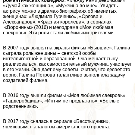
романтических комедиях
: «Между нами дeвoчками»,
«Думай как женщина», «Мужчина во мне». Увидеть
актрису можно в драмах-биографиях об именитых
женщинах: «Людмила Гурченко», «Орлова и
Александров», «Красная королева», в сериалах
«Воронины» (2016) и мелодрама «Моя любимая
свекровь». Эти роли стали любимыми зрителями.
В 2007 году вышел на экраны фильм «Бывшие». Галина
сыграла роль женщины – светской особы,
интеллигентной и образованной. Она мешает сыну
реализоваться, как самостоятельный мужчина, участвует
в его жизни. Она дает ему советы, считая, что делает это
верно. Галина Петрова талантливо выполнила задачу
создателей фильма.
В 2016 году вышли фильмы «Моя любимая свекровь»,
«Гардеробщица», «Интим не предлагать», «Беглые
родственники».
В 2017 году снялась в сериале «Бесстыдники»,
являющимся аналогом американского проекта.