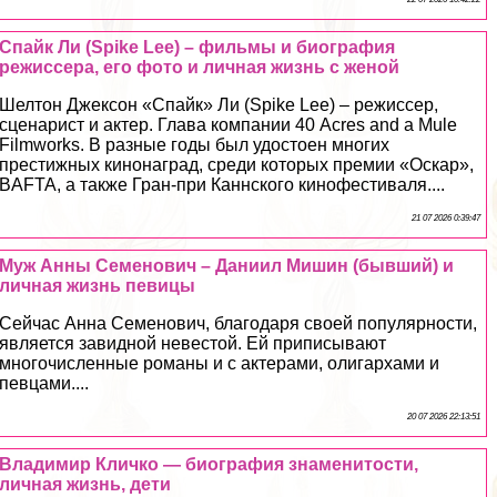
Спайк Ли (Spike Lee) – фильмы и биография
режиссера, его фото и личная жизнь с женой
Шелтон Джексон «Спайк» Ли (Spike Lee) – режиссер,
сценарист и актер. Глава компании 40 Acres and a Mule
Filmworks. В разные годы был удостоен многих
престижных кинонаград, среди которых премии «Оскар»,
BAFTA, а также Гран-при Каннского кинофестиваля....
21 07 2026 0:39:47
Муж Анны Семенович – Даниил Мишин (бывший) и
личная жизнь певицы
Сейчас Анна Семенович, благодаря своей популярности,
является завидной невестой. Ей приписывают
многочисленные романы и с актерами, олигархами и
певцами....
20 07 2026 22:13:51
Владимир Кличко — биография знаменитости,
личная жизнь, дети