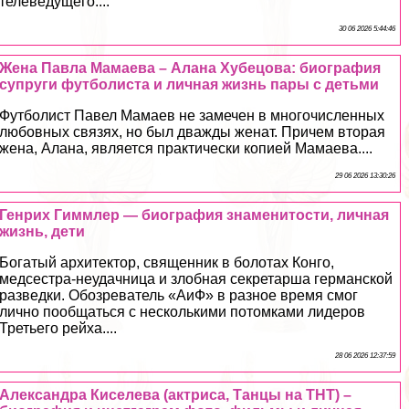
телеведущего....
30 06 2026 5:44:46
Жена Павла Мамаева – Алана Хубецова: биография
супруги футболиста и личная жизнь пары с детьми
Футболист Павел Мамаев не замечен в многочисленных
любовных связях, но был дважды женат. Причем вторая
жена, Алана, является пpaктически копией Мамаева....
29 06 2026 13:30:26
Генрих Гиммлер — биография знаменитости, личная
жизнь, дети
Богатый архитектор, священник в болотах Конго,
медсестра-неудачница и злобная секретарша германской
разведки. Обозреватель «АиФ» в разное время смог
лично пообщаться с несколькими потомками лидеров
Третьего рейха....
28 06 2026 12:37:59
Александра Киселева (актриса, Танцы на ТНТ) –