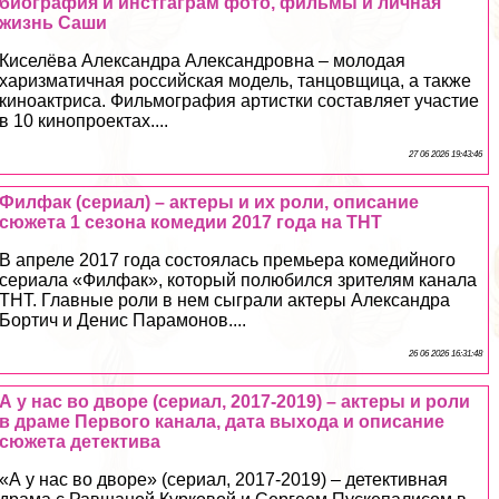
биография и инстгаграм фото, фильмы и личная
жизнь Саши
Киселёва Александра Александровна – молодая
харизматичная российская модель, танцовщица, а также
киноактриса. Фильмография артистки составляет участие
в 10 кинопроектах....
27 06 2026 19:43:46
Филфак (сериал) – актеры и их роли, описание
сюжета 1 сезона комедии 2017 года на ТНТ
В апреле 2017 года состоялась премьера комедийного
сериала «Филфак», который полюбился зрителям канала
ТНТ. Главные роли в нем сыграли актеры Александра
Бортич и Денис Парамонов....
26 06 2026 16:31:48
А у нас во дворе (сериал, 2017-2019) – актеры и роли
в драме Первого канала, дата выхода и описание
сюжета детектива
«А у нас во дворе» (сериал, 2017-2019) – детективная