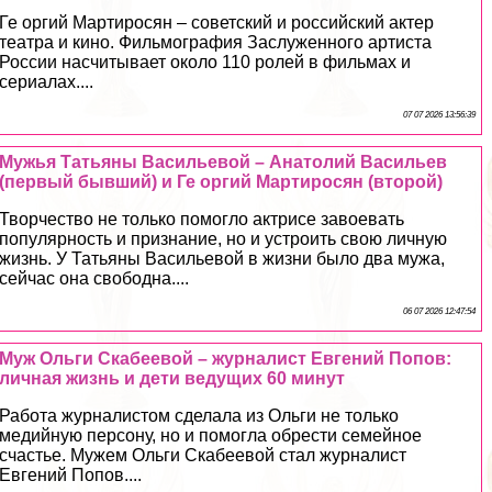
Ге opгий Мартиросян – советский и российский актер
театра и кино. Фильмография Заслуженного артиста
России насчитывает около 110 ролей в фильмах и
сериалах....
07 07 2026 13:56:39
Мужья Татьяны Васильевой – Анатолий Васильев
(первый бывший) и Ге opгий Мартиросян (второй)
Творчество не только помогло актрисе завоевать
популярность и признание, но и устроить свою личную
жизнь. У Татьяны Васильевой в жизни было два мужа,
сейчас она свободна....
06 07 2026 12:47:54
Муж Ольги Скабеевой – журналист Евгений Попов:
личная жизнь и дети ведущих 60 минут
Работа журналистом сделала из Ольги не только
медийную персону, но и помогла обрести семейное
счастье. Мужем Ольги Скабеевой стал журналист
Евгений Попов....