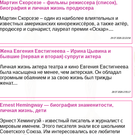
Мартин Скорсезе – фильмы режиссера (список),
биография и личная жизнь продюсера
Мартин Скорсезе – один из наиболее влиятельных и
известных американских кинорежиссёров, а также актёр,
продюсер и сценарист, лауреат премии «Оскар»....
29 07 2026 22:23:54
Жена Евгения Евстигнеева – Ирина Цывина и
бывшие (первая и вторая) супруги актера
Личная жизнь актера театра и кино Евгения Евстигнеева
была насыщена не менее, чем актерская. Он обладал
огромным обаянием и за свою жизнь был трижды
женат....
28 07 2026 2:55:17
Ernest Hemingway — биография знаменитости,
личная жизнь, дети
Эрнест Хемингуэй - известный писатель и журналист с
мировым именем. Этого писателя знали все школьники
Советского Союза. Им интересовались все любители