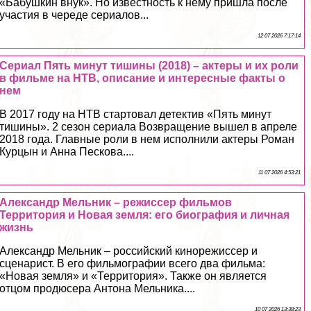
«Бабушкин внук». Но известность к нему пришла после
участия в череде сериалов...
12 07 2026 7:17:14
Сериал Пять минут тишины (2018) – актеры и их роли
в фильме на НТВ, описание и интересные факты о
нем
В 2017 году на НТВ стартовал детектив «Пять минут
тишины». 2 сезон сериала Возвращение вышел в апреле
2018 года. Главные роли в нем исполнили актеры Роман
Курцын и Анна Пескова....
11 07 2026 4:53:21
Александр Мельник – режиссер фильмов
Территория и Новая земля: его биография и личная
жизнь
Александр Мельник – российский кинорежиссер и
сценарист. В его фильмографии всего два фильма:
«Новая земля» и «Территория». Также он является
отцом продюсера Антона Мельника....
10 07 2026 13:38:23