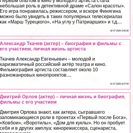
Первым опытом в кино у молодого артиста стала
небольшая роль в детективной драме «Салон красоты».
Его игра понравилась режиссером, и вскоре Финягина
можно было увидеть в таких популярных телесериалах
как «Марш Турецкого», «На углу у Патриарших» и т.д....
02 07 2026 4:44:36
Александр Ткачев (актер) – биография и фильмы с
его участием, личная жизнь артиста
Ткачев Александр Евгеньевич – молодой и
харизматичный российский актёр театра и кино.
Фильмография артиста составляет около 10
разножанровых кинопроектов....
01 07 2026 8:27:59
Дмитрий Орлов (актер) – личная жизнь и биография,
фильмы с его участием
Дмитрия Орлова знают, как актера, сыгравшего
запоминающиеся роли в проектах «Первый после Бога»,
«Ковбои», «Воротилы», «Дом для куклы». Но он пробует
себя и в других амплуа: кинорежиссера, сценариста,