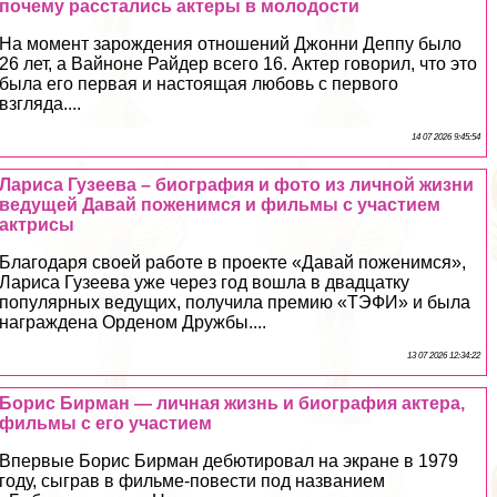
почему расстались актеры в молодости
На момент зарождения отношений Джонни Деппу было
26 лет, а Вайноне Райдер всего 16. Актер говорил, что это
была его первая и настоящая любовь с первого
взгляда....
14 07 2026 9:45:54
Лариса Гузеева – биография и фото из личной жизни
ведущей Давай поженимся и фильмы с участием
актрисы
Благодаря своей работе в проекте «Давай поженимся»,
Лариса Гузеева уже через год вошла в двадцатку
популярных ведущих, получила премию «ТЭФИ» и была
награждена Орденом Дружбы....
13 07 2026 12:34:22
Борис Бирман — личная жизнь и биография актера,
фильмы с его участием
Впервые Борис Бирман дебютировал на экране в 1979
году, сыграв в фильме-повести под названием