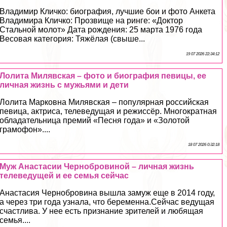
Владимир Кличко: биография, лучшие бои и фото Анкета
Владимира Кличко: Прозвище на ринге: «Доктор
Стальной молот» Дата рождения: 25 марта 1976 года
Весовая категория: Тяжёлая (свыше...
19 07 2026 22:34:12
Лолита Милявская – фото и биография певицы, ее
личная жизнь с мужьями и дети
Лолита Марковна Милявская – популярная российская
певица, актриса, телеведущая и режиссёр. Многократная
обладательница премий «Песня года» и «Золотой
грамофон»....
18 07 2026 0:32:18
Муж Анастасии Чернобровиной – личная жизнь
телеведущей и ее семья сейчас
Анастасия Чернобровина вышла замуж еще в 2014 году,
а через три года узнала, что беременна.Сейчас ведущая
счастлива. У нее есть признание зрителей и любящая
семья....