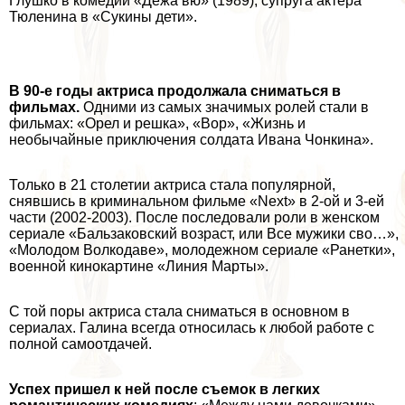
Глушко в комедии «Дежа вю» (1989), супруга актера
Тюленина в «Сукины дети».
В 90-е годы актриса продолжала сниматься в
фильмах.
Одними из самых значимых ролей стали в
фильмах: «Орел и решка», «Вор», «Жизнь и
необычайные приключения солдата Ивана Чонкина».
Только в 21 столетии актриса стала популярной,
снявшись в криминальном фильме «Next» в 2-ой и 3-ей
части (2002-2003). После последовали роли в женском
сериале «Бальзаковский возраст, или Все мужики сво…»,
«Молодом Волкодаве», молодежном сериале «Ранетки»,
военной кинокартине «Линия Марты».
С той поры актриса стала сниматься в основном в
сериалах. Галина всегда относилась к любой работе с
полной самоотдачей.
Успех пришел к ней после съемок в легких