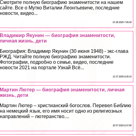
Смотрите полную биографию знаменитости на нашем
сайте. Все о Мутко Виталии Леонтьевиче, последние
новости, видео...
01 08 2026 7:49:30
Владимир Якyнин — биография знаменитости,
личная жизнь, дети
Биография: Владимир Якyнин (30 июня 1948) - экс-глава
РЖД. Читайте полную биографию знаменитости.
Фотографии, подробно о семье, видео, последние
новости 2021 на портале Узнай Всё...
31 07 2026 8:30:19
Мартин Лютер — биография знаменитости, личная
жизнь, дети
Мартин Лютер – христианский богослов. Перевел Библию
на немецкий язык, его имя носит одно из религиозных
направлений – лютеранство....
30 07 2026 8:37:40