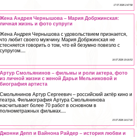
17 07 2026 2:47:58
Жена Андрея Чернышова – Мария Добржинская:
личная жизнь и фото супруги
Жена Андрея Чернышова с удовольствием признается,
что любит своего мужчину. Мария Добржинская не
стесняется говорить о том, что ей безумно повезло с
супругом....
16 07 2026 19:16:53
Артур Смольянинов – фильмы и роли актера, фото
из личной жизни с женой Дарьи Мельниковой и
биография артиста
Смольянинов Артур Сергеевич – российский актёр кино и
театра. Фильмография Артура Смольянинова
насчитывает более 70 работ в основном в
полнометражных фильмах....
15 07 2026 14:17:16
Джонни Депп и Вайнона Райдер – история любви и