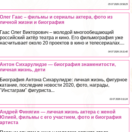
05 07 2026 19:58:29
Олег Гаас – фильмы и сериалы актера, фото из
личной жизни и биография
Гаас Олег Викторович – молодой многообещающий
российский актёр театра и кино. Его фильмография уже
насчитывает около 20 проектов в кино и телесериалах....
04 07 2026 19:31:40
Антон Сихарулидзе — биография знаменитости,
личная жизнь, дети
Биография Антона Сихарулидзе: личная жизнь, фигурное
катание, последние новости 2020, фото, награды,
"Инстаграм" фигуриста...
03 07 2026 0:11:24
Андрей Финягин — личная жизнь актера с женой
Юлией, фильмы с его участием, фото и биография
артиста