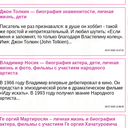
Джон Толкин — биография знаменитости, личная
жизнь, дети
Писатель не раз признавался: в душе он хоббит - такой
же простой и непритязательный. И любил шутить: «Если
меня и запомнят, то только благодаря Властелину колец».
Имя: Джон Толкин (John Tolkien)...
09 07 2026 13:37:31
Владимир Носик — биография актера, дети, личная
жизнь и фото, фильмы с участием народного
артиста
В 1966 году Владимир впервые дебютировал в кино. Он
предстал в эпизодической роли в драматическом фильме
«Иду искать». В 1993 году получил звание Народного
артиста...
08 07 2026 13:48:40
Ге opгий Мартиросян – личная жизнь и биография
актера, фильмы с участием Ге opгия Хачатуровича