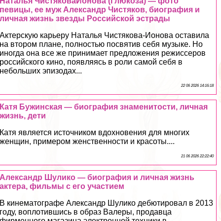
Наталья ЧистяковаИонова (Глюкоза) — фото
певицы, ее муж Александр Чистяков, биография и
личная жизнь звезды Российской эстрады
Актерскую карьеру Наталья Чистякова-Ионова оставила
на втором плане, полностью посвятив себя музыке. Но
иногда она все же принимает предложения режиссеров
российского кино, появляясь в роли самой себя в
небольших эпизодах...
22 06 2026 14:16:18
Катя Бужинская — биография знаменитости, личная
жизнь, дети
Катя является источником вдохновения для многих
женщин, примером женственности и красоты....
21 06 2026 22:22:40
Александр Шулико — биография и личная жизнь
актера, фильмы с его участием
В кинематографе Александр Шулико дебютировал в 2013
году, воплотившись в образ Валеры, продавца
фирменного магазина электронной техники в