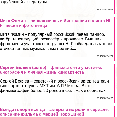
зарубежной литературы....
27 07 2026 0:40:48
Митя Фомин – личная жизнь и биография солиста HI-
Fi, песни и фото певца
Митя Фомин – популярный российский певец, танцор,
актёр, телеведущий, режиссёр и продюсер. Бывший
фронтмен и участник поп-группы Hi-Fi обладатель многих
отечественных музыкальных премий....
26 07 2026 8:45:57
Сергeй Беляев (актер) – фильмы с его участием,
биография и личная жизнь киноартиста
Сергeй Беляев – советский и российский актер театра и
кино, артист труппы МХТ им. А.П.Чехова. В его
фильмографии более 30 ролей в фильмах и сериалах....
25 07 2026 2:40:35
Всегда говори всегда – актеры и их роли в сериале,
описание фильма с Марией Порошиной