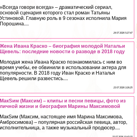
»Всегда говори всегда» – драматический сериал,
основой сценария которого стал роман Татьяны
Устиновой. Главную роль в 9 сезонах исполнила Мария
Порошина....
24 07 2026 5:27:47
Жена Ивана Краско – биография молодой Натальи
Щевель: последние новости о разводе в 2018 году
Молодая жена Ивана Краско познакомилась с ним во
время учебы, ее обвинили в использовании актера для
популярности. В 2018 году Иван Краско и Наталья
Щевель решили развестись....
23 07 2026 3:26:25
МакSим (Максим) – клипы и песни певицы, фото из
личной жизни и биография Марины Максимовой
МакSим (Максим, настоящее имя Марина Максимова,
Амбросимова) – популярная российская певица, автор,
исполнительница, а также музыкальный продюсер....
22 07 2026 10:42:22