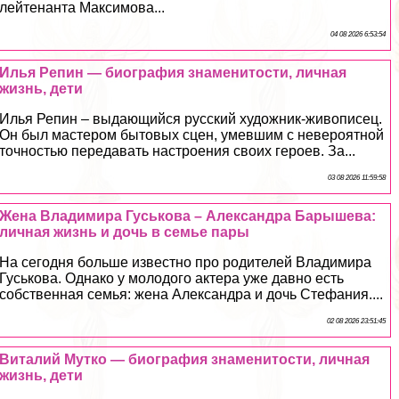
лейтенанта Максимова...
04 08 2026 6:53:54
Илья Репин — биография знаменитости, личная
жизнь, дети
Илья Репин – выдающийся русский художник-живописец.
Он был мастером бытовых сцен, умевшим с невероятной
точностью передавать настроения своих героев. За...
03 08 2026 11:59:58
Жена Владимира Гуськова – Александра Барышева:
личная жизнь и дочь в семье пары
На сегодня больше известно про родителей Владимира
Гуськова. Однако у молодого актера уже давно есть
собственная семья: жена Александра и дочь Стефания....
02 08 2026 23:51:45
Виталий Мутко — биография знаменитости, личная
жизнь, дети