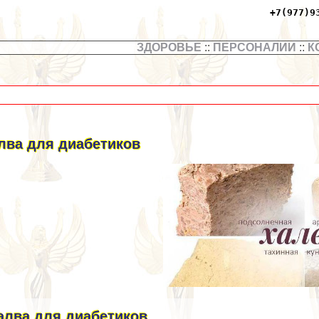
+7(977)9
ЗДОРОВЬЕ
::
ПЕРСОНАЛИИ
::
К
лва для диабетиков
алва для диабетиков