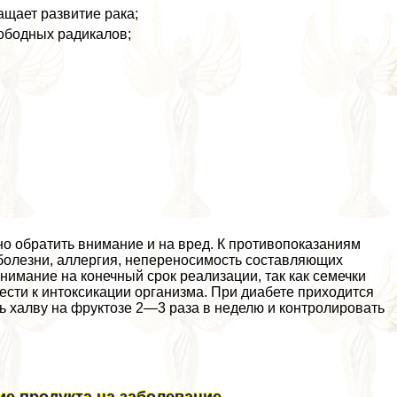
ащает развитие paка;
вободных радикалов;
но обратить внимание и на вред. К противопоказаниям
е болезни, аллергия, непереносимость составляющих
внимание на конечный срок реализации, так как семечки
ести к интоксикации организма. При диабете приходится
ть халву на фруктозе 2—3 раза в неделю и контролировать
ие продукта на заболевание