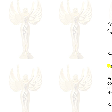
Ку
уп
пр
Ха
П
Ес
ор
се
ки
Ха