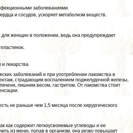
инфекционными заболеваниями.
рдца и сосудов, ускоряет метаболизм веществ.
а для женщин в положении, ведь она предупреждает
 пластинок.
 и лекарства
еских заболеваний и при употрeблении лакомства в
циентам, страдающим воспалением поджелудочной железы,
ечени, лишним весом, гастритом. От лакомства стоит
енсации.
сть не раньше чем 1,5 месяца после хирургического
так как содержит легкоусвояемые углеводы и ее
чить из меню, попав в организм, она резко повышает