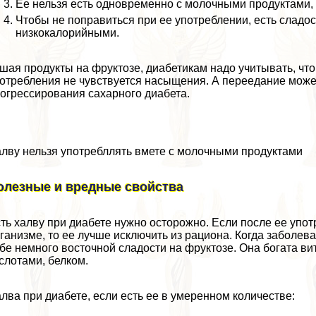
Ее нельзя есть одновременно с молочными продуктами
Чтобы не поправиться при ее употрeблении, есть сладо
низкокалорийными.
шая продукты на фруктозе, диабетикам надо учитывать, что 
отрeбления не чувствуется насыщения. А переедание може
огрессирования сахарного диабета.
лву нельзя употрeбллять вмете с молочными продуктами
олезные и вредные свойства
ть халву при диабете нужно осторожно. Если после ее уп
ганизме, то ее лучше исключить из рациона. Когда заболев
бе немного восточной сладости на фруктозе. Она богата в
слотами, белком.
лва при диабете, если есть ее в умеренном количестве: