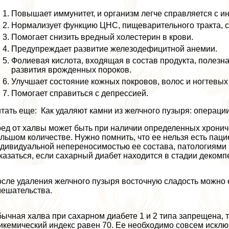
Повышает иммунитет, и организм легче справляется с 
Нормализует функцию ЦНС, пищеварительного тpaкта, се
Помогает снизить вредный холестерин в крови.
Предупреждает развитие железодефицитной анемии.
Фолиевая кислота, входящая в состав продукта, полезн
развития врожденных пороков.
Улучшает состояние кожных покровов, волос и ногтевых
Помогает справиться с депрессией.
тать еще: Как удаляют камни из желчного пузыря: операции
ед от халвы может быть при наличии определенных хронич
льшом количестве. Нужно помнить, что ее нельзя есть па
дивидуальной непереносимостью ее состава, патологиями п
казаться, если сахарный диабет находится в стадии декомп
сле удаления желчного пузыря восточную сладость можно е
ешательства.
ычная халва при сахарном диабете 1 и 2 типа запрещена, 
икемический индекс равен 70. Ее необходимо совсем исклю