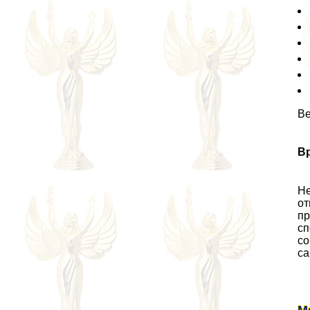
Ве
В
Не
от
пр
сп
со
са
М