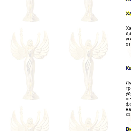
Х
Ха
ди
уг
от
К
Лу
тр
уд
пе
фр
на
ка
В