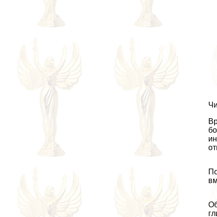
Чи
Вр
бо
ин
от
По
вм
Об
гл