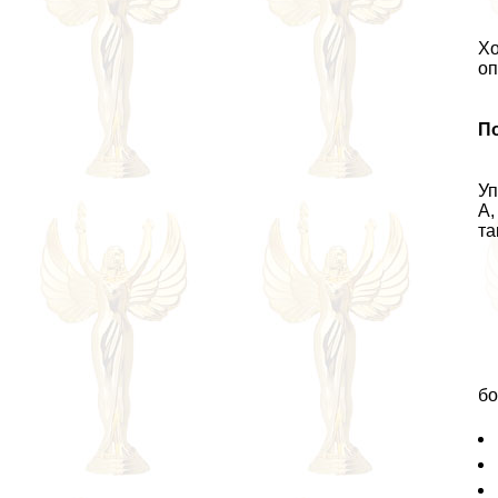
Хо
оп
П
Уп
А,
та
бо