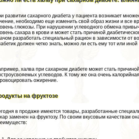
и развитии сахарного диабета у пациента возникает множес
чение, необходимо еще изменить свой образ жизни и все в
овень глюкозы. При нарушении углеводного обмена привычн
овень сахара в крови и может стать причиной диабетическо
ачом разработать специальный рацион в зависимости от воз
абетик должен четко знать, можно ли есть ему тот или иной 
пример, халва при сахарном диабете может стать причиной
строусвояемых углеводов. К тому же она очень калорийная 
ровоцировать ожирение.
родукты на фруктозе
годня в продаже имеются товары, разработанные специальн
хар заменен на фруктозу. По своим вкусовым качествам она
еимуществ: