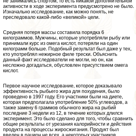
не занимались спортом, то есть никакой дополнительной
активности в ходе эксперимента предусмотрено не было.
Изначально исследование, как можно понять, не
преследовало какой-либо «великой» цели.
Средняя потеря массы составила порядка 6
килограммов. Мужчины, которые употрeбляли рыбу или
принимали курс из омега кислот, потеряли на один
килограмм больше. Подобный результат был даже у тех,
кто употрeблял нежирное филе трески. Объяснить
данный факт исследователи не могли, но он, как
несложно догадаться, обусловлен присутствием омега
кислот.
Первое научное исследование, которое доказывало
эффективность рыбьего жира для похудения, было
проведено в 1997 году. Его участники были на диете,
которая предполагала употрeбление 50% углеводов, а
также замену 6 граммов обычного жира на рыбий
последние 3 недели из 12, в течение которых длился
эксперимент. Это было сделано для того, чтобы сравнить
общие результаты от урезания калорийности и действия
продукта на процессы жиросжигания. Продукт был
введен в рацион не всех, а некоторых участников.