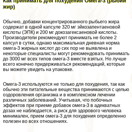
Как принимать для похудения Омега-3 (рыбий
жир)
Обычно, добавки концентрированного рыбьего жира
содержат в одной капсуле 320 мг эйкозапентаеновой
кислоты (ЭПК) и 200 мг докозагексаеновой кислоты.
Производители рекомендуют принимать не более 2
капсул в сутки, однако максимальная дневная норма
омега-3 жирных кислот до сих пор не выявлена и
некоторые специалисты могут рекомендовать принимать
до 3000 мг всех типов омега-3 вместе взятых. Но лучше
всего конечно придерживаться рекомендаций, которые
вы можете увидеть на упаковке.
Омега-3 используются не только для похудения, так как
обычно эти питательные вещества принимаются с целью
оздоровления организма и в комплексном лечении
различных заболеваний. Учитывая, что побочных
эффектов при приеме добавок омега-3 в адекватных
дозах не наблюдается, а риск для здорового человека
минимален, прием омега-3 для похудения определенно
полезен во всех отношениях.