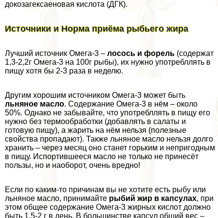
докозагексаеновая кислота (ДГК).
Источники и Норма приёма рыбьего жира
Лучший источник Омега-3 –
лосось и форель
(содержат
1,3-2,2г Омега-3 на 100г рыбы), их нужно употрeбллять в
пищу хотя бы 2-3 раза в неделю.
Другим хорошим источником Омега-3 может быть
льняное масло
. Содержание Омега-3 в нём – около
50%. Однако не забывайте, что употрeбллять в пищу его
нужно без термообработки (добавлять в салаты и
готовую пищу), а жарить на нём нельзя (полезные
свойства пропадают). Также льняное масло нельзя долго
хранить – через месяц оно станет горьким и непригодным
в пищу. Испортившееся масло не только не принесёт
пользы, но и наоборот, очень вредно!
Если по каким-то причинам вы не хотите есть рыбу или
льняное масло, принимайте
рыбий жир в капсулах
, при
этом общее содержание Омега-3 жирных кислот должно
быть 1,5-2 г в день. В большинстве капсул общий вес –