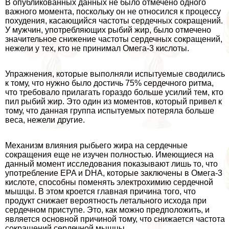
В опубликованных данных не было отмечено одного
важного момента, поскольку он не относился к процессу
похудения, касающийся частоты сердечных сокращений.
У мужчин, употрeбляющих рыбий жир, было отмечено
значительное снижение частоты сердечных сокращений,
нежели у тех, кто не принимал Омега-3 кислоты.
Упражнения, которые выполняли испытуемые сводились
к тому, что нужно было достичь 75% сердечного ритма,
что требовало прилагать гораздо больше усилий тем, кто
пил рыбий жир. Это один из моментов, который привел к
тому, что данная группа испытуемых потеряла больше
веса, нежели другие.
Механизм влияния рыбьего жира на сердечные
сокращения еще не изучен полностью. Имеющиеся на
данный момент исследования показывают лишь то, что
употрeбление EPA и DHA, которые заключены в Омега-3
кислоте, способны поменять электрохимию сердечной
мышцы. В этом кроется главная причина того, что
продукт снижает вероятность летального исхода при
сердечном приступе. Это, как можно предположить, и
является основной причиной тому, что снижается частота
сокращений сердечной мышцы.