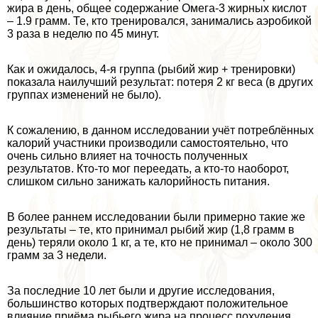
жира в день, общее содержание Омега-3 жирных кислот
– 1.9 грамм. Те, кто тренировался, занимались аэробикой
3 раза в неделю по 45 минут.
Как и ожидалось, 4-я группа (рыбий жир + тренировки)
показала наилучший результат: потеря 2 кг веса (в других
группах изменений не было).
К сожалению, в данном исследовании учёт потрeблённых
калорий участники производили самостоятельно, что
очень сильно влияет на точность полученных
результатов. Кто-то мог переедать, а кто-то наоборот,
слишком сильно занижать калорийность питания.
В более раннем исследовании были примерно такие же
результаты – те, кто принимал рыбий жир (1,8 грамм в
день) теряли около 1 кг, а те, кто не принимал – около 300
грамм за 3 недели.
За последние 10 лет были и другие исследования,
большинство которых подтверждают положительное
влияние приёма рыбьего жира на процесс похудения.