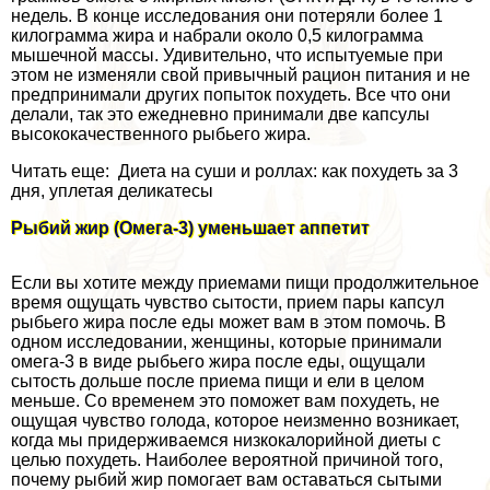
недель. В конце исследования они потеряли более 1
килограмма жира и набрали около 0,5 килограмма
мышечной массы. Удивительно, что испытуемые при
этом не изменяли свой привычный рацион питания и не
предпринимали других попыток похудеть. Все что они
делали, так это ежедневно принимали две капсулы
высококачественного рыбьего жира.
Читать еще: Диета на суши и роллах: как похудеть за 3
дня, уплетая деликатесы
Рыбий жир (Омега-3) уменьшает аппетит
Если вы хотите между приемами пищи продолжительное
время ощущать чувство сытости, прием пары капсул
рыбьего жира после еды может вам в этом помочь. В
одном исследовании, женщины, которые принимали
омега-3 в виде рыбьего жира после еды, ощущали
сытость дольше после приема пищи и ели в целом
меньше. Со временем это поможет вам похудеть, не
ощущая чувство голода, которое неизменно возникает,
когда мы придерживаемся низкокалорийной диеты с
целью похудеть. Наиболее вероятной причиной того,
почему рыбий жир помогает вам оставаться сытыми