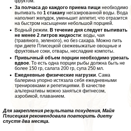
фруктом.
За полчаса до каждого приема пищи
необходимо
выпивать по
1 стакану
негазированной воды. Вода
наполнит желудок, уменьшит аппетит, что отразится
на быстром насыщении небольшой порцией.
Водный режим.
В течение дня следует выпивать
не менее 2 литров жидкости
: воды, чая
(травяного, зеленого), но без сахара. Можно пить
при диете Плисецкой свежевыжатые овощные и
фруктовые соки, отвары, несладкие компоты.
Привычный объем порции необходимо урезать
вдвое
. То есть одна порции рыбы должна быть не
более 150 гр, салата 200 гр, супа 250 мл.
Ежедневные физические нагрузки
. Сама
балерина упopно истязала себя ежедневными
тренировками и репетициями. В качестве
альтернативы можно заняться фитнесом,
аэробикой, плаванием.
Для закрепления результата похудения, Майя
Плисецкая рекомендовала повторить диету
спустя два месяца.