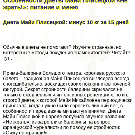
Особенности диеты Майи Плисецкой «Не
жрать!»: питание и меню
Диета Майи Плисецкой: минус 10 кг за 15 дней
Обычные диеты не помогают? Изучите странные, но
интересные методы похудения знаменитостей? Читайте
тут .
Прима-балерина Большого театра, королева русского
балета – грациозная Майя Плисецкая выглядела всегда
сногсшибательно, восхищая своих поклонников точеной
фигурой. Секрет стройности балерины скрывался не
только в ежедневных и интенсивных репетициях, но и в
строгой диете, к которой Майя Михайловна периодически
прибегала, когда нужно было сбросить лишний вес, в
особенности перед важными выступлениями. Диета
Майи Плисецкой в народе получила звучное название
«Не жрать», из-за реплики балерины на вопрос
французской журналистки по поводу ее стройности:
«Сижу не жравши!»