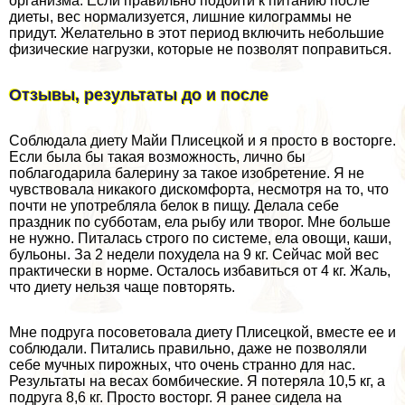
организма. Если правильно подойти к питанию после
диеты, вес нормализуется, лишние килограммы не
придут. Желательно в этот период включить небольшие
физические нагрузки, которые не позволят поправиться.
Отзывы, результаты до и после
Соблюдала диету Майи Плисецкой и я просто в восторге.
Если была бы такая возможность, лично бы
поблагодарила балерину за такое изобретение. Я не
чувствовала никакого дискомфорта, несмотря на то, что
почти не употрeбляла белок в пищу. Делала себе
праздник по субботам, ела рыбу или творог. Мне больше
не нужно. Питалась строго по системе, ела овощи, каши,
бульоны. За 2 недели похудела на 9 кг. Сейчас мой вес
пpaктически в норме. Осталось избавиться от 4 кг. Жаль,
что диету нельзя чаще повторять.
Мне подруга посоветовала диету Плисецкой, вместе ее и
соблюдали. Питались правильно, даже не позволяли
себе мучных пирожных, что очень странно для нас.
Результаты на весах бомбические. Я потеряла 10,5 кг, а
подруга 8,6 кг. Просто восторг. Я ранее сидела на