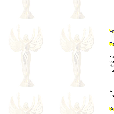
Ч
П
Ка
бе
Не
ви
Мн
по
К