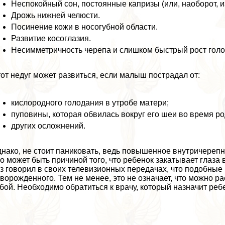
Неспокойный сон, постоянные капризы (или, наоборот, и
Дрожь нижней челюсти.
Посинение кожи в носогубной области.
Развитие косоглазия.
Несимметричность черепа и слишком быстрый рост гол
от недуг может развиться, если малыш пострадал от:
кислородного голодания в утробе матери;
пуповины, которая обвилась вокруг его шеи во время ро
других осложнений.
нако, не стоит паниковать, ведь повышенное внутричерепн
о может быть причиной того, что ребенок закатывает глаза 
з говорил в своих телевизионных передачах, что подобные
ворожденного. Тем не менее, это не означает, что можно р
бой. Необходимо обратиться к врачу, который назначит реб