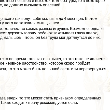
 рвотных позывов и высокой температуры, то в некоторых
ие, не должно вызывать опасений:
е всего так ведут себя малыши до 4 месяцев. В этом
ы у него не затекали мышцы шеи.
ое количество самых разных игрушек. Возможно, одна из
меет держать голову, ребенок закатывает глаза вверх,
д малышом, чтобы он без труда мог дотянуться до них.
это во время того, как он хнычет, то это тоже не является
е нервное расстройство, которое скоро пройдет.
аза, то это может быть попыткой сесть или перевернуться
аза вверх, то это может стать признаком определенных
 Также сходит к врачу рекомендуется если: