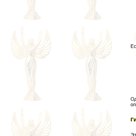
Ес
Од
оп
Г
Эт