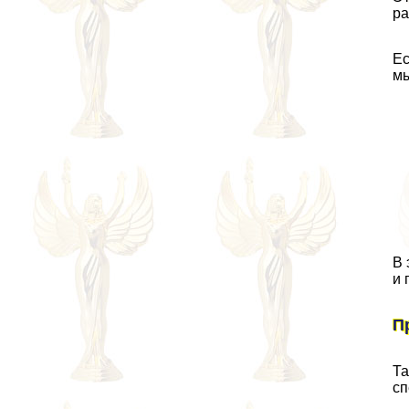
ра
Ес
мы
В 
и 
П
Та
сп