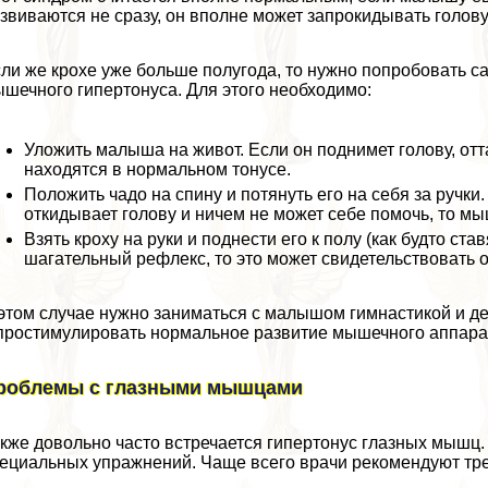
звиваются не сразу, он вполне может запрокидывать голову
ли же крохе уже больше полугода, то нужно попробовать са
шечного гипертонуса. Для этого необходимо:
Уложить малыша на живот. Если он поднимет голову, от
находятся в нормальном тонусе.
Положить чадо на спину и потянуть его на себя за ручки
откидывает голову и ничем не может себе помочь, то м
Взять кроху на руки и поднести его к полу (как будто ста
шагательный рефлекс, то это может свидетельствовать о
этом случае нужно заниматься с малышом гимнастикой и д
простимулировать нормальное развитие мышечного аппара
роблемы с глазными мышцами
кже довольно часто встречается гипертонус глазных мышц
ециальных упражнений. Чаще всего врачи рекомендуют тр