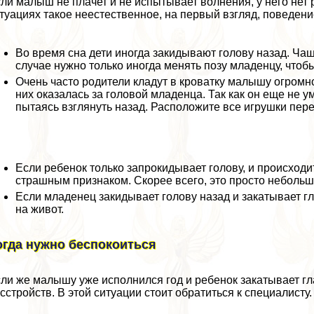
ли малыш не плачет и не испытывает волнения, у него нет
туациях такое неестественное, на первый взгляд, поведен
Во время сна дети иногда закидывают голову назад. Чащ
случае нужно только иногда менять позу младенцу, чтоб
Очень часто родители кладут в кроватку малышу огромн
них оказалась за головой младенца. Так как он еще не у
пытаясь взглянуть назад. Расположите все игрушки пере
Если ребенок только запрокидывает голову, и происходит 
страшным признаком. Скорее всего, это просто небольшо
Если младенец закидывает голову назад и закатывает гл
на живот.
огда нужно беспокоиться
ли же малышу уже исполнился год и ребенок закатывает гл
сстройств. В этой ситуации стоит обратиться к специалисту.