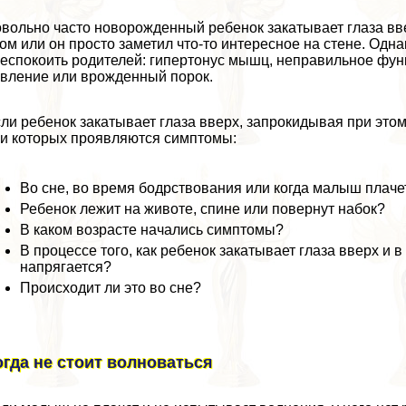
вольно часто новорожденный ребенок закатывает глаза в
ом или он просто заметил что-то интересное на стене. Одна
еспокоить родителей: гипертонус мышц, неправильное фу
вление или врожденный порок.
ли ребенок закатывает глаза вверх, запрокидывая при этом
и которых проявляются симптомы:
Во сне, во время бодрствования или когда малыш плаче
Ребенок лежит на животе, спине или повернут набок?
В каком возрасте начались симптомы?
В процессе того, как ребенок закатывает глаза вверх и в
напрягается?
Происходит ли это во сне?
огда не стоит волноваться