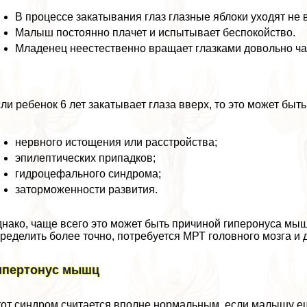
В процессе закатывания глаз глазные яблоки уходят не в
Малыш постоянно плачет и испытывает беспокойство.
Младенец неестественно вращает глазками довольно час
ли ребенок 6 лет закатывает глаза вверх, то это может быт
нервного истощения или расстройства;
эпилептических припадков;
гидроцефального синдрома;
заторможенности развития.
нако, чаще всего это может быть причиной гиперонуса мы
ределить более точно, потребуется МРТ головного мозга и 
ипертонус мышц
от синдром считается вполне нормальным, если малышу ещ