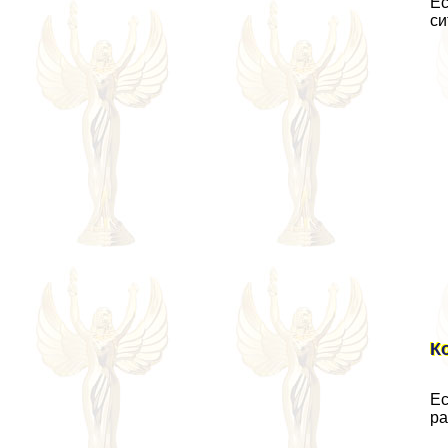
Ес
си
К
Ес
ра