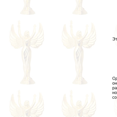
Эт
Од
он
ра
но
со