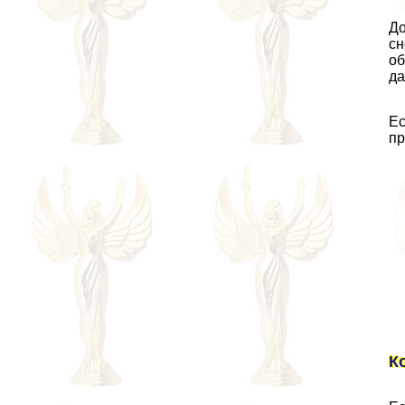
До
сн
об
да
Ес
пр
К