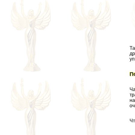
Та
др
уп
П
Ча
тр
на
оч
Чт