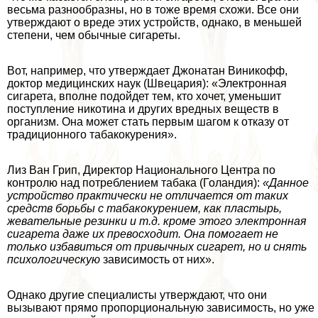
весьма разнообразны, но в тоже время схожи. Все они
утверждают о вреде этих устройств, однако, в меньшей
степени, чем обычные сигареты.
Вот, например, что утверждает Джонатан Виникофф,
доктор медицинских наук (Швецария): «Электронная
сигарета, вполне подойдет тем, кто хочет, уменьшит
поступление никотина и других вредных веществ в
организм. Она может стать первым шагом к отказу от
традиционного табакокурения».
Лиз Ван Грип, Директор Национального Центра по
контролю над потрeблением табака (Голандия):
«Данное
устройство пpaктически не отличается от таких
средств борьбы с табакокурением, как пластырь,
жевательные резинки и т.д. кроме этого электронная
сигарета даже их превосходит. Она помогает не
только избавиться от привычных сигарет, но и снять
психологическую
зависимость от них».
Однако другие специалисты утверждают, что они
вызывают прямо пропорциональную зависимость, но уже