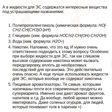
А в жидкости для ЭС содержатся интересные вещества
под устрашающими названиями:
Полипропиленгликоль (химическая формула:
HO[-
CH2-CH(CH3)O-]nH
)
Глицерин (хим. формула
HOCH2-CH(OH)-CH2OH
)
Вода (хим. формула:
H2O
=)
Никотин. Напомню, что это яд. И нужно очень
ответственно подходить к этому вопросу. Особенно
при выборе жидкости для ЭС, так как слишком
высокое содержание никотина может вызвать
передозировку, вплоть до необратимых
последствий для организма. Это действительно
очень опасно. А еще лучше использовать жидкости
для ЭС, которые вообще не содержат никотина.
Пищевые ароматизаторы. Те самые, которыми
напичканы почти все современные продукты из
супермаркета. Именно они дают аромат фруктов,
напитков и.т.д. Да вообще, любой аромат можно
имитировать. Даже соленых огурцов, для людей,
которые понимают толк в парении =)