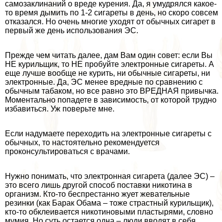
самозаклинаний о вреде курения. Да, я умудрялся какое-
то время дымить по 1-2 сигареты в день, но скоро совсем
отказался. Но очень многие уходят от обычных сигарет в
первый же день использования ЭС.
Прежде чем читать далее, дам Вам один совет: если Вы
НЕ курильщик, то НЕ пробуйте электронные сигареты. А
еще лучше вообще не курить, ни обычные сигареты, ни
электронные. Да, ЭС менее вредные по сравнению с
обычным табаком, но все равно это ВРЕДНАЯ привычка.
Моментально попадете в зависимость, от которой трудно
избавиться. Уж поверьте мне.
Если надумаете переходить на электронные сигареты с
обычных, то настоятельно рекомендуется
проконсультироваться с врачами.
Нужно понимать, что электронная сигарета (далее ЭС) –
это всего лишь другой способ поставки никотина в
организм. Кто-то беспрестанно жует жевательные
резинки (как Баpaк Обама – тоже страстный курильщик),
кто-то обклеивается никотиновыми пластырями, словно
мумия. Но суть остается одна – люди вводят в себя