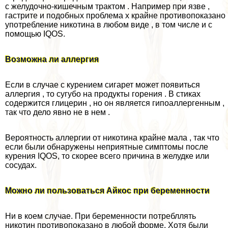
с желудочно-кишечным тpaктом . Например при язве ,
гастрите и подобных проблема х крайне противопоказано
употрeбление никотина в любом виде , в том числе и с
помощью IQOS.
Возможна ли аллергия
Если в случае с курением сигарет может появиться
аллергия , то сугубо на продукты горения . В стиках
содержится глицерин , но он является гипоаллергенным ,
так что дело явно не в нем .
Вероятность аллергии от никотина крайне мала , так что
если были обнаружены неприятные симптомы после
курения IQOS, то скорее всего причина в желудке или
сосудах.
Можно ли пользоваться Айкос при беременности
Ни в коем случае. При беременности потрeбллять
никотин противопоказано в любой форме. Хотя были