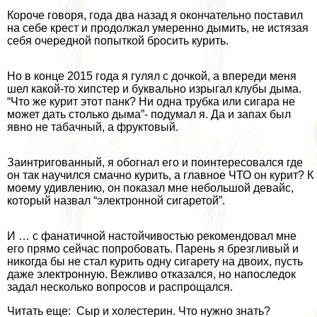
Короче говоря, года два назад я окончательно поставил
на себе крест и продолжал умеренно дымить, не истязая
себя очередной попыткой бросить курить.
Но в конце 2015 года я гулял с дочкой, а впереди меня
шел какой-то хипстер и буквально изрыгал клубы дыма.
“Что же курит этот панк? Ни одна трубка или сигара не
может дать столько дыма”- подумал я. Да и запах был
явно не табачный, а фруктовый.
Заинтригованный, я обогнал его и поинтересовался где
он так научился смачно курить, а главное ЧТО он курит? К
моему удивлению, он показал мне небольшой девайс,
который назвал “электронной сигаретой”.
И … с фанатичной настойчивостью рекомендовал мне
его прямо сейчас попробовать. Парень я брезгливый и
никогда бы не стал курить одну сигарету на двоих, пусть
даже электронную. Вежливо отказался, но напоследок
задал несколько вопросов и распрощался.
Читать еще: Сыр и холестерин. Что нужно знать?