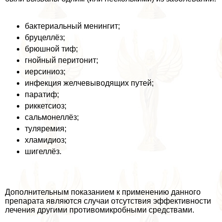
бактериальный менингит;
бруцеллёз;
брюшной тиф;
гнойный перитонит;
иерсиниоз;
инфекция желчевыводящих путей;
паратиф;
риккетсиоз;
сальмонеллёз;
туляремия;
xлaмидиоз;
шигеллёз.
Дополнительным показанием к применению данного
препарата являются случаи отсутствия эффективности
лечения другими противомикробными средствами.