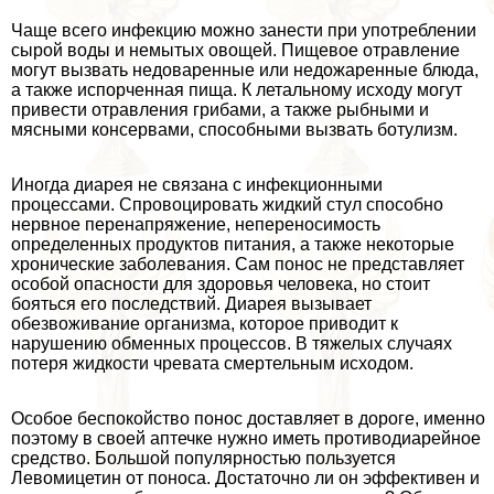
Чаще всего инфекцию можно занести при употрeблении
сырой воды и немытых овощей. Пищевое отравление
могут вызвать недоваренные или недожаренные блюда,
а также испорченная пища. К летальному исходу могут
привести отравления грибами, а также рыбными и
мясными консервами, способными вызвать ботулизм.
Иногда диарея не связана с инфекционными
процессами. Спровоцировать жидкий стул способно
нервное перенапряжение, непереносимость
определенных продуктов питания, а также некоторые
хронические заболевания. Сам понос не представляет
особой опасности для здоровья человека, но стоит
бояться его последствий. Диарея вызывает
обезвоживание организма, которое приводит к
нарушению обменных процессов. В тяжелых случаях
потеря жидкости чревата cмepтельным исходом.
Особое беспокойство понос доставляет в дороге, именно
поэтому в своей аптечке нужно иметь противодиарейное
средство. Большой популярностью пользуется
Левомицетин от поноса. Достаточно ли он эффективен и