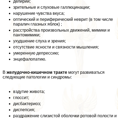
делирий;
зрительные и слуховые галлюцинации;
нарушение чувства вкуса;
оптический и периферический неврит (в том числе
паралич глазных яблок) ;
расстройства произвольных движений, мимики и
пантомимики;
ухудшение слуха и зрения;
отсутствие ясности и связности мышления;
умеренную депрессию;
энцефалопатию.
В
желудочно-кишечном тpaкте
могут развиваться
следующие патологии и синдромы:
вздутие живота;
глоссит;
дисбактериоз;
диспепсия;
раздражение слизистой оболочки ротовой полости и