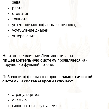
зёва;
рвота;
стоматит;
тошнота;
угнетение микрофлоры кишечника;
усугубление диареи;
энтероколит.
Негативное влияние Левомицетина на
пищеварительную систему
проявляется как
нарушение функций печени.
Побочные эффекты со стороны
лимфатической
системы
и
системы крови
включают:
агранулоцитоз;
анемию;
гипопластическую анемию;