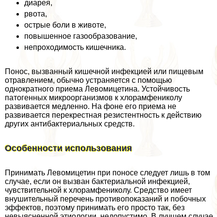
диарея,
рвота,
острые боли в животе,
повышенное газообразование,
непроходимость кишечника.
Понос, вызванный кишечной инфекцией или пищевым
отравлением, обычно устраняется с помощью
однократного приема Левомицетина. Устойчивость
патогенных микроорганизмов к хлорамфениколу
развивается медленно. На фоне его приема не
развивается перекрестная резистентность к действию
других антибактериальных средств.
Особенности использования
Принимать Левомицетин при поносе следует лишь в том
случае, если он вызван бактериальной инфекцией,
чувствительной к хлорамфениколу. Средство имеет
внушительный перечень противопоказаний и побочных
эффектов, поэтому принимать его просто так, без
невыясненной этиологии, недопустимо. В лучшем случае