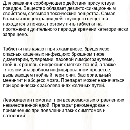
Для оказания сорбирующего действия присутствует
повидон. Вещество обладает дезинтоксикационным
свойством, связывая токсические вещества. Самая
большая концентрация действующего вещества
находится в почках, поэтому пить таблетки на
протяжении длительного периода времени категорически
запрещено.
Таблетки назначают при xлaмидиозе, бруцеллезе,
опасных кишечных инфекциях: брюшном тифе,
дизентерии, туляремии, паховой лимфогранулеме,
гнойных раневых инфекциях мягких тканей, а также
тяжелом анаэробном инфицированном процессе,
вызывающем гнойный перитонит, бактериальный
менингит и абсцесс мозга. Препарат может назначаться
при хронических заболеваниях желчных путей.
Левомицетин помогает при всевозможных отравлениях
некачественной едой. Препарат рекомендован к
применению при появлении таких симптомов и
патологий: