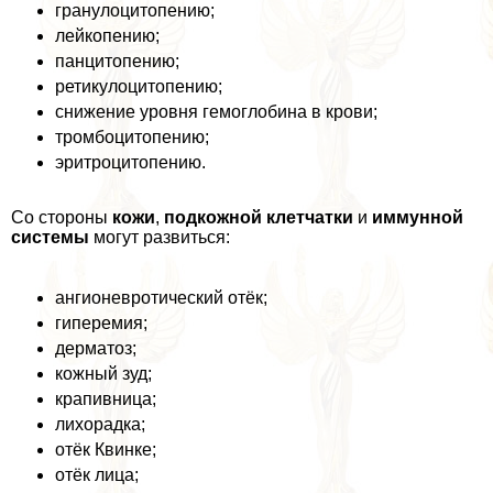
гранулоцитопению;
лейкопению;
панцитопению;
ретикулоцитопению;
снижение уровня гемоглобина в крови;
тромбоцитопению;
эритроцитопению.
Со стороны
кожи
,
подкожной клетчатки
и
иммунной
системы
могут развиться:
ангионевротический отёк;
гиперемия;
дерматоз;
кожный зуд;
крапивница;
лихорадка;
отёк Квинке;
отёк лица;