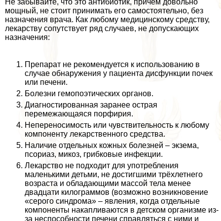
Не забывайте, что это антибиотик, причём довольно
мощный, не стоит принимать его самостоятельно, без
назначения врача. Как любому медицинскому средству,
лекарству сопутствует ряд случаев, не допускающих
назначения:
Препарат не рекомендуется к использованию в
случае обнаружения у пациента дисфункции почек
или печени.
Болезни гемопоэтических органов.
Диагностированная заранее острая
перемежающаяся порфирия.
Непереносимость или чувствительность к любому
компоненту лекарственного средства.
Наличие отдельных кожных болезней – экзема,
псориаз, микоз, грибковые инфекции.
Лекарство не подходит для употрeбления
маленькими детьми, не достигшими трёхлетнего
возраста и обладающими массой тела менее
двадцати килограммов (возможно возникновение
«серого синдрома» – явления, когда отдельные
компоненты накапливаются в детском организме из-
за неспособности печени справляться с ними и