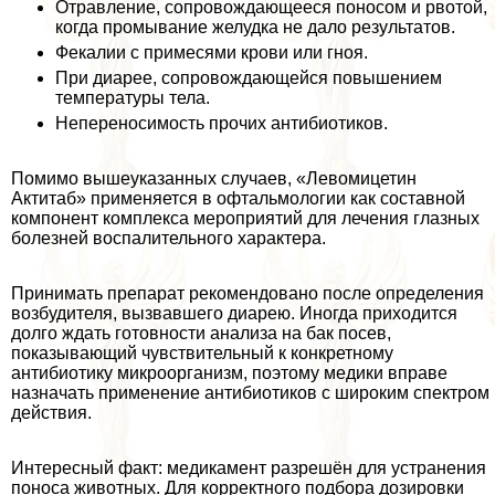
Отравление, сопровождающееся поносом и рвотой,
когда промывание желудка не дало результатов.
Фекалии с примесями крови или гноя.
При диарее, сопровождающейся повышением
температуры тела.
Непереносимость прочих антибиотиков.
Помимо вышеуказанных случаев, «Левомицетин
Актитаб» применяется в офтальмологии как составной
компонент комплекса мероприятий для лечения глазных
болезней воспалительного хаpaктера.
Принимать препарат рекомендовано после определения
возбудителя, вызвавшего диарею. Иногда приходится
долго ждать готовности анализа на бак посев,
показывающий чувствительный к конкретному
антибиотику микроорганизм, поэтому медики вправе
назначать применение антибиотиков с широким спектром
действия.
Интересный факт: медикамент разрешён для устранения
поноса животных. Для корректного подбора дозировки