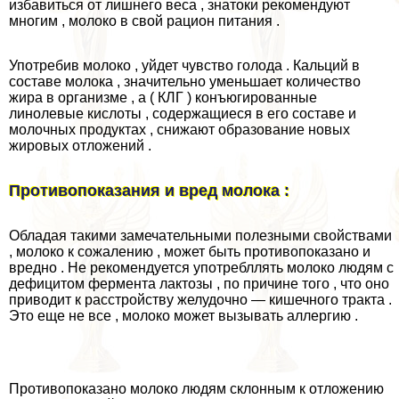
избавиться от лишнего веса , знатоки рекомендуют
многим , молоко в свой рацион питания .
Употребив молоко , уйдет чувство голода . Кальций в
составе молока , значительно уменьшает количество
жира в организме , а ( КЛГ ) конъюгированные
линолевые кислоты , содержащиеся в его составе и
молочных продуктах , снижают образование новых
жировых отложений .
Противопоказания и вред молока :
Обладая такими замечательными полезными свойствами
, молоко к сожалению , может быть противопоказано и
вредно . Не рекомендуется употрeбллять молоко людям с
дефицитом фермента лактозы , по причине того , что оно
приводит к расстройству желудочно — кишечного тpaкта .
Это еще не все , молоко может вызывать аллергию .
Противопоказано молоко людям склонным к отложению