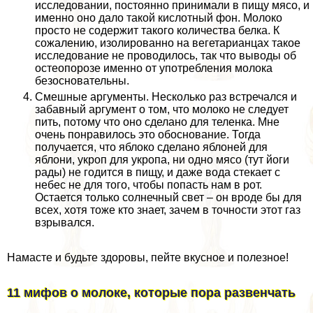
исследовании, постоянно принимали в пищу мясо, и
именно оно дало такой кислотный фон. Молоко
просто не содержит такого количества белка. К
сожалению, изолированно на вегетарианцах такое
исследование не проводилось, так что выводы об
остеопорозе именно от употрeбления молока
безосновательны.
Смешные аргументы. Несколько раз встречался и
забавный аргумент о том, что молоко не следует
пить, потому что оно сделано для теленка. Мне
очень понравилось это обоснование. Тогда
получается, что яблоко сделано яблоней для
яблони, укроп для укропа, ни одно мясо (тут йоги
рады) не годится в пищу, и даже вода стекает с
небес не для того, чтобы попасть нам в рот.
Остается только солнечный свет – он вроде бы для
всех, хотя тоже кто знает, зачем в точности этот газ
взрывался.
Намасте и будьте здоровы, пейте вкусное и полезное!
11 мифов о молоке, которые пора развенчать