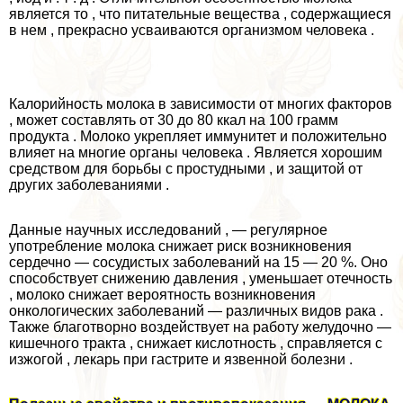
является то , что питательные вещества , содержащиеся
в нем , прекрасно усваиваются организмом человека .
Калорийность молока в зависимости от многих факторов
, может составлять от 30 до 80 ккал на 100 грамм
продукта . Молоко укрепляет иммунитет и положительно
влияет на многие органы человека . Является хорошим
средством для борьбы с простудными , и защитой от
других заболеваниями .
Данные научных исследований , — регулярное
употрeбление молока снижает риск возникновения
сердечно — сосудистых заболеваний на 15 — 20 %. Оно
способствует снижению давления , уменьшает отечность
, молоко снижает вероятность возникновения
oнкoлoгических заболеваний — различных видов paка .
Также благотворно воздействует на работу желудочно —
кишечного тpaкта , снижает кислотность , справляется с
изжогой , лекарь при гастрите и язвенной болезни .