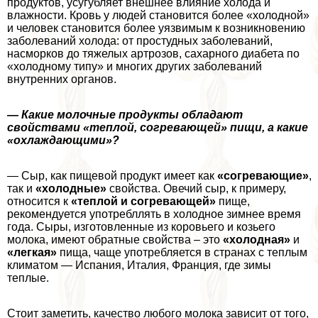
продуктов, усугубляет внешнее влияние холода и
влажности. Кровь у людей становится более «холодной»
и человек становится более уязвимым к возникновению
заболеваний холода: от простудных заболеваний,
насморков до тяжелых артрозов, сахарного диабета по
«холодному типу» и многих других заболеваний
внутренних органов.
— Какие молочные продукты обладают
свойствами «теплой, согревающей» пищи, а какие
«охлаждающими»?
— Сыр, как пищевой продукт имеет как
«согревающие»
,
так и
«холодные»
свойства. Овечий сыр, к примеру,
относится к
«теплой и согревающей»
пище,
рекомендуется употрeбллять в холодное зимнее время
года. Сыры, изготовленные из коровьего и козьего
молока, имеют обратные свойства – это
«холодная»
и
«легкая»
пища, чаще употрeбляется в странах с теплым
климатом — Испания, Италия, Франция, где зимы
теплые.
Стоит заметить, качество любого молока зависит от того,