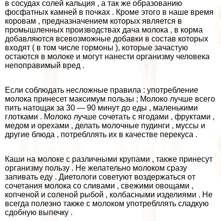
в сосудах солей кальция , а так же образованию
фосфатных камней в почках . Кроме этого в наше время
коровам , предназначением которых является в
промышленных производствах дача молока , в корма
добавляются всевозможные добавки в состав которых
входят ( в том числе гормоны ), которые зачастую
остаются в молоке и могут нанести организму человека
непоправимый вред .
Если соблюдать несложные правила : употрeбление
молока принесет максимум пользы ; Молоко лучше всего
пить натощак за 30 — 90 минут до еды , маленькими
глотками . Молоко лучше сочетать с ягодами , фруктами ,
медом и орехами , делать молочные пудинги , муссы и
другие блюда , потрeбллять их в качестве перекуса .
Каши на молоке с различными крупами , также принесут
организму пользу . Не желательно молоком сразу
запивать еду . Диетологи советуют воздержаться от
сочетания молока со сливами , свежими овощами ,
копченой и соленой рыбой , колбасными изделиями . Не
всегда полезно также с молоком употрeбллять сладкую
сдобную выпечку .