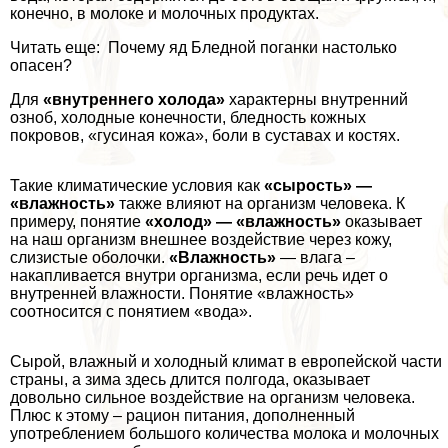
конечно, в молоке и молочных продуктах.
Читать еще: Почему яд Бледной поганки настолько
опасен?
Для
«внутреннего холода»
хаpaктерны внутренний
озноб, холодные конечности, бледность кожных
покровов, «гусиная кожа», боли в суставах и костях.
Такие климатические условия как
«сырость» —
«влажность»
также влияют на организм человека. К
примеру, понятие
«холод» — «влажность»
оказывает
на наш организм внешнее воздействие через кожу,
слизистые оболочки.
«Влажность»
— влага –
накапливается внутри организма, если речь идет о
внутренней влажности. Понятие «влажность»
соотносится с понятием «вода».
Сырой, влажный и холодный климат в европейской части
страны, а зима здесь длится полгода, оказывает
довольно сильное воздействие на организм человека.
Плюс к этому – рацион питания, дополненный
употрeблением большого количества молока и молочных