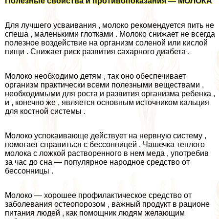
Полезные свойства и противопоказания — МОЛОКА
Для лучшего усваивания , молоко рекомендуется пить не
спеша , маленькими глотками . Молоко снижает не всегда
полезное воздействие на организм соленой или кислой
пищи . Снижает риск развития сахарного диабета .
Молоко необходимо детям , так оно обеспечивает
организм пpaктически всеми полезными веществами ,
необходимыми для роста и развития организма ребенка ,
и , конечно же , является основным источником кальция
для костной системы .
Молоко успокаивающе действует на нервную систему ,
помогает справиться с бессонницей . Чашечка теплого
молока с ложкой растворенного в нем меда , употребив
за час до сна — популярное народное средство от
бессонницы .
Молоко — хорошее профилактическое средство от
заболевания остеопорозом , важный продукт в рационе
питания людей , как помощник людям желающим