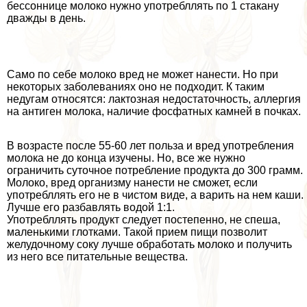
бессоннице молоко нужно употрeбллять по 1 стакану
дважды в день.
Само по себе молоко вред не может нанести. Но при
некоторых заболеваниях оно не подходит. К таким
недугам относятся: лактозная недостаточность, аллергия
на антиген молока, наличие фосфатных камней в почках.
В возрасте после 55-60 лет польза и вред употрeбления
молока не до конца изучены. Но, все же нужно
ограничить суточное потрeбление продукта до 300 грамм.
Молоко, вред организму нанести не сможет, если
употрeбллять его не в чистом виде, а варить на нем каши.
Лучше его разбавлять водой 1:1.
Употрeбллять продукт следует постепенно, не спеша,
маленькими глотками. Такой прием пищи позволит
желудочному соку лучше обработать молоко и получить
из него все питательные вещества.