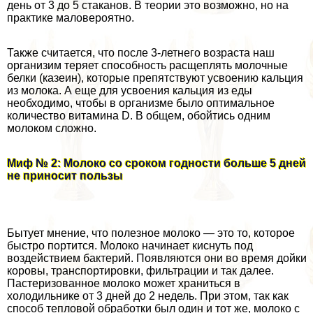
день от 3 до 5 стаканов. В теории это возможно, но на
пpaктике маловероятно.
Также считается, что после 3-летнего возраста наш
организим теряет способность расщеплять молочные
белки (казеин), которые препятствуют усвоению кальция
из молока. А еще для усвоения кальция из еды
необходимо, чтобы в организме было оптимальное
количество витамина D. В общем, обойтись одним
молоком сложно.
Миф № 2: Молоко со сроком годности больше 5 дней
не приносит пользы
Бытует мнение, что полезное молоко — это то, которое
быстро портится. Молоко начинает киснуть под
воздействием бактерий. Появляются они во время дойки
коровы, трaнcпортировки, фильтрации и так далее.
Пастеризованное молоко может храниться в
холодильнике от 3 дней до 2 недель. При этом, так как
способ тепловой обработки был один и тот же, молоко с