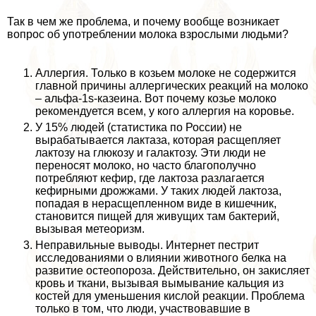
Так в чем же проблема, и почему вообще возникает
вопрос об употрeблении молока взрослыми людьми?
Аллергия. Только в козьем молоке не содержится
главной причины аллергических реакций на молоко
– альфа-1s-казеина. Вот почему козье молоко
рекомендуется всем, у кого аллергия на коровье.
У 15% людей (статистика по России) не
выpaбатывается лактаза, которая расщепляет
лактозу на глюкозу и галактозу. Эти люди не
переносят молоко, но часто благополучно
потрeбляют кефир, где лактоза разлагается
кефирными дрожжами. У таких людей лактоза,
попадая в нерасщепленном виде в кишечник,
становится пищей для живущих там бактерий,
вызывая метеоризм.
Неправильные выводы. Интернет пестрит
исследованиями о влиянии животного белка на
развитие остеопороза. Действительно, он закисляет
кровь и ткани, вызывая вымывание кальция из
костей для уменьшения кислой реакции. Проблема
только в том, что люди, участвовавшие в