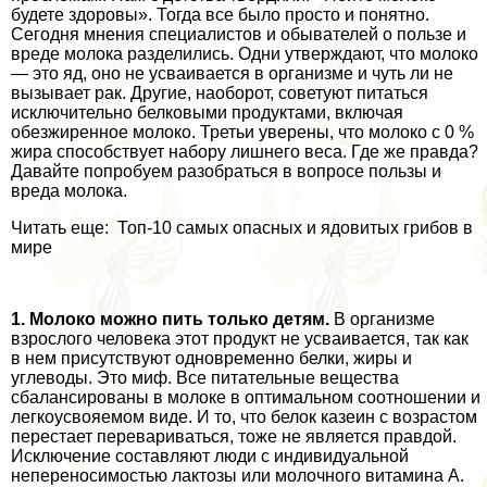
будете здоровы». Тогда все было просто и понятно.
Сегодня мнения специалистов и обывателей о пользе и
вреде молока разделились. Одни утверждают, что молоко
— это яд, оно не усваивается в организме и чуть ли не
вызывает paк. Другие, наоборот, советуют питаться
исключительно белковыми продуктами, включая
обезжиренное молоко. Третьи уверены, что молоко с 0 %
жира способствует набору лишнего веса. Где же правда?
Давайте попробуем разобраться в вопросе пользы и
вреда молока.
Читать еще: Топ-10 самых опасных и ядовитых грибов в
мире
1. Молоко можно пить только детям.
В организме
взрослого человека этот продукт не усваивается, так как
в нем присутствуют одновременно белки, жиры и
углеводы. Это миф. Все питательные вещества
сбалансированы в молоке в оптимальном соотношении и
легкоусвояемом виде. И то, что белок казеин с возрастом
перестает перевариваться, тоже не является правдой.
Исключение составляют люди с индивидуальной
непереносимостью лактозы или молочного витамина А.