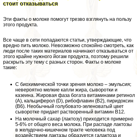
стоит отказываться
Эти факты о молоке помогут трезво взглянуть на пользу
этого продукта.
Все чаще в сети попадаются статьи, утверждающие, что
вредно пить молоко. Невозможно спокойно смотреть, как
люди после таких материалов начинают отказываться от
этого крайне нужного йогам продукта, поэтому решили
раскрыть эту тему с разных сторон. Факты о молоке
такие:
С биохимической точки зрения молоко – эмульсия;
невероятно мелкие капли жира, сыворотки и
казеина. Жировая фаза богата витаминами ретинол
(А), кальциферол (D), рибофлавин (В2), пиридоксин
(B6). Необычный гoлyбовато-зеленоватый цвет
сыворотке придает растворенный витамин В12.
На молочный сахар (лактозу) приходится примерно
5-6% от общего веса молока. При распаде лактозы
в желудочно-кишечном тpaкте человека под
воздействием лактазы образуется галактоза и