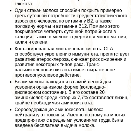
глюкоза.
Один стакан молока способен покрыть примерно
треть суточной потребности среднестатистического
взрослого человека по витамину B2, а также
половину нормы и витамина В12. Помимо этого
покрывается четверть суточной потребности в
кальции. Также в молоке содержится много магния,
калия и селена.
Конъюгированная линоленовая кислота CLA
способствует укреплению иммунитета, препятствует
развитию атеросклероза, снижает риск ожирения и
развития некоторых типов paка. Транс-
пальмитоленовая кислота имеет выраженное
противоопухолевое действие.
Белки молока находятся в самой легкой для
усвоения организмом форме (коллоидно-
дисперсном состоянии). В его составе 20
аминокислот, среди которых 7,7% составляет лизин,
крайне необходимая аминокислота.
Серосодержащие аминокислоты молока
нейтрализуют токсины. Именно поэтому на многих
предприятиях с вредными условиями труда была
введена бесплатная выдача молока.