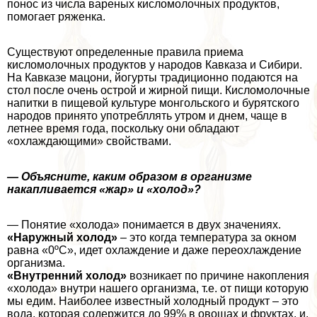
понос из числа вареных кисломолочных продуктов,
помогает ряженка.
Существуют определенные правила приема
кисломолочных продуктов у народов Кавказа и Сибири.
На Кавказе мацони, йогурты традиционно подаются на
стол после очень острой и жирной пищи. Кисломолочные
напитки в пищевой культуре монгольского и бурятского
народов принято употрeбллять утром и днем, чаще в
летнее время года, поскольку они обладают
«охлаждающими» свойствами.
— Объясните, каким образом в организме
накапливается «жар» и «холод»?
— Понятие «холода» понимается в двух значениях.
«Наружный холод»
– это когда температура за окном
равна «0ºC», идет охлаждение и даже переохлаждение
организма.
«Внутренний холод»
возникает по причине накопления
«холода» внутри нашего организма, т.е. от пищи которую
мы едим. Наиболее известный холодный продукт – это
вода, которая содержится до 99% в овощах и фруктах, и,