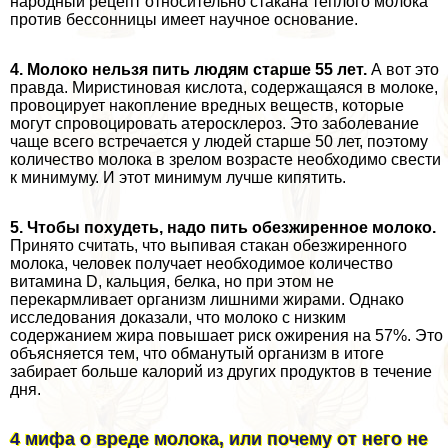
народный рецепт относительно стакана теплого молока
против бессонницы имеет научное основание.
4. Молоко нельзя пить людям старше 55 лет.
А вот это
правда. Миристиновая кислота, содержащаяся в молоке,
провоцирует накопление вредных веществ, которые
могут спровоцировать атеросклероз. Это заболевание
чаще всего встречается у людей старше 50 лет, поэтому
количество молока в зрелом возрасте необходимо свести
к минимуму. И этот минимум лучше кипятить.
5. Чтобы похудеть, надо пить обезжиренное молоко.
Принято считать, что выпивая стакан обезжиренного
молока, человек получает необходимое количество
витамина D, кальция, белка, но при этом не
перекармливает организм лишними жирами. Однако
исследования доказали, что молоко с низким
содержанием жира повышает риск ожирения на 57%. Это
объясняется тем, что обманутый организм в итоге
забирает больше калорий из других продуктов в течение
дня.
4 мифа о вреде молока, или почему от него не