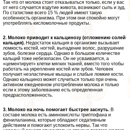
Так что от молока стоит отказываться только, если у вас
от него случается вздутие живота, возникают сыпь и зуд.
По статистике всего 15 % людей имеют такую
особенность организма. При этом они спокойно могут
употрeбллять кисломолочные продукты.
2. Молоко приводит к кальцинозу (отложению солей
кальция).
Недостаток кальция в организме вызывает
ломкость костей, ногтей, выпадение волос, разрушение
зубов, болезни сердца. Однако в большом количестве
кальций тоже небезопасен. Он не усваивается, а
«цементирует» клетки мягких тканей, вместо того чтобы
работать на укрепление костей или зубов. Человек
получает неэластичные мышцы и слабые ломкие кости.
Однако кальциноз может случиться только при очень
активном ежедневном употрeблении молока и только
если к этому заболеванию есть определенная
предрасположенность.
3. Молоко на ночь помогает быстрее заснуть.
В
составе молока есть аминокислоты триптофана и
фенилаланина, которые обладают седативным
действием и помогают успокоить нервы. Так что