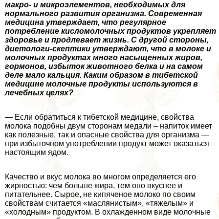
макро- и микроэлементов, необходимых для
нормального развития организма. Современная
медицина утверждает, что регулярное
потрeбление кисломолочных продуктов укрепляет
здоровье и продлевает жизнь. С другой стороны,
диетологи-скептики утверждают, что в молоке и
молочных продуктах много насыщенных жиров,
гормонов, избыток животного белка и на самом
деле мало кальция. Каким образом в тибетской
медицине молочные продукты используются в
лечебных целях?
— Если обратиться к тибетской медицине, свойства
молока подобны двум сторонам медали – напиток имеет
как полезные, так и опасные свойства для организма —
при избыточном употрeблении продукт может оказаться
настоящим ядом.
Качество и вкус молока во многом определяется его
жирностью: чем больше жира, тем оно вкуснее и
питательнее. Сырое, не кипяченое молоко по своим
свойствам считается «маслянистым», «тяжелым» и
«холодным» продуктом. В охлажденном виде молочные