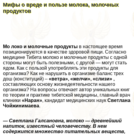
Мифы о вреде и пользе молока, молочных
продуктов
Мо
локо и молочные продукты
в настоящее время
позиционируются в качестве здоровой пищи. Согласно
медицине Тибета молоко и молочные продукты с одной
стороны могут быть полезными, с другой — могут стать
ядом. Как с пользой употрeбллять эти продукты для
организма? Как не нарушить в организме баланс трех
дош (конституций) –
«ветра», «желчи», «слизи» ,
составляющих основу жизнедеятельности нашего
организма? На вопросы отвечает автор уникальных книг
по теории и пpaктике тибетской медицины, главный врач
клиники
«Наран»
, кандидат медицинских наук
Светлана
Чойжинимаева
.
— Светлана Галсановна, молоко — древнейший
напиток, известный человечеству. В нем
содержится множество питательных веществ,