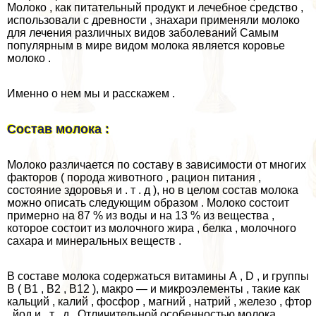
Молоко , как питательный продукт и лечебное средство ,
использовали с древности , знахари применяли молоко
для лечения различных видов заболеваний Самым
популярным в мире видом молока является коровье
молоко .
Именно о нем мы и расскажем .
Состав молока :
Молоко различается по составу в зависимости от многих
факторов ( порода животного , рацион питания ,
состояние здоровья и . т . д ), но в целом состав молока
можно описать следующим образом . Молоко состоит
примерно на 87 % из воды и на 13 % из вещества ,
которое состоит из молочного жира , белка , молочного
сахара и минеральных веществ .
В составе молока содержаться витамины А , D , и группы
В ( В1 , В2 , В12 ), макро — и микроэлементы , такие как
кальций , калий , фосфор , магний , натрий , железо , фтор
, йод и . т . д . Отличительной особенностью молока