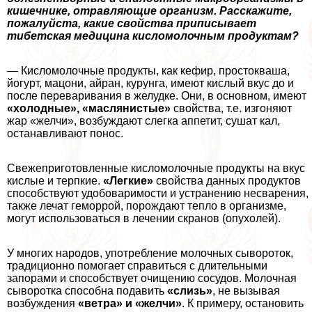
кишечнике, отравляющие организм. Расскажите,
пожалуйста, какие свойства приписывает
тибетская медицина кисломолочным продуктам?
— Кисломолочные продукты, как кефир, простокваша,
йогурт, мацони, айран, курунга, имеют кислый вкус до и
после переваривания в желудке. Они, в основном, имеют
«холодные», «маслянистые»
свойства, т.е. изгоняют
жар «желчи», возбуждают слегка аппетит, сушат кал,
останавливают понос.
Свежеприготовленные кисломолочные продукты на вкус
кислые и терпкие.
«Легкие»
свойства данных продуктов
способствуют удобоваримости и устранению несварения,
также лечат геморрой, порождают тепло в организме,
могут использоваться в лечении скранов (опухолей).
У многих народов, употрeбление молочных сывороток,
традиционно помогает справиться с длительными
запорами и способствует очищению сосудов. Молочная
сыворотка способна подавить
«слизь»
, не вызывая
возбуждения
«ветра» и «желчи»
. К примеру, остановить