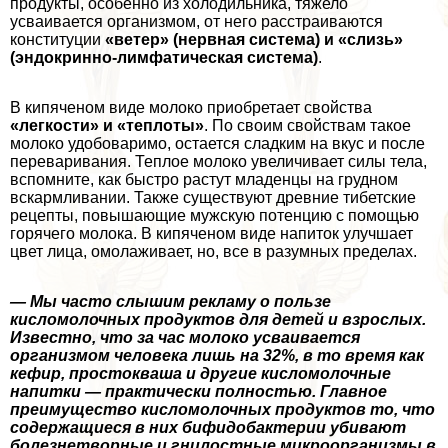
продукты, особенно из холодильника, тяжело
усваивается организмом, от него расстраиваются
конституции
«ветер» (нервная система) и «слизь»
(эндокринно-лимфатическая система)
.
В кипяченом виде молоко приобретает свойства
«легкости» и «теплоты»
. По своим свойствам такое
молоко удобоваримо, остается сладким на вкус и после
переваривания. Теплое молоко увеличивает силы тела,
вспомните, как быстро растут младенцы на грудном
вскармливании. Также существуют древние тибетские
рецепты, повышающие мужскую потенцию с помощью
горячего молока. В кипяченом виде напиток улучшает
цвет лица, омолаживает, но, все в разумных пределах.
— Мы часто слышим рекламу о пользе
кисломолочных продуктов для детей и взрослых.
Известно, что за час молоко усваивается
организмом человека лишь на 32%, в то время как
кефир, простокваша и другие кисломолочные
напитки — пpaктически полностью. Главное
преимущество кисломолочных продуктов то, что
содержащиеся в них бифидобактерии убивают
болезнетворные и гнилостные микроорганизмы в