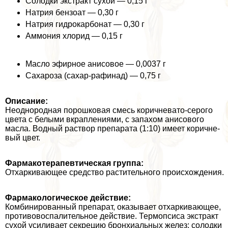
Солодки экстpaкт сухой — 0,15 г
Натрия бензоат — 0,30 г
Натрия гидрокарбонат — 0,30 г
Аммония хлорид — 0,15 г
Масло эфирное анисовое — 0,0037 г
Сахароза (сахар-рафинад) — 0,75 г
Описание:
Неоднородная порошковая смесь коричневато-серого
цвета с белыми вкрап­лениями, с запахом анисового
масла. Водный раствор препарата (1:10) имеет коричне­
вый цвет.
Фармакотерапевтическая группа:
Отхаркивающее средство растительного происхож­дения.
Фармакологическое действие:
Комбинированный препарат, оказывает отхаркивающее,
противовоспалительное действие. Термопсиса экстpaкт
сухой усиливает секрецию бронхиальных желез; солодки