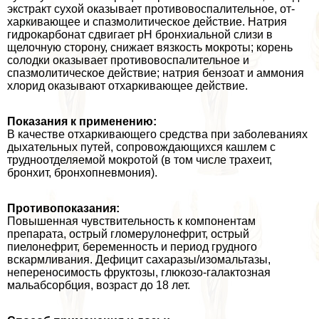
экстpaкт сухой оказывает противовоспалительное, от­
харкивающее и спазмолитическое действие. Натрия
гидрокарбонат сдвигает рН брон­хиальной слизи в
щелочную сторону, снижает вязкость мокроты; корень
солодки оказы­вает противовоспалительное и
спазмолитическое действие; натрия бензоат и аммония
хлорид оказывают отхаркивающее действие.
Показания к применению:
В качестве отхаркивающего средства при заболеваниях
ды­хательных путей, сопровождающихся кашлем с
трудноотделяемой мокротой (в том числе трахеит,
бронхит, бронхопневмония).
Противопоказания:
Повышенная чувствительность к компонентам
препарата, острый гломерулонефрит, острый
пиелонефрит, беременность и период грудного
вскармлива­ния. Дефицит сахаразы/изомальтазы,
непереносимость фруктозы, глюкозо-галактозная
мальабсорбция, возраст до 18 лет.