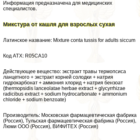
Информация предназначена для медицинских
специалистов.
Микстура от кашля для взрослых сухая
Латинское название: Mixture conta tussis for adults siccum
Код ATX: R05CA10
Действующее вещество: экстpaкт травы термопсиса
ланцетного + экстpaкт корней солодки + натрия
гидрокарбонат + аммония хлорид + натрия бензоат
(thermopsidis lanceolatae herbae extract + glycyrrhizae
radicibus extract + sodium hydrocarbonate + ammonium
chloride + sodium benzoate)
Производитель: Московская фармацевтическая фабрика
(Россия), Тульская фармацевтическая фабрика (Россия),
Люми ООО (Россия), ВИФИТЕХ (Россия)