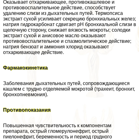
Оказывает отхаркивающее, противокашлевое и
противовоспалительное действие, способствует
удалению слизи из дыхательных путей. Термопсиса
экстpaкт сухой усиливает секрецию бронхиальных желез;
натрия гидрокарбонат сдвигает pH бронхиальной слизи в
щелочную сторону, снижает вязкость мокроты; солодки
экстpaкт сухой и анисовое масло оказывают
противовоспалительное и спазмолитическое действие;
натрия бензоат и аммония хлорид оказывают
отхаркивающее действие.
Фармакокинетика
Заболевания дыхательных путей, сопровождающиеся
кашлем с трудно отделяемой мокротой (трахеит, бронхит,
бронхопневмония).
Противопоказания
Повышенная чувствительность к компонентам
препарата, острый гломерулонефрит, острый
пиелонефрит, беременность и период грудного