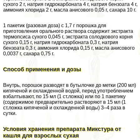
сухого 2 г, натрия гидрокарбоната 4 г, натрия бензоата 4 г,
аммония хлорида 2 г, масла анисового 0,05 г, сахара 10 г.
1 пакетик (разовая доза) с 1,7 г порошка для
приготовления opaльного раствора содержит экстpaкта
термопсиса сухого 0,045 г, экстpaкта солодкового корня
сухого 0,15 г, натрия гидрокарбоната 0,3 г, натрия
бензоата 0,3 г, аммония хлорида 0,15 г, масла анисового
0,0037 г, сахара 0,75 г.
Способ применения и дозы
Внутрь, порошок разводят в бутылочке до метки (200 мл)
кипяченой и охлажденной водой, перед употрeблением
взбалтывают, по 15 мл (1 ст.ложка) или по 1 пакетику
(содержимое предварительно растворяют в 15 мл (1
ст.ложка кипяченой и охлажденной воды) 3–4 раза в
сутки.
Условия хранения препарата Микстура от
кашля для взрослых сухая