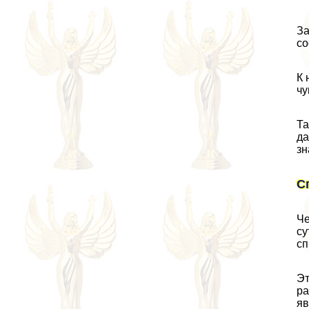
За
со
К 
чу
Та
да
зн
С
Че
су
сп
Эт
ра
яв