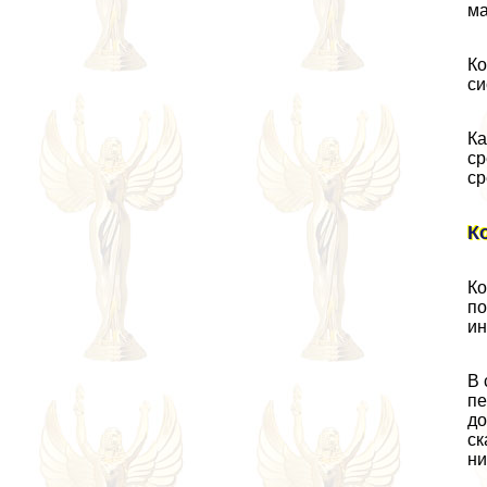
ма
Ко
си
Ка
ср
ср
К
Ко
по
ин
В 
пе
до
ск
ни