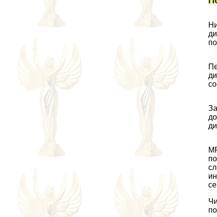
П
Ни
ди
по
Пе
ди
со
За
до
ди
МР
по
сл
ин
се
Чи
по