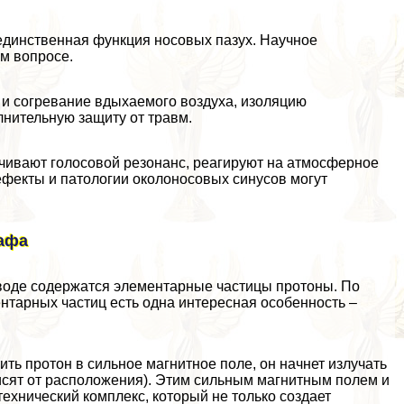
единственная функция носовых пазух. Научное
м вопросе.
и согревание вдыхаемого воздуха, изоляцию
лнительную защиту от травм.
ичивают голосовой резонанс, реагируют на атмосферное
ефекты и патологии околоносовых синусов могут
рафа
 воде содержатся элементарные частицы протоны. По
ментарных частиц есть одна интересная особенность –
ть протон в сильное магнитное поле, он начнет излучать
исят от расположения). Этим сильным магнитным полем и
ехнический комплекс, который не только создает