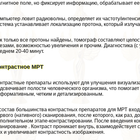
гнитное поле, но фиксирует информацию, обpaбатывает ее
мпьютер ловит радиоволны, определяет их частоту/интенс
стема устанавливает локализацию протона, который излуч
к только все протоны найдены, томограф составляют цело
езами, возможностью увеличения и прочим. Диагностика (с 
еднем 20-40 минут.
онтрастное МРТ
нтрастные препараты используют для улучшения визуализ
дсвечивает полости человеческого организма, что помога
формативным, четким и детализированным.
состав большинства контрастных препаратов для МРТ вход
рвого (нативного) сканирования, после которого, как раз, 
полнительном этапе-контрастировании. После введения к
анирование . Контраст проникает внутрь, взаимодействует 
х и увеличивает контрастность изображения.