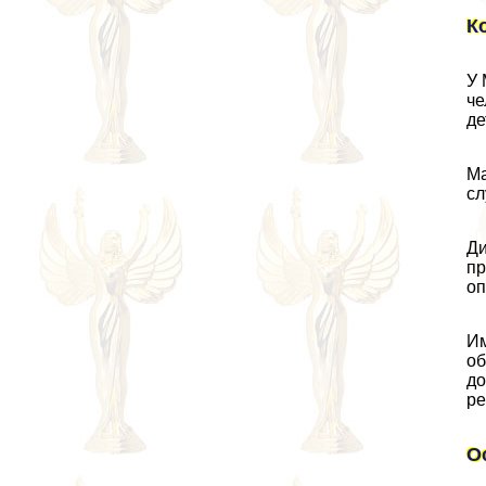
К
У 
че
де
Ма
сл
Ди
пр
оп
Им
об
до
ре
О