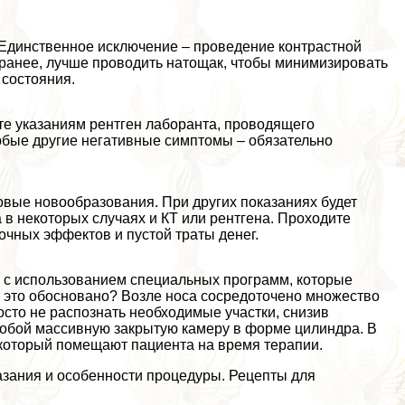
 Единственное исключение – проведение контрастной
аранее, лучше проводить натощак, чтобы минимизировать
состояния.
те указаниям рентген лаборанта, проводящего
любые другие негативные симптомы – обязательно
овые новообразования. При других показаниях будет
 в некоторых случаях и КТ или рентгена. Проходите
очных эффектов и пустой траты денег.
о с использованием специальных программ, которые
м это обосновано? Возле носа сосредоточено множество
осто не распознать необходимые участки, снизив
собой массивную закрытую камеру в форме цилиндра. В
 который помещают пациента на время терапии.
азания и особенности процедуры. Рецепты для