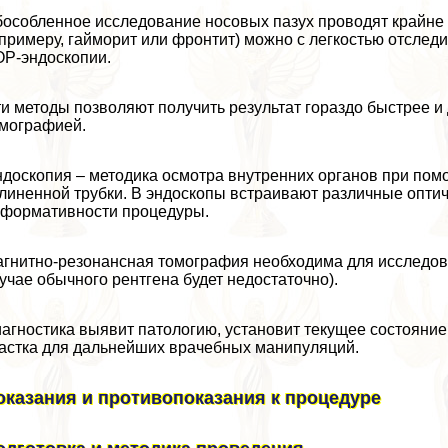
особленное исследование носовых пазух проводят крайне 
 примеру, гайморит или фронтит) можно с легкостью отсле
Р-эндоскопии.
и методы позволяют получить результат гораздо быстрее и
мографией.
доскопия – методика осмотра внутренних органов при пом
линенной трубки. В эндоскопы встраивают различные опт
формативности процедуры.
гнитно-резонансная томография необходима для исследова
учае обычного рентгена будет недостаточно).
агностика выявит патологию, установит текущее состояние
астка для дальнейших врачебных манипуляций.
оказания и противопоказания к процедуре