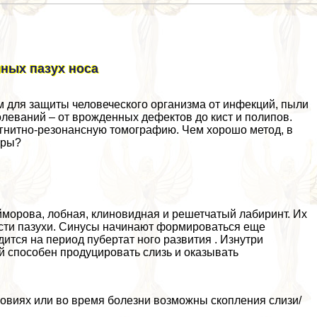
ных пазух носа
 для защиты человеческого организма от инфекций, пыли
леваний – от врожденных дефектов до кист и полипов.
гнитно-резонансную томографию. Чем хорошо метод, в
уры?
йморова, лобная, клиновидная и решетчатый лабиринт. Их
ости пазухи. Синусы начинают формироваться еще
тся на период пубертат ного развития . Изнутри
 способен продуцировать слизь и оказывать
ловиях или во время болезни возможны скопления слизи/