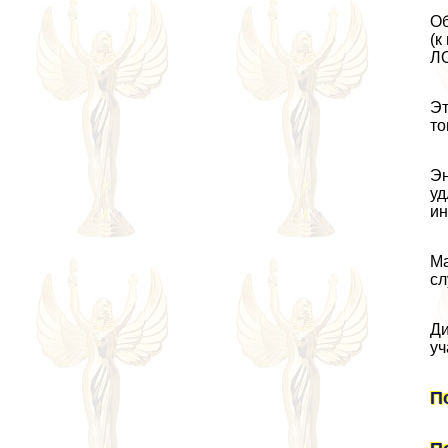
Об
(к
ЛО
Эт
то
Эн
уд
ин
Ма
сл
Ди
уч
П