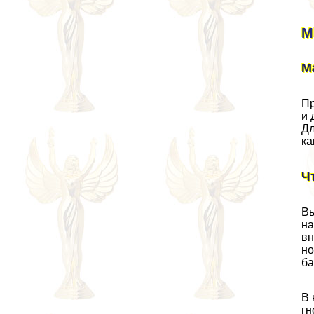
М
М
Пр
и 
Дл
ка
Ч
Вы
на
вн
но
ба
В 
гн