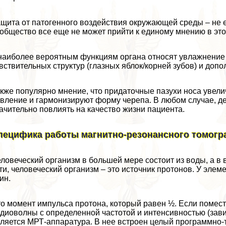
щита от патогенного воздействия окружающей среды – не 
общество все еще не может прийти к единому мнению в это
наиболее вероятным функциям органа относят увлажнение 
вствительных структур (глазных яблок/корней зубов) и допо
кже популярно мнение, что придаточные пазухи носа увел
вление и гармонизируют форму черепа. В любом случае, д
ачительно повлиять на качество жизни пациента.
пецифика работы магнитно-резонансного томог
ловеческий организм в большей мере состоит из воды, а в
ти, человеческий организм – это источник протонов. У эле
ин.
о момент импульса протона, который равен ½. Если помести
диоволны с определенной частотой и интенсивностью (зав
ляется МРТ-аппаратура. В нее встроен целый программно-т