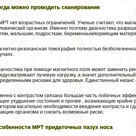
огда можно проводить сканирование
МРТ нет возрастных ограничений. Ученые считают, что магн
ловеческий организм. Именно поэтому диагностика разреш
тям, малышам, подросткам, беременным/кормящим матерям
гнитно-резонансная томография полностью безболезненна
учаях.
агностика при помощи магнитного поля может заменить ре
едусматривают лучевую нагрузку, а значит дополнительный 
ределенными рисками для здоровья. Единственный нюанс –
енно с контрастом связана большая часть побочных эффект
щее ухудшение состояния и прочее , возникающие крайне р
ктором касательно необходимости введения контраста и сд
акцию организма и снизить возможные риски.
собенности МРТ придаточных пазух носа