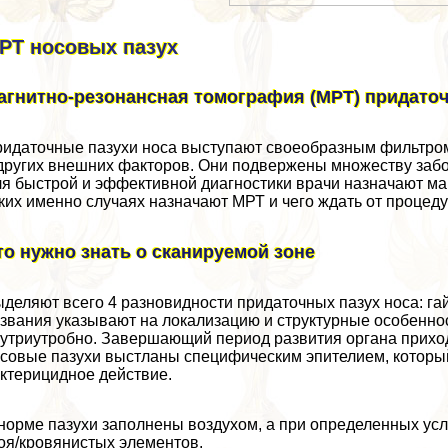
РТ носовых пазух
агнитно-резонансная томография (МРТ) придаточ
идаточные пазухи носа выступают своеобразным фильтром
других внешних факторов. Они подвержены множеству забо
я быстрой и эффективной диагностики врачи назначают ма
ких именно случаях назначают МРТ и чего ждать от процед
то нужно знать о сканируемой зоне
деляют всего 4 разновидности придаточных пазух носа: га
звания указывают на локализацию и структурные особенн
утриутробно. Завершающий период развития органа приходи
совые пазухи выстланы специфическим эпителием, который
ктерицидное действие.
норме пазухи заполнены воздухом, а при определенных ус
оя/кровянистых элементов.