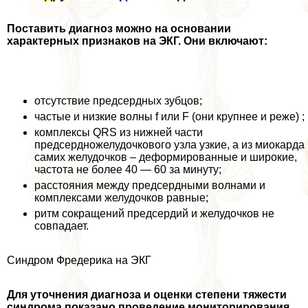
Поставить диагноз можно на основании
хаpaктерных признаков на ЭКГ. Они включают:
отсутствие предсердных зубцов;
частые и низкие волны f или F (они крупнее и реже) ;
комплексы QRS из нижней части
предсердножелудочкового узла узкие, а из миокарда
самих желудочков – деформированные и широкие,
частота не более 40 — 60 за минуту;
расстояния между предсердными волнами и
комплексами желудочков равные;
ритм сокращений предсердий и желудочков не
совпадает.
Синдром Фредерика на ЭКГ
Для уточнения диагноза и оценки степени тяжести
синдрома показано проведение мониторирования