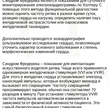
Синдром Фредерика является показанием для суточного
мониторирования электрокардиограммы по Холтеру. С
помощью этого метода функциональной диагностики
можно оценить частоту ритма в разное время суток,
реакцию сердца на нагрузку, определить наличие пауз,
желудочковой экстрасистолии или пароксизмов
желудочковой тахикардии.
Дополнительно проводится эхокардиография
(ультразвуковое исследование сердца), позволяющая
уточнить хаpaктер основного заболевания и степень
морфологических изменений сердца.
Синдром Фредерика – показание для имплантации
искусственного водителя ритма. Чаще всего применяется
однокамерная желудочковая стимуляция (VVI или VVIR).
Для этого в желудочек сердца устанавливают электрод,
наносящий импульсы, которые возбуждают миокард и
вызывают его сокращение. Частоту сокращений
программируют заранее, обычно она составляет 70
разрядов в минуту. При установке стимулятора VVIR
частота импульсов автоматически изменяется в
зависимости от физической активности пациента. Это
самый физиологичный вариант стимуляции.