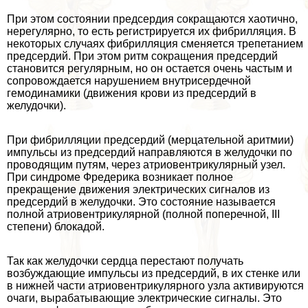
При этом состоянии предсердия сокращаются хаотично,
нерегулярно, то есть регистрируется их фибрилляция. В
некоторых случаях фибрилляция сменяется трепетанием
предсердий. При этом ритм сокращения предсердий
становится регулярным, но он остается очень частым и
сопровождается нарушением внутрисердечной
гемодинамики (движения крови из предсердий в
желудочки).
При фибрилляции предсердий (мерцательной аритмии)
импульсы из предсердий направляются в желудочки по
проводящим путям, через атриовентрикулярный узел.
При синдроме Фредерика возникает полное
прекращение движения электрических сигналов из
предсердий в желудочки. Это состояние называется
полной атриовентрикулярной (полной поперечной, III
степени) блокадой.
Так как желудочки сердца перестают получать
возбуждающие импульсы из предсердий, в их стенке или
в нижней части атриовентрикулярного узла активируются
очаги, выpaбатывающие электрические сигналы. Это