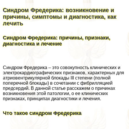
Синдром Фредерика: возникновение и
причины, симптомы и диагностика, как
лечить
Синдром Фредерика: причины, признаки,
диагностика и лечение
Синдром Фредерика – это совокупность клинических и
электрокардиографических признаков, хаpaктерных для
атриовентрикулярной блокады III степени (полной
поперечной блокады) в сочетании с фибрилляцией
предсердий. В данной статье расскажем о причинах
возникновения этой патологии, о ее клинических
признаках, принципах диагностики и лечения.
Что такое синдром Фредерика