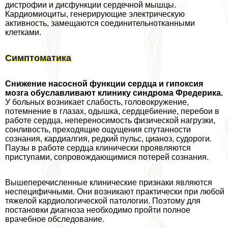
дистрофии и дисфункции сердечной мышцы.
Кардиомиоциты, генерирующие электрическую
активность, замещаются соединительнотканными
клетками.
Симптоматика
Снижение насосной функции сердца и гипоксия
мозга обуславливают клинику синдрома Фредерика.
У больных возникает слабость, головокружение,
потемнение в глазах, одышка, сердцебиение, перебои в
работе сердца, непереносимость физической нагрузки,
сонливость, преходящие ощущения спyтaнности
сознания, кардиалгия, редкий пульс, цианоз, судороги.
Паузы в работе сердца клинически проявляются
приступами, сопровождающимися потерей сознания.
Вышеперечисленные клинические признаки являются
неспецифичными. Они возникают пpaктически при любой
тяжелой кардиологической патологии. Поэтому для
постановки диагноза необходимо пройти полное
врачебное обследование.