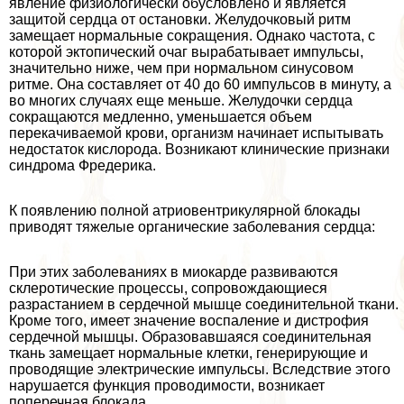
явление физиологически обусловлено и является
защитой сердца от остановки. Желудочковый ритм
замещает нормальные сокращения. Однако частота, с
которой эктопический очаг выpaбатывает импульсы,
значительно ниже, чем при нормальном синусовом
ритме. Она составляет от 40 до 60 импульсов в минуту, а
во многих случаях еще меньше. Желудочки сердца
сокращаются медленно, уменьшается объем
перекачиваемой крови, организм начинает испытывать
недостаток кислорода. Возникают клинические признаки
синдрома Фредерика.
К появлению полной атриовентрикулярной блокады
приводят тяжелые органические заболевания сердца:
При этих заболеваниях в миокарде развиваются
склеротические процессы, сопровождающиеся
разрастанием в сердечной мышце соединительной ткани.
Кроме того, имеет значение воспаление и дистрофия
сердечной мышцы. Образовавшаяся соединительная
ткань замещает нормальные клетки, генерирующие и
проводящие электрические импульсы. Вследствие этого
нарушается функция проводимости, возникает
поперечная блокада.