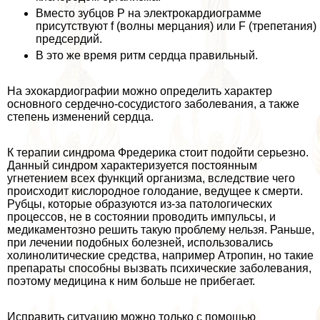
Вместо зубцов Р на электрокардиограмме
присутствуют f (волны мерцания) или F (трепетания)
предсердий.
В это же время ритм сердца правильный.
На эхокардиографии можно определить хаpaктер
основного сердечно-сосудистого заболевания, а также
степень изменений сердца.
К терапии синдрома Фредерика стоит подойти серьезно.
Данный синдром хаpaктеризуется постоянным
угнетением всех функций организма, вследствие чего
происходит кислородное голодание, ведущее к cмepти.
Рубцы, которые образуются из-за патологических
процессов, не в состоянии проводить импульсы, и
медикаментозно решить такую проблему нельзя. Раньше,
при лечении подобных болезней, использовались
холинолитические средства, например Атропин, но такие
препараты способны вызвать психические заболевания,
поэтому медицина к ним больше не прибегает.
Исправить ситуацию можно только с помощью