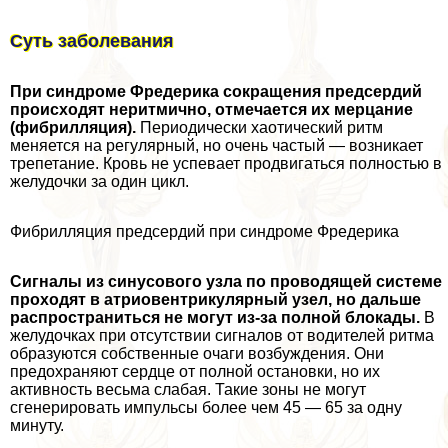
Суть заболевания
При синдроме Фредерика сокращения предсердий
происходят неритмично, отмечается их мерцание
(фибрилляция).
Периодически хаотический ритм
меняется на регулярный, но очень частый — возникает
трепетание. Кровь не успевает продвигаться полностью в
желудочки за один цикл.
Фибрилляция предсердий при синдроме Фредерика
Сигналы из синусового узла по проводящей системе
проходят в атриовентрикулярный узел, но дальше
распространиться не могут из-за полной блокады.
В
желудочках при отсутствии сигналов от водителей ритма
образуются собственные очаги возбуждения. Они
пpeдoxpaняют сердце от полной остановки, но их
активность весьма слабая. Такие зоны не могут
сгенерировать импульсы более чем 45 — 65 за одну
минуту.