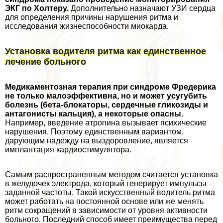
ЭКГ по Холтеру.
Дополнительно назначают УЗИ сердца
для определения причины нарушения ритма и
исследования жизнеспособности миокарда.
Установка водителя ритма как единственное
лечение больного
Медикаментозная терапия при синдроме Фредерика
не только малоэффективна, но и может усугубить
болезнь (бета-блокаторы, сердечные гликозиды и
антагонисты кальция), а некоторые опасны.
Например, введение атропина вызывает психические
нарушения. Поэтому единственным вариантом,
дарующим надежду на выздоровление, является
имплантация кардиостимулятора.
Самым распространенным методом считается установка
в желудочек электрода, который генерирует импульсы
заданной частоты. Такой искусственный водитель ритма
может работать на постоянной основе или же менять
ритм сокращений в зависимости от уровня активности
больного. Последний способ имеет преимущества перед