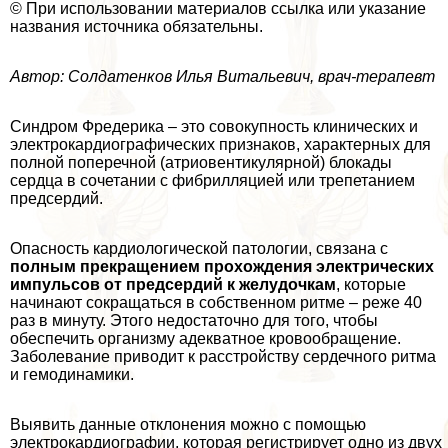
© При использовании материалов ссылка или указание
названия источника обязательны.
Автор: Солдатенков Илья Витальевич, врач-терапевт
Синдром Фредерика – это совокупность клинических и
электрокардиографических признаков, хаpaктерных для
полной поперечной (атриовентикулярной) блокады
сердца в сочетании с фибрилляцией или трепетанием
предсердий.
Опасность кардиологической патологии, связана с
полным прекращением прохождения электрических
импульсов от предсердий к желудочкам
, которые
начинают сокращаться в собственном ритме – реже 40
раз в минуту. Этого недостаточно для того, чтобы
обеспечить организму адекватное кровообращение.
Заболевание приводит к расстройству сердечного ритма
и гемодинамики.
Выявить данные отклонения можно с помощью
электрокардиографии, которая регистрирует одно из двух