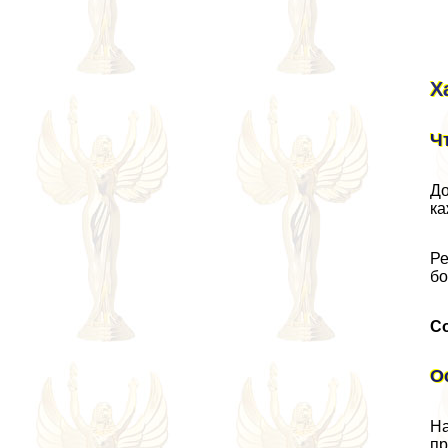
Х
Ч
До
ка
Ре
бо
С
О
На
пр