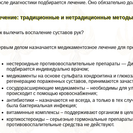
сле диагностики подбирается лечение. Оно обязательно д
ечение: традиционные и нетрадиционные метод
к вылечить воспаление суставов рук?
рвым делом назначается медикаментозное лечение для пр
нестероидные противовоспалительные препараты — Дик
подбирается индивидуально врачом;
медикаменты на основе сульфата хондроитина и глюкоз
регенерацию пораженных суставов, принимаются зачасту
сосудорасширяющие медикаменты – необходимы для улуч
происходит с помощью кровоснабжения;
антибиотики – назначаются не всегда, а только в тех сл
была бактериальная инфекция;
витаминные комплексы – поддерживают организм в цел
кортикостероиды – серьезные гормональные препараты,
противовоспалительные средства не действуют.