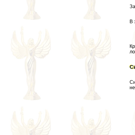
За
В 
Кр
ло
С
Си
не