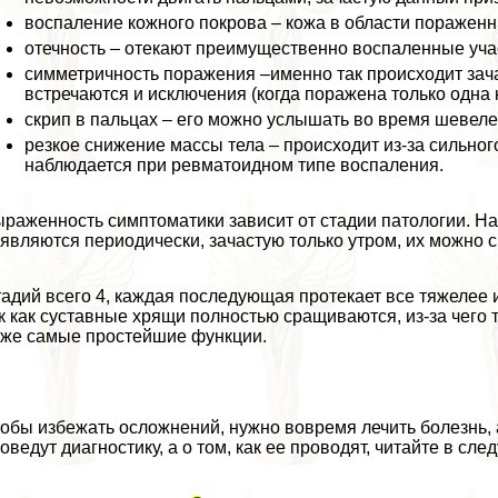
воспаление кожного покрова – кожа в области пораженны
отечность – отекают преимущественно воспаленные учас
симметричность поражения –именно так происходит зача
встречаются и исключения (когда поражена только одна к
скрип в пальцах – его можно услышать во время шевел
резкое снижение массы тела – происходит из-за сильног
наблюдается при ревматоидном типе воспаления.
раженность симптоматики зависит от стадии патологии. Н
являются периодически, зачастую только утром, их можно 
адий всего 4, каждая последующая протекает все тяжелее 
к как суставные хрящи полностью сращиваются, из-за чего 
же самые простейшие функции.
обы избежать осложнений, нужно вовремя лечить болезнь, а
оведут диагностику, а о том, как ее проводят, читайте в сл