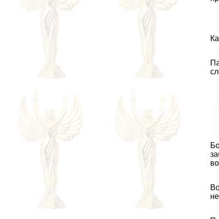
Ка
Па
сл
Бо
за
во
Во
не