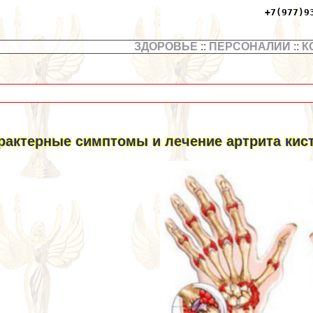
+7(977)9
ЗДОРОВЬЕ
::
ПЕРСОНАЛИИ
::
К
paктерные симптомы и лечение артрита кист