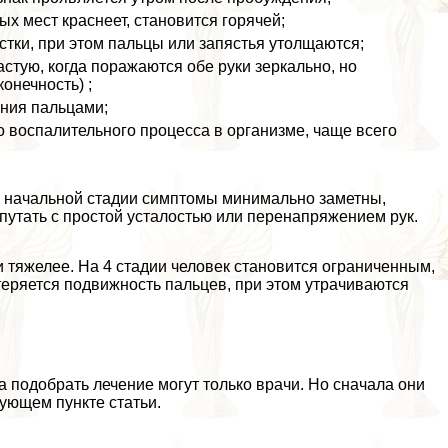
х мест краснеет, становится горячей;
тки, при этом пальцы или запястья утолщаются;
стую, когда поражаются обе руки зеркально, но
онечность) ;
ения пальцами;
о воспалительного процесса в организме, чаще всего
а начальной стадии симптомы минимально заметны,
спутать с простой усталостью или перенапряжением рук.
и тяжелее. На 4 стадии человек становится ограниченным,
теряется подвижность пальцев, при этом утрачиваются
 подобрать лечение могут только врачи. Но сначала они
едующем пункте статьи.