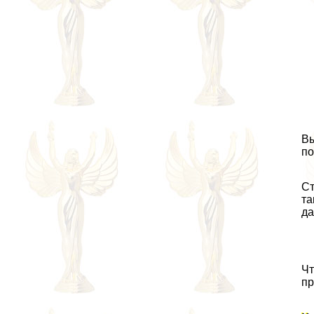
Вы
по
Ст
та
да
Чт
пр