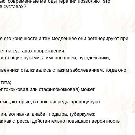
стью, современные методы терапии позволяют это
в суставах?
я его конечности и тем медленнее они регенерируют при
яет на суставах повреждения;
ботающие руками, а именно швеи, рукодельники,
твенники сталкивались с таким заболеванием, тогда оно
тета;
ептококковая или стафилококковая) может
емы, которые, в свою очередь, провоцируют
и, волчанка, диабет, подагра, туберкулез;
 так как стрессы действительно повышают вероятность