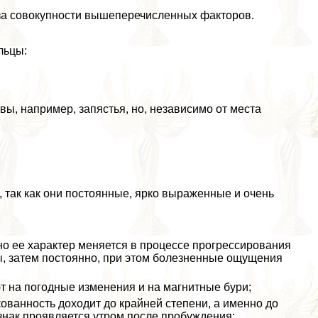
-за совокупности вышеперечисленных факторов.
льцы:
ы, например, запястья, но, независимо от места
так как они постоянные, ярко выраженные и очень
но ее хаpaктер меняется в процессе прогрессирования
сы, затем постоянно, при этом болезненные ощущения
т на погодные изменения и на магнитные бури;
кованность доходит до крайней степени, а именно до
знак проявляется утром после пробуждения;