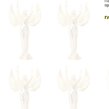
Па
пр
Г