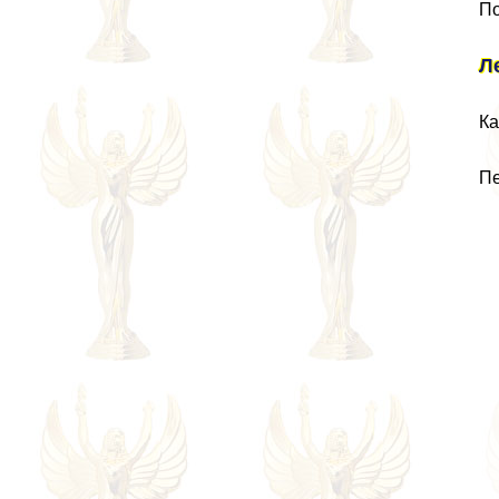
По
Л
Ка
Пе