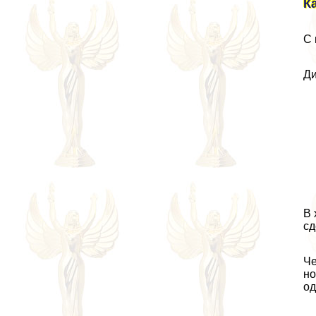
К
С 
Ди
В 
сд
Че
но
од