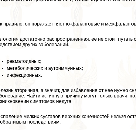
к правило, он поражает пястно-фаланговые и межфалангов
тология достаточно распространенная, ее не стоит путать 
едствием других заболеваний.
ревматоидных;
метаболических и аутоиммунных;
инфекционных.
лезнь вторичная, а значит, для избавления от нее нужно с
болевание. Найти истинную причину могут только врачи, п
зникновении симптомов недуга.
спаление мелких суставов верхних конечностей нельзя ост
обратимым последствиям.