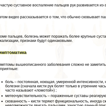
частую суставное воспаление пальцев рук развивается из
этом видео рассказывается о том, что обычно сковывает па
оме пальцев, болезнь может поражать более крупные сустав
кализации, признаки будут одинаковыми.
имптоматика
мптомы вышеописанного заболевания сложно не заметить, 
приятные:
боль – постоянная, ноющая, умеренной интенсивности, 
болезни (сначала кисти рук болят только в утренние ча
часто называют «ломотой») ;
метеочувствительность – пораженные суставы реагирую
скованность – кисти теряют функциональность, иногда с
невозможности двигать пальцами, зачастую данный при