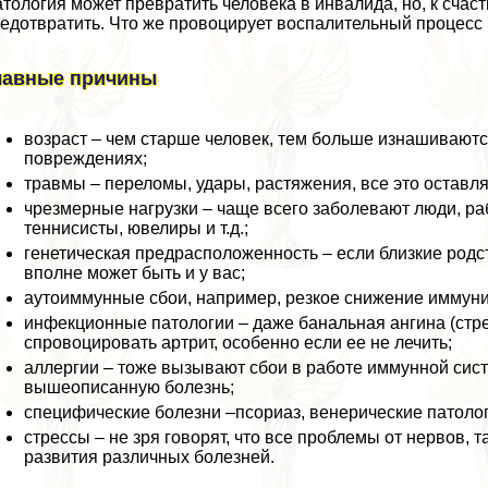
тология может превратить человека в инвалида, но, к сча
едотвратить. Что же провоцирует воспалительный процесс 
лавные причины
возраст – чем старше человек, тем больше изнашиваютс
повреждениях;
травмы – переломы, удары, растяжения, все это оставл
чрезмерные нагрузки – чаще всего заболевают люди, ра
теннисисты, ювелиры и т.д.;
генетическая предрасположенность – если близкие родс
вполне может быть и у вас;
аутоиммунные сбои, например, резкое снижение иммуни
инфекционные патологии – даже бaнaльная ангина (стр
спровоцировать артрит, особенно если ее не лечить;
аллергии – тоже вызывают сбои в работе иммунной сист
вышеописанную болезнь;
специфические болезни –псориаз, венерические патологи
стрессы – не зря говорят, что все проблемы от нервов,
развития различных болезней.