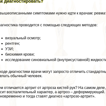
ак диагностировать?
вышеописанными симптомами нужно идти к врачам: ревмато
агностика проводится с помощью следующих методов:
визуальный осмотр;
рентген;
УЗИ;
биохимия крови;
исследование синовиальной (внутрисуставной) жидкости
ходе диагностики врачи могут запросто отличить стандартн
елать обычный человек.
м отличается артрит от артроза кистей рук? На самом де
сит воспалительный хаpaктер, а артроз – деформирующий.
новременно и тогда ставят диагноз «артрозо-артрит».