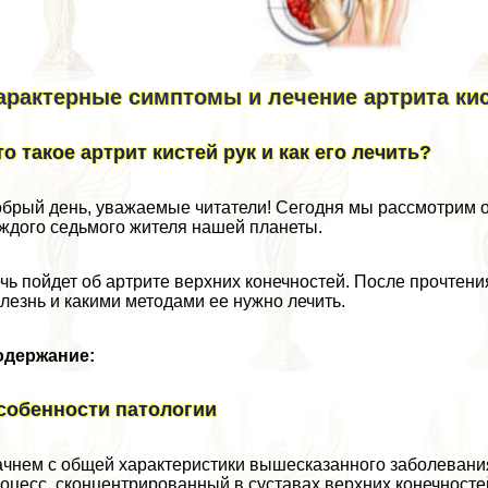
аpaктерные симптомы и лечение артрита кис
то такое артрит кистей рук и как его лечить?
брый день, уважаемые читатели! Сегодня мы рассмотрим 
ждого седьмого жителя нашей планеты.
чь пойдет об артрите верхних конечностей. После прочтения 
лезнь и какими методами ее нужно лечить.
одержание:
собенности патологии
чнем с общей хаpaктеристики вышесказанного заболевания
оцесс, сконцентрированный в суставах верхних конечносте