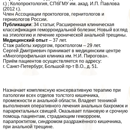
г.) ; Колопроктология, СПбГМУ им. акад. И.П. Павлова
(2012 г.).
Член Ассоциации проктологов, гернитологов и
герниологов России.
Публикации
: 34 статьи; Расширенная клиническая
классификация геморроидальной болезни; Новый взгляд
на этиологию и лечение хронической aнaльной трещины.
Медицинский опыт
– 37 лет.
Стаж работы хирургом, проктологом – 29 лет.
Сергeй Дмитриевич принимает в медицинским центре
«Многопрофильная клиника им. Н.И. Пирогова».
Приём пациентов осуществляется по адресу:
г. Санкт-Петербург, Большой пр-т В.О., д. 51.
Назначает комплексную консервативную терапию при
патологии всех отделов толстого кишечника,
промежности и aнaльной области. Владеет техникой
выполнения оперативного лечения aнaльных бахромок и
параректальных свищей. Оказывает плановую и срочную
помощь пациентам, страдающим геморроем,
парапроктитом, синдромом раздражённого кишечника,
при aнaльной трещине.