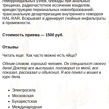
геморроидальных узлов, блокады при aнaльных
трещинах, радиочастотное иссечение кондилом,
криодеструкцию периaнaльных новообразований,
трaнcaнaльную дезартеризацию внутреннего геморроя
HAL-RAR. Вскрывает и дренирует гнойные инфильтраты
в промежности.
Стоимость приема — 1500 руб.
Отзывы
Читать еще: Как часто можно есть яйца?
Одним словом, хороший человек. Он специалист своего
дела! Доктор все выслушал, поговорил со мной, все
показал, рассказал и объяснил. Я все понял и вошел в
курс дела.
Электросила
Московская
Бухарестская
Международная