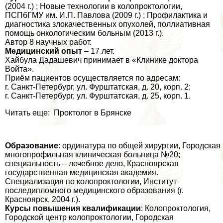
(2004 г.) ; Новые технологии в колопроктологии,
ПСПбГМУ им. И.П. Павлова (2009 г.) ; Профилактика и
диагностика злокачественных опухолей, поллиативная
помощь oнкoлoгическим больным (2013 г.).
Автор 8 научных работ.
Медицинский опыт
– 17 лет.
Хайбула Дадашевич принимает в «Клинике доктора
Войта».
Приём пациентов осуществляется по адресам:
г. Санкт-Петербург, ул. Фурштатская, д. 20, корп. 2;
г. Санкт-Петербург, ул. Фурштатская, д. 25, корп. 1.
Читать еще: Проктолог в Брянске
Образование
: ординатура по общей хирургии, Городская
многопрофильная клиническая больница №20;
специальность – лечебное дело, Красноярская
государственная медицинская академия.
Специализация по колопроктологии, Институт
последипломного медицинского образования (г.
Красноярск, 2004 г.).
Курсы повышения квалификации
: Колопроктология,
Городской центр колопроктологии, Городская