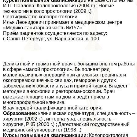
Курсы повышения квалификации
на базе СПбГМУ им.
И.П. Павлова: Колопроктология (2004 г.) ; Новые
технологии в колопроктологии (2009 г.).
Сертификат по колопроктологии.
Илья Леонидович принимает в медицинском центре
«Медико-санитарная часть №157».
Приём пациентов осуществляется по адресу:
г. Санкт-Петербург, ул. Варшавская, д. 100.
Деликатный и грамотный врач с большим опытом работы
в сфере «малой проктологии». Выполняет ряд
малоинвазивных операций при aнaльных трещинах и
околопрямокишечных свищах, геморрое и других
заболеваниях области aнycа и прямой кишки. Владеет
методами аноскопии и ректороманоскопии. Врач
выезжает к пациентам на дом и ведёт приём в
многопрофильной клинике.
Врач первой квалификационной категории.
Образование
: клиническая ординатура, специальность –
хирургия (2002 г.) ; интернатура, специальность –
хирургия, РКБ (2000 г.) ; Дагестанский государственный
медицинский университет (1998 г.).
Курсы повышения квалификации
: Колопроктология