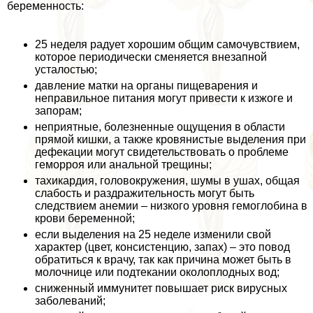
беременность:
25 неделя радует хорошим общим самочувствием,
которое периодически сменяется внезапной
усталостью;
давление матки на органы пищеварения и
неправильное питания могут привести к изжоге и
запорам;
неприятные, болезненные ощущения в области
прямой кишки, а также кровянистые выделения при
дефекации могут свидетельствовать о проблеме
геморроя или aнaльной трещины;
тахикардия, головокружения, шумы в ушах, общая
слабость и раздражительность могут быть
следствием анемии – низкого уровня гемоглобина в
крови беременной;
если выделения на 25 неделе изменили свой
хаpaктер (цвет, консистенцию, запах) – это повод
обратиться к врачу, так как причина может быть в
молочнице или подтекании околоплодных вод;
сниженный иммунитет повышает риск вирусных
заболеваний;