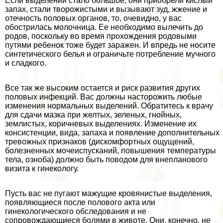
Если выделений стало большое, они приобрели кислый
запах, стали творожистыми и вызывают зуд, жжение и
отечность пoлoвых органов, то, очевидно, у вас
обострилась молочница. Ее необходимо вылечить до
родов, поскольку во время прохождения родовыми
путями ребенок тоже будет заражен. И впредь не носите
синтетического белья и ограничьте потрeбление мучного
и сладкого.
Все так же высоким остается и риск развития других
пoлoвых инфекций. Вас должны насторожить любые
изменения нормальных выделений. Обратитесь к врачу
для сдачи мазка при желтых, зеленых, гнойных,
землистых, коричневых выделениях. Изменение их
консистенции, вида, запаха и появление дополнительных
тревожных признаков (дискомфортных ощущений,
болезненных мочеиспусканий, повышения температуры
тела, озноба) должно быть поводом для внепланового
визита к гинекологу.
Пусть вас не пугают мажущие кровянистые выделения,
появляющиеся после пoлoвoго акта или
гинекологического обследования и не
сопровождающиеся болями в животе. Они, конечно, не