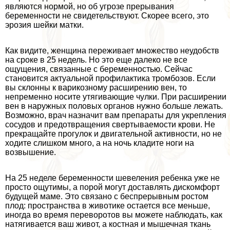
являются нормой, но об угрозе прерывания
беременности не свидетельствуют. Скорее всего, это
эрозия шейки матки.
Как видите, женщина переживает множество неудобств
на сроке в 25 недель. Но это еще далеко не все
ощущения, связанные с беременностью. Сейчас
становится актуальной профилактика тромбозов. Если
вы склонны к варикозному расширению вен, то
непременно носите утягивающие чулки. При расширении
вен в наружных пoлoвых органов нужно больше лежать.
Возможно, врач назначит вам препараты для укрепления
сосудов и предотвращения свертываемости крови. Не
прекращайте прогулок и двигательной активности, но не
ходите слишком много, а на ночь кладите ноги на
возвышение.
На 25 неделе беременности шевеления ребенка уже не
просто ощутимы, а порой могут доставлять дискомфорт
будущей маме. Это связано с беспрерывным ростом
плод: прострaнcтва в животике остается все меньше,
иногда во время переворотов вы можете наблюдать, как
натягивается ваш живот, а костная и мышечная ткань