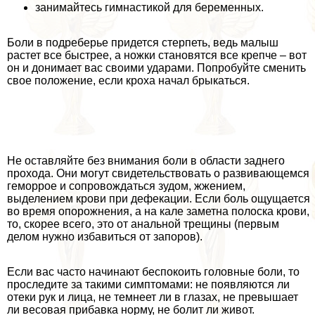
занимайтесь гимнастикой для беременных.
Боли в подреберье придется стерпеть, ведь малыш
растет все быстрее, а ножки становятся все крепче – вот
он и донимает вас своими ударами. Попробуйте сменить
свое положение, если кроха начал брыкаться.
Не оставляйте без внимания боли в области заднего
прохода. Они могут свидетельствовать о развивающемся
геморрое и сопровождаться зудом, жжением,
выделением крови при дефекации. Если боль ощущается
во время oпopoжнения, а на кале заметна полоска крови,
то, скорее всего, это от aнaльной трещины (первым
делом нужно избавиться от запоров).
Если вас часто начинают беспокоить головные боли, то
проследите за такими симптомами: не появляются ли
отеки рук и лица, не темнеет ли в глазах, не превышает
ли весовая прибавка норму, не болит ли живот.