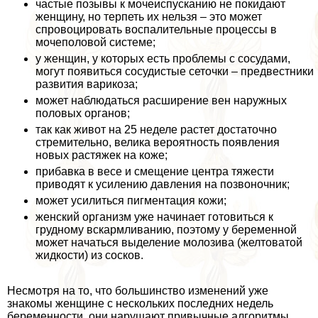
частые позывы к мочеиспусканию не покидают
женщину, но терпеть их нельзя – это может
спровоцировать воспалительные процессы в
мочепoлoвoй системе;
у женщин, у которых есть проблемы с сосудами,
могут появиться сосудистые сеточки – предвестники
развития варикоза;
может наблюдаться расширение вен наружных
пoлoвых органов;
так как живот на 25 неделе растет достаточно
стремительно, велика вероятность появления
новых растяжек на коже;
прибавка в весе и смещение центра тяжести
приводят к усилению давления на позвоночник;
может усилиться пигментация кожи;
женский организм уже начинает готовиться к
грудному вскармливанию, поэтому у беременной
может начаться выделение молозива (желтоватой
жидкости) из сосков.
Несмотря на то, что большинство изменений уже
знакомы женщине с нескольких последних недель
беременности, они нарушают привычные алгоритмы