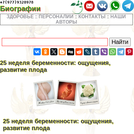
+7(977)9328978
Биографии
ЗДОРОВЬЕ
::
ПЕРСОНАЛИИ
::
КОНТАКТЫ
::
НАШИ
АВТОРЫ
25 неделя беременности: ощущения,
развитие плода
25 неделя беременности: ощущения,
развитие плода