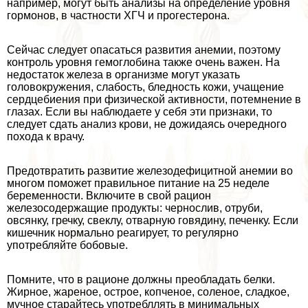
например, могут быть анализы на определение уровня
гормонов, в частности ХГЧ и прогестерона.
Сейчас следует опасаться развития анемии, поэтому
контроль уровня гемоглобина также очень важен. На
недостаток железа в организме могут указать
головокружения, слабость, бледность кожи, учащение
сердцебиения при физической активности, потемнение в
глазах. Если вы наблюдаете у себя эти признаки, то
следует сдать анализ крови, не дожидаясь очередного
похода к врачу.
Предотвратить развитие железодефицитной анемии во
многом поможет правильное питание на 25 неделе
беременности. Включите в свой рацион
железосодержащие продукты: чернослив, отруби,
овсянку, гречку, свеклу, отварную говядину, печенку. Если
кишечник нормально реагирует, то регулярно
употрeбляйте бобовые.
Помните, что в рационе должны преобладать белки.
Жирное, жареное, острое, копченое, соленое, сладкое,
мучное старайтесь употрeбллять в минимальных