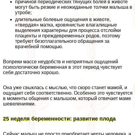
причиной периодических тянущих болей в животе
могут быть резкие и неожиданные толчки малыша в
утробе;
длительные болевые ощущения в животе,
«твердая» матка, кровянистые влагалищные
выделения хаpaктерны для процесса отслойки
плаценты и преждевременных родов, поэтому
требуют безотлагательного обращения за
врачебной помощью.
Вопреки массе неудобств и неприятных ощущений
психологически беременная в этот период чувствует
себя достаточно хорошо.
Она уже свыклась с мыслью, что скоро станет мамой, и
ощущает себя соответственно. Особенно это чувствуется
в моменты общения с малышом, который отвечает маме
шевелениями.
25 неделя беременности: развитие плода
Сейчас малыш не просто приобретает черты человека, а