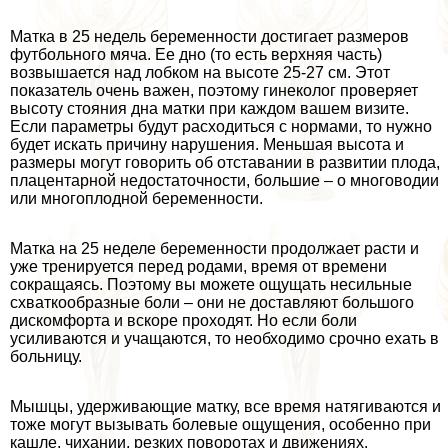
Матка в 25 недель беременности достигает размеров
футбольного мяча. Ее дно (то есть верхняя часть)
возвышается над лобком на высоте 25-27 см. Этот
показатель очень важен, поэтому гинеколог проверяет
высоту стояния дна матки при каждом вашем визите.
Если параметры будут расходиться с нормами, то нужно
будет искать причину нарушения. Меньшая высота и
размеры могут говорить об отставании в развитии плода,
плацентарной недостаточности, большие – о многоводии
или многоплодной беременности.
Матка на 25 неделе беременности продолжает расти и
уже тренируется перед родами, время от времени
сокращаясь. Поэтому вы можете ощущать несильные
схваткообразные боли – они не доставляют большого
дискомфорта и вскоре проходят. Но если боли
усиливаются и учащаются, то необходимо срочно ехать в
больницу.
Мышцы, удерживающие матку, все время натягиваются и
тоже могут вызывать болевые ощущения, особенно при
кашле, чихании, резких поворотах и движениях.