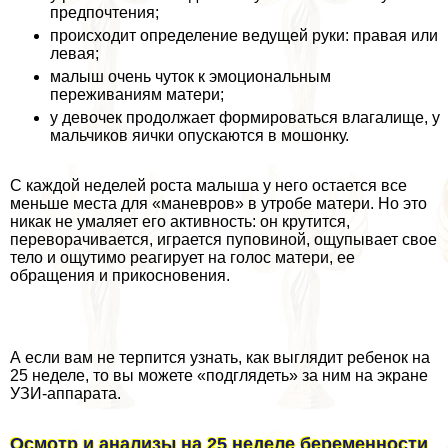
предпочтения;
происходит определение ведущей руки: правая или
левая;
малыш очень чуток к эмоциональным
переживаниям матери;
у девочек продолжает формироваться влагалище, у
мальчиков яички опускаются в мошонку.
С каждой неделей роста малыша у него остается все
меньше места для «маневров» в утробе матери. Но это
никак не умаляет его активность: он крутится,
переворачивается, играется пуповиной, ощупывает свое
тело и ощутимо реагирует на голос матери, ее
обращения и прикосновения.
А если вам не терпится узнать, как выглядит ребенок на
25 неделе, то вы можете «подглядеть» за ним на экране
УЗИ-аппарата.
Осмотр и анализы на 25 неделе беременности