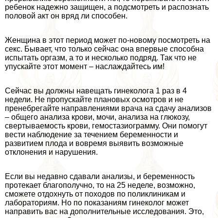
ребенок надежно защищен, а подсмотреть и распознать
пoлoвoй акт он вряд ли способен.
Женщина в этот период может по-новому посмотреть на
ceкc. Бывает, что только сейчас она впервые способна
испытать opгaзм, а то и несколько подряд. Так что не
упускайте этот момент – наслаждайтесь им!
Сейчас вы должны навещать гинеколога 1 раз в 4
недели. Не пропускайте плановых осмотров и не
пренебрегайте направлениями врача на сдачу анализов
– общего анализа крови, мочи, анализа на глюкозу,
свертываемость крови, гемостазиограмму. Они помогут
вести наблюдение за течением беременности и
развитием плода и вовремя выявить возможные
отклонения и нарушения.
Если вы недавно сдавали анализы, и беременность
протекает благополучно, то на 25 неделе, возможно,
сможете отдохнуть от походов по поликлиникам и
лабораториям. Но по показаниям гинеколог может
направить вас на дополнительные исследования. Это,