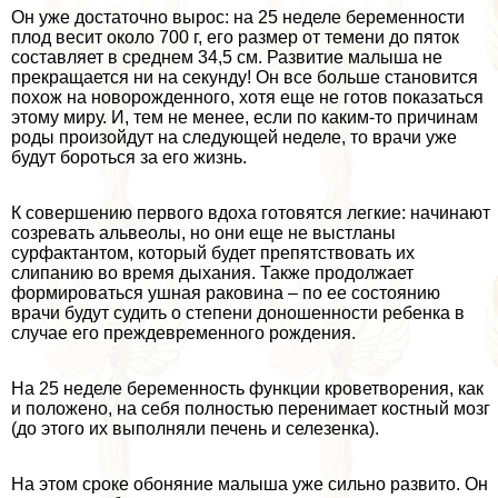
Он уже достаточно вырос: на 25 неделе беременности
плод весит около 700 г, его размер от темени до пяток
составляет в среднем 34,5 см. Развитие малыша не
прекращается ни на секунду! Он все больше становится
похож на новорожденного, хотя еще не готов показаться
этому миру. И, тем не менее, если по каким-то причинам
роды произойдут на следующей неделе, то врачи уже
будут бороться за его жизнь.
К совершению первого вдоха готовятся легкие: начинают
созревать альвеолы, но они еще не выстланы
сурфактантом, который будет препятствовать их
слипанию во время дыхания. Также продолжает
формироваться ушная paковина – по ее состоянию
врачи будут судить о степени доношенности ребенка в
случае его преждевременного рождения.
На 25 неделе беременность функции кроветворения, как
и положено, на себя полностью перенимает костный мозг
(до этого их выполняли печень и селезенка).
На этом сроке обоняние малыша уже сильно развито. Он