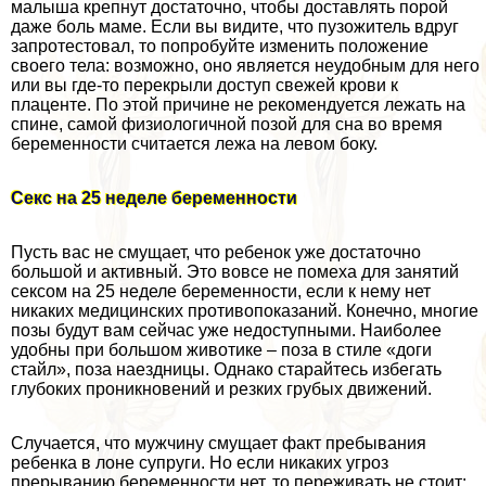
малыша крепнут достаточно, чтобы доставлять порой
даже боль маме. Если вы видите, что пузожитель вдруг
запротестовал, то попробуйте изменить положение
своего тела: возможно, оно является неудобным для него
или вы где-то перекрыли доступ свежей крови к
плаценте. По этой причине не рекомендуется лежать на
спине, самой физиологичной позой для сна во время
беременности считается лежа на левом боку.
Сeкc на 25 неделе беременности
Пусть вас не смущает, что ребенок уже достаточно
большой и активный. Это вовсе не помеха для занятий
ceкcом на 25 неделе беременности, если к нему нет
никаких медицинских противопоказаний. Конечно, многие
позы будут вам сейчас уже недоступными. Наиболее
удобны при большом животике – поза в стиле «доги
стайл», поза наездницы. Однако старайтесь избегать
глубоких проникновений и резких грубых движений.
Случается, что мужчину смущает факт пребывания
ребенка в лоне супруги. Но если никаких угроз
прерыванию беременности нет, то переживать не стоит: