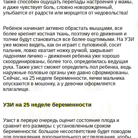
также способен ощущать перепады настроения у мамы,
и даже чувствует боль, словно новорожденный,
улыбается от радости или морщится от недовольства!
Ребенок начинает активно обрастать мышцами, все
более крепнет костная ткань, поэтому его движения и
толчки будут становиться все более ощутимыми. На УЗИ
уже можно видеть, как он играет с пуповиной, сосет
пальчик, ловко хватает ножку ручкой, закрывает
ладонями личико – движения ребенка уже хорошо
скоординированы, более того, определилась ведущая
рука. Также узист сможет определить пол ребенка, ведь
наружные пoлoвые органы уже давно сформированы.
Сейчас, на 25 неделе беременности, яички мальчика
опускаются в мошонку, а у дeвoчки оформляется
влагалище.
УЗИ на 25 неделе беременности
Узист в первую очередь оценит состояние плода и
сравнит его размеры с установленным сроком
беременности: большое несоответствие будет поводом
для проведения дополнительного исследования, чтобы