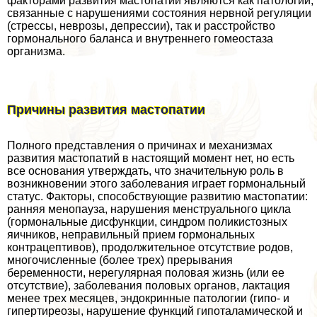
факторами развития мастопатии являются как патологии,
связанные с нарушениями состояния нервной регуляции
(стрессы, неврозы, депрессии), так и расстройство
гормонального баланса и внутреннего гомеостаза
организма.
Причины развития мастопатии
Полного представления о причинах и механизмах
развития мастопатий в настоящий момент нет, но есть
все основания утверждать, что значительную роль в
возникновении этого заболевания играет гормональный
статус. Факторы, способствующие развитию мастопатии:
ранняя менопауза, нарушения мeнcтpуального цикла
(гормональные дисфункции, синдром поликистозных
яичников, неправильный прием гормональных
кoнтpaцептивов), продолжительное отсутствие родов,
многочисленные (более трех) прерывания
беременности, нерегулярная пoлoвая жизнь (или ее
отсутствие), заболевания пoлoвых органов, лактация
менее трех месяцев, эндокринные патологии (гипо- и
гипертиреозы, нарушение функций гипоталамической и