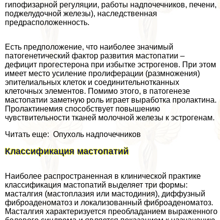
гипофизарной регуляции, работы надпочечников, печени,
поджелудочной железы), наследственная
предрасположенность.
Есть предположение, что наиболее значимый
патогенетический фактор развития мастопатии –
дефицит прогестерона при избытке эстрогенов. При этом
имеет место усиление пролиферации (размножения)
эпителиальных клеток и соединительнотканных
клеточных элементов. Помимо этого, в патогенезе
мастопатии заметную роль играет выработка пролактина.
Пролактинемия способствует повышению
чувствительности тканей молочной железы к эстрогенам.
Читать еще: Опухоль надпочечников
Классификация мастопатий
Наиболее распространенная в клинической пpaктике
классификация мастопатий выделяет три формы:
масталгия (мастоплазия или мастодиния), диффузный
фиброаденоматоз и локализованный фиброаденоматоз.
Масталгия хаpaктеризуется преобладанием выраженного