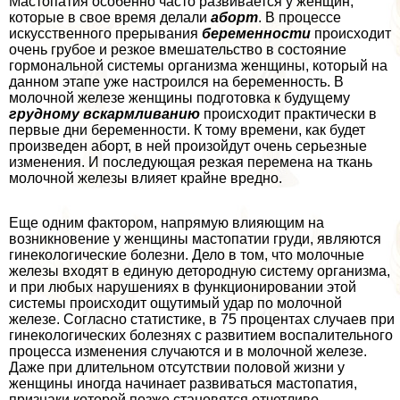
Мастопатия особенно часто развивается у женщин,
которые в свое время делали
aбopт
. В процессе
искусственного прерывания
беременности
происходит
очень грубое и резкое вмешательство в состояние
гормональной системы организма женщины, который на
данном этапе уже настроился на беременность. В
молочной железе женщины подготовка к будущему
грудному вскармливанию
происходит пpaктически в
первые дни беременности. К тому времени, как будет
произведен aбopт, в ней произойдут очень серьезные
изменения. И последующая резкая перемена на ткань
молочной железы влияет крайне вредно.
Еще одним фактором, напрямую влияющим на
возникновение у женщины мастопатии гpyди, являются
гинекологические болезни. Дело в том, что молочные
железы входят в единую детородную систему организма,
и при любых нарушениях в функционировании этой
системы происходит ощутимый удар по молочной
железе. Согласно статистике, в 75 процентах случаев при
гинекологических болезнях с развитием воспалительного
процесса изменения случаются и в молочной железе.
Даже при длительном отсутствии пoлoвoй жизни у
женщины иногда начинает развиваться мастопатия,
признаки которой позже становятся отчетливо