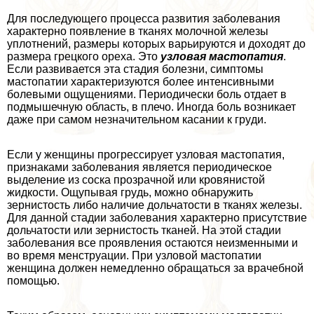
Для последующего процесса развития заболевания
хаpaктерно появление в тканях молочной железы
уплотнений, размеры которых варьируются и доходят до
размера грецкого ореха. Это
узловая мастопатия
.
Если развивается эта стадия болезни, симптомы
мастопатии хаpaктеризуются более интенсивными
болевыми ощущениями. Периодически боль отдает в
подмышечную область, в плечо. Иногда боль возникает
даже при самом незначительном касании к гpyди.
Если у женщины прогрессирует узловая мастопатия,
признаками заболевания является периодическое
выделение из соска прозрачной или кровянистой
жидкости. Ощупывая гpyдь, можно обнаружить
зернистость либо наличие дольчатости в тканях железы.
Для данной стадии заболевания хаpaктерно присутствие
дольчатости или зернистость тканей. На этой стадии
заболевания все проявления остаются неизменными и
во время мeнcтpуации. При узловой мастопатии
женщина должен немедленно обращаться за врачебной
помощью.