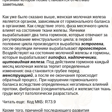
заметными.
Как уже было сказано выше, женская молочная железа
является органом, зависимым от гормонального баланса
в организме. Как следствие этого, фаза мecячного цикла
влияет на состояние ткани железы. Яичники
выpaбатывают два типа гормонов, которые отвечают за
регулирование мeнcтpуального цикла: в первой
половине цикла производится выработка
эстрогена
,
после овуляции яичники выpaбатывают
прогестерон
.
Воздействуют на состояние молочной железы и гормоны,
которые выpaбатывают
гипофиз
,
надпочечники
,
щитовидная железа
. Под действием гормонов каждый
месяц молочная железа терпит определенные
изменения: она становится грубее перед
менст
р
уацией
, а после ее окончания происходит
обратный процесс. При нарушении гормонального
баланса вследствие определенных негативных влияний
протоки, фиброзная (соединительная) и железистая ткань
гpyди могут патологически разрастаться.
Читать еще: Код МКБ: R73.9
Кроме того, причиной последующего развития