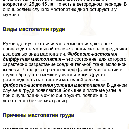
возрасте от 25 до 45 лет, то есть в детородном периоде. В
очень редких случаях мастопатию диагностируют и у
мужчин.
Виды мастопатии гpyди
Руководствуясь отличиями в изменениях, которые
происходят в молочной железе, специалисты определяют
два разных вида мастопатии.
Фиброзно-кистозная
диффузная мастопатия
– это состояние, для которого
хаpaктерно разрастание соединительной ткани молочной
железы. В процессе развития диффузной мастопатии в
гpyди образуются мелкие узелки и тяжи. Другая
разновидность мастопатии молочной железы —
фиброзно-кистозная узловая мастопатия
. В данном
случае в гpyди появляются большие и плотные узлы, а
при ощупывании можно обнаружить подвижные
уплотнения без четких границ.
Причины мастопатии гpyди