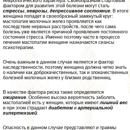
неврологического хаpaктера. Своеобразным стартовым
фактором для развития этой болезни могут стать
стрессы
,
неврозы
,
депрессивное состояние
. В итоге
женщина попадет в своеобразный замкнутый круг:
мастопатия молочных желез проявляется как
последствие нервных расстройств, после чего сама
болезнь уже является причиной проявления постоянного
состояния стресса. Именно поэтому часто в процессе
лечения мастопатии женщине назначаются сеансы
психотерапии.
Очень важным в данном случае является и фактор
наследственности, поэтому женщина должна четко знать
о наличии как доброкачественных, так и злокачественных
болезней молочных желез у близких родственниц.
В качестве фактора риска также определяется
ожирение
. Особенно высока вероятность заболеть
мастопатией есть у женщин, которые имеют
лишний вес
и при этом страдают
диабетом
и
артериальной
гипертензией
.
Опасность в данном случае представляют и травмы