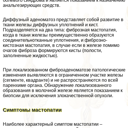
болевого синдрома и является показанием к назначению
aнaльгезирующих средств.
Диффузный аденоматоз представляет собой развитие в
ткани железы диффузных уплотнений и кист.
Подразделяется на два типа: фиброзная мастопатия,
когда в ткани железы преимущественно образуются
соединительнотканные уплотнения, и фиброзно-
кистозная мастопатия, в случае если в железе помимо
очагов фиброза формируются кисты (полости,
заполненные жидкостью).
При локализованном фиброаденоматозе патологические
изменения выявляются в ограниченном участке железы
(сегменте, квадранте) и не распространяются по всей
паренхиме органа. Обнаружение локализованного
образования в молочной железе является показанием к
биопсии для исключения злокачественной опухоли.
Симптомы мастопатии
Наиболее хаpaктерный симптом мастопатии –