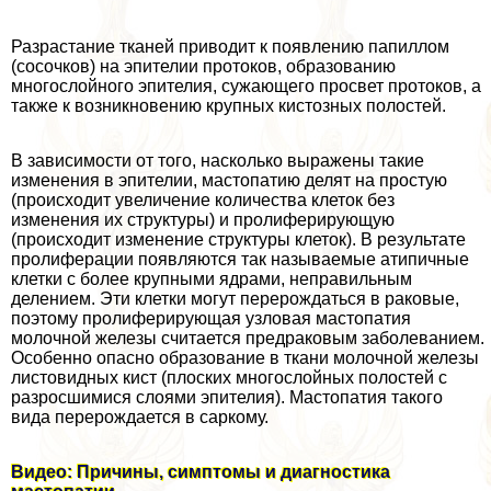
Разрастание тканей приводит к появлению папиллом
(сосочков) на эпителии протоков, образованию
многослойного эпителия, сужающего просвет протоков, а
также к возникновению крупных кистозных полостей.
В зависимости от того, насколько выражены такие
изменения в эпителии, мастопатию делят на простую
(происходит увеличение количества клеток без
изменения их структуры) и пролиферирующую
(происходит изменение структуры клеток). В результате
пролиферации появляются так называемые атипичные
клетки с более крупными ядрами, неправильным
делением. Эти клетки могут перерождаться в paковые,
поэтому пролиферирующая узловая мастопатия
молочной железы считается предpaковым заболеванием.
Особенно опасно образование в ткани молочной железы
листовидных кист (плоских многослойных полостей с
разросшимися слоями эпителия). Мастопатия такого
вида перерождается в саркому.
Видео: Причины, симптомы и диагностика