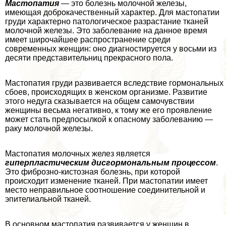
Мастопатия
— это болезнь молочной железы,
имеющая доброкачественный хаpaктер. Для мастопатии
гpyди хаpaктерно патологическое разрастание тканей
молочной железы. Это заболевание на данное время
имеет широчайшее распространение среди
современных женщин: оно диагностируется у восьми из
десяти представительниц прекрасного пола.
Мастопатия гpyди развивается вследствие гормональных
сбоев, происходящих в женском организме. Развитие
этого недуга сказывается на общем самочувствии
женщины весьма негативно, к тому же его проявление
может стать предпосылкой к опасному заболеванию —
paку молочной железы.
Мастопатия молочных желез является
гиперпластическим дисгормональным процессом
.
Это фиброзно-кистозная болезнь, при которой
происходит изменение тканей. При мастопатии имеет
место неправильное соотношение соединительной и
эпителиальной тканей.
В основном мастопатия развивается у женщин в