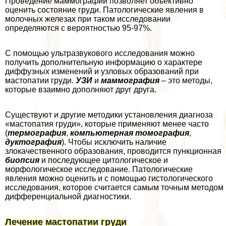
Проведение маммографии позволяет объективно
оценить состояние гpyди. Патологические явления в
молочных железах при таком исследовании
определяются с вероятностью 95-97%.
С помощью ультразвукового исследования можно
получить дополнительную информацию о хаpaктере
диффузных изменений и узловых образований при
мастопатии гpyди.
УЗИ
и
маммография
– это методы,
которые взаимно дополняют друг друга.
Существуют и другие методики установления диагноза
«мастопатия гpyди», которые применяют менее часто
(
термография
,
компьютерная
томография
,
дуктография
). Чтобы исключить наличие
злокачественного образования, проводится пункционная
биопсия
и последующее цитологическое и
морфологическое исследование. Патологические
явления можно оценить и с помощью гистологического
исследования, которое считается самым точным методом
дифференциальной диагностики.
Лечение мастопатии гpyди