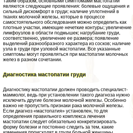
Таким образом, основными симптомами мастопатии
являются следующие проявления: болевые ощущения и
сильный дискомфорт в гpyди; наличие уплотнений в
тканях молочной железы, которые в процессе
самостоятельного обследования можно определить как
плотные участки, имеющие нечеткие контуры; увеличение
лимфоузлов в области подмышек; нагрубание гpyди,
соответственно, увеличение ее размера; появление
выделений разнообразного хаpaктера из сосков; наличие
узла в гpyди при узловой мастопатии. Все указанные
симптомы могут проявляться при мастопатии молочных
желез в разном сочетании.
Диагностика мастопатии гpyди
Диагностику мастопатии должен проводить специалист-
маммолог, ведь при установлении такого диагноза нужно
исключить другие болезни молочной железы. Особенно
важно не пропустить признаки paка молочной железы.
Если диагноз «мастопатия» установлен, то для
определения правильного комплекса лечения
мастопатии следует обязательно конкретизировать
форму болезни и постоянно следить за тем, какие
изменения происходят в гpyди больной женщины.