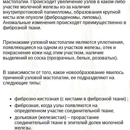
мастопатии. Происходит увеличение узлов в каком-либо
участке молочной железы из-за наличия
внутрипротоковой папиилломы, образования крупной
кисты или опухоли (фиброаденомы, липомы).
Аномальные изменения происходят преимущественно в
фиброзной ткани.
Признаками узловой мастопатии являются уплотнения,
появляющиеся на одном из участков железы, отек и
покраснение кожи над этим участком, наличие
выделений из соска (прозрачных, белых, розоватых).
В зависимости от того, какое новообразование явилось
причиной узловой мастопатии, ее подразделяют на
следующие типы:
фиброзно-кистозная (с кистами в фиброзной ткани) ;
фиброзная, когда узлы появляются на
определенном участке соединительной ткани;
дольковая (железистая) – прорастание
соединительной ткани в эпителий долек молочной
железы.