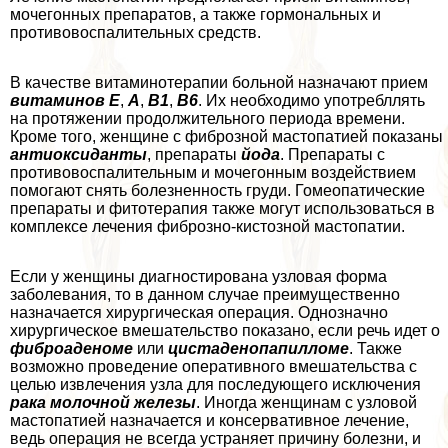
мочегонных препаратов, а также гормональных и
противовоспалительных средств.
В качестве витаминотерапии больной назначают прием
витаминов Е
,
А
,
В1
,
В6
. Их необходимо употрeбллять
на протяжении продолжительного периода времени.
Кроме того, женщине с фиброзной мастопатией показаны
антиоксиданты
, препараты
йода
. Препараты с
противовоспалительным и мочегонным воздействием
помогают снять болезненность гpyди. Гомеопатические
препараты и фитотерапия также могут использоваться в
комплексе лечения фиброзно-кистозной мастопатии.
Если у женщины диагностирована узловая форма
заболевания, то в данном случае преимущественно
назначается хирургическая операция. Однозначно
хирургическое вмешательство показано, если речь идет о
фиброаденоме
или
цистаденопапилломе
. Также
возможно проведение оперативного вмешательства с
целью извлечения узла для последующего исключения
paка молочной железы
. Иногда женщинам с узловой
мастопатией назначается и консервативное лечение,
ведь операция не всегда устраняет причину болезни, и