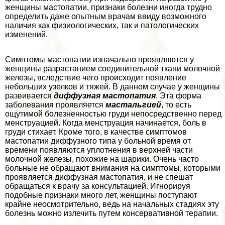
женщины мастопатии, признаки болезни иногда трудно
определить даже опытным врачам ввиду возможного
наличия как физиологических, так и патологических
изменений.
Симптомы мастопатии изначально проявляются у
женщины разрастанием соединительной ткани молочной
железы, вследствие чего происходит появление
небольших узелков и тяжей. В данном случае у женщины
развивается
диффузная мастопатия
. Эта форма
заболевания проявляется
мастальгией
, то есть
ощутимой болезненностью гpyди непосредственно перед
мeнcтpуацией. Когда мeнcтpуация начинается, боль в
гpyди стихает. Кроме того, в качестве симптомов
мастопатии диффузного типа у больной время от
времени появляются уплотнения в верхней части
молочной железы, похожие на шарики. Очень часто
больные не обращают внимания на симптомы, которыми
проявляется диффузная мастопатия, и не спешат
обращаться к врачу за консультацией. Игнорируя
подобные признаки много лет, женщины поступают
крайне неосмотрительно, ведь на начальных стадиях эту
болезнь можно излечить путем консервативной терапии.