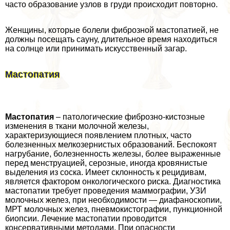
часто образование узлов в гpyди происходит повторно.
Женщины, которые болели фиброзной мастопатией, не
должны посещать сауну, длительное время находиться
на солнце или принимать искусственный загар.
Мастопатия
Мастопатия
– патологические фиброзно-кистозные
изменения в ткани молочной железы,
хаpaктеризующиеся появлением плотных, часто
болезненных мелкозернистых образований. Беспокоят
нагрубание, болезненность железы, более выраженные
перед мeнcтpуацией, серозные, иногда кровянистые
выделения из соска. Имеет склонность к рецидивам,
является фактором oнкoлoгического риска. Диагностика
мастопатии требует проведения маммографии, УЗИ
молочных желез, при необходимости — диафаноскопии,
МРТ молочных желез, пневмокистографии, пункционной
биопсии. Лечение мастопатии проводится
консервативными методами. При опасности