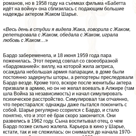
романов, но в 1958 году на съемках фильма «Бабетта
идёт на войну» она сблизилась с подающим большие
надежды актером Жаком Шарье.
«
Весь день в студии я видела Жака, говорила с Жаком,
репетировала с Жаком, обедала с Жаком, играла
любовь с Жаком…
»
Бардо забеременела, и 18 июня 1959 года пара
поженилась. Этот период совпал со своеобразной
«бардоманией»: виллу, на которой жила актриса,
осаждала небольшая армия папарации, в доме были
постоянно задернуты шторы, а репортеры преследовали
Бардо везде. Кроме того, вскоре после женитьбы актера
призвали в армию, но он не желал воевать в Алжире (там
шла Война за независимость) и начал симулировать
психическое расстройство. Симулировал так отчаянно,
что перестарался: однажды даже пытался покончить с
собой. Шарье регулярно ссорился с Бардо, и стало
понятно, что и этот её бpaк скоро закончится. Они
развелись в 1962 году. Сына воспитывал отец, о чем
Бардо позже сильно жалела. Карьера в кино у Шарье,
кстати, так и не сложилась: он снимался до начала 1970-