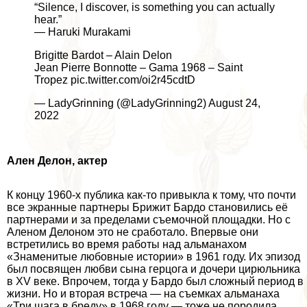
“Silence, I discover, is something you can actually
hear.”
― Haruki Murakami
Brigitte Bardot – Alain Delon
Jean Pierre Bonnotte – Gama 1968 – Saint
Tropez pic.twitter.com/oi2r45cdtD
— LadyGrinning (@LadyGrinning2) August 24,
2022
Ален Делон, актер
К концу 1960-х публика как-то привыкла к тому, что почти
все экранные партнеры Брижит Бардо становились её
партнерами и за пределами съемочной площадки. Но с
Аленом Делоном это не сработало. Впервые они
встретились во время работы над альманахом
«Знаменитые любовные истории» в 1961 году. Их эпизод
был посвящен любви сына герцога и дочери цирюльника
в XV веке. Впрочем, тогда у Бардо был сложный период в
жизни. Но и вторая встреча — на съемках альманаха
«Три шага в бреду» в 1968 году — тоже не породила