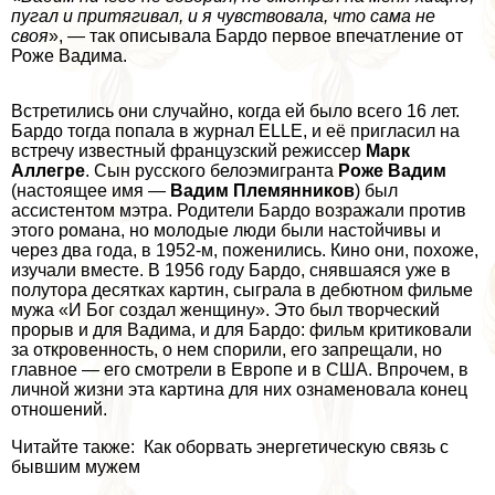
пугал и притягивал, и я чувствовала, что сама не
своя
», — так описывала Бардо первое впечатление от
Роже Вадима.
Встретились они случайно, когда ей было всего 16 лет.
Бардо тогда попала в журнал ELLE, и её пригласил на
встречу известный французский режиссер
Марк
Аллегре
. Сын русского белоэмигранта
Роже Вадим
(настоящее имя —
Вадим Племянников
) был
ассистентом мэтра. Родители Бардо возражали против
этого романа, но молодые люди были настойчивы и
через два года, в 1952-м, поженились. Кино они, похоже,
изучали вместе. В 1956 году Бардо, снявшаяся уже в
полутора десятках картин, сыграла в дебютном фильме
мужа «И Бог создал женщину». Это был творческий
прорыв и для Вадима, и для Бардо: фильм критиковали
за откровенность, о нем спорили, его запрещали, но
главное — его смотрели в Европе и в США. Впрочем, в
личной жизни эта картина для них ознаменовала конец
отношений.
Читайте также: Как оборвать энергетическую связь с
бывшим мужем