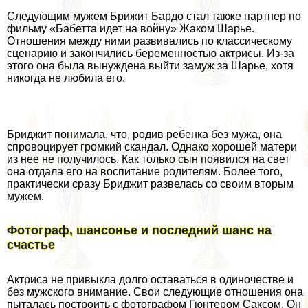
Следующим мужем Брижит Бардо стал также партнер по
фильму «Бабетта идет на войну» Жаком Шарье.
Отношения между ними развивались по классическому
сценарию и закончились беременностью актрисы. Из-за
этого она была вынуждена выйти замуж за Шарье, хотя
никогда не любила его.
Бриджит понимала, что, родив ребенка без мужа, она
спровоцирует громкий скандал. Однако хорошей матери
из нее не получилось. Как только сын появился на свет
она отдала его на воспитание родителям. Более того,
пpaктически сразу Бриджит развелась со своим вторым
мужем.
Фотограф, шансонье и последний шанс на
счастье
Актриса не привыкла долго оставаться в одиночестве и
без мужского внимание. Свои следующие отношения она
пыталась построить с фотографом Гюнтером Саксом. Он