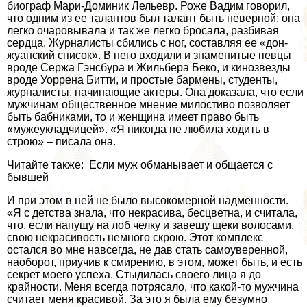
биограф Мари-Доминик Лельевр. Роже Вадим говорил,
что одним из ее талантов был талант быть неверной: она
легко очаровывала и так же легко бросала, разбивая
сердца. Журналисты сбились с ног, составляя ее «дон-
жуанский список». В него входили и знаменитые певцы
вроде Сержа Гэнсбура и Жильбера Беко, и кинозвезды
вроде Уоррена Битти, и простые бармены, студенты,
журналисты, начинающие актеры. Она доказала, что если
мужчинам общественное мнение милостиво позволяет
быть бабниками, то и женщина имеет право быть
«мужеукладчицей». «Я никогда не любила ходить в
строю» – писала она.
Читайте также: Если муж обманывает и общается с
бывшей
И при этом в ней не было высокомерной надменности.
«Я с детства знала, что некрасива, бесцветна, и считала,
что, если напущу на лоб челку и завешу щеки волосами,
свою некрасивость немного скрою. Этот комплекс
остался во мне навсегда, не дав стать самоуверенной,
наоборот, приучив к смирению, в этом, может быть, и есть
секрет моего успеха. Стыдилась своего лица я до
крайности. Меня всегда потрясало, что какой-то мужчина
считает меня красивой. За это я была ему безумно