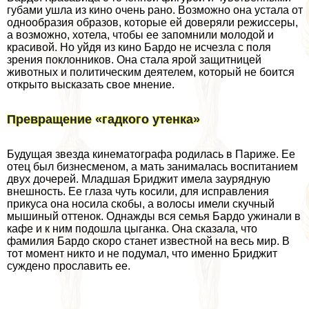
губами ушла из кино очень рано. Возможно она устала от
однообразия образов, которые ей доверяли режиссеры,
а возможно, хотела, чтобы ее запомнили молодой и
красивой. Но уйдя из кино Бардо не исчезла с поля
зрения поклонников. Она стала ярой защитницей
животных и политическим деятелем, который не боится
открыто высказать свое мнение.
Превращение «гадкого утенка»
Будущая звезда кинематографа родилась в Париже. Ее
отец был бизнесменом, а мать занималась воспитанием
двух дочерей. Младшая Бриджит имела заурядную
внешность. Ее глаза чуть косили, для исправления
прикуса она носила скобы, а волосы имели скучный
мышиный оттенок. Однажды вся семья Бардо ужинали в
кафе и к ним подошла цыганка. Она сказала, что
фамилия Бардо скоро станет известной на весь мир. В
тот момент никто и не подумал, что именно Бриджит
суждено прославить ее.