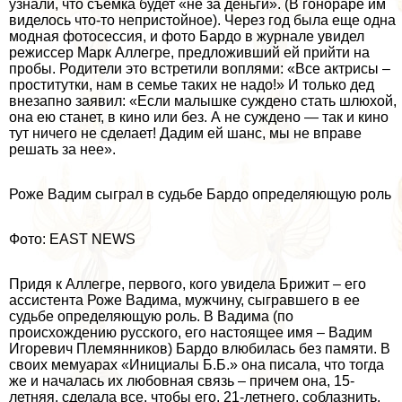
узнали, что съемка будет «не за деньги». (В гонораре им
виделось что-то непристойное). Через год была еще одна
модная фотосессия, и фото Бардо в журнале увидел
режиссер Марк Аллегре, предложивший ей прийти на
пробы. Родители это встретили воплями: «Все актрисы –
пpocтитутки, нам в семье таких не надо!» И только дед
внезапно заявил: «Если малышке суждено стать шлюхой,
она ею станет, в кино или без. А не суждено — так и кино
тут ничего не сделает! Дадим ей шанс, мы не вправе
решать за нее».
Роже Вадим сыграл в судьбе Бардо определяющую роль
Фото: EAST NEWS
Придя к Аллегре, первого, кого увидела Брижит – его
ассистента Роже Вадима, мужчину, сыгравшего в ее
судьбе определяющую роль. В Вадима (по
происхождению русского, его настоящее имя – Вадим
Игоревич Племянников) Бардо влюбилась без памяти. В
своих мемуарах «Инициалы Б.Б.» она писала, что тогда
же и началась их любовная связь – причем она, 15-
летняя, сделала все, чтобы его, 21-летнего, coблaзнить.