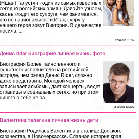
(Ншан) Галустян - один из самых известных
сегодня российских армян. Давайте узнаем,
как выглядит его супруга, чем занимается,
кто по национальности.Итак, супругу
нашего героя зовут Виктория. В девичестве
носила......
07 08 2026 3:53:14
Денис rider биография личная жизнь фото
Биография Более таинственного и
скрытного исполнителя на российской
эстраде, чем рэпер Денис Rider, сложно
даже представить. Молодой человек
записывает альбомы, дает концерты, ведет
страницы в социальных сетях, но при этом
ничего о себе не ра......
06 08 2026 12:29:42
Валентина телегина личная жизнь дети
Биография Родилась Валентина в столице Донского
казачества, в Новочеркасске. Славная история края,