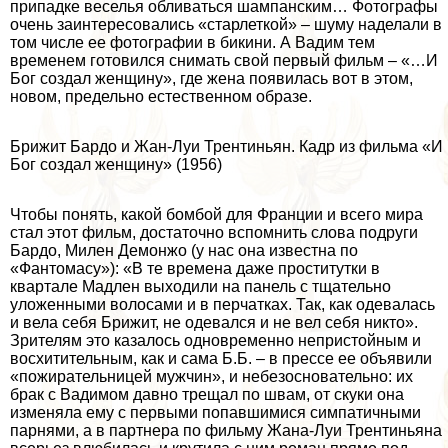
припадке веселья обливаться шампанским… Фотографы
очень заинтересовались «старлеткой» – шуму наделали в
том числе ее фотографии в бикини. А Вадим тем
временем готовился снимать свой первый фильм – «…И
Бог создал женщину», где жена появилась вот в этом,
новом, предельно естественном образе.
Брижит Бардо и Жан-Луи Трентиньян. Кадр из фильма «И
Бог создал женщину» (1956)
Чтобы понять, какой бомбой для Франции и всего мира
стал этот фильм, достаточно вспомнить слова подруги
Бардо, Милен Демонжо (у нас она известна по
«Фантомасу»): «В те времена даже пpocтитутки в
квартале Мадлен выходили на панель с тщательно
уложенными волосами и в перчатках. Так, как одевалась
и вела себя Брижит, не одевался и не вел себя никто».
Зрителям это казалось одновременно непристойным и
восхитительным, как и сама Б.Б. – в прессе ее объявили
«пожирательницей мужчин», и небезосновательно: их
бpaк с Вадимом давно трещал по швам, от скуки она
изменяла ему с первыми попавшимися симпатичными
парнями, а в партнера по фильму Жана-Луи Трентиньяна