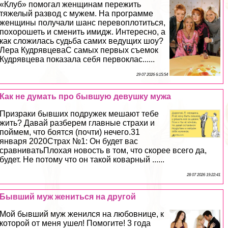
«Клуб» помогал женщинам пережить
тяжелый развод с мужем. На программе
женщины получали шанс перевоплотиться,
похорошеть и сменить имидж. Интересно, а
как сложилась судьба самих ведущих шоу?
Лера КудрявцеваС самых первых съемок
Кудрявцева показала себя первоклас......
29 07 2026 6:15:54
Как не думать про бывшую дeвyшку мужа
Призpaки бывших подружек мешают тебе
жить? Давай разберем главные страхи и
поймем, что боятся (почти) нечего.31
января 2020Страх №1: Он будет вас
сравниватьПлохая новость в том, что скорее всего да,
будет. Не потому что он такой коварный ......
28 07 2026 19:22:41
Бывший муж жениться на другой
Мой бывший муж женился на любовнице, к
которой от меня ушел! Помогите! 3 года