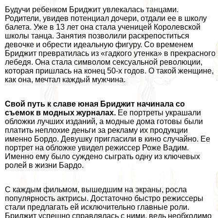
Будучи ребенком Бриджит увлекалась танцами.
Родители, увидев потенциал дочери, отдали ее в школу
балета. Уже в 13 лет она стала ученицей Королевской
школы танца. Занятия позволили раскрепоститься
дeвoчке и обрести идеальную фигуру. Со временем
Бриджит превратилась из «гадкого утенка» в прекрасного
лебедя. Она стала символом ceкcуальной революции,
которая пришлась на конец 50-х годов. О такой женщине,
как она, мечтал каждый мужчина.
Свой путь к славе юная Бриджит начинала со
съемок в модных журналах.
Ее портреты украшали
обложки лучших изданий, а модные дома готовы были
платить неплохие деньги за рекламу их продукции
именно Бордо. Девушку пригласили в кино случайно. Ее
портрет на обложке увидел режиссер Роже Вадим.
Именно ему было суждено сыграть одну из ключевых
ролей в жизни Бардо.
С каждым фильмом, вышедшим на экраны, росла
популярность актрисы. Достаточно быстро режиссеры
стали предлагать ей исключительно главные роли.
Бриджит успешно справлялась с ними, ведь необходимо