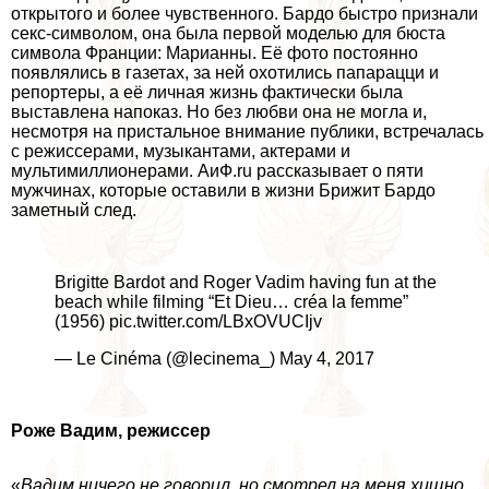
открытого и более чувственного. Бардо быстро признали
ceкc-символом, она была первой моделью для бюcта
символа Франции: Марианны. Её фото постоянно
появлялись в газетах, за ней охотились папарацци и
репортеры, а её личная жизнь фактически была
выставлена напоказ. Но без любви она не могла и,
несмотря на пристальное внимание публики, встречалась
с режиссерами, музыкантами, актерами и
мультимиллионерами. АиФ.ru рассказывает о пяти
мужчинах, которые оставили в жизни Брижит Бардо
заметный след.
Brigitte Bardot and Roger Vadim having fun at the
beach while filming “Et Dieu… créa la femme”
(1956) pic.twitter.com/LBxOVUCIjv
— Le Cinéma (@lecinema_) May 4, 2017
Роже Вадим, режиссер
«
Вадим ничего не говорил, но смотрел на меня хищно,