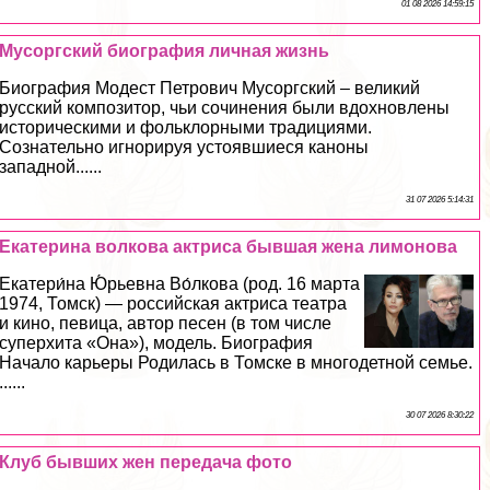
01 08 2026 14:59:15
Мусоргский биография личная жизнь
Биография Модест Петрович Мусоргский – великий
русский композитор, чьи сочинения были вдохновлены
историческими и фольклорными традициями.
Сознательно игнорируя устоявшиеся каноны
западной......
31 07 2026 5:14:31
Екатерина волкова актриса бывшая жена лимонова
Екатери́на Ю́рьевна Во́лкова (род. 16 марта
1974, Томск) — российская актриса театра
и кино, певица, автор песен (в том числе
суперхита «Она»), модель. Биография
Начало карьеры Родилась в Томске в многодетной семье.
......
30 07 2026 8:30:22
Клуб бывших жен передача фото