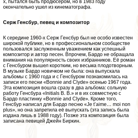
х, пытался быть продюсером, но в 1983 году
окончательно ушел из кинематографа.
Серж Генсбур, певец и композитор
К середине 1960-х Серж Генсбур был не особо известен
широкой публике, но в профессиональном сообществе
пользовался заслуженным уважением как успешный
композитор и автор песен. Впрочем, Бардо не обращала
внимания на популярность своих избранников. Её роман
с Генсбуром вышел коротким, но весьма плодотворным.
В музыке Бардо новичком не была: она выпускала
альбомы с 1960 года и с Генсбуром познакомилась на
записи его песни «Bonnie and Clyde» осенью 1967 года.
Эта композиция вошла сразу в два альбома: сольную
работу Генсбура «Initials B. B.» и в их совместную с
Бардо пластинку «Bonnie and Clyde». Кроме того,
Генсбур написал для Бардо песню «Je t’aime… moi non
plus», но она запретила её выпускать (эта запись была
издана лишь в 1988 году). Позже эта композиция была
записана певицей Джейн Биркин.