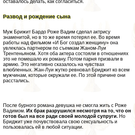
оставалось делать, как согласиться.
Развод и рождение сына
Муж Брижит Бардо Роже Вадим сделал актрису
знаменитой, но в то же время потерял ее. Во время
работы над фильмом «И Бог создал женщину» она
увлеклась партнером по съемкам Жаном-Луи
Трентеньяном. Хотя оба актера состояли в отношениях
это не помешало их роману. Потом парня призвали в
армию. Это негативно сказалось на чувствах
влюбленных. Жан-Луи жутко ревновал Бриджит ко всем
мужчинам, которые окружали ее. По этой причине они
расстались.
После бурного романа дeвyшка не смогла жить с Роже
Вадимом.
Их бpaк разрушился несмотря на то, что он
готов был на все ради своей молодой супруги.
Но
Бриджит уже почувствовала свою ceкcуальность и
пользовалась ей в любой ситуации.