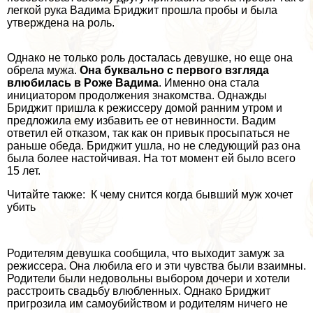
легкой рука Вадима Бриджит прошла пробы и была
утверждена на роль.
Однако не только роль досталась дeвyшке, но еще она
обрела мужа.
Она буквально с первого взгляда
влюбилась в Роже Вадима
. Именно она стала
инициатором продолжения знакомства. Однажды
Бриджит пришла к режиссеру домой ранним утром и
предложила ему избавить ее от невинности. Вадим
ответил ей отказом, так как он привык просыпаться не
раньше обеда. Бриджит ушла, но не следующий раз она
была более настойчивая. На тот момент ей было всего
15 лет.
Читайте также: К чему снится когда бывший муж хочет
убить
Родителям дeвyшка сообщила, что выходит замуж за
режиссера. Она любила его и эти чувства были взаимны.
Родители были недовольны выбором дочери и хотели
расстроить свадьбу влюбленных. Однако Бриджит
пригрозила им самоубийством и родителям ничего не