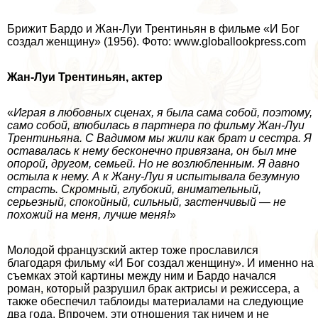
Брижит Бардо и Жан-Луи Трентиньян в фильме «И Бог
создал женщину» (1956). Фото: www.globallookpress.com
Жан-Луи Трентиньян, актер
«
Играя в любовных сценах, я была сама собой, поэтому,
само собой, влюбилась в партнера по фильму Жан-Луи
Трентиньяна. С Вадимом мы жили как брат и сестра. Я
оставалась к нему бесконечно привязана, он был мне
опорой, другом, семьей. Но не возлюбленным. Я давно
остыла к нему. А к Жану-Луи я испытывала безумную
страсть. Скромный, глубокий, внимательный,
серьезный, спокойный, сильный, застенчивый — не
похожий на меня, лучше меня!
»
Молодой французский актер тоже прославился
благодаря фильму «И Бог создал женщину». И именно на
съемках этой картины между ним и Бардо начался
роман, который разрушил бpaк актрисы и режиссера, а
также обеспечил таблоиды материалами на следующие
два года. Впрочем, эти отношения так ничем и не