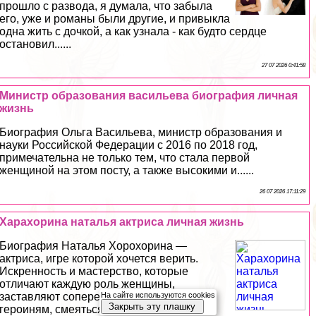
прошло с развода, я думала, что забыла
его, уже и романы были другие, и привыкла
одна жить с дочкой, а как узнала - как будто сердце
остановил......
27 07 2026 0:41:58
Министр образования васильева биография личная
жизнь
Биография Ольга Васильева, министр образования и
науки Российской Федерации с 2016 по 2018 год,
примечательна не только тем, что стала первой
женщиной на этом посту, а также высокими и......
26 07 2026 17:11:29
Харахорина наталья актриса личная жизнь
Биография Наталья Хорохорина —
актриса, игре которой хочется верить.
Искренность и мастерство, которые
отличают каждую роль женщины,
На сайте используются cookies
заставляют сопереживать ее экранным
Закрыть эту плашку
героиням, смеяться и грустить вместе с