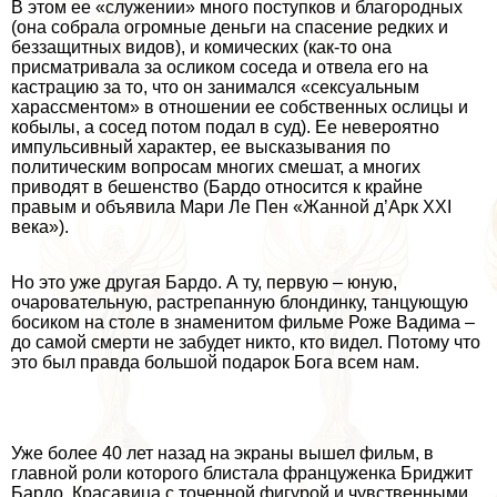
В этом ее «служении» много поступков и благородных
(она собрала огромные деньги на спасение редких и
беззащитных видов), и комических (как-то она
присматривала за осликом соседа и отвела его на
кастрацию за то, что он занимался «ceкcуальным
харассментом» в отношении ее собственных ослицы и
кобылы, а сосед потом подал в суд). Ее невероятно
импульсивный хаpaктер, ее высказывания по
политическим вопросам многих смешат, а многих
приводят в бешенство (Бардо относится к крайне
правым и объявила Мари Ле Пен «Жанной д’Арк XXI
века»).
Но это уже другая Бардо. А ту, первую – юную,
очаровательную, растрепанную блондинку, танцующую
босиком на столе в знаменитом фильме Роже Вадима –
до самой cмepти не забудет никто, кто видел. Потому что
это был правда большой подарок Бога всем нам.
Уже более 40 лет назад на экраны вышел фильм, в
главной роли которого блистала француженка Бриджит
Бардо. Красавица с точенной фигурой и чувственными