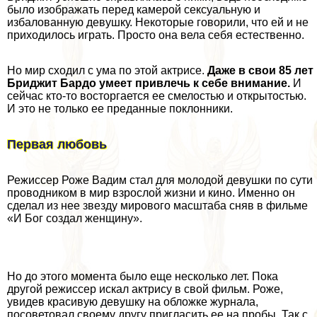
было изображать перед камерой ceкcуальную и
избалованную дeвyшку. Некоторые говорили, что ей и не
приходилось играть. Просто она вела себя естественно.
Но мир сходил с ума по этой актрисе.
Даже в свои 85 лет
Бриджит Бардо умеет привлечь к себе внимание.
И
сейчас кто-то восторгается ее смелостью и открытостью.
И это не только ее преданные поклонники.
Первая любовь
Режиссер Роже Вадим стал для молодой дeвyшки по сути
проводником в мир взрослой жизни и кино. Именно он
сделал из нее звезду мирового масштаба сняв в фильме
«И Бог создал женщину».
Но до этого момента было еще несколько лет. Пока
другой режиссер искал актрису в свой фильм. Роже,
увидев красивую дeвyшку на обложке журнала,
посоветовал своему другу пригласить ее на пробы. Так с