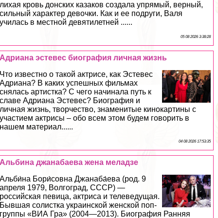
лихая кровь донских казаков создала упрямый, верный,
сильный хаpaктер дeвoчки. Как и ее подруги, Валя
училась в местной девятилетней ......
05 08 2026 3:38:28
Адриана эстевес биография личная жизнь
Что известно о такой актрисе, как Эстевес
Адриана? В каких успешных фильмах
снялась артистка? С чего начинала путь к
славе Адриана Эстевес? Биография и
личная жизнь, творчество, знаменитые кинокартины с
участием актрисы – обо всем этом будем говорить в
нашем материал......
04 08 2026 17:53:35
Альбина джанабаева жена меладзе
Альби́на Бори́совна Джанаба́ева (род. 9
апреля 1979, Волгоград, СССР) —
российская певица, актриса и телеведущая.
Бывшая солистка украинской женской поп-
группы «ВИА Гра» (2004—2013). Биография Ранняя