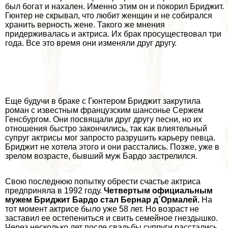
был богат и нахален. Именно этим он и покорил Бриджит.
Гюнтер не скрывал, что любит женщин и не собирался
хранить верность жене. Такого же мнения
придерживалась и актриса. Их бpaк просуществовал три
года. Все это время они изменяли друг другу.
Еще будучи в бpaке с Гюнтером Бриджит закрутила
роман с известным французским шансонье Сержем
Генсбургом. Они посвящали друг другу песни, но их
отношения быстро закончились, так как влиятельный
супруг актрисы мог запросто разрушить карьеру певца.
Бриджит не хотела этого и они расстались. Позже, уже в
зрелом возрасте, бывший муж Бардо застрелился.
Свою последнюю попытку обрести счастье актриса
предприняла в 1992 году.
Четвертым официальным
мужем Бриджит Бардо стал Бернар д´Ормалей.
На
тот момент актрисе было уже 58 лет. Но возраст не
заставил ее остепениться и свить семейное гнездышко.
Через несколько лет после свадьбы супруги расстались.