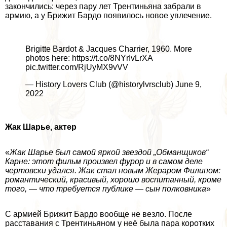
закончились: через пару лет Трентиньяна забрали в
армию, а у Брижит Бардо появилось новое увлечение.
Brigitte Bardot & Jacques Charrier, 1960. More
photos here: https://t.co/8NYrIvLrXA
pic.twitter.com/RjUyMX9vVV
— History Lovers Club (@historylvrsclub) June 9,
2022
Жак Шарье, актер
«
Жак Шарье был самой яркой звездой „Обманщиков“
Карне: этот фильм произвел фурор и в самом деле
чертовски удался. Жак стал новым Жераром Филипом:
романтический, красивый, хорошо воспитанный, кроме
того, — что требуется публике — сын полковника
»
С армией Брижит Бардо вообще не везло. После
расставания с Трентиньяном у неё была пара коротких