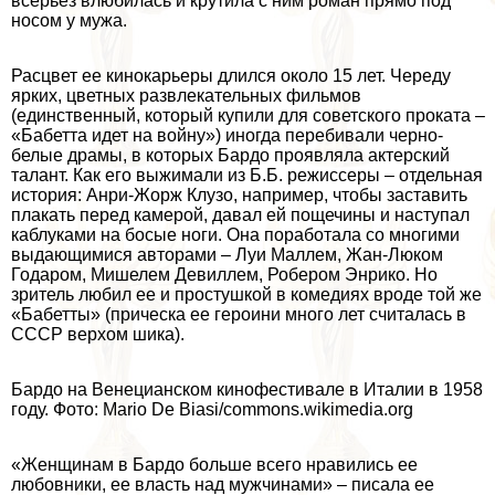
всерьез влюбилась и крутила с ним роман прямо под
носом у мужа.
Расцвет ее кинокарьеры длился около 15 лет. Череду
ярких, цветных развлекательных фильмов
(единственный, который купили для советского проката –
«Бабетта идет на войну») иногда перебивали черно-
белые драмы, в которых Бардо проявляла актерский
талант. Как его выжимали из Б.Б. режиссеры – отдельная
история: Анри-Жорж Клузо, например, чтобы заставить
плакать перед камерой, давал ей пощечины и наступал
каблуками на босые ноги. Она поработала со многими
выдающимися авторами – Луи Маллем, Жан-Люком
Годаром, Мишелем Девиллем, Робером Энрико. Но
зритель любил ее и простушкой в комедиях вроде той же
«Бабетты» (прическа ее героини много лет считалась в
СССР верхом шика).
Бардо на Венецианском кинофестивале в Италии в 1958
году. Фото: Mario De Biasi/commons.wikimedia.org
«Женщинам в Бардо больше всего нравились ее
любовники, ее власть над мужчинами» – писала ее