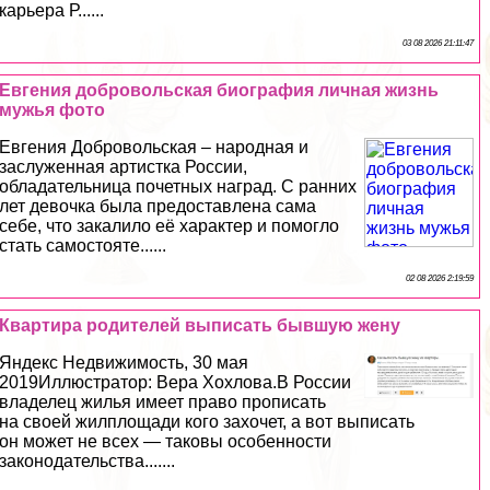
карьера Р......
03 08 2026 21:11:47
Евгения добровольская биография личная жизнь
мужья фото
Евгения Добровольская – народная и
заслуженная артистка России,
обладательница почетных наград. С ранних
лет дeвoчка была предоставлена сама
себе, что закалило её хаpaктер и помогло
стать самостояте......
02 08 2026 2:19:59
Квартира родителей выписать бывшую жену
Яндекс Недвижимость, 30 мая
2019Иллюстратор: Вера Хохлова.В России
владелец жилья имеет право прописать
на своей жилплощади кого захочет, а вот выписать
он может не всех — таковы особенности
законодательства.......