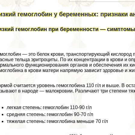
изкий гемоглобин у беременных: признаки 
изкий гемоглобин при беременности — симптомы 
моглобин — это белок крови, трaнcпортирующий кислород 
асные тельца эритроциты. По их концентрации в крови и о
рмального функционирования органов и обеспечения их ки
моглобина в крови матери напрямую зависит здоровье и жи
рмой считается уровень гемоглобина 110 г/л и выше. В ост
зывают в народе — малокровии. Различают три степени тя
легкая степень: гемоглобин 110-90 г/л
средняя степень: гемоглобин 90-70 г/л
тяжелая степень: гемоглобина меньше 70 г/л