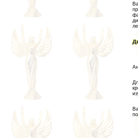
Ва
пр
фа
ди
ле
Д
Ан
Дл
кр
из
Ва
по