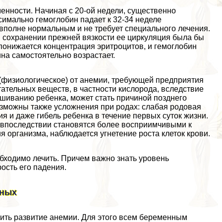
енности. Начиная с 20-ой недели, существенно
симально гемоглобин падает к 32-34 неделе
 вполне нормальным и не требует специального лечения.
и сохранении прежней вязкости ее циркуляция была бы
понижается концентрация эритроцитов, и гемоглобин
на самостоятельно возрастает.
 (физиологическое) от анемии, требующей предприятия
тательных веществ, в частности кислорода, вследствие
ашиванию ребенка, может стать причиной позднего
озможны также усложнения при родах: слабая родовая
 и даже гибель ребенка в течение первых суток жизни.
и впоследствии становятся более восприимчивыми к
 организма, наблюдается угнетение роста клеток крови.
бходимо лечить. Причем важно знать уровень
ость его падения.
нных
ть развитие анемии. Для этого всем беременным