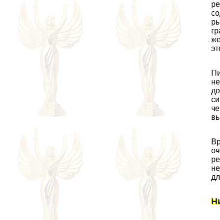
ре
со
ры
гр
же
эт
Пи
не
до
си
че
вы
Вр
оч
ре
не
дл
Н