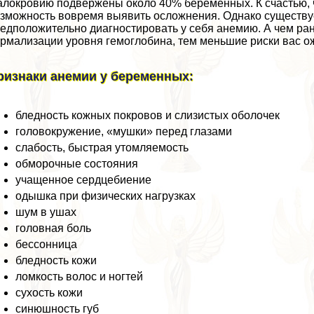
локровию подвержены около 40% беременных. К счастью, 
зможность вовремя выявить осложнения. Однако существу
едположительно диагностировать у себя анемию. А чем р
рмализации уровня гемоглобина, тем меньшие риски вас о
ризнаки анемии у беременных:
бледность кожных покровов и слизистых оболочек
головокружение, «мушки» перед глазами
слабость, быстрая утомляемость
обморочные состояния
учащенное сердцебиение
одышка при физических нагрузках
шум в ушах
головная боль
бессонница
бледность кожи
ломкость волос и ногтей
сухость кожи
синюшность губ