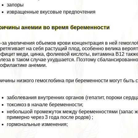
запоры
извpaщeнные вкусовые предпочтения
ричины анемии во время беременности
-за увеличения объемов крови концентрация в ней гемогл
ретягивает на себя растущий плод, особенно велика вероя
фицит меди, цинка, фолиевой кислоты, витамина В12 также
леза в таком случае ухудшается. Поэтому сбалансированн
офилактике анемии.
ичины низкого гемоглобина при беременности могут быть 
заболевания внутренних органов (гепатит, пороки сердца
токсикоз в начале беременности;
небольшой промежуток между беременностями (запас ж
примерно через 3 года после родов) ;
гормональные изменения;