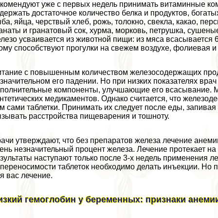
комендуют уже с первых недель принимать витаминные ко
держать достаточное количество белка и продуктов, богатых
ба, яйца, черствый хлеб, рожь, толокно, свекла, какао, перс
анаты и гранатовый сок, хурма, морковь, петрушка, сушены
лезо усваивается из животной пищи: из мяса всасывается 
ому способствуют прогулки на свежем воздухе, фолиевая и
тание с повышенным количеством железосодержащих прод
значительном его падении. Но при низких показателях вра
полнительные компоненты, улучшающие его всасывание. М
нтетических медикаментов. Однако считается, что железоде
м сами таблетки. Принимать их следует после еды, запивая
зывать расстройства пищеварения и тошноту.
ачи утверждают, что без препаратов железа лечение анеми
ень незначительный процент железа. Лечение протекает н
зультаты наступают только после 3-х недель применения л
переносимости таблеток необходимо делать инъекции. Но 
я вас лечение.
изкий гемоглобин у беременных: признаки анеми