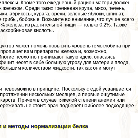
мплексы. Кроме того ежедневный рацион матери должен
 железом. Среди таких гречневая крупа, мясо, печень,
ики, абрикосы, курага, орехи, зеленые яблоки, шпинат,
е грибы, бобовые. Возьмите во внимание, что лучше всего
6% железа, из растительной пищи — только 0,2%. Также
 аскорбиновая кислоты.
уктов может помочь повысить уровень гемоглобина при
ч пропишет вам препараты железа и, возможно,
ногие неохотно принимают такую идею, опасаясь
фицит несет в себе большую угрозу для матери и плода,
 большим количеством жидкости, так как они могут
и невозможно в принципе, Поскольку с едой усваивается
а протяжении нескольких месяцев, а первые ощутимые
екарств. Причем в случае тяжелой степени анемии или
переживать не стоит: врач подберет наиболее подходящее
и и методы нормализации белка