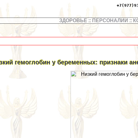
+7(977)9
ЗДОРОВЬЕ
::
ПЕРСОНАЛИИ
::
К
зкий гемоглобин у беременных: признаки а