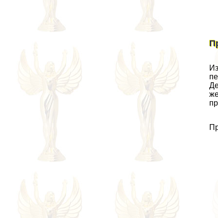
П
Из
пе
Де
же
пр
Пр