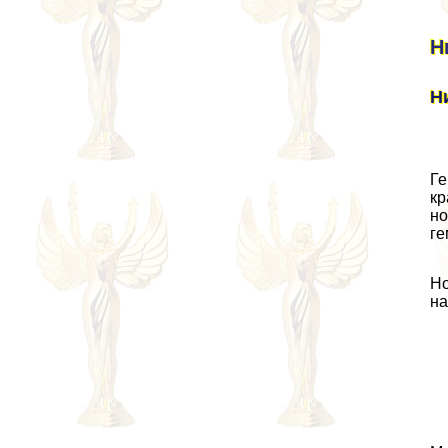
Н
Н
Ге
кр
но
ге
Но
на