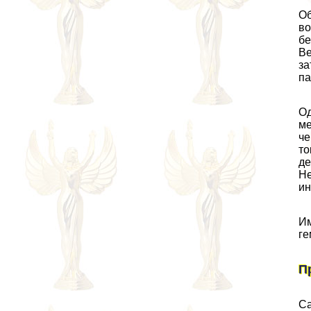
Об
во
бе
Ве
за
па
Од
ме
че
то
де
Не
ин
Им
ге
П
Са