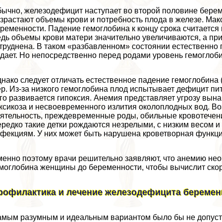
ычно, железодефицит наступает во второй половине берем
зрастают объемы крови и потребность плода в железе. Мак
ременности. Падение гемоглобина к концу срока считается
дь объемы крови матери значительно увеличиваются, а пр
труднена. В таком «разбавленном» состоянии естественно 
дает. Но непосредственно перед родами уровень гемоглоби
нако следует отличать естественное падение гемоглобина
р. Из-за низкого гемоглобина плод испытывает дефицит пи
го развивается гипоксия. Анемия представляет угрозу вын
ксикоза и несвоевременного излития околоплодных вод. В
ятельность, преждевременные роды, обильные кровотечения
редко такие детки рождаются незрелыми, с низким весом 
фекциям. У них может быть нарушена кроветворная функция
енно поэтому врачи решительно заявляют, что анемию нео
моглобина женщины до беременности, чтобы вычислит скор
рофилактика и лечение железодефицита береме
мым разумным и идеальным вариантом было бы не допусти