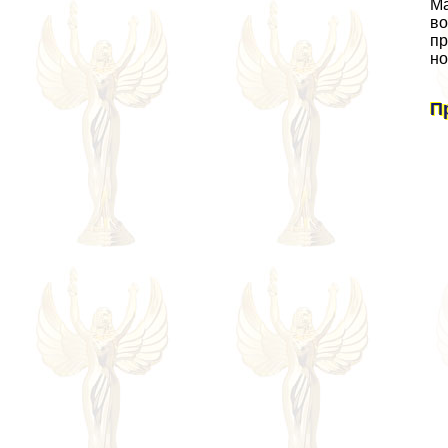
Ма
во
пр
но
П