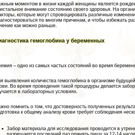
жным моментом в жизни каждой женщины является рождени
истальное внимание состоянию своего здоровья. На орган
кторы, которые могут спровоцировать различные изменени
агностироваться по многим причинам, и чтобы избежать ра
чение как можно раньше.
иагностика гемоглобина у беременных
емия – одно из самых частых состояний во время беремен
я выявления количества гемоглобина в организме будуще
ови. Во время проведения такой процедуры делается забо
учается в лабораторных условиях.
жно помнить о том, что достоверность полученных результ
дготовка к общему анализу крови требует соблюдения неск
Забор материала для исследования проводится в утрен
разрешается последний раз принять пищу за 12-14 часо