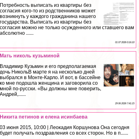
Потребность выписать из квартиры без
согласия кого-то из родственников может
возникнуть у каждого гражданина нашего
государства. Выписать из квартиры без
согласия можно не только осужденного или ставшего вам
абсолютно ......
01 07 2026 0:16:10
Мать николь кузьминой
Владимир Кузьмин и его предполагаемая
дочь НикольВ марте я на несколько дней
выбрался в Монте-Карло. И вот, в бассейне
ко мне подошла женщина и заговорила со
мной по-русски. «Вы должны мне поверить,
Андрей,......
29 06 2026 7:41:15
Никита петинов и елена исинбаева
03 июня 2015, 10:00 | Леокадия Коршунова Она сегодня
будет получать поздравления со всех сторон. Но в п......