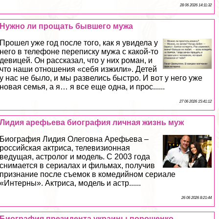
28 06 2026 14:11:32
Нужно ли прощать бывшего мужа
Прошел уже год после того, как я увидела у
него в телефоне переписку мужа с какой-то
дeвицей. Он рассказал, что у них роман, и
что наши отношения «себя изжили». Детей
у нас не было, и мы развелись быстро. И вот у него уже
новая семья, а я… я все еще одна, и прос......
27 06 2026 15:41:12
Лидия арефьева биография личная жизнь муж
Биография Лидия Олегoвна Арефьева –
российская актриса, телевизионная
ведущая, астролог и модель. С 2003 года
снимается в сериалах и фильмах, получив
признание после съемок в комедийном сериале
«Интерны». Актриса, модель и астр......
26 06 2026 8:21:44
Биография президента украины порошенко