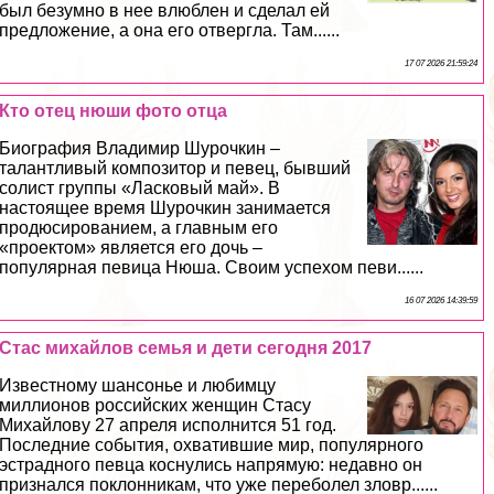
был безумно в нее влюблен и сделал ей
предложение, а она его отвергла. Там......
17 07 2026 21:59:24
Кто отец нюши фото отца
Биография Владимир Шурочкин –
талантливый композитор и певец, бывший
солист группы «Ласковый май». В
настоящее время Шурочкин занимается
продюсированием, а главным его
«проектом» является его дочь –
популярная певица Нюша. Своим успехом певи......
16 07 2026 14:39:59
Стас михайлов семья и дети сегодня 2017
Известному шансонье и любимцу
миллионов российских женщин Стасу
Михайлову 27 апреля исполнится 51 год.
Последние события, охватившие мир, популярного
эстрадного певца коснулись напрямую: недавно он
признался поклонникам, что уже переболел зловр......