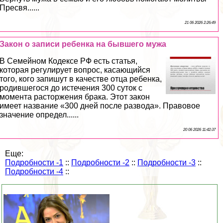
Пресвя......
21 06 2026 2:26:49
Закон о записи ребенка на бывшего мужа
В Семейном Кодексе РФ есть статья,
которая регулирует вопрос, касающийся
того, кого запишут в качестве отца ребенка,
родившегося до истечения 300 суток с
момента расторжения бpaка. Этот закон
имеет название «300 дней после развода». Правовое
значение определ......
20 06 2026 11:42:37
Еще:
Подробности -1
::
Подробности -2
::
Подробности -3
::
Подробности -4
::