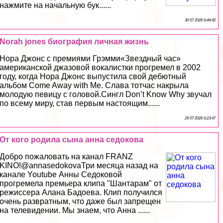
нажмите на начальную бук......
30 07 2026 6:44:42
Norah jones биография личная жизнь
Нора Джонс с премиями Грэмми«Звездный час»
американской джазовой вокалистки прогремел в 2002
году, когда Нора Джонс выпустила свой дебютный
альбом Come Away with Me. Слава тотчас накрыла
молодую певицу с головой.Сингл Don’t Know Why звучал
по всему миру, став первым настоящим......
29 07 2026 6:23:47
От кого родила сына анна седокова
Добро пожаловать на канал FRANZ
KINO!@annasedokovaТри месяца назад на
канале Youtube Анны Седоковой
прогремела премьера клипа "Шантарам" от
режиссера Алана Бадоева. Клип получился
очень рaзвpaтным, что даже был запрещен
на телевидении. Мы знаем, что Анна ......