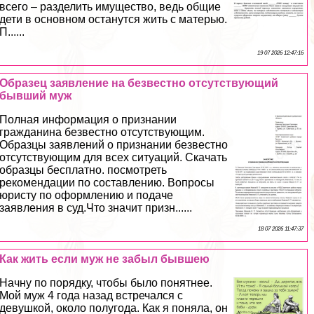
всего – разделить имущество, ведь общие
дети в основном останутся жить с матерью.
П......
19 07 2026 12:47:16
Образец заявление на безвестно отсутствующий
бывший муж
Полная информация о признании
гражданина безвестно отсутствующим.
Образцы заявлений о признании безвестно
отсутствующим для всех ситуаций. Скачать
образцы бесплатно. посмотреть
рекомендации по составлению. Вопросы
юристу по оформлению и подаче
заявления в суд.Что значит призн......
18 07 2026 11:47:37
Как жить если муж не забыл бывшею
Начну по порядку, чтобы было понятнее.
Мой муж 4 года назад встречался с
дeвyшкой, около полугода. Как я поняла, он