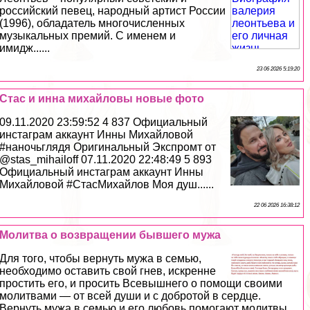
российский певец, народный артист России
(1996), обладатель многочисленных
музыкальных премий. С именем и
имидж......
23 06 2026 5:19:20
Стас и инна михайловы новые фото
09.11.2020 23:59:52 4 837 Официальный
инстаграм аккаунт Инны Михайловой
#наночьглядя Оригинальный Экспромт от
@stas_mihailoff 07.11.2020 22:48:49 5 893
Официальный инстаграм аккаунт Инны
Михайловой #СтасМихайлов Моя душ......
22 06 2026 16:38:12
Молитва о возвращении бывшего мужа
Для того, чтобы вернуть мужа в семью,
необходимо оставить свой гнев, искренне
простить его, и просить Всевышнего о помощи своими
молитвами — от всей души и с добротой в сердце.
Вернуть мужа в семью и его любовь помогают молитвы