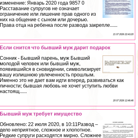
изменение: Январь 2020 года 9857 0
Расставание супругов не означает
ограничение или лишение прав одного из
них на общение с сыном или дочерью.
Права отца на ребенка после развода закрепле......
21 07 2026 22:43:20
Если снится что бывший муж дарит подарок
Сонник - Бывший парень, муж Бывший
молодой человек или бывший муж,
появившийся в сновидении, символизирует
вашу излишнюю увлеченность прошлым.
Именно это не дает вам идти вперед, развиваться как
личности; бывшая любовь не хочет уступить любви
настоящ......
20 07 2026 12:46:46
Бывший муж требует имущество
Обновлено: 22 июля 2020, в 10:11Развод –
дело неприятное, сложное и хлопотное.
Редкие супруги расходятся мирно. Сложнее