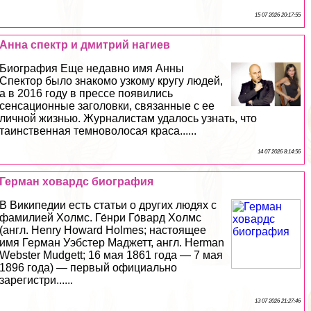
15 07 2026 20:17:55
Анна спектр и дмитрий нагиев
Биография Еще недавно имя Анны
Спектор было знакомо узкому кругу людей,
а в 2016 году в прессе появились
сенсационные заголовки, связанные с ее
личной жизнью. Журналистам удалось узнать, что
таинственная темноволосая краса......
14 07 2026 8:14:56
Герман ховардс биография
В Википедии есть статьи о других людях с
фамилией Холмс. Ге́нри Го́вард Холмс
(англ. Henry Howard Holmes; настоящее
имя Герман Уэбстер Маджетт, англ. Herman
Webster Mudgett; 16 мая 1861 года — 7 мая
1896 года) — первый официально
зарегистри......
13 07 2026 21:27:46