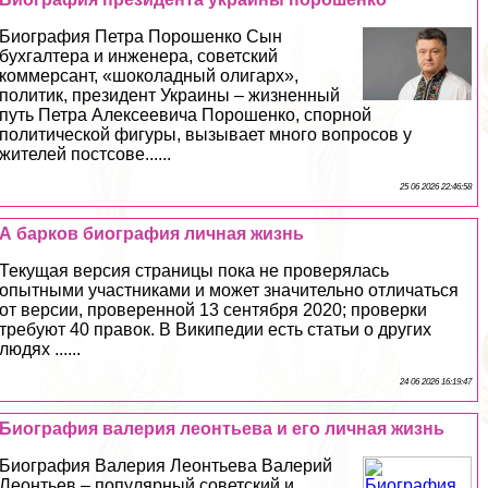
Биография Петра Порошенко Сын
бухгалтера и инженера, советский
коммерсант, «шоколадный олигарх»,
политик, президент Украины – жизненный
путь Петра Алексеевича Порошенко, спopной
политической фигуры, вызывает много вопросов у
жителей постсове......
25 06 2026 22:46:58
А барков биография личная жизнь
Текущая версия страницы пока не проверялась
опытными участниками и может значительно отличаться
от версии, проверенной 13 сентября 2020; проверки
требуют 40 правок. В Википедии есть статьи о других
людях ......
24 06 2026 16:19:47
Биография валерия леонтьева и его личная жизнь
Биография Валерия Леонтьева Валерий
Леонтьев – популярный советский и