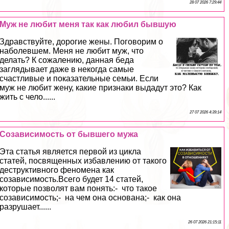
28 07 2026 7:29:44
Муж не любит меня так как любил бывшую
Здравствуйте, дорогие жены. Поговорим о
наболевшем. Меня не любит муж, что
делать? К сожалению, данная беда
заглядывает даже в некогда самые
счастливые и показательные семьи. Если
муж не любит жену, какие признаки выдадут это? Как
жить с чело......
27 07 2026 4:39:14
Созависимость от бывшего мужа
Эта статья является первой из цикла
статей, посвященных избавлению от такого
деструктивного феномена как
созависимость.Всего будет 14 статей,
которые позволят вам понять:- что такое
созависимость;- на чем она основана;- как она
разрушает......
26 07 2026 21:15:11