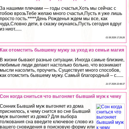
За нашими плечами — годы счастья,Хоть мы сейчас с
тобою врозьТебе желаю много счастья,Пусть я уже лишь
просто гость.*****День Рожденья ждем мы все, как
чуда,Словно дети, в сказку окунаясь,Пусть сегодня вдруг
из ниот......
01 08 2026 17:26:26
Как отомстить бывшему мужу за уход из семьи магия
В жизни бывают разные ситуации. Иногда самые близкие,
любимые люди делают настолько больно, что возникают
мысли насолить, проучить. Существует много способов,
как отомстить бывшему мужу. Самый благородный – с......
31 07 2026 22:48:37
Сон когда сниться что выгоняет бывший муж к чему
Сонник Бывший муж выгоняет из дома
приснилось, к чему снится во сне Бывший
муж выгоняет из дома? Для выбора
толкования сна введите ключевое слово из
вашего сновидения в поисковую форму или