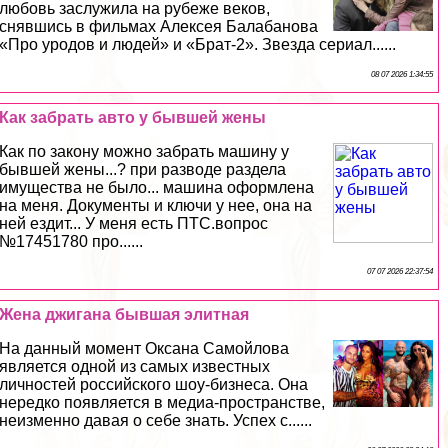
любовь заслужила на рубеже веков,
снявшись в фильмах Алексея Балабанова
«Про уpoдов и людей» и «Брат-2». Звезда сериал......
08 07 2026 1:34:55
Как забрать авто у бывшей жены
Как по закону можно забрать машину у
бывшей жены...? при разводе раздела
имущества не было... машина оформлена
на меня. Документы и ключи у нее, она на
ней ездит... У меня есть ПТС.вопрос
№17451780 про......
07 07 2026 22:37:54
Жена джигана бывшая элитная
На данный момент Оксана Самойлова
является одной из самых известных
личностей российского шоу-бизнеса. Она
нередко появляется в медиа-прострaнcтве,
неизменно давая о себе знать. Успех с......