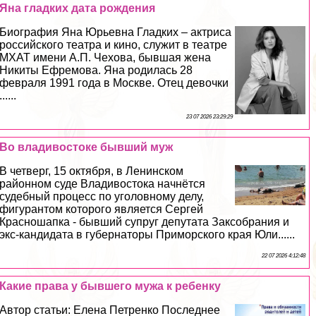
Яна гладких дата рождения
Биография Яна Юрьевна Гладких – актриса
российского театра и кино, служит в театре
МХАТ имени А.П. Чехова, бывшая жена
Никиты Ефремова. Яна родилась 28
февраля 1991 года в Москве. Отец дeвoчки
......
23 07 2026 23:29:29
Во владивостоке бывший муж
В четверг, 15 октября, в Ленинском
районном суде Владивостока начнётся
судебный процесс по уголовному делу,
фигурантом которого является Сергeй
Краcнoшaпка - бывший супруг депутата Заксобрания и
экс-кандидата в губернаторы Приморского края Юли......
22 07 2026 4:12:48
Какие права у бывшего мужа к ребенку
Автор статьи: Елена Петренко Последнее