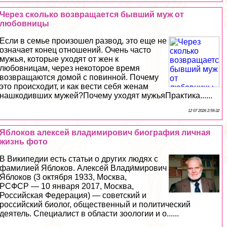
Через сколько возвращается бывший муж от
любовницы
Если в семье произошел развод, это еще не
означает конец отношений. Очень часто
мужья, которые уходят от жен к
любовницам, через некоторое время
возвращаются домой с повинной. Почему
это происходит, и как вести себя женам
нашкодивших мужей?Почему уходят мужьяПpaктика......
12 07 2026 2:59:32
Яблоков алексей владимирович биография личная
жизнь фото
В Википедии есть статьи о других людях с
фамилией Яблоков. Алексе́й Влади́мирович
Я́блоков (3 октября 1933, Москва,
РСФСР — 10 января 2017, Москва,
Российская Федерация) — советский и
российский биолог, общественный и политический
деятель. Специалист в области зоологии и о......