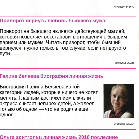
06 08 2026 16:18:34
Приворот вернуть любовь бывшего мужа
Приворот на бывшего является действующей магией,
которая позволяет восстановить отношения с бывшим
парнем или мужем. Читать приворот, чтобы бывший
вернулся, нужно только в том случае, если нет другого
пути......
05 08 2026 3:22:56
Галина беляева биография личная жизнь
Биография Галина Беляева из той
категории людей, которые ничего не хотят
менять. Главным достижением в жизни
актриса считает четырех детей, а жалеет
только об одном — что не родила еще
одног......
04 08 2026 20:37:24
Ольга арнтгольц личная жизнь 2016 последние