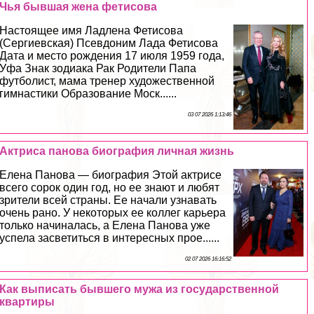
Чья бывшая жена фетисова
Настоящее имя Ладлена Фетисова
(Сергиевская) Псевдоним Лада Фетисова
Дата и место рождения 17 июля 1959 года,
Уфа Знак зодиака Рак Родители Папа
футболист, мама тренер художественной
гимнастики Образование Моск......
03 07 2026 1:13:46
Актриса панова биография личная жизнь
Елена Панова — биография Этой актрисе
всего сорок один год, но ее знают и любят
зрители всей страны. Ее начали узнавать
очень рано. У некоторых ее коллег карьера
только начиналась, а Елена Панова уже
успела засветиться в интересных прое......
02 07 2026 16:16:52
Как выписать бывшего мужа из государственной
квартиры