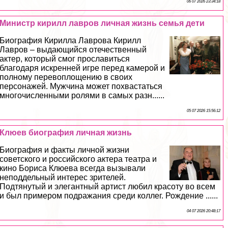
06 07 2026 23:34:18
Министр кирилл лавров личная жизнь семья дети
Биография Кирилла Лаврова Кирилл
Лавров – выдающийся отечественный
актер, который смог прославиться
благодаря искренней игре перед камерой и
полному перевоплощению в своих
персонажей. Мужчина может похвастаться
многочисленными ролями в самых разн......
05 07 2026 15:56:12
Клюев биография личная жизнь
Биография и факты личной жизни
советского и российского актера театра и
кино Бориса Клюева всегда вызывали
неподдельный интерес зрителей.
Подтянутый и элегантный артист любил красоту во всем
и был примером подражания среди коллег. Рождение ......
04 07 2026 20:48:17