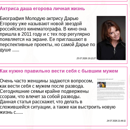
Актриса даша егорова личная жизнь
Биография Молодую актрису Дарью
Егорову уже называют новой звездой
российского кинематографа. В кино она
пришла в 2011 году и с тех пор регулярно
появляется на экране. Ее приглашают в
перспективные проекты, но самой Дарье по
душе ......
25 07 2026 19:12:27
Как нужно правильно вести себя с бывшим мужем
Очень часто женщины задаются вопросом,
как вести себя с мужем после развода.
Сегодняшние семьи крайне подвержены
ссорам, что влечет за собой разводы.
Данная статья расскажет, что делать в
сложившейся ситуации, а также как выстроить новую
жизнь с......
24 07 2026 21:44:11