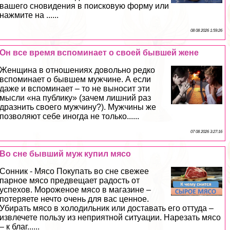
вашего сновидения в поисковую форму или
нажмите на ......
08 08 2026 1:59:26
Он все время вспоминает о своей бывшей жене
Женщина в отношениях довольно редко
вспоминает о бывшем мужчине. А если
даже и вспоминает – то не выносит эти
мысли «на публику» (зачем лишний раз
дразнить своего мужчину?). Мужчины же
позволяют себе иногда не только......
07 08 2026 3:27:16
Во сне бывший муж купил мясо
Сонник - Мясо Покупать во сне свежее
парное мясо предвещает радость от
успехов. Мороженое мясо в магазине –
потеряете нечто очень для вас ценное.
Убирать мясо в холодильник или доставать его оттуда –
извлечете пользу из неприятной ситуации. Нарезать мясо
– к благ......