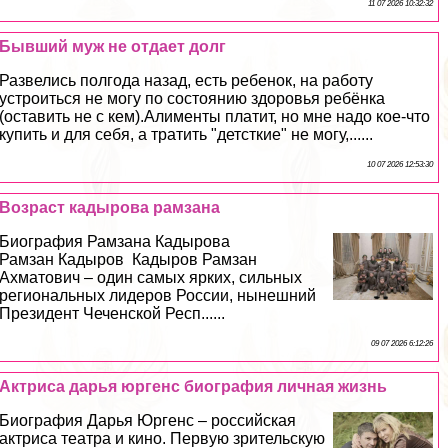
11 07 2026 10:32:32
Бывший муж не отдает долг
Развелись полгода назад, есть ребенок, на работу
устроиться не могу по состоянию здоровья ребёнка
(оставить не с кем).Алименты платит, но мне надо кое-что
купить и для себя, а тратить "детсткие" не могу,......
10 07 2026 12:53:30
Возраст кадырова рамзана
Биография Рамзана Кадырова
Рамзан Кадыров Кадыров Рамзан
Ахматович – один самых ярких, сильных
региональных лидеров России, нынешний
Президент Чеченской Респ......
09 07 2026 6:12:26
Актриса дарья юргенс биография личная жизнь
Биография Дарья Юргенс – российская
актриса театра и кино. Первую зрительскую