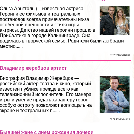
Ольга Арнтгольц – известная актриса.
Героини её фильмов и театральных
постановок всегда примечательны из-за
особенной внешности и стиля игры
актрисы. Детство нашей героини прошло в
Прибалтике в городе Калининграде. Она
родилась в творческой семье. Родители были актёрами
местно......
03 08 2026 10:28:30
Владимир жеребцов артист
Биография Владимир Жеребцов —
российский актер театра и кино, который
известен публике прежде всего как
телевизионный исполнитель. Его манера
игры и умение придать хаpaктеру героя
особую остроту позволяют воплощать на
экране и театральных п......
02 08 2026 20:49:25
Бывшей жене с днем рождения дочери