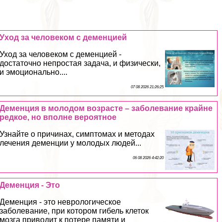
Уход за человеком с деменцией
Уход за человеком с деменцией -
достаточно непростая задача, и физически,
и эмоционально....
07 08 2026 21:26:25
Деменция в молодом возрасте – заболевание крайне
редкое, но вполне вероятное
Узнайте о причинах, симптомах и методах
лечения деменции у молодых людей...
06 08 2026 4:42:20
Деменция - Это
Деменция - это неврологическое
заболевание, при котором гибель клеток
мозга приводит к потере памяти и