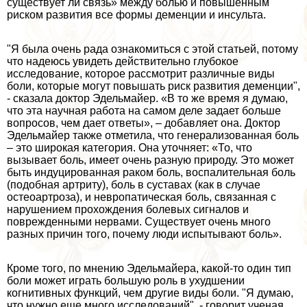
существует ли связь» между болью и повышенным
риском развития все формы деменции и инсульта.
"Я была очень рада ознакомиться с этой статьей, потому
что надеюсь увидеть действительно глубокое
исследование, которое рассмотрит различные виды
боли, которые могут повышать риск развития деменции",
- сказала доктор Эдельмайер. «В то же время я думаю,
что эта научная работа на самом деле задает больше
вопросов, чем дает ответы», – добавляет она. Доктор
Эдельмайер также отметила, что генерализованная боль
– это широкая категория. Она уточняет: «То, что
вызывает боль, имеет очень разную природу. Это может
быть индуцированная paком боль, воспалительная боль
(подобная артриту), боль в суставах (как в случае
остеоартроза), и невропатическая боль, связанная с
нарушением прохождения болевых сигналов и
поврежденными нервами. Существует очень много
разных причин того, почему люди испытывают боль».
Кроме того, по мнению Эдельмайера, какой-то один тип
боли может играть большую роль в ухудшении
когнитивных функций, чем другие виды боли. "Я думаю,
что нужно еще много исследований", - говорит ученая.