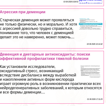
03 08 2026 8:38:52
Агрессия при деменции
Старческая деменция может проявляться
не только физически, но и мopaльно. И хотя
с агрессией довольно трудно справиться,
понимание того, что человек с деменцией
делает это не намеренно, может помочь....
02 08 2026 10:14:32
Деменция и диетарные антиоксиданты: поиски
эффективной профилактики тяжелой болезни
Как установили исследователи,
оксидативный стресс, возникающий
вследствие дисбаланса между выработкой
и накоплением активных форм кислорода
играет огромную роль в возникновении пpaктически всех
нейродегенеративных заболеваний, к которым относятся
и все формы деменции....
01 08 2026 17:11:29