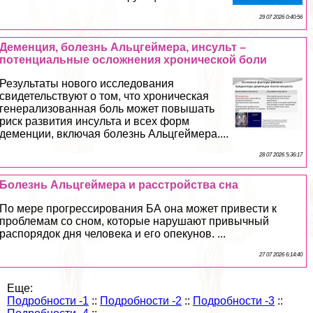
29 07 2026 0:40:56
Деменция, болезнь Альцгeймера, инсульт –
потенциальные осложнения хронической боли
Результаты нового исследования
свидетельствуют о том, что хроническая
генерализованная боль может повышать
риск развития инсульта и всех форм
деменции, включая болезнь Альцгeймера....
28 07 2026 5:36:17
Болезнь Альцгeймера и расстройства сна
По мере прогрессирования БА она может привести к
проблемам со сном, которые нарушают привычный
распорядок дня человека и его опекунов. ...
27 07 2026 6:14:40
Еще:
Подробности -1
::
Подробности -2
::
Подробности -3
::