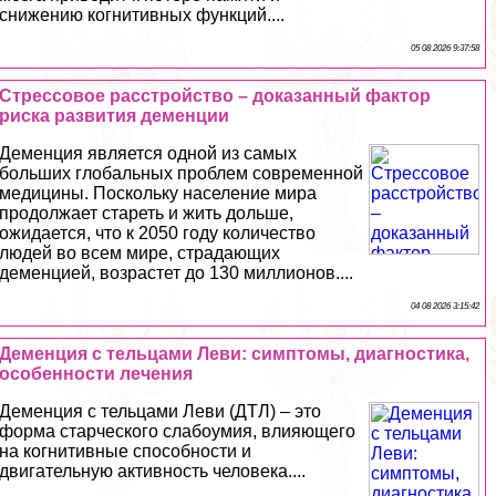
снижению когнитивных функций....
05 08 2026 9:37:58
Стрессовое расстройство – доказанный фактор
риска развития деменции
Деменция является одной из самых
больших глобальных проблем современной
медицины. Поскольку население мира
продолжает стареть и жить дольше,
ожидается, что к 2050 году количество
людей во всем мире, страдающих
деменцией, возрастет до 130 миллионов....
04 08 2026 3:15:42
Деменция с тельцами Леви: симптомы, диагностика,
особенности лечения
Деменция с тельцами Леви (ДТЛ) – это
форма старческого слабоумия, влияющего
на когнитивные способности и
двигательную активность человека....