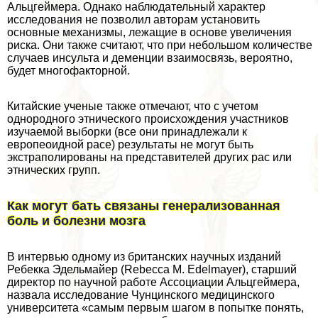
Альцгeймера. Однако наблюдательный хаpaктер
исследования не позволил авторам установить
основные механизмы, лежащие в основе увеличения
риска. Они также считают, что при небольшом количестве
случаев инсульта и деменции взаимосвязь, вероятно,
будет многофакторной.
Китайские ученые также отмечают, что с учетом
однородного этнического происхождения участников
изучаемой выборки (все они принадлежали к
европеоидной расе) результаты не могут быть
экстраполированы на представителей других рас или
этнических групп.
Как могут бать связаны генерализованная
боль и болезни мозга
В интервью одному из британских научных изданий
Ребекка Эдельмайер (Rebecca M. Edelmayer), старший
директор по научной работе Ассоциации Альцгeймера,
назвала исследование Чунцинского медицинского
университета «самым первым шагом в попытке понять,