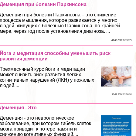
Деменция при болезни Паркинсона
Деменция при болезни Паркинсона – это снижение
процесса мышления, которое развивается у многих
людей, живущих с болезнью Паркинсона, по крайней
мере, через год после установления диагноза. ...
31 07 2026 13:33:35
Йога и медитация способны уменьшить риск
развития деменции
Трехмecячный курс йоги и медитации
может снизить риск развития легких
когнитивных нарушений (ЛКН) у пожилых
людей....
30 07 2026 23:30:28
Деменция - Это
Деменция - это неврологическое
заболевание, при котором гибель клеток
мозга приводит к потере памяти и
снижению когнитивных функций....