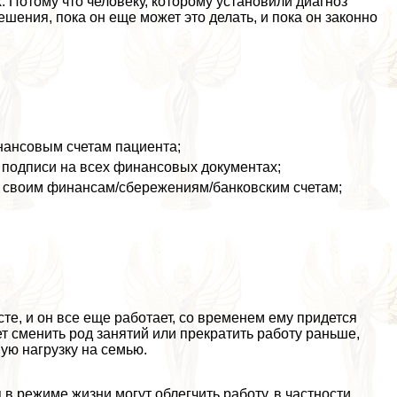
 Потому что человеку, которому установили диагноз
ения, пока он еще может это делать, и пока он законно
инансовым счетам пациента;
 подписи на всех финансовых документах;
п к своим финансам/сбережениям/банковским счетам;
те, и он все еще работает, со временем ему придется
т сменить род занятий или прекратить работу раньше,
ую нагрузку на семью.
в режиме жизни могут облегчить работу, в частности,