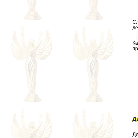
Сл
де
Ка
пр
Д
Де