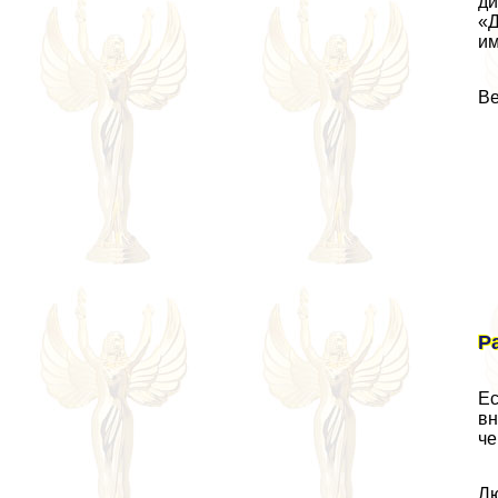
ди
«Д
им
Ве
Р
Ес
вн
че
Лю