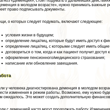
агноз «Деменция», стоит подумать о дальнейших действиях.
еменция в молодом возрасте», нужно принимать важные реш
еет право подписывать документы.
щи, о которых следует подумать, включают следующее:
условия жизни в будущем;
определение лица/лиц, которые будут иметь доступ к ф
определение лица/лиц, с которыми следует иметь общие
договориться о том, когда и как пациент получит досту
оформление пенсионного/медицинского страхования;
написание или обновление завещания.
абота
ли у человека диагностирована деменция в молодом возрас
ести изменения в режим работы. Возможно, ему нужно буде
м ожидалось. Это может создать дополнительную финансов
ди с деменцией часто могут продолжать работу. Изменения 