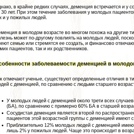
нако, в крайне редких случаях, деменция встречается и у с
 30 лет. При этом течение заболевания у молодых пациенто
к и у пожилых людей.
менция в молодом возрасте во многом похожа на другие т
лезнь может по-другому повлиять на молодых людей, поскол
еют семью или стремятся ее создать, и финансово отвечают
мих пациентов, так и их родственников.
собенности заболеваемости деменцией в молодо
к отмечают ученые, существуют определенные отличия в т
дей с деменцией, по сравнению с людьми старшего возраст
У молодых людей с деменцией около трети всех случаев
(БА), по сравнению с примерно 60% БА в старшей возра
Сосудистая деменция является второй по распростран
пациентов этой возрастной группы с деменцией имеют 
Приблизительно 12% молодых людей с деменцией имеют
лишь 2% у пожилых людей. Чаще это происходит в возрас