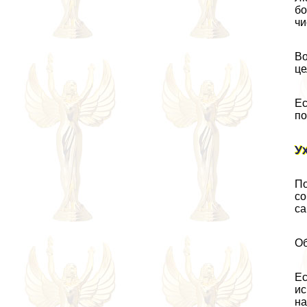
бо
чи
Во
це
Ес
по
У
По
со
са
Об
Ес
ис
на