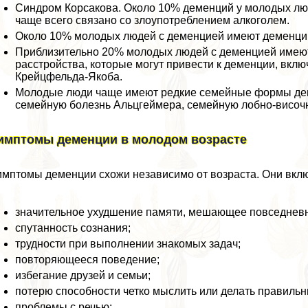
Синдром Корсакова. Около 10% деменций у молодых люд
чаще всего связано со злоупотрeблением алкоголем.
Около 10% молодых людей с деменцией имеют деменцию
Приблизительно 20% молодых людей с деменцией имеют
расстройства, которые могут привести к деменции, вклю
Крейцфельда-Якоба.
Молодые люди чаще имеют редкие семейные формы дем
семейную болезнь Альцгeймера, семейную лобно-височ
имптомы деменции в молодом возрасте
мптомы деменции схожи независимо от возраста. Они вкл
значительное ухудшение памяти, мешающее повседневн
спyтaнность сознания;
трудности при выполнении знакомых задач;
повторяющееся поведение;
избегание друзей и семьи;
потерю способности четко мыслить или делать правиль
проблемы с речью;