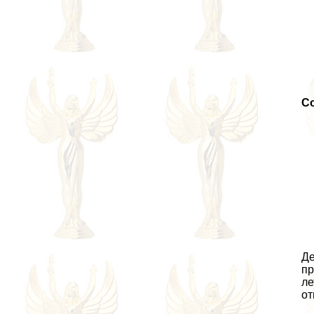
С
Де
пр
ле
от