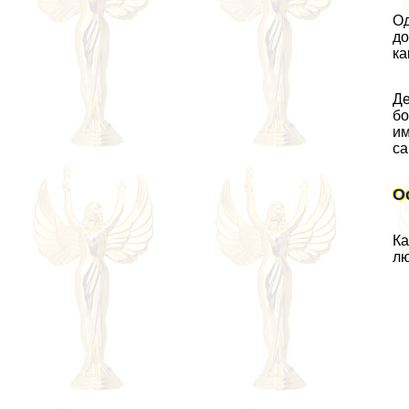
Од
до
ка
Де
бо
им
са
О
Ка
лю