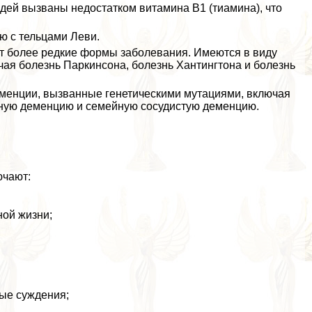
ей вызваны недостатком витамина B1 (тиамина), что
 с тельцами Леви.
 более редкие формы заболевания. Имеются в виду
чая болезнь Паркинсона, болезнь Хантингтона и болезнь
енции, вызванные генетическими мутациями, включая
ную деменцию и семейную сосудистую деменцию.
ючают:
ой жизни;
ные суждения;