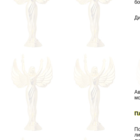
бо
Ди
Ав
мо
П
По
ли